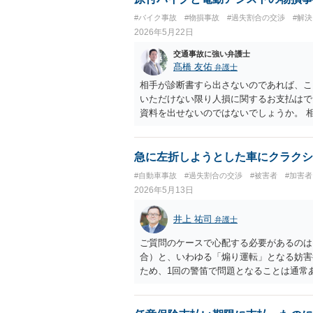
#バイク事故
#物損事故
#過失割合の交渉
#解
2026年5月22日
交通事故に強い弁護士
髙橋 友佑
弁護士
相手が診断書すら出さないのであれば、こ
いただけない限り人損に関するお支払はで
資料を出せないのではないでしょうか。 
ていただくことになります。その上で、自
して、自転車の時価を限度としたお支払し
けることになります。 要するに、相手の
急に左折しようとした車にクラクシ
が５割（つまり相手方の過失割合が５割）
#自動車事故
#過失割合の交渉
#被害者
#加害者
なります。 時価は、同種同等の中古品が
2026年5月13日
るしかありません。 当方にも物損が生じ
請求することが可能です。 例えば、原付
井上 祐司
弁護士
割の場合、当方は、物損として５万円を請
理をした上、２万５０００円を請求してい
ご質問のケースで心配する必要があるのは
合）と、いわゆる「煽り運転」となる妨害
ため、1回の警笛で問題となることは通常
険に気づき相手に警告するための警笛です
なることはないと考えます。