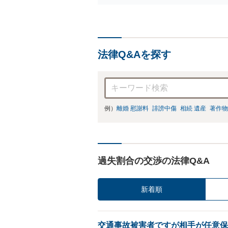
法律Q&Aを探す
例）
離婚 慰謝料
誹謗中傷
相続 遺産
著作物
過失割合の交渉の法律Q&A
新着順
交通事故被害者ですが相手が任意保