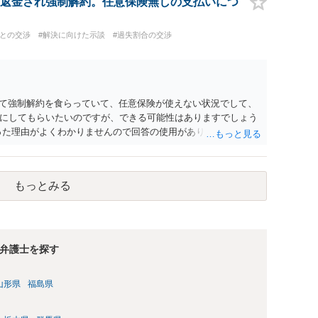
返金され強制解約。任意保険無しの支払いにつ
社との交渉
#解決に向けた示談
#過失割合の交渉
ていて強制解約を食らっていて、任意保険が使えない状況でして、
にしてもらいたいのですが、できる可能性はありますでしょう
った理由がよくわかりませんので回答の使用がありません。 ま
。 任意保険復活できないとなったらとてもじゃないですが、払
んじゃないかと思っています。 →支払いが困難な場合、破産含
場合はお近くの法律事務所でご相談ください。
もっとみる
弁護士を探す
山形県
福島県