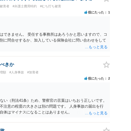
#被害者
#弁護士費用特約
#むち打ち被害
役にたった
1
はできません。 受任する事務所はあろうかと思いますので、コ
別に問合せするか、加入している保険会社に問い合わせをして
べきか
償増額
#人身事故
#加害者
役にたった
2
らない（刑法41条）ため、警察官の言葉はいちおう正しいです。
不注意の程度の大きさは別の問題です。 人身事故の届出を行
自体はマイナスになることはありません。
故