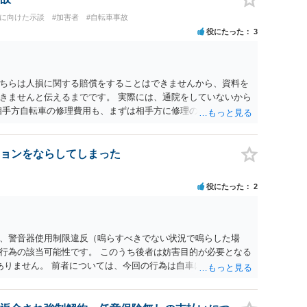
決に向けた示談
#加害者
#自転車事故
役にたった
3
ちらは人損に関する賠償をすることはできませんから、資料を
きませんと伝えるまでです。 実際には、通院をしていないから
相手方自転車の修理費用も、まずは相手方に修理の見積書を出し
転車の時価より、修理費用の方が高額であれば、経済的全損と
かする必要はありません。しかも、そこに当方の過失割合をか
自転車の時価が５万円で、修理費用が１０万円、当方の過失割合
ョンをならしてしまった
の場合、 物損としては２万５０００円の支払義務があることに
市場でいくらで取引をされているかを、インターネット等で調べ
役にたった
2
ており、かつ当方の過失割合が１０割でない限りは、修理費用を
の時価が２０万円で、修理費用が１０万円、当方の過失割合が５
求できることになります。 実際には、相手方の請求権と相殺処
くことになるでしょう。
、警音器使用制限違反（鳴らすべきでない状況で鳴らした場
行為の該当可能性です。 このうち後者は妨害目的が必要となる
ありません。 前者については、今回の行為は自車に接近した危
ので、本件で問題となるとは思えません。 通報されても問題に