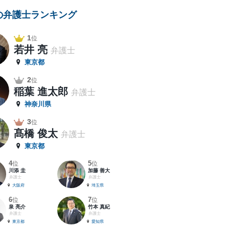
の弁護士ランキング
1
位
若井 亮
弁護士
東京都
2
位
稲葉 進太郎
弁護士
神奈川県
3
位
髙橋 俊太
弁護士
東京都
4
5
位
位
川添 圭
加藤 善大
弁護士
弁護士
大阪府
埼玉県
6
7
位
位
泉 亮介
竹本 真紀
弁護士
弁護士
東京都
愛知県