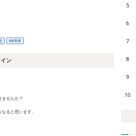
5
6
7
額
加害者
8
ライン
9
10
ませんか？

なると思います。
