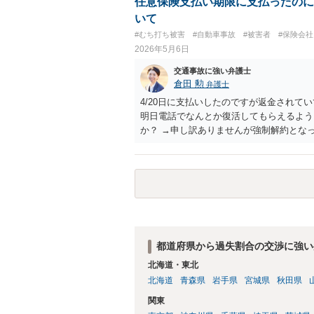
任意保険支払い期限に支払ったのに
いて
#むち打ち被害
#自動車事故
#被害者
#保険会
2026年5月6日
交通事故に強い弁護士
倉田 勲
弁護士
4/20日に支払いしたのですが返金され
明日電話でなんとか復活してもらえるよう
か？ →申し訳ありませんが強制解約とな
ず保険会社の担当者とよくご相談ください
えない金額になりそうでこの先人生終わる
めた債務整理の方法もありますので、その
都道府県から過失割合の交渉に強い
北海道・東北
北海道
青森県
岩手県
宮城県
秋田県
関東