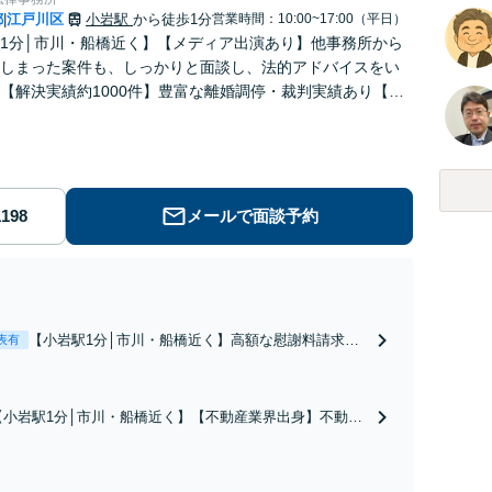
都
江戸川区
小岩駅
から徒歩1分
営業時間：10:00~17:00（平日）
|
1分│市川・船橋近く】【メディア出演あり】他事務所から
しまった案件も、しっかりと面談し、法的アドバイスをい
【解決実績約1000件】豊富な離婚調停・裁判実績あり【不
出身】豊富な専門知識あり
メールで面談予約
【小岩駅1分│市川・船橋近く】高額な慰謝料請求の
表有
回避、裁判提起前の和解、子の認知と養育費請求な
ど実績多数【不動産業界出身】知見を活かし、持ち
家の財産分与に対応！離婚に関するお悩みは、お気
【小岩駅1分│市川・船橋近く】【不動産業界出身】不動産
軽にご相談ください【メディア出演】【早朝・夜間
を含む複雑な相続の手続き、遺言書作成に強みあり！【江
対応可】
戸川区内出張サービス実施中】来所が難しい地域の皆さま
も、気兼ねなくお問い合わせください【メディア出演】