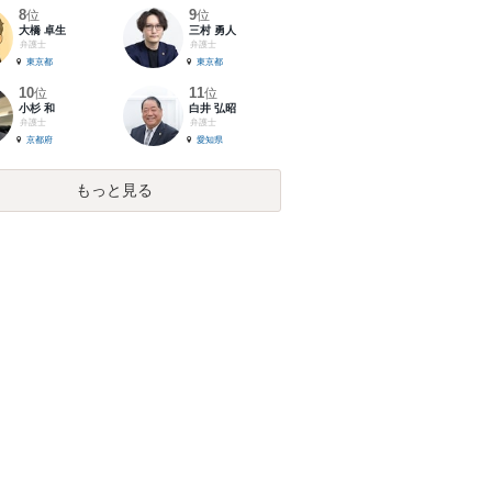
8
9
位
位
大橋 卓生
三村 勇人
弁護士
弁護士
東京都
東京都
10
11
位
位
小杉 和
白井 弘昭
弁護士
弁護士
京都府
愛知県
もっと見る