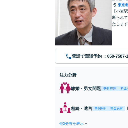
東京
【小岩駅
断られて
たします
動産業界
電話で面談予約
注力分野
離婚・男女問題
事例10件
料金
相続・遺言
事例9件
料金表有
他3分野を表示