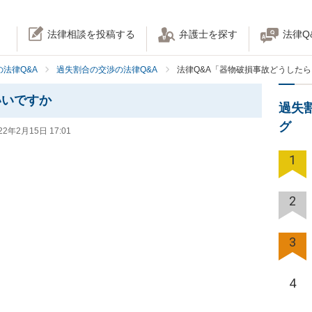
法律相談を投稿する
弁護士を探す
法律Q
法律Q&A
過失割合の交渉の法律Q&A
法律Q&A「器物破損事故どうした
いいですか
過失
グ
22年2月15日 17:01
1
2
3
4