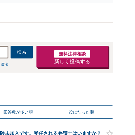
【早朝・夜間・休日対応可】
検索
無料法律相談
新しく投稿する
 違法
回答数が多い順
役にたった順
険未加入です。受任される弁護士はいますか？