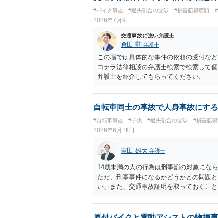
#バイク事故
#過失割合の交渉
#損害賠償増額
2026年7月9日
交通事故に強い弁護士
倉田 勲
弁護士
この場では具体的な事件の依頼の受付など
コナラ法律相談の弁護士検索で検索して個
弁護士を紹介してもらってください。
自転車同士の事故で人身事故にする
#自転車事故
#子供
#過失割合の交渉
#損害賠
2026年6月18日
吉田 雄大
弁護士
14歳未満の人の行為は刑事罰の対象にな
ただ、刑事事件になるかどうかとの問題と
い、また、交通事故証明を取っておくこと
原付バイクと電動アシストの物損事