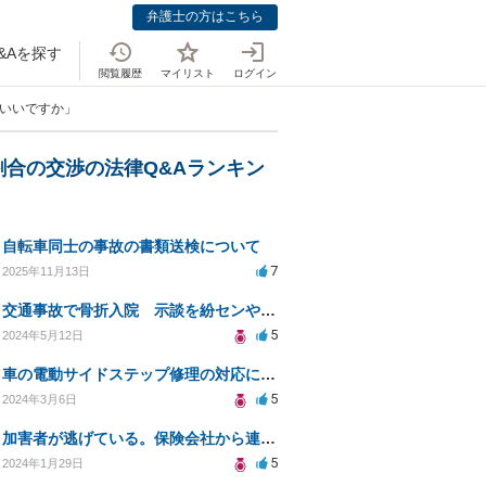
弁護士の方はこちら
&Aを探す
閲覧履歴
マイリスト
ログイン
らいいですか」
割合の交渉の法律Q&Aランキン
自転車同士の事故の書類送検について
7
2025年11月13日
交通事故で骨折入院 示談を紛センや弁センに頼むのと弁護士に頼むのはどちらがいいのか
5
2024年5月12日
車の電動サイドステップ修理の対応について
5
2024年3月6日
加害者が逃げている。保険会社から連絡がない。
5
2024年1月29日