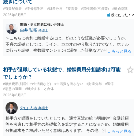
続きについて
#有責配偶者
#不倫慰謝料
#財産分与
#養育費
#異性関係(不貞等)
#離婚協議
2026年8月5日
役にたった
2
離婚・男女問題に強い弁護士
白井 弘昭
弁護士
＞こちらに有利に離婚するには、どのような証拠が必要でしょうか。
不貞の証拠としては、ライン、カカオのやり取りだけでなく、ホテル
に行った証拠、複数回マンションに滞在した証拠などが有効です。 不
貞の証拠があれば、離婚をさらに有利に進める（離婚したい時期に離
婚する、慰謝料をとるなど）ことができると思われます。 ただし、不
貞発覚後、長期間同居を続けると、不貞を許したとの評価につながる
相手が退職している状態で、婚姻費用分担請求は可能
場合がありますので、ご注意ください。 以上、ご参考まで。
でしょうか？
#婚姻費用(別居中の生活費など)
#生活費を渡さない
#財産分与
#調停
#悪意の遺棄
#離婚すること自体
2026年8月2日
外山 大地
弁護士
相手方が退職をしていたとしても、通常直近の給与明細や年金受給額
等を考慮して相手方の基礎収入を算定することになるため、婚姻費用
分担請求をご検討いただく意味はあります。 その他、別居の経緯、質
問者様の年収、監護されているお子様がいるかといった事情をふまえ