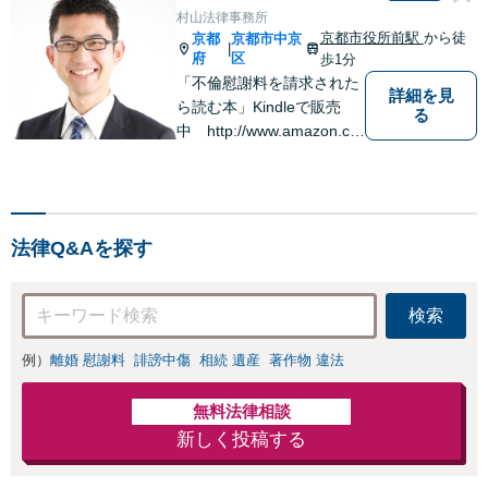
気兼ねなくお問い合わ
村山法律事務所
相談ください【メ
せください【メディア
京都市役所前駅
から徒
京都
京都市中京
ディア出演】【早
|
出演】【早朝・夜間・
府
区
歩1分
朝・夜間対応可】
休日対応可】
「不倫慰謝料を請求された
詳細を見
ら読む本」Kindleで販売
る
中 http://www.amazon.co.
jp/dp/B0FJCDXDNV
法律Q&Aを探す
検索
例）
離婚 慰謝料
誹謗中傷
相続 遺産
著作物 違法
無料法律相談
新しく投稿する