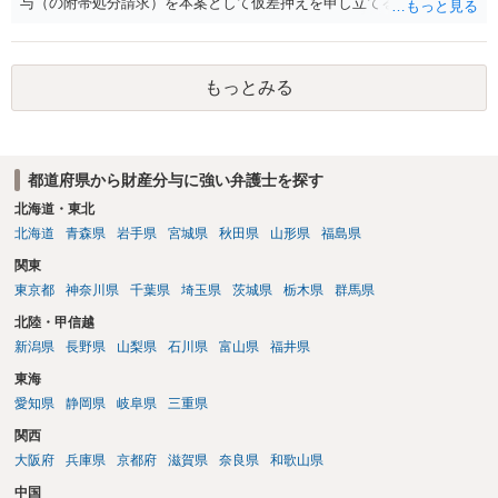
与（の附帯処分請求）を本案として仮差押えを申し立てる（法的には
審判前保全処分の扱いになるので管轄は家庭裁判所）という方法も考
えられます。弁護士へ依頼しているのであれば、担当弁護士とよく相
談してください。
もっとみる
都道府県から財産分与に強い弁護士を探す
北海道・東北
北海道
青森県
岩手県
宮城県
秋田県
山形県
福島県
関東
東京都
神奈川県
千葉県
埼玉県
茨城県
栃木県
群馬県
北陸・甲信越
新潟県
長野県
山梨県
石川県
富山県
福井県
東海
愛知県
静岡県
岐阜県
三重県
関西
大阪府
兵庫県
京都府
滋賀県
奈良県
和歌山県
中国