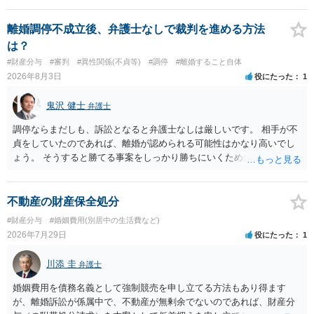
て、ご検討いただくのが良いかと思います。
離婚調停不成立後、弁護士なしで裁判を進める方法
は？
#財産分与
#審判
#異性関係(不貞等)
#調停
#離婚すること自体
2026年8月3日
役にたった
1
鬼沢 健士
弁護士
調停ならまだしも、訴訟となると弁護士なしは厳しいです。 相手が不
貞をしていたのであれば、離婚が認められる可能性はかなり高いでし
ょう。 そうすると勝てる事案をしっかり勝ちにいくためにも弁護士委
任を強くおすすめします。
不動産の財産保全処分
#財産分与
#婚姻費用(別居中の生活費など)
2026年7月29日
役にたった
1
川添 圭
弁護士
婚姻費用を債務名義として強制競売を申し立てる方法もあり得ます
が、離婚訴訟が係属中で、不動産が無剰余でないのであれば、財産分