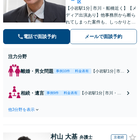
区
【小岩駅1分│市川・船橋近く】【メ
ディア出演あり】他事務所から断ら
れてしまった案件も、しっかりと面
談し、法的アドバイスをいたします
【解決実績約1000件】豊富な離婚調
電話で面談予約
メールで面談予約
停・裁判実績あり【不動産業界出
身】豊富な専門知識あり
注力分野
離婚・男女問題
【小岩駅1分│市
事例10件
料金表有
川・船橋近く】高
額な慰謝料請求の
回避、裁判提起前
相続・遺言
【小岩駅1分│市川・船
事例9件
料金表有
の和解、子の認知
橋近く】【不動産業界
と養育費請求など
出身】不動産を含む複
実績多数【不動産
他3分野を表示
雑な相続の手続き、遺
業界出身】知見を
言書作成に強みあり！
活かし、持ち家の
【江戸川区内出張サー
財産分与に対応！
ビス実施中】来所が難
離婚に関するお悩
村山 大基
しい地域の皆さまも、
弁護士
京都府
みは、お気軽にご