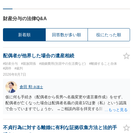
財産分与の法律Q&A
新着順
回答数が多い順
役にたった順
配偶者が他界した場合の遺産相続
#財産分与
#親族関係
#婚姻費用(別居中の生活費など)
#離婚すること自体
#調停
#裁判
2026年8月7日
倉田 勲
弁護士
仮に何も手続き（配偶者から長男へ名義変更や遺言書作成）をせず、
配偶者が亡くなった場合は配偶者名義の資産1/2は妻（私）という認識
で合っていますでしょうか。 →ご相談内容を拝見する限りでは、その
認識で合ってはいます。 なお、逆に１/２しか権利がないため、自宅を
完全に所有する場合は、他の相続人に対して自宅の評価額の１/２の代
償金の支払いが必要になります。
不貞行為に対する離婚に有利な証拠収集方法と法的手