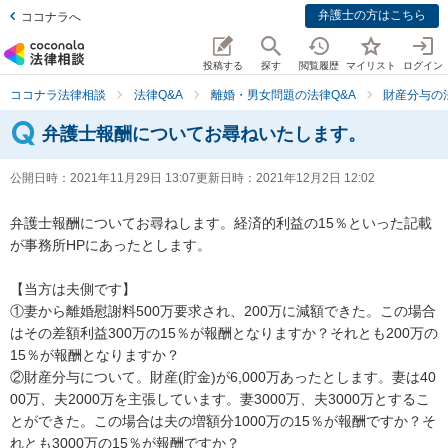
弁護士の方はこちら
ココナラへ
投稿する
探す
閲覧履歴
マイリスト
ログイン
ココナラ法律相談
法律Q&A
離婚・男女問題の法律Q&A
財産分与の
弁護士報酬についてお尋ねいたします。
公開日時：
2021年11月29日 13:07
更新日時：
2021年12月2日 12:02
弁護士報酬についてお尋ねします。経済的利益の15％といった記載
が事務所HPにあったとします。

【当方は夫側です】

①妻から離婚慰謝料500万要求され、200万に減額できた。この場合
はその差額利益300万の15％が報酬となりますか？それとも200万の
15％が報酬となりますか？

②財産分与について。財産(貯金)が6,000万あったとします。妻は40
00万、夫2000万を主張しています。妻3000万、夫3000万とするこ
とができた。この場合は夫の増額分1000万の15％が報酬ですか？そ
れとも3000万の15％が報酬ですか？
