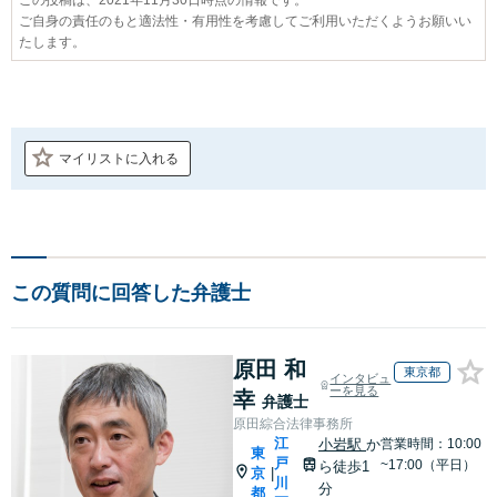
ご自身の責任のもと適法性・有用性を考慮してご利用いただくようお願いい
たします。
マイリストに入れる
この質問に回答した弁護士
原田 和
東京都
インタビュ
ーを見る
幸
弁護士
原田綜合法律事務所
江
小岩駅
か
営業時間：10:00
東
戸
~17:00（平日）
ら徒歩1
京
|
川
分
都