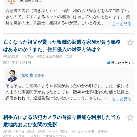
匿名A
弁護士
合意書の内容（書きぶり）や、当該土地の形状等などをみて判断すべ
きなので、文字によるネットの相談には適していないと思います。 資
料を持参の上、弁護士に相談するのが望ましいと考えます。
亡くなった祖父が貰った報酬の返還を家族が負う義務
はあるのか？また、住居侵入の対策方法は？
#相続放棄
#境界線
#借金返済の相談・交渉
2025年12月21日
役にたった
1
清水 卓
弁護士
そもそも、ご投稿のようや事実があったのか不明です。また、仮にそ
のような事実関係があったとしても、贈与や仕事紹介の対価と法律上
評価されれば、返還義務はないないでしょう。さらに、何らかの返還
義務が生じていたとしても時効となっている可能性が高いように思わ
れます。 以上のような観点からすると、あなたのお父さんやあなた
は何らの返還義務も負っていないものと思われます。 断っているに
相手方による防犯カメラの首振り機能を利用した当方
もかかわらず、何度も敷地に立ち入られる等の事態が続くようであれ
敷地内および玄関の撮影
ば、一度、警察に相談なされてもよろしいかと思います（他には、お
#近隣トラブル（隣人・騒音・ペット問題）
#住民・入居者・買主側
住まいの地域の弁護士にあなたたちの代理人になってもらい、返還義
#売買トラブル
#境界線
#建築トラブル