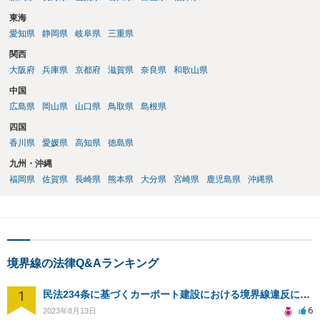
東海
愛知県
静岡県
岐阜県
三重県
関西
大阪府
兵庫県
京都府
滋賀県
奈良県
和歌山県
中国
広島県
岡山県
山口県
鳥取県
島根県
四国
香川県
愛媛県
高知県
徳島県
九州・沖縄
福岡県
佐賀県
長崎県
熊本県
大分県
宮崎県
鹿児島県
沖縄県
境界線の法律Q&Aランキング
1
民法234条に基づくカーポート建設における境界線違反による損害賠償請求の可能性について
6
2023年8月13日