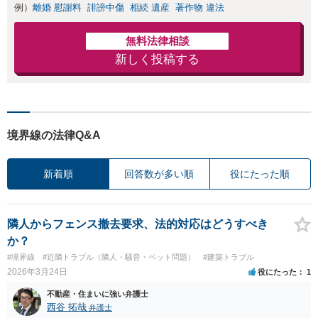
例）
離婚 慰謝料
誹謗中傷
相続 遺産
著作物 違法
無料法律相談
新しく投稿する
境界線の法律Q&A
新着順
回答数が多い順
役にたった順
隣人からフェンス撤去要求、法的対応はどうすべき
か？
#境界線
#近隣トラブル（隣人・騒音・ペット問題）
#建築トラブル
2026年3月24日
役にたった
1
不動産・住まいに強い弁護士
西谷 拓哉
弁護士