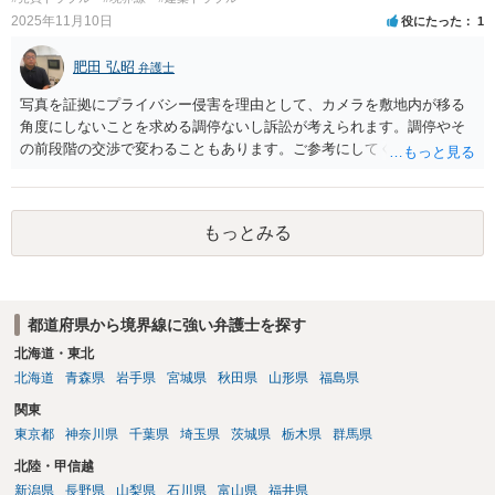
務を負っていない旨の態度を明らかにするとともに、代理人を飛び越
2025年11月10日
役にたった
1
えてあなたたち家族に直接連絡•接触しないよう書面等で要請してもら
う方法も考えられます）。
肥田 弘昭
弁護士
写真を証拠にプライバシー侵害を理由として、カメラを敷地内が移る
角度にしないことを求める調停ないし訴訟が考えられます。調停やそ
の前段階の交渉で変わることもあります。ご参考にしてください。
もっとみる
都道府県から境界線に強い弁護士を探す
北海道・東北
北海道
青森県
岩手県
宮城県
秋田県
山形県
福島県
関東
東京都
神奈川県
千葉県
埼玉県
茨城県
栃木県
群馬県
北陸・甲信越
新潟県
長野県
山梨県
石川県
富山県
福井県