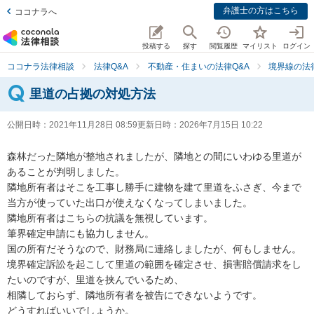
弁護士の方はこちら
ココナラへ
投稿する
探す
閲覧履歴
マイリスト
ログイン
ココナラ法律相談
法律Q&A
不動産・住まいの法律Q&A
境界線の法
里道の占拠の対処方法
公開日時：
2021年11月28日 08:59
更新日時：
2026年7月15日 10:22
森林だった隣地が整地されましたが、隣地との間にいわゆる里道が
あることが判明しました。

隣地所有者はそこを工事し勝手に建物を建て里道をふさぎ、今まで
当方が使っていた出口が使えなくなってしまいました。

隣地所有者はこちらの抗議を無視しています。

筆界確定申請にも協力しません。

国の所有だそうなので、財務局に連絡しましたが、何もしません。

境界確定訴訟を起こして里道の範囲を確定させ、損害賠償請求をし
たいのですが、里道を挟んでいるため、

相隣しておらず、隣地所有者を被告にできないようです。

どうすればいいでしょうか。