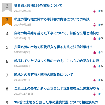
2
境界線と民法236条慣習について
6
2023年2月14日
3
私道の通行権に関する承諾書の内容についての相談
6
2024年9月21日
4
自宅の境界線を越えた工事について、法的な立場と適切な抗議方法は何か？
5
2023年8月1日
5
共同名義の土地で家賃収入を得る方法と法的対策は？
3
2025年9月5日
6
越境していたブロック塀の土台を、こちらの合意なしに勝手に削られた
5
2024年6月6日
7
隣地との共有塀と隣地の建設物について
5
2023年2月18日
8
これ以上の要求があった場合は？境界杭復元は施主がやらなくては？業者や我々の嫌がらせを抑止したい？
1
2022年11月15日
9
3年前に土地を分割した際の越境問題について相続放棄の取り下げと姉の家の移動について相談したい