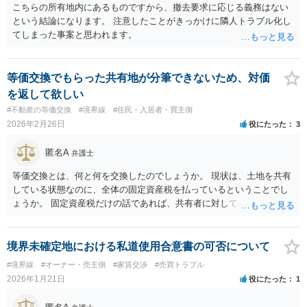
こちらの所有地内にあるものですから、撤去要求に応じる義務はない
という結論になります。 注意したことがきっかけに隣人トラブル化し
てしまった事案と思われます。
等価交換でもらった共有地が分筆できないため、対価
を返して欲しい
#不動産の等価交換
#境界線
#住民・入居者・買主側
2026年2月26日
役にたった
3
匿名A
弁護士
等価交換とは、何と何を交換したのでしょうか。 現状は、土地を共有
している状態なのに、全体の固定資産税を払っているということでし
ょうか。 固定資産税だけの話であれば、共有者に対してその負担部分
の請求をすることになります。 分筆（所有権を分けるのであれば共有
物分割と言います）をしたいのであれば、共有物分割の請求（調停・
訴訟）をすることにになります。 いずれにせよ、ここで記載されてい
境界未確定地における私道使用合意書の可否について
る内容では状況が判然としませんので、図面や登記簿などを持参して
#境界線
#オーナー・売主側
#家賃交渉
#売買トラブル
お近くの弁護士に相談してみてください。
2026年1月21日
役にたった
1