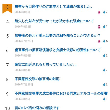
3
警察から口座作りの詐欺罪として連絡が来ました。
2
2026年8月6日
4
紛失した財布が見つかったが抜かれた現金について
1
2026年8月2日
5
加害者の身元引受人は罪の詳細を知ることができるか？
5
2026年7月25日
6
傷害事件の損害賠償請求と弁護士依頼の必要性について
2
2026年8月6日
7
確実に起訴されると思っていましたが…
2
2026年8月4日
8
不同意性交罪の被害者の対応
2
2026年7月28日
9
不同意性交等罪の成立要件における同意とアルコールの影響
1
2026年8月5日
10
昔のパパ活の悩みの相談です