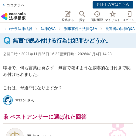
弁護士の方はこちら
ココナラへ
投稿する
探す
閲覧履歴
マイリスト
ログイン
ココナラ法律相談
法律Q&A
刑事事件の法律Q&A
被害者の法律Q&A
無言で睨み付ける行為は犯罪かどうか。
公開日時：
2021年11月26日 16:32
更新日時：
2026年1月4日 14:23
職場で、何も言葉は発さず、無言で殺すような威嚇的な目付きで睨
み付けられました。

これは、脅迫罪になりますか？
マロン さん
ベストアンサーに選ばれた回答