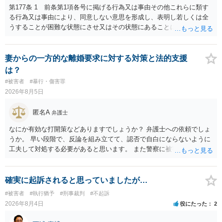
第177条 1 前条第1項各号に掲げる行為又は事由その他これらに類す
る行為又は事由により、同意しない意思を形成し、表明し若しくは全
うすることが困難な状態にさせ又はその状態にあることに乗じて、性
交、肛門性交、口腔性交又は膣若しくは肛門に身体の一部（陰茎を除
く。）若しくは物を挿入する行為であってわいせつなもの（以下この
条及び第179条第2項において「性交等」という。）をした者は、婚姻
妻からの一方的な離婚要求に対する対策と法的支援
関係の有無にかかわらず、5年以上の有期拘禁刑に処する。 第176条 1
は？
次に掲げる行為又は事由その他これらに類する行為又は事由により、
#被害者
#暴行・傷害罪
同意しない意思を形成し、表明し若しくは全うすることが困難な状態
2026年8月5日
にさせ又はその状態にあることに乗じて、わいせつな行為をした者
は、婚姻関係の有無にかかわらず、6月以上10年以下の拘禁刑に処す
匿名A
弁護士
る。 ③アルコール若しくは薬物を摂取させること又はそれらの影響が
あること。 以上の通りですから、アルコール摂取だけでなく、「同意
なにか有効な打開策などありますでしょうか？ 弁護士への依頼でしょ
しない意思を形成し、表明し若しくは全うすることが困難な状態」で
うか。 早い段階で、反論を組み立てて、認否で自白にならないように
あることが必要です。
工夫して対処する必要があると思います。 また警察に被害届を出すと
して、なんとか受理してもらうための方策などありますでしょうか？
告訴状を作って証拠をそろえて出すことでしょう。
確実に起訴されると思っていましたが…
#被害者
#執行猶予
#刑事裁判
#不起訴
2026年8月4日
役にたった
2