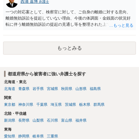
西浦 嘉博
弁護士
一つの対応案として、検察官に対して、ご自身の離婚に対する意向、
離婚無効訴訟を提起していない理由、今後の体調面・金銭面の状況好
転に伴う離婚無効訴訟の提起の見通し等を整理された上で、書面とし
て提出されることを検討されてみてはいかがでしょうか。 少なくとも
検察官の処分判断の際、相談者さんの意向を示す証拠の一つとして位
置づけられる様に思われます。 より詳細についてお聞きになりたい場
もっとみる
合、最寄りの法律事務所での相談を検討ください
都道府県から被害者に強い弁護士を探す
北海道・東北
北海道
青森県
岩手県
宮城県
秋田県
山形県
福島県
関東
東京都
神奈川県
千葉県
埼玉県
茨城県
栃木県
群馬県
北陸・甲信越
新潟県
長野県
山梨県
石川県
富山県
福井県
東海
愛知県
静岡県
岐阜県
三重県