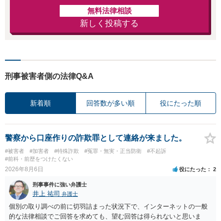
無料法律相談
新しく投稿する
刑事被害者側の法律Q&A
新着順
回答数が多い順
役にたった順
警察から口座作りの詐欺罪として連絡が来ました。
#被害者
#加害者
#特殊詐欺
#冤罪・無実・正当防衛
#不起訴
#前科・前歴をつけたくない
2026年8月6日
役にたった
2
刑事事件に強い弁護士
井上 祐司
弁護士
個別の取り調べの前に切羽詰まった状況下で、インターネットの一般
的な法律相談でご回答を求めても、望む回答は得られないと思いま