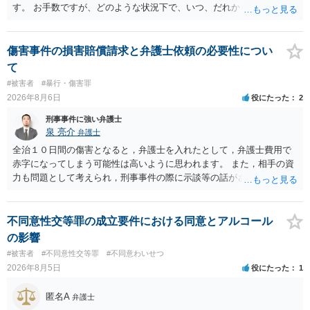
す。 お手数ですが、どのような状況下で、いつ、だれからどのような
経緯で口座の提供を頼まれ開設したか、それによる詐欺等の収益がど
の程度だと聞いているのかということについて、お近くで詳細な法律
相談を受けられたうえで対処方法を探された方がよいと思われます。
傷害事件の損害賠償請求と弁護士依頼の必要性につい
一般論でいえば、任意取り調べの場合、ＩＣレコーダーを持参して取
て
り調べ内容を録音することは必須だと考えます。
#被害者
#暴行・傷害罪
2026年8月6日
役にたった
2
刑事事件に強い弁護士
泉 亮介
弁護士
全治１０日間の傷害となると，弁護士を入れたとして，弁護士費用で
赤字になってしまう可能性は高いように思われます。 また，相手の資
力も問題として考えられ，刑事事件の際に示談等の話がされなかった
のであれば，資力がなく回収ができないというリスクもあるでしょ
う。
不同意性交等罪の成立要件における同意とアルコール
の影響
#被害者
#不同意性交等罪
#不同意わいせつ
2026年8月5日
役にたった
1
匿名A
弁護士