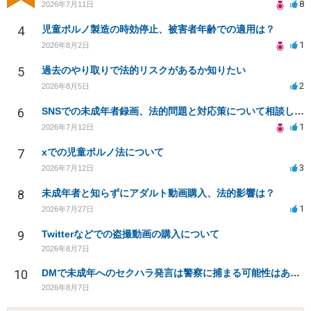
8
2026年7月11日
4
児童ポルノ製造の時効停止、被害者年齢での適用は？
1
2026年8月2日
5
過去のやり取りで法的リスクがあるか知りたい
2
2026年8月5日
6
SNSでの未成年者録画、法的問題と対応策について相談したい
1
2026年7月12日
7
xでの児童ポルノ法について
3
2026年7月12日
8
未成年者と知らずにアダルト動画購入、法的影響は？
1
2026年7月27日
9
Twitterなどでの盗撮動画の購入について
2026年8月7日
10
DMで未成年へのセクハラ発言は警察に捕まる可能性はありますか
2026年8月7日