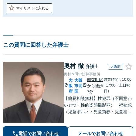
マイリストに入れる
この質問に回答した弁護士
奥村 徹
弁護士
大阪府
奥村＆田中法律事務所
南森町駅
営業時間：10:00
大
大阪
~17:00（土日祝
阪
市北
から徒歩
|
府
区
日）
7分
【簡易相談無料】性犯罪（不同意わ
いせつ・性的姿態撮影罪）・福祉犯
（児童ポルノ・児童買春・児童福祉
法・青少年条例）・ネット犯罪（名
誉毀損・わいせつ物・不正アクセス
等）に非常に詳しい弁護士です
電話でお問い合わせ
メールでお問い合わせ