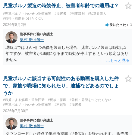
児童ポルノ製造の時効停止、被害者年齢での適用は？
#児童ポルノ・わいせつ物頒布等
#加害者
#刑事裁判
#私選弁護人
#前科・前歴をつけたくない
2026年8月2日
役にたった
1
刑事事件に強い弁護士
奥村 徹
弁護士
現時点では わいせつ画像を製造した場合、児童ポルノ製造は時効は3
年ですが、被害者が18歳になるまで時効が停止する という規定はあり
ません
児童ポルノに該当する可能性のある動画を購入した件
で、家族や職場に知られたり、逮捕などあるのでしょ
うか
#逮捕による解雇・退学回避
#釈放・保釈
#前科・前歴をつけたくない
#児童ポルノ・わいせつ物頒布等
#不起訴
#加害者
2026年7月30日
刑事事件に強い弁護士
奥村 徹
弁護士
ダウンロードした時点で単純所持罪（7条1項）を疑われます。 販売者