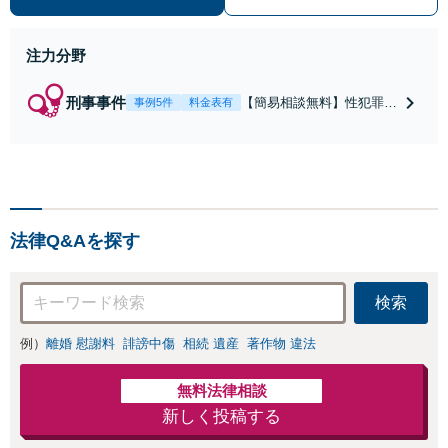
注力分野
刑事事件
【簡易相談無料】性犯罪
事例5件
料金表有
（不同意性交・不同意わい
せつ）・福祉犯（児童ポル
ノ・児童買春・児童福祉
法・青少年条例）・ネット
犯罪（名誉毀損・わいせつ
物・不正アクセス・リベン
法律Q&Aを探す
ジポルノ罪等）に非常に詳
しい弁護士です
検索
例）
離婚 慰謝料
誹謗中傷
相続 遺産
著作物 違法
無料法律相談
新しく投稿する