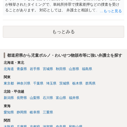
が検挙されたタイミングで、単純所持罪で捜索差押などの捜査を受け
ることがあります。 対応としては、 弁護士と相談して、 児童ポルノ
と知らなかったという弁解を厚くした書面を作成してもらい 警察に相
談しておく などが考えられます。
もっとみる
都道府県から児童ポルノ・わいせつ物頒布等に強い弁護士を探す
北海道・東北
北海道
青森県
岩手県
宮城県
秋田県
山形県
福島県
関東
東京都
神奈川県
千葉県
埼玉県
茨城県
栃木県
群馬県
北陸・甲信越
新潟県
長野県
山梨県
石川県
富山県
福井県
東海
愛知県
静岡県
岐阜県
三重県
関西
大阪府
兵庫県
京都府
滋賀県
奈良県
和歌山県