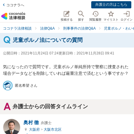
弁護士の方はこちら
ココナラへ
投稿する
探す
閲覧履歴
マイリスト
ログイン
ココナラ法律相談
法律Q&A
刑事事件の法律Q&A
児童ポルノ・わい
児童ポルノ法についての質問
公開日時：
2021年11月24日 07:24
更新日時：
2021年11月28日 09:41
気になったので質問です。児童ポルノ単純所持で警察に捜査された
場合データなどを削除していれば厳重注意で済むという事ですか？
匿名希望 さん
弁護士からの回答タイムライン
奥村 徹
弁護士
大阪府
>
大阪市北区