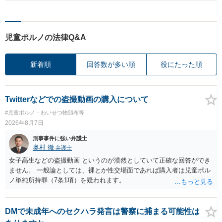
児童ポルノの法律Q&A
新着順
回答数が多い順
役にたった順
Twitterなどでの盗撮動画の購入について
#児童ポルノ・わいせつ物頒布等
2026年8月7日
刑事事件に強い弁護士
奥村 徹
弁護士
女子高生などの盗撮動画 というのが漠然としていて正確な回答ができ
ません。 一般論としては、裸とか性交場面であれば購入者は児童ポル
ノ単純所持罪（7条1項）を疑われます。
DMで未成年へのセクハラ発言は警察に捕まる可能性は