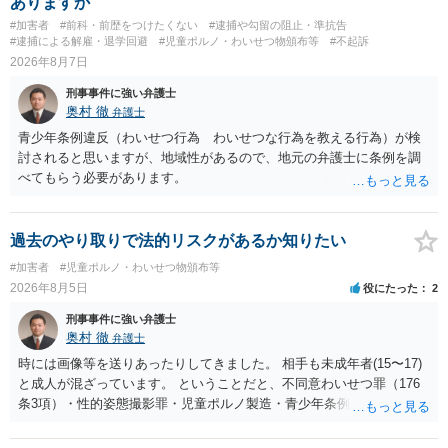
ありますか
#加害者
#前科・前歴をつけたくない
#逮捕や勾留の阻止・準抗告
#逮捕による解雇・退学回避
#児童ポルノ・わいせつ物頒布等
#不起訴
2026年8月7日
刑事事件に強い弁護士
奥村 徹
弁護士
青少年条例違反（わいせつ行為 わいせつな行為を教える行為）が検
討されると思いますが、地域性があるので、地元の弁護士に条例を調
べてもらう必要があります。
過去のやり取りで法的リスクがあるか知りたい
#加害者
#児童ポルノ・わいせつ物頒布等
2026年8月5日
役にたった
2
刑事事件に強い弁護士
奥村 徹
弁護士
時には画像等を送りあったりしてきました。 相手も未成年者(15〜17)
と成人が混ざっています。 ということだと、不同意わいせつ罪（176
条3項）・性的姿態撮影罪・児童ポルノ製造・青少年条例違反（わいせ
つ行為 児童ポルノ要求）などが検討されます。 重い罪もあるの
で、警察にバレれば、それなりの捜査を受けるでしょう。