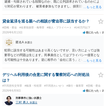
逮捕・勾留されている段階なのか、既に公判請求されているのかによ
り対応が変わります。 被害者参加もできますし、損害賠償命令制度も
刑事和解も活用できます。 私なら、被告人本人だけでなく、親族等の
第三者を保証人とする内容で債務名義を取得できるの、まずは刑事和
解を検討します。 弁護士に依頼せず、ご自身で手続きを進めることは
貸金返済を巡る親への相談が脅迫罪に該当するか？
できますが、経験上うまくいった例をみたことがありません。 弁護士
#恐喝・脅迫
#名誉毀損罪・侮辱罪
#個人・プライベート
#140万円以下
へご相談されることをお勧めはいたします。 ※余談ですが、被害者通
2026年6月13日
役にたった
2
知を依頼すると現在の検察庁での捜査進行や公判期日を知ることがで
きますので、送致後であれば検察庁に電話してみてください。
匿名A
弁護士
犯罪に該当する可能性はあまり高くないですが、言い方によっては強
要罪などの問題は生じます。民事責任としてはプライバシー侵害とな
る可能性は十分あります。逆に相手の「会社に言う」という発言は脅
迫の可能性はあります。ただ、この種のトラブルでは警察は動かない
（双方の主張ともに取り合わない）でしょう。 返済がなされないので
あれば訴訟や支払督促など法的措置を取るべきというのが法律相談と
デリヘル利用後の合意に関する警察対応への対処法
しての模範解答となります。「親に言う」という行為が犯罪に該当し
は？
ないとしても、本件のように余計なトラブルを招き、相手が反発して
#不同意性交等罪
#痴漢・性犯罪
#不同意わいせつ
#暴行・傷害罪
#恐喝・脅迫
任意の返済が期待できなくなり、事情によっては不法行為を主張され
2026年6月9日
役にたった
2
て事実上相殺（減額）となってしまうリスクもあり、何の得にもなり
ません。
刑事事件に強い弁護士
三村 勇人
弁護士