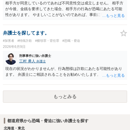
相手方が同意しているのであれば不同意性交は成立しません。 相手方
が今後、金銭を要求してきた場合、相手方の行為が恐喝にあたる可能
性があります。 やましいことがないのであれば、事前に警察に相談す
るのも良いかと思われます。
弁護士を探してます。
#加害者
#特殊詐欺
#横領罪・背任罪
#恐喝・脅迫
2026年6月9日
刑事事件に強い弁護士
三村 勇人
弁護士
現在の状況がわかりませんが、行為態様は詐欺にあたる可能性があり
ます。 弁護士にご相談されることをお勧めいたします。
もっとみる
都道府県から恐喝・脅迫に強い弁護士を探す
北海道・東北