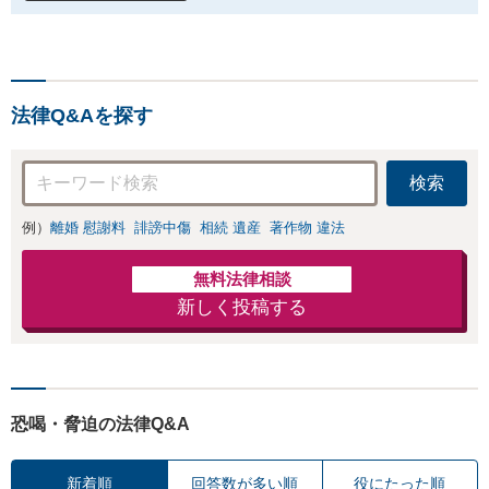
法律Q&Aを探す
検索
例）
離婚 慰謝料
誹謗中傷
相続 遺産
著作物 違法
無料法律相談
新しく投稿する
恐喝・脅迫の法律Q&A
新着順
回答数が多い順
役にたった順