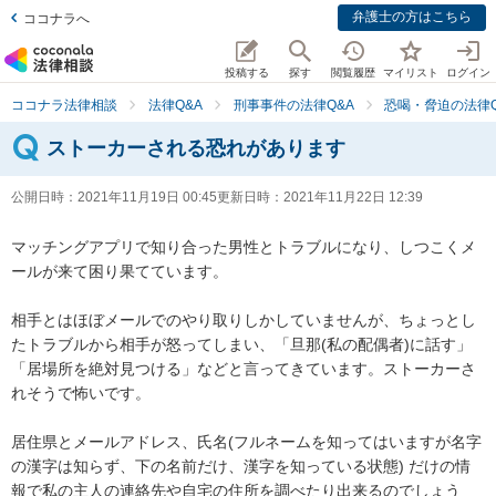
弁護士の方はこちら
ココナラへ
投稿する
探す
閲覧履歴
マイリスト
ログイン
ココナラ法律相談
法律Q&A
刑事事件の法律Q&A
恐喝・脅迫の法律Q
ストーカーされる恐れがあります
公開日時：
2021年11月19日 00:45
更新日時：
2021年11月22日 12:39
マッチングアプリで知り合った男性とトラブルになり、しつこくメ
ールが来て困り果てています。

相手とはほぼメールでのやり取りしかしていませんが、ちょっとし
たトラブルから相手が怒ってしまい、「旦那(私の配偶者)に話す」
「居場所を絶対見つける」などと言ってきています。ストーカーさ
れそうで怖いです。

居住県とメールアドレス、氏名(フルネームを知ってはいますが名字
の漢字は知らず、下の名前だけ、漢字を知っている状態) だけの情
報で私の主人の連絡先や自宅の住所を調べたり出来るのでしょう