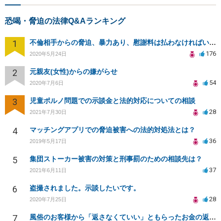
恐喝・脅迫の法律Q&Aランキング
1
不倫相手からの脅迫、暴力あり、慰謝料は払わなければいけませんか
176
2020年5月24日
2
元親友(女性)からの嫌がらせ
54
2020年7月6日
3
児童ポルノ問題での示談金と法的対応についての相談
28
2021年7月30日
4
マッチングアプリでの脅迫被害への法的対処法とは？
36
2019年5月17日
5
集団ストーカー被害の対策と刑事罰のための相談先は？
37
2021年6月11日
6
盗撮されました。示談したいです。
28
2020年7月25日
7
風俗のお客様から「返さなくていい」ともらったお金の返済を強要されています