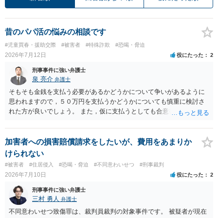
昔のパパ活の悩みの相談です
#児童買春・援助交際
#被害者
#特殊詐欺
#恐喝・脅迫
2026年7月12日
役にたった
2
刑事事件に強い弁護士
泉 亮介
弁護士
そもそも金銭を支払う必要があるかどうかについて争いがあるように
思われますので，５０万円を支払うかどうかについても慎重に検討さ
れた方が良いでしょう。 また，仮に支払うとしても合意書を交わし，
清算条項等を入れた上で，相手との関係をしっかりと断てるように書
面を作成したうえで支払いをする必要があるでしょう。 一度弁護士に
相談をされた方が良いかと思われます。
加害者への損害賠償請求をしたいが、費用をあまりか
けられない
#被害者
#住居侵入
#恐喝・脅迫
#不同意わいせつ
#刑事裁判
2026年7月10日
役にたった
2
刑事事件に強い弁護士
三村 勇人
弁護士
不同意わいせつ致傷罪は、裁判員裁判の対象事件です。 被疑者が現在