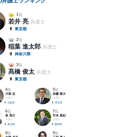
の弁護士ランキング
1
位
若井 亮
弁護士
東京都
2
位
稲葉 進太郎
弁護士
神奈川県
3
位
髙橋 俊太
弁護士
東京都
4
5
位
位
川添 圭
加藤 善大
弁護士
弁護士
大阪府
埼玉県
6
7
位
位
泉 亮介
竹本 真紀
弁護士
弁護士
東京都
愛知県
8
9
位
位