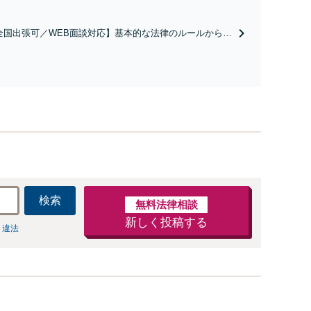
相談件数を誇る弁護士が最適な解決に導きます。
全国出張可／WEB面談対応】基本的な法律のルールから丁
おりの相続が実現できるようサポート「円満な相続の実現
24時間対応／直通電話・LINEでのやり取り】【秘密厳守
慮】
検索
無料法律相談
新しく投稿する
 違法