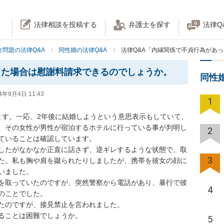
法律相談を投稿する
弁護士を探す
法律Q
女問題の法律Q&A
同性婚の法律Q&A
法律Q&A「内縁関係で不貞行為があ
った場合は慰謝料請求できるのでしょうか。
同性
4年9月4日 11:43
1
ます。一応、2年後に結婚しようという意思表示もしていて、
、その女性が男性が宿泊するホテルに行っている事が判明し
2
いることは確認しています。

したがなかなか正直に話さず、逆ギレするような状態で、取
3
た。私も胸や肩を蹴られたりしましたが、携帯を彼女の顔に
ました。

を取っていたのですが、突然警察から電話があり、暴行で彼
4
ことでした。

のですが、接見禁止を言われました。

ることは困難でしょうか。
5