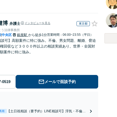
健博
弁護士
インタビューを見る
東京都
とう法律事務所
都
中央区
銀座駅
から徒歩1分
営業時間：06:00~23:55（平日）
|
E相談可】高額案件に特に強み。不倫、男女問題、離婚、脅迫
権回収など３０００件以上の相談実績あり。世界・全国対
額案件に特に強み。
メールで面談予約
【土日祝相談（要予約）LINE相談可】浮気・不倫・
表有
離婚問題は専門弁護士にお任せください。圧倒的な