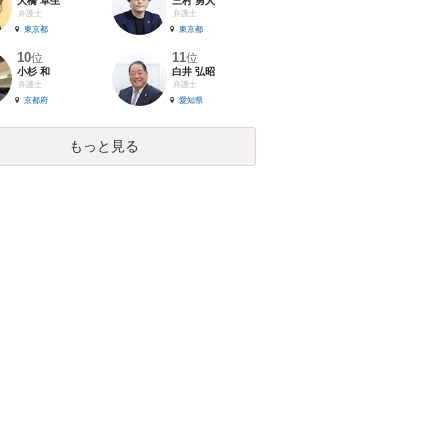
大橋 卓生
三村 勇人
弁護士
弁護士
東京都
東京都
10
11
位
位
小杉 和
白井 弘昭
弁護士
弁護士
京都府
愛知県
もっと見る