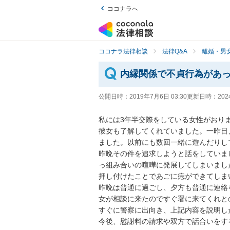
ココナラへ
ココナラ法律相談
法律Q&A
離婚・男
内縁関係で不貞行為があ
公開日時：
2019年7月6日 03:30
更新日時：
202
私には3年半交際をしている女性がおり
彼女も了解してくれていました。一昨日
ました。以前にも数回一緒に遊んだりして
昨晩その件を追求しようと話をしていま
っ組み合いの喧嘩に発展してしまいまし
押し付けたことであごに痣ができてしまい
昨晩は普通に過ごし、夕方も普通に連絡
女が相談に来たのですぐ署に来てくれとの
すぐに警察に出向き、上記内容を説明した
今後、慰謝料の請求や双方で話合いをす