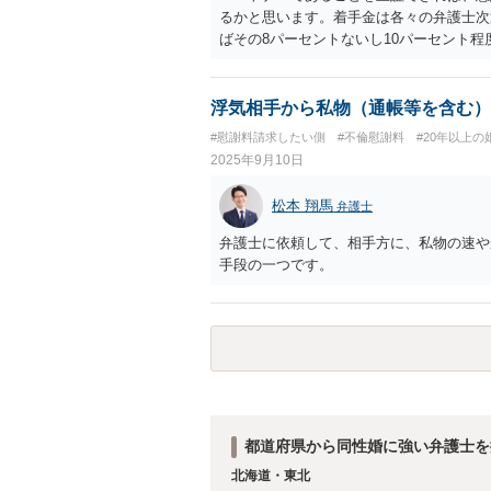
るかと思います。着手金は各々の弁護士次
ばその8パーセントないし10パーセント
い。
浮気相手から私物（通帳等を含む）
#慰謝料請求したい側
#不倫慰謝料
#20年以上の
2025年9月10日
松本 翔馬
弁護士
弁護士に依頼して、相手方に、私物の速や
手段の一つです。
都道府県から同性婚に強い弁護士を
北海道・東北