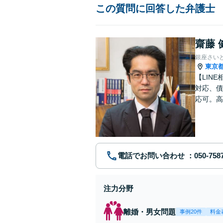
この質問に回答した弁護士
齋藤 
銀座さい
東京
【LIN
対応、債
応可。高
電話でお問い合わせ
注力分野
離婚・男女問題
事例20件
料金