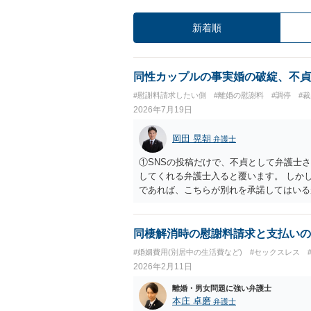
新着順
同性カップルの事実婚の破綻、不貞
#慰謝料請求したい側
#離婚の慰謝料
#調停
#
2026年7月19日
岡田 晃朝
弁護士
①SNSの投稿だけで、不貞として弁護士
してくれる弁護士入ると覆います。 しか
であれば、こちらが別れを承諾してはいる
はあるかもしれませんが、離婚の場合も相
いので、意味があるかでしょうね。
同棲解消時の慰謝料請求と支払いの
#婚姻費用(別居中の生活費など)
#セックスレス
2026年2月11日
離婚・男女問題に強い弁護士
本庄 卓磨
弁護士