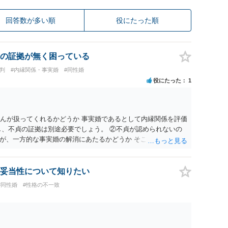
回答数が多い順
役にたった順
の証拠が無く困っている
裁判
#内縁関係・事実婚
#同性婚
役にたった
1
さんが扱ってくれるかどうか 事実婚であるとして内縁関係を評価
し、不貞の証拠は別途必要でしょう。 ②不貞が認められないの
が、一方的な事実婚の解消にあたるかどうか そこは協議の余地
互に帰責性が無ければ（立証できなければ）、慰謝料などは無
妥当性について知りたい
#同性婚
#性格の不一致