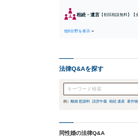
相続・遺言
【初回相談無料】【
寧に説明し、希望ど
を目指しましょう」【
他6分野を表示
／プライバシーに配
法律Q&Aを探す
例）
離婚 慰謝料
誹謗中傷
相続 遺産
著作物
同性婚の法律Q&A