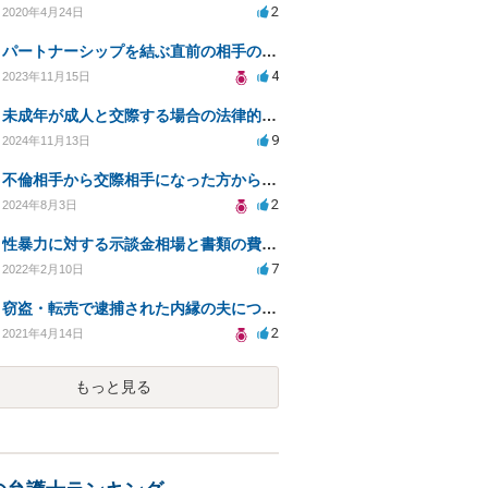
2
2020年4月24日
パートナーシップを結ぶ直前の相手の不貞による破局。引っ越し。引っ越し代は請求できませんか。
4
2023年11月15日
未成年が成人と交際する場合の法律的な問題点は？
9
2024年11月13日
不倫相手から交際相手になった方からの脅迫的な条件に対する法的対応について相談したい
2
2024年8月3日
性暴力に対する示談金相場と書類の費用が知りたいです。
7
2022年2月10日
窃盗・転売で逮捕された内縁の夫について
2
2021年4月14日
もっと見る