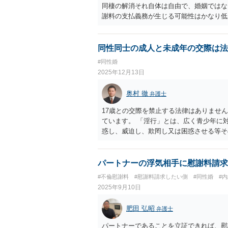
同棲の解消それ自体は自由で、婚姻ではな
謝料の支払義務が生じる可能性はかなり低
同性同士の成人と未成年の交際は法
#同性婚
2025年12月13日
奥村 徹
弁護士
17歳との交際を禁止する法律はありませ
ています。 「淫行」とは、広く青少年に
惑し、威迫し、欺罔し又は困惑させる等そ
似行為のほか ②青少年を単に自己の性的
いような性交又は性交類似行為をいうものと解
あるので、同性間のわいせつ行為にも適用
パートナーの浮気相手に慰謝料請求
#不倫慰謝料
#慰謝料請求したい側
#同性婚
#
2025年9月10日
肥田 弘昭
弁護士
パートナーであることを立証できれば、慰