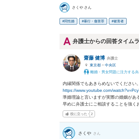
さくや さん
同性婚
暴行・傷害罪
被害者
弁護士からの回答タイム
齋藤 健博
弁護士
東京都
>
中央区
離婚・男女問題に注力する弁
https://www.youtube.com/watch?v=PcyT
準婚理論と言いますが実際の婚姻がある
早めに弁護士にご相談することを強く
役に立った
2
さくや
さん