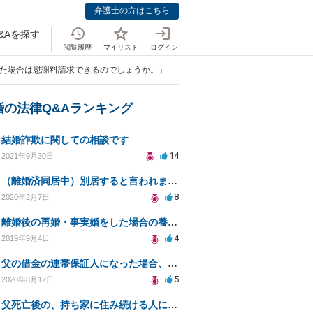
弁護士の方はこちら
&Aを探す
閲覧履歴
マイリスト
ログイン
った場合は慰謝料請求できるのでしょうか。」
婚の法律Q&Aランキング
結婚詐欺に関しての相談です
14
2021年9月30日
（離婚済同居中）別居すると言われましたが、これからも子供と同居はしたいです。
8
2020年2月7日
離婚後の再婚・事実婚をした場合の養育費について
4
2019年9月4日
父の借金の連帯保証人になった場合、将来父が他界した時、相続放棄すれば返済義務は無くなるのでしょうか？
5
2020年8月12日
父死亡後の、持ち家に住み続ける人に対してどうしたら。