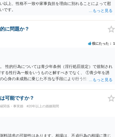
い以上、性格不一致や家事負担を理由に別れることによって慰
いです。
的に問題か？
役にたった
1
ん。 性的行為については青少年条例（淫行処罰規定）で規制され
対する性行為一般をいうものと解すべきでなく、 ①青少年を誘
の心身の未成熟に乗じた不当な手段により行う性交又は性交類
欲望を満足させるための対象として扱つているとしか認められな
するのが相当である。（最大判S60.10.23） という判例が
されると考えられます
は可能ですか？
内縁関係・事実婚
#20年以上の婚姻期間
謝料請求の可能性はあります。相場は、不貞行為の相場に準じ