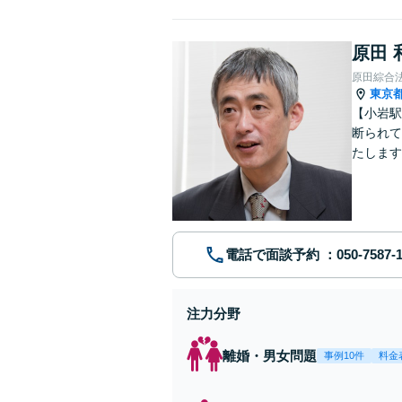
原田 
原田綜合
東京
【小岩駅
断られて
たします
動産業界
電話で面談予約
注力分野
離婚・男女問題
事例10件
料金