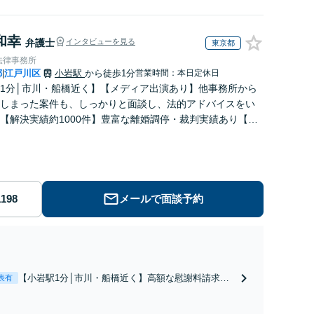
和幸
弁護士
インタビューを見る
東京都
法律事務所
都
江戸川区
小岩駅
から徒歩1分
営業時間：本日定休日
|
1分│市川・船橋近く】【メディア出演あり】他事務所から
しまった案件も、しっかりと面談し、法的アドバイスをい
【解決実績約1000件】豊富な離婚調停・裁判実績あり【不
出身】豊富な専門知識あり
メールで面談予約
【小岩駅1分│市川・船橋近く】高額な慰謝料請求の
表有
回避、裁判提起前の和解、子の認知と養育費請求な
ど実績多数【不動産業界出身】知見を活かし、持ち