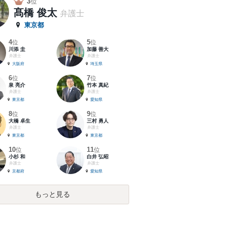
3
位
髙橋 俊太
弁護士
東京都
4
5
位
位
川添 圭
加藤 善大
弁護士
弁護士
大阪府
埼玉県
6
7
位
位
泉 亮介
竹本 真紀
弁護士
弁護士
東京都
愛知県
8
9
位
位
大橋 卓生
三村 勇人
弁護士
弁護士
東京都
東京都
10
11
位
位
小杉 和
白井 弘昭
弁護士
弁護士
京都府
愛知県
もっと見る