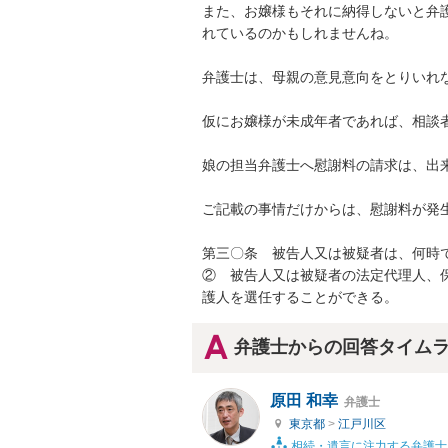
また、お嬢様もそれに納得しないと弁
れているのかもしれませんね。

弁護士は、母親の意見意向をとりいれな
仮にお嬢様が未成年者であれば、相談者
娘の担当弁護士へ慰謝料の請求は、出来
ご記載の事情だけからは、慰謝料が発生
第三〇条　被告人又は被疑者は、何時で
②　被告人又は被疑者の法定代理人、
護人を選任することができる。
弁護士からの回答タイム
原田 和幸
弁護士
東京都
>
江戸川区
相続・遺言に注力する弁護士