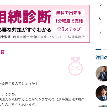
5
6
7
回答
注目
優先するのでしょうか？

ょうかね。

護人を依頼することができますので（刑事訴訟法30条2
たのだろうと思います。
