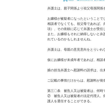
弁護士は、親子関係より祖父母孫関係を
お嬢様が被疑者になったということでし
相談者でなくても、祖父母であれば、弁
項）、その依頼に応じて弁護士が受任し
また、お嬢様もそれに納得しないと弁
れているのかもしれませんね。

弁護士は、母親の意見意向をとりいれな
仮にお嬢様が未成年者であれば、相談者
娘の担当弁護士へ慰謝料の請求は、出来
ご記載の事情だけからは、慰謝料が発生
第三〇条　被告人又は被疑者は、何時で
②　被告人又は被疑者の法定代理人、
護人を選任することができる。