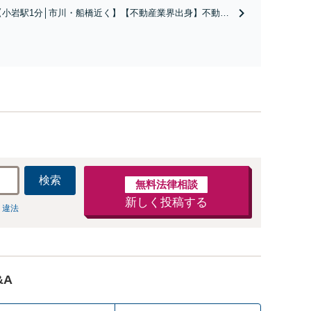
家の財産分与に対応！離婚に関するお悩みは、お気
【小岩駅1分│市川・船橋近く】【不動産業界出身】不動産
軽にご相談ください【メディア出演】【早朝・夜間
を含む複雑な相続の手続き、遺言書作成に強みあり！【江
対応可】
戸川区内出張サービス実施中】来所が難しい地域の皆さま
も、気兼ねなくお問い合わせください【メディア出演】
【早朝・夜間・休日対応可】
検索
無料法律相談
新しく投稿する
 違法
&A