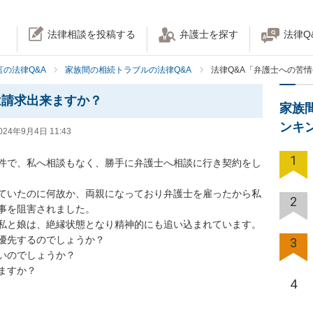
法律相談を投稿する
弁護士を探す
法律Q
の法律Q&A
家族間の相続トラブルの法律Q&A
法律Q&A「弁護士への苦
は請求出来ますか？
家族
ンキ
024年9月4日 11:43
1
件で、私へ相談もなく、勝手に弁護士へ相談に行き契約をし
ていたのに何故か、両親になっており弁護士を雇ったから私
2
事を阻害されました。

私と娘は、絶縁状態となり精神的にも追い込まれています。

優先するのでしょうか？

3
いのでしょうか？

ますか？
4