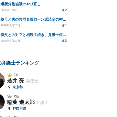
遺産分割協議のやり直し
2
2026年8月5日
義母と夫の共同名義ローン返済金の権利について知りたい
1
2026年7月25日
叔父との対立と相続手続き、弁護士依頼の方法は？
3
2026年7月22日
の弁護士ランキング
1
位
若井 亮
弁護士
東京都
2
位
稲葉 進太郎
弁護士
神奈川県