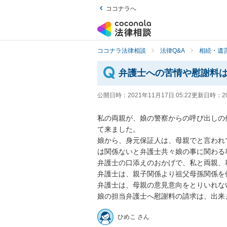
ココナラへ
ココナラ法律相談
法律Q&A
相続・遺言
弁護士への苦情や慰謝料
公開日時：
2021年11月17日 05:22
更新日時：
2
私の両親が、娘の警察からの呼び出しの
て来ました。

娘から、身元保証人は、母親でと言われ
は関係ないと弁護士共々娘の事に関わる
弁護士の口添えのおかげで、私と両親、
弁護士は、親子関係より祖父母孫関係を
弁護士は、母親の意見意向をとりいれな
娘の担当弁護士へ慰謝料の請求は、出来
ひめこ さん