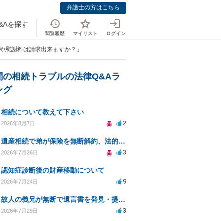
弁護士の方はこちら
&Aを探す
閲覧履歴
マイリスト
ログイン
情や慰謝料は請求出来ますか？」
間の相続トラブルの法律Q&Aラ
ング
相続について教えて下さい
2
2026年8月7日
遺産相続で弟が保険を無断解約、法的問題は？
3
2026年7月26日
認知症診断後の財産移動について
9
2026年7月24日
故人の義兄が無断で遺言書を発見・提出、法的対処法は？
3
2026年7月29日