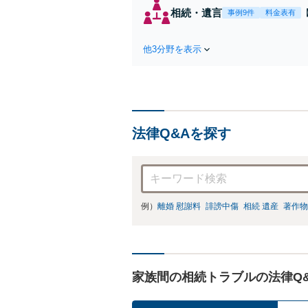
相続・遺言
事例9件
料金表有
他3分野を表示
法律Q&Aを探す
例）
離婚 慰謝料
誹謗中傷
相続 遺産
著作物
家族間の相続トラブルの法律Q