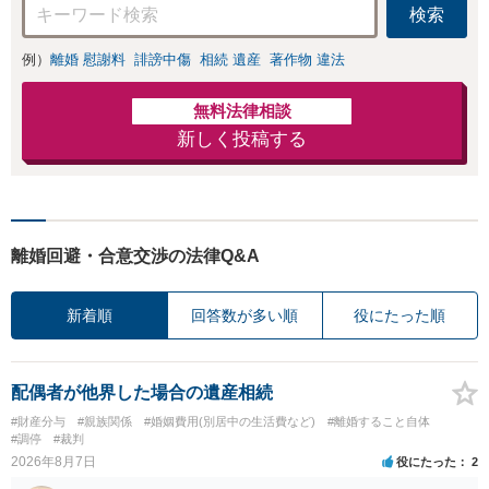
検索
例）
離婚 慰謝料
誹謗中傷
相続 遺産
著作物 違法
無料法律相談
新しく投稿する
離婚回避・合意交渉の法律Q&A
新着順
回答数が多い順
役にたった順
配偶者が他界した場合の遺産相続
#財産分与
#親族関係
#婚姻費用(別居中の生活費など)
#離婚すること自体
#調停
#裁判
2026年8月7日
役にたった
2