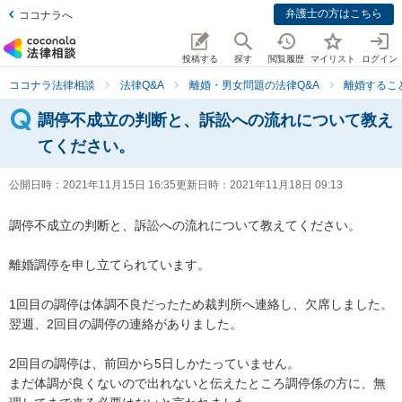
弁護士の方はこちら
ココナラへ
投稿する
探す
閲覧履歴
マイリスト
ログイン
ココナラ法律相談
法律Q&A
離婚・男女問題の法律Q&A
離婚するこ
調停不成立の判断と、訴訟への流れについて教え
てください。
公開日時：
2021年11月15日 16:35
更新日時：
2021年11月18日 09:13
調停不成立の判断と、訴訟への流れについて教えてください。

離婚調停を申し立てられています。

1回目の調停は体調不良だったため裁判所へ連絡し、欠席しました。

翌週、2回目の調停の連絡がありました。

2回目の調停は、前回から5日しかたっていません。

まだ体調が良くないので出れないと伝えたところ調停係の方に、無