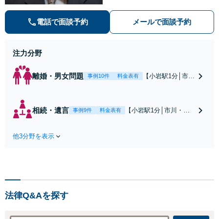
談し、法的アドバイスをいたします
【解決実績約1000件】豊富な離婚調
電話で面談予約
メールで面談予約
停・裁判実績あり【不動産業界出
身】豊富な専門知識あり
注力分野
離婚・男女問題
【小岩駅1分│市
事例10件
料金表有
川・船橋近く】高
額な慰謝料請求の
回避、裁判提起前
相続・遺言
【小岩駅1分│市川・船
事例9件
料金表有
の和解、子の認知
橋近く】【不動産業界
と養育費請求など
出身】不動産を含む複
実績多数【不動産
他3分野を表示
雑な相続の手続き、遺
業界出身】知見を
言書作成に強みあり！
活かし、持ち家の
【江戸川区内出張サー
財産分与に対応！
ビス実施中】来所が難
離婚に関するお悩
しい地域の皆さまも、
みは、お気軽にご
気兼ねなくお問い合わ
相談ください【メ
法律Q&Aを探す
せください【メディア
ディア出演】【早
出演】【早朝・夜間・
朝・夜間対応可】
休日対応可】