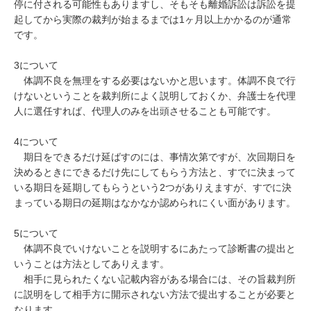
停に付される可能性もありますし、そもそも離婚訴訟は訴訟を提
起してから実際の裁判が始まるまでは1ヶ月以上かかるのが通常
です。

3について

　体調不良を無理をする必要はないかと思います。体調不良で行
けないということを裁判所によく説明しておくか、弁護士を代理
人に選任すれば、代理人のみを出頭させることも可能です。

4について

　期日をできるだけ延ばすのには、事情次第ですが、次回期日を
決めるときにできるだけ先にしてもらう方法と、すでに決まって
いる期日を延期してもらうという2つがありえますが、すでに決
まっている期日の延期はなかなか認められにくい面があります。

5について

　体調不良でいけないことを説明するにあたって診断書の提出と
いうことは方法としてありえます。

　相手に見られたくない記載内容がある場合には、その旨裁判所
に説明をして相手方に開示されない方法で提出することが必要と
なります。