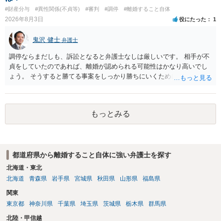
#財産分与
#異性関係(不貞等)
#審判
#調停
#離婚すること自体
2026年8月3日
役にたった
1
鬼沢 健士
弁護士
調停ならまだしも、訴訟となると弁護士なしは厳しいです。 相手が不
貞をしていたのであれば、離婚が認められる可能性はかなり高いでし
ょう。 そうすると勝てる事案をしっかり勝ちにいくためにも弁護士委
任を強くおすすめします。
もっとみる
都道府県から離婚すること自体に強い弁護士を探す
北海道・東北
北海道
青森県
岩手県
宮城県
秋田県
山形県
福島県
関東
東京都
神奈川県
千葉県
埼玉県
茨城県
栃木県
群馬県
北陸・甲信越