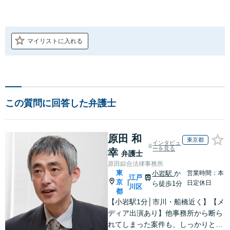
マイリストに入れる
この質問に回答した弁護士
原田 和
東京都
インタビュ
ーを見る
幸
弁護士
原田綜合法律事務所
東
小岩駅
か
営業時間：本
江戸
京
|
日定休日
ら徒歩1分
川区
都
【小岩駅1分│市川・船橋近く】【メ
ディア出演あり】他事務所から断ら
れてしまった案件も、しっかりと面