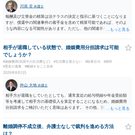
川添 圭
弁護士
報酬及び立替金の精算は法テラスの決定と指示に基づくことになりま
すが、償還中の関連事件の着手金を含めて精算可能であれば、そのよ
うな内容になる可能性があります。ただし、他の関連事件でも相手方
から金銭を取得できる場合には個別に考える場合もあります。個別事
情によって対応が違いますので、法テラスへお尋ねいただいた方が確
実です。
相手が退職している状態で、婚姻費用分担請求は可能
でしょうか？
#婚姻費用(別居中の生活費など)
#生活費を渡さない
#財産分与
#調停
#悪意の遺棄
#離婚すること自体
2026年8月2日
外山 大地
弁護士
相手方が退職をしていたとしても、通常直近の給与明細や年金受給額
等を考慮して相手方の基礎収入を算定することになるため、婚姻費用
分担請求をご検討いただく意味はあります。 その他、別居の経緯、質
問者様の年収、監護されているお子様がいるかといった事情をふまえ
て、ご検討いただくのが良いかと思います。
離婚調停不成立後、弁護士なしで裁判を進める方法
は？