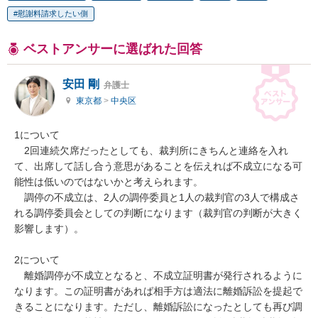
慰謝料請求したい側
ベストアンサーに選ばれた回答
安田 剛
弁護士
東京都
>
中央区
1について

　2回連続欠席だったとしても、裁判所にきちんと連絡を入れ
て、出席して話し合う意思があることを伝えれば不成立になる可
能性は低いのではないかと考えられます。

　調停の不成立は、2人の調停委員と1人の裁判官の3人で構成さ
れる調停委員会としての判断になります（裁判官の判断が大きく
影響します）。

2について

　離婚調停が不成立となると、不成立証明書が発行されるように
なります。この証明書があれば相手方は適法に離婚訴訟を提起で
きることになります。ただし、離婚訴訟になったとしても再び調