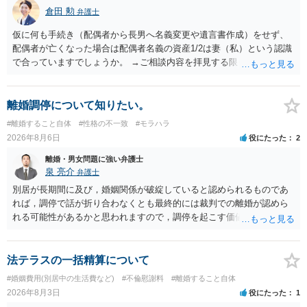
倉田 勲
弁護士
仮に何も手続き（配偶者から長男へ名義変更や遺言書作成）をせず、
配偶者が亡くなった場合は配偶者名義の資産1/2は妻（私）という認識
で合っていますでしょうか。 →ご相談内容を拝見する限りでは、その
認識で合ってはいます。 なお、逆に１/２しか権利がないため、自宅を
完全に所有する場合は、他の相続人に対して自宅の評価額の１/２の代
償金の支払いが必要になります。
離婚調停について知りたい。
#離婚すること自体
#性格の不一致
#モラハラ
2026年8月6日
役にたった
2
離婚・男女問題に強い弁護士
泉 亮介
弁護士
別居が長期間に及び，婚姻関係が破綻していると認められるものであ
れば，調停で話が折り合わなくとも最終的には裁判での離婚が認めら
れる可能性があるかと思われますので，調停を起こす価値はあるよう
に思われます。 もっとも，調停については，お互いの合意がない限り
は調停が成立するということはないため，相手が合意するメリットを
だしてでも調停で終わらせるよう努めるのか，裁判離婚を見据えて調
法テラスの一括精算について
停での離婚に固執しないかいずれかの対応は必要となるかと思われま
#婚姻費用(別居中の生活費など)
#不倫慰謝料
#離婚すること自体
す。 お一人で対応するのは難しい側面もありますので弁護士を立てる
2026年8月3日
役にたった
1
ことを検討されると良いかと思われます。