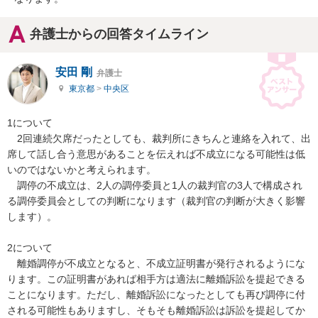
弁護士からの回答タイムライン
安田 剛
弁護士
東京都
>
中央区
1について

　2回連続欠席だったとしても、裁判所にきちんと連絡を入れて、出
席して話し合う意思があることを伝えれば不成立になる可能性は低
いのではないかと考えられます。

　調停の不成立は、2人の調停委員と1人の裁判官の3人で構成され
る調停委員会としての判断になります（裁判官の判断が大きく影響
します）。

2について

　離婚調停が不成立となると、不成立証明書が発行されるようにな
ります。この証明書があれば相手方は適法に離婚訴訟を提起できる
ことになります。ただし、離婚訴訟になったとしても再び調停に付
される可能性もありますし、そもそも離婚訴訟は訴訟を提起してか