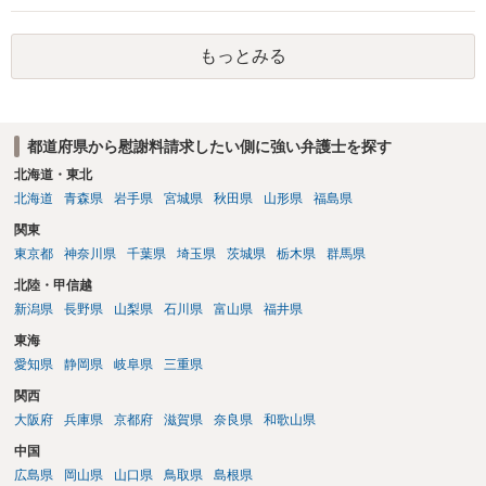
かと思います。有責配偶者ですので相手方からの離婚は拒否しても仮
に訴訟されても法的に成立しません。質問５は認知すると養育費支払
もっとみる
い、相続権が発生します。合意があれば法的に可能ですが法律で強制
することはできません。質問６は可能です。質問７は不貞行為の写真
データ（ハメ撮り）、第三者撮影の腕組み写真、夫の自白録音まであ
るのであれば十分かと思います。ご参考にしてください。
都道府県から慰謝料請求したい側に強い弁護士を探す
北海道・東北
北海道
青森県
岩手県
宮城県
秋田県
山形県
福島県
関東
東京都
神奈川県
千葉県
埼玉県
茨城県
栃木県
群馬県
北陸・甲信越
新潟県
長野県
山梨県
石川県
富山県
福井県
東海
愛知県
静岡県
岐阜県
三重県
関西
大阪府
兵庫県
京都府
滋賀県
奈良県
和歌山県
中国
広島県
岡山県
山口県
鳥取県
島根県