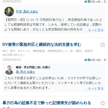
2026年8月5日
役にたった
1
竹本 真紀
弁護士
【質問①～④】について ①性的行為でなく，性交類似行為であったと
しても慰謝料請求は可能です。しかも，保有している証拠は，交際の
ような関係にあり，少なくとも性交類似行為の存在を確実に証明でき
るものです（裏を返せば，証拠で認められる範囲でしか認めていない
ことを窺わせるものです。）。ですから，慰謝料請求を進めることで
よいと思います。 ただ．慰謝料額については，婚姻破綻に至っていな
DV被害の緊急対応と継続的な法的支援を求む
いとして，この点を考慮されることになるかもしれません。 ②夫との
#DV・暴力
#モラハラ
#離婚協議
#慰謝料請求したい側
#暴行・傷害罪
今後のことを考えて書いてもらうか否かを検討するのがよいと思いま
#生活費を渡さない
す。今ある証拠以上のことを証明（証明力を強めることも含む）でき
2026年8月4日
役にたった
2
るのであれば，前向きに検討を進めるという考え方でもよいでしょ
離婚・男女問題に強い弁護士
う。慰謝料請求としては証拠として使えることが前提であり，その価
泉 亮介
弁護士
値と夫との関係との均衡のように思います。 ③行政書士に委任をして
いるのであれば，どのような内容の委任なのか不明ですが，その行政
こちらで弁護士を探すことは出来ないため，ココナラの中でお探しい
書士との協議になると思います。請求するか，訴訟にするか，その点
ただいてご連絡をお取りいただくか，インターネット等でお探しいた
の見極めや，相手方は性交類似行為は認めているのか，それさえも否
だく必要があるかと思われます。
定しているのかによって，考え方・進め方は変わってくると思いま
す。 ④性交類似行為を認めているにもかかわらず支払を拒否するので
あれば，本人（行政書士でも同じだと思います。）への対応ではあま
暴力行為の証拠不足で酔った記憶喪失が認められる
り変わらないように思います。減額で折り合えるなら本人様の交渉で