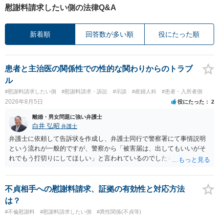
慰謝料請求したい側の法律Q&A
新着順
回答数が多い順
役にたった順
患者と主治医の関係性での性的な関わりからのトラブ
ル
#慰謝料請求したい側
#慰謝料請求・訴訟
#示談
#産婦人科
#患者・入所者側
2026年8月5日
役にたった
2
離婚・男女問題に強い弁護士
白井 弘昭
弁護士
弁護士に依頼して告訴状を作成し、弁護士同行で警察署にて事情説明
という流れが一般的ですが、警察から「被害届は、出してもいいがそ
れでもう打切りにしてほしい」と言われているのでしたら、あまり結
論は変わらないかもしれないですね。 所轄の警察を飛び越えて、直接
検察庁に訴えるのもありかもしれないですが、実際に捜査をするの
は、結局所轄だと思われますので、やはり結論は変わらないかもしれ
不貞相手への慰謝料請求、証拠の有効性と対応方法
ないです。 一度、最寄りの「刑事に強い」とうたっている弁護士に相
は？
談してみてはいかがでしょうか。 以上、ご参考まで。
#不倫慰謝料
#慰謝料請求したい側
#異性関係(不貞等)