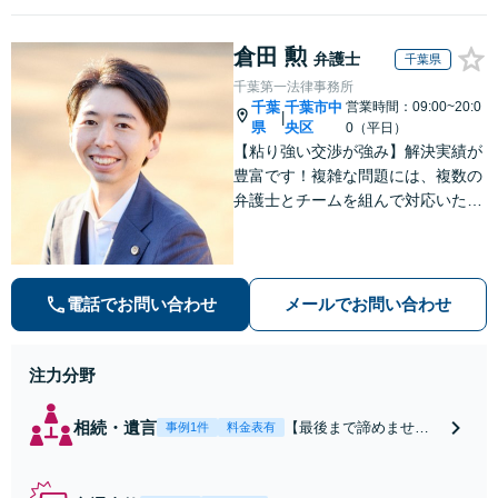
倉田 勲
弁護士
千葉県
千葉第一法律事務所
千葉
千葉市中
営業時間：09:00~20:0
|
県
央区
0（平日）
【粘り強い交渉が強み】解決実績が
豊富です！複雑な問題には、複数の
弁護士とチームを組んで対応いたし
ます。【安心・分かりやすい料金体
系】些細なお悩みにも、丁寧に寄り
添い、不安を軽減します。まずはお
気軽にご相談ください。
電話でお問い合わせ
メールでお問い合わせ
注力分野
相続・遺言
【最後まで諦めませ
事例1件
料金表有
ん】親族間の交渉、複
雑な手続き、全て対応
します！不利な条件で