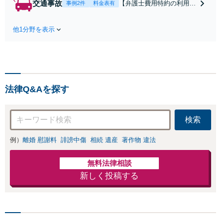
交通事故
【弁護士費用特約の利用＆
事例2件
料金表有
合意してしまう前にご
Zoom相談可】【死亡・骨
相談ください。【土
折・後遺障害・むち打ち
地・不動産】長期化し
他1分野を表示
等】交通事故でご家族がな
ている問題もできる限
くなってしまった方やお怪
り円滑な交渉へと導き
我された方はまずご相談く
ます。事業承継／相続
ださい。ご自身での対応で
放棄も対応可能。【JR
は損をしてしまうかもしれ
千葉駅近く】駐車場あ
ません。代わりに交渉・手
り
法律Q&Aを探す
続きをし、負担を軽減。
検索
例）
離婚 慰謝料
誹謗中傷
相続 遺産
著作物 違法
無料法律相談
新しく投稿する