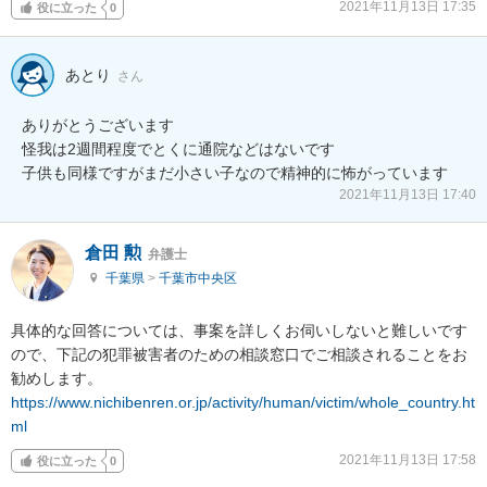
2021年11月13日 17:35
役に立った
0
あとり
さん
ありがとうございます

怪我は2週間程度でとくに通院などはないです

子供も同様ですがまだ小さい子なので精神的に怖がっています
2021年11月13日 17:40
倉田 勲
弁護士
千葉県
>
千葉市中央区
具体的な回答については、事案を詳しくお伺いしないと難しいです
ので、下記の犯罪被害者のための相談窓口でご相談されることをお
https://www.nichibenren.or.jp/activity/human/victim/whole_country.ht
ml
2021年11月13日 17:58
役に立った
0