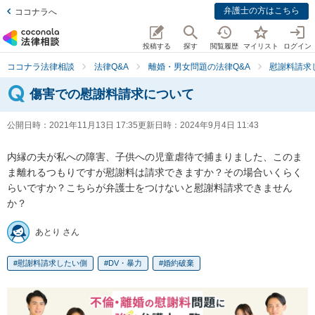
弁護士の方はこちら
ココナラへ
投稿する
探す
閲覧履歴
マイリスト
ログイン
ココナラ法律相談
法律Q&A
離婚・男女問題の法律Q&A
慰謝料請求
傷害での慰謝料請求について
公開日時：
2021年11月13日 17:35
更新日時：
2024年9月4日 11:43
内縁の夫が私への障害、子供への児童虐待で捕まりました、このま
ま離れるつもりですが慰謝料は請求できますか？その場合いくらく
らいですか？こちらが弁護士をつけないと慰謝料請求できません
か？
あとり さん
慰謝料請求したい側
DV・暴力
婚約破棄