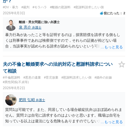
か？
もよいように思いますが，ゼロかどうかの観点であれば，訴訟に進む
#DV・暴力
#裁判
#モラハラ
#離婚の慰謝料
#慰謝料請求したい側
しかなくなるようにも思います。そうしますと，お近くの弁護士に相
2026年8月3日
役にたった
2
談して進めることを検討した方がよいようにも思います。
離婚・男女問題に強い弁護士
泉 亮介
弁護士
暴力行為があったこと等を証明するのは，損害賠償を請求する側もし
くは刑事事件であれば検察側ですので，それらの証拠が殆どない場
合，当該事実が認められる請求が認められないという可能性はあるで
しょう。
夫の不倫と離婚要求への法的対応と慰謝料請求につい
て相談
#不倫慰謝料
#悪意の遺棄
#育児放棄
#慰謝料請求したい側
#婚外の妊娠
#異性関係(不貞等)
2026年8月2日
肥田 弘昭
弁護士
質問1は可能です。また、同居している場合破綻抗弁はほぼ認められま
せん。質問２は自宅に請求するのはよいかと思います。職場は自宅を
知っている以上は違法になる危険もありますのでしない方が良いで
す。質問３は可能かと思います。質問４は悪意の遺棄などに該当する