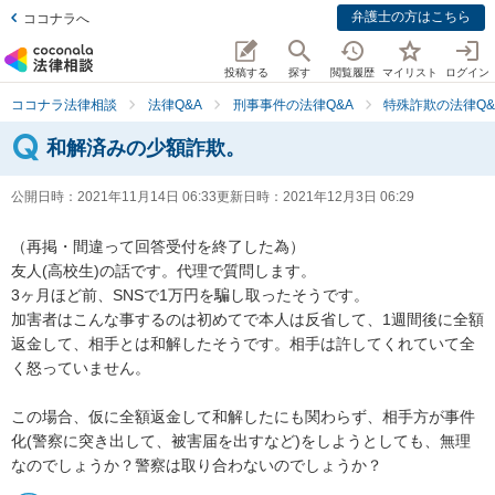
弁護士の方はこちら
ココナラへ
投稿する
探す
閲覧履歴
マイリスト
ログイン
ココナラ法律相談
法律Q&A
刑事事件の法律Q&A
特殊詐欺の法律Q&
和解済みの少額詐欺。
公開日時：
2021年11月14日 06:33
更新日時：
2021年12月3日 06:29
（再掲・間違って回答受付を終了した為）

友人(高校生)の話です。代理で質問します。

3ヶ月ほど前、SNSで1万円を騙し取ったそうです。

加害者はこんな事するのは初めてで本人は反省して、1週間後に全額
返金して、相手とは和解したそうです。相手は許してくれていて全
く怒っていません。

この場合、仮に全額返金して和解したにも関わらず、相手方が事件
化(警察に突き出して、被害届を出すなど)をしようとしても、無理
なのでしょうか？警察は取り合わないのでしょうか？