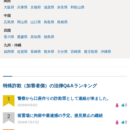
関西
大阪府
兵庫県
京都府
滋賀県
奈良県
和歌山県
中国
広島県
岡山県
山口県
鳥取県
島根県
四国
香川県
愛媛県
高知県
徳島県
九州・沖縄
福岡県
佐賀県
長崎県
熊本県
大分県
宮崎県
鹿児島県
沖縄県
特殊詐欺（加害者側）の法律Q&Aランキング
1
警察から口座作りの詐欺罪として連絡が来ました。
2
2026年8月6日
2
留置場に拘留中最逮捕の予定。接見禁止の継続
2
2026年7月27日