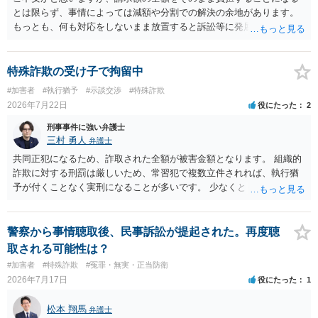
とは限らず、事情によっては減額や分割での解決の余地があります。
もっとも、何も対応をしないまま放置すると訴訟等に発展してしまう
可能性がありますので、お早めに弁護士にご相談されることをおすす
めします。
特殊詐欺の受け子で拘留中
#加害者
#執行猶予
#示談交渉
#特殊詐欺
2026年7月22日
役にたった
2
刑事事件に強い弁護士
三村 勇人
弁護士
共同正犯になるため、詐取された全額が被害金額となります。 組織的
詐欺に対する刑罰は厳しいため、常習犯で複数立件されれば、執行猶
予が付くことなく実刑になることが多いです。 少なくとも、執行猶予
を狙うのであれば、被害弁済を行うことがマストになるかと思いま
す。 弁護士を介して共犯者数人で被害弁済を行うこともあります。 保
釈申請については、共犯なので、全て公判請求されるまで難しいです
警察から事情聴取後、民事訴訟が提起された。再度聴
が、個別具体的な事情により異なります。 弁護方針により、結果が変
取される可能性は？
わるため、刑事事件に精通している弁護人を選任されることをお勧め
#加害者
#特殊詐欺
#冤罪・無実・正当防衛
いたします。
2026年7月17日
役にたった
1
松本 翔馬
弁護士