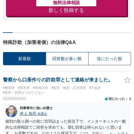
無料法律相談
新しく投稿する
特殊詐欺（加害者側）の法律Q&A
新着順
回答数が多い順
役にたった順
警察から口座作りの詐欺罪として連絡が来ました。
#被害者
#加害者
#特殊詐欺
#冤罪・無実・正当防衛
#不起訴
#前科・前歴をつけたくない
2026年8月6日
役にたった
2
刑事事件に強い弁護士
井上 祐司
弁護士
個別の取り調べの前に切羽詰まった状況下で、インターネットの一般
的な法律相談でご回答を求めても、望む回答は得られないと思いま
す。 お手数ですが、どのような状況下で、いつ、だれからどのような