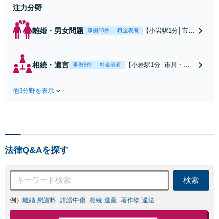
注力分野
離婚・男女問題
【小岩駅1分│市
事例10件
料金表有
川・船橋近く】高
額な慰謝料請求の
回避、裁判提起前
相続・遺言
【小岩駅1分│市川・船
事例9件
料金表有
の和解、子の認知
橋近く】【不動産業界
と養育費請求など
出身】不動産を含む複
実績多数【不動産
他3分野を表示
雑な相続の手続き、遺
業界出身】知見を
言書作成に強みあり！
活かし、持ち家の
【江戸川区内出張サー
財産分与に対応！
ビス実施中】来所が難
離婚に関するお悩
しい地域の皆さまも、
みは、お気軽にご
気兼ねなくお問い合わ
相談ください【メ
法律Q&Aを探す
せください【メディア
ディア出演】【早
出演】【早朝・夜間・
朝・夜間対応可】
休日対応可】
検索
例）
離婚 慰謝料
誹謗中傷
相続 遺産
著作物 違法