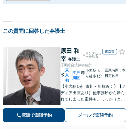
この質問に回答した弁護士
原田 和
東京都
インタビュ
ーを見る
幸
弁護士
原田綜合法律事務所
東
小岩駅
か
営業時間：本
江戸
京
|
日定休日
ら徒歩1分
川区
都
【小岩駅1分│市川・船橋近く】【メ
ディア出演あり】他事務所から断ら
れてしまった案件も、しっかりと面
談し、法的アドバイスをいたします
【解決実績約1000件】豊富な離婚調
電話で面談予約
メールで面談予約
停・裁判実績あり【不動産業界出
身】豊富な専門知識あり