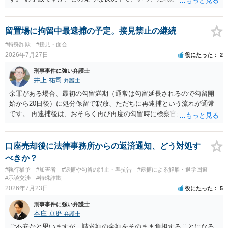
経緯で口座の提供を頼まれ開設したか、それによる詐欺等の収益がど
の程度だと聞いているのかということについて、お近くで詳細な法律
相談を受けられたうえで対処方法を探された方がよいと思われます。
留置場に拘留中最逮捕の予定。接見禁止の継続
一般論でいえば、任意取り調べの場合、ＩＣレコーダーを持参して取
#特殊詐欺
#接見・面会
り調べ内容を録音することは必須だと考えます。
2026年7月27日
役にたった
2
刑事事件に強い弁護士
井上 祐司
弁護士
余罪がある場合、最初の勾留満期（通常は勾留延長されるので勾留開
始から20日後）に処分保留で釈放、ただちに再逮捕という流れが通常
です。 再逮捕後は、おそらく再び再度の勾留時に検察官が接見禁止を
請求し、そのまま接見禁止決定となる流れです。
口座売却後に法律事務所からの返済通知、どう対処す
べきか？
#執行猶予
#加害者
#逮捕や勾留の阻止・準抗告
#逮捕による解雇・退学回避
#示談交渉
#特殊詐欺
2026年7月23日
役にたった
5
刑事事件に強い弁護士
本庄 卓磨
弁護士
ご不安かと思いますが、請求額の全額をそのまま負担することになる