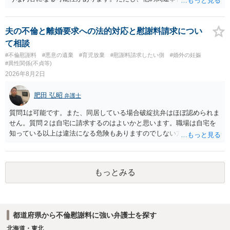
の見極めや，相手方は性交類似行為は認めているのか，それさえも否
から金銭を取得できる場合には個別に考える場合もあります。個別事
定しているのかによって，考え方・進め方は変わってくると思いま
情によって対応が違いますので、法テラスへお尋ねいただいた方が確
す。 ④性交類似行為を認めているにもかかわらず支払を拒否するので
実です。
夫の不倫と離婚要求への法的対応と慰謝料請求につい
あれば，本人（行政書士でも同じだと思います。）への対応ではあま
て相談
り変わらないように思います。減額で折り合えるなら本人様の交渉で
#不倫慰謝料
#悪意の遺棄
#育児放棄
#慰謝料請求したい側
#婚外の妊娠
もよいように思いますが，ゼロかどうかの観点であれば，訴訟に進む
#異性関係(不貞等)
しかなくなるようにも思います。そうしますと，お近くの弁護士に相
2026年8月2日
談して進めることを検討した方がよいようにも思います。
肥田 弘昭
弁護士
質問1は可能です。また、同居している場合破綻抗弁はほぼ認められま
せん。質問２は自宅に請求するのはよいかと思います。職場は自宅を
知っている以上は違法になる危険もありますのでしない方が良いで
す。質問３は可能かと思います。質問４は悪意の遺棄などに該当する
かと思います。有責配偶者ですので相手方からの離婚は拒否しても仮
に訴訟されても法的に成立しません。質問５は認知すると養育費支払
もっとみる
い、相続権が発生します。合意があれば法的に可能ですが法律で強制
することはできません。質問６は可能です。質問７は不貞行為の写真
データ（ハメ撮り）、第三者撮影の腕組み写真、夫の自白録音まであ
るのであれば十分かと思います。ご参考にしてください。
都道府県から不倫慰謝料に強い弁護士を探す
北海道・東北