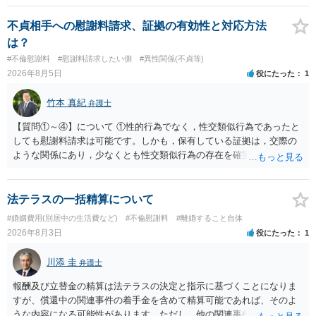
婚する、慰謝料をとるなど）ことができると思われます。 ただし、不
貞発覚後、長期間同居を続けると、不貞を許したとの評価につながる
不貞相手への慰謝料請求、証拠の有効性と対応方法
場合がありますので、ご注意ください。 以上、ご参考まで。
は？
#不倫慰謝料
#慰謝料請求したい側
#異性関係(不貞等)
2026年8月5日
役にたった
1
竹本 真紀
弁護士
【質問①～④】について ①性的行為でなく，性交類似行為であったと
しても慰謝料請求は可能です。しかも，保有している証拠は，交際の
ような関係にあり，少なくとも性交類似行為の存在を確実に証明でき
るものです（裏を返せば，証拠で認められる範囲でしか認めていない
ことを窺わせるものです。）。ですから，慰謝料請求を進めることで
よいと思います。 ただ．慰謝料額については，婚姻破綻に至っていな
法テラスの一括精算について
いとして，この点を考慮されることになるかもしれません。 ②夫との
#婚姻費用(別居中の生活費など)
#不倫慰謝料
#離婚すること自体
今後のことを考えて書いてもらうか否かを検討するのがよいと思いま
2026年8月3日
役にたった
1
す。今ある証拠以上のことを証明（証明力を強めることも含む）でき
るのであれば，前向きに検討を進めるという考え方でもよいでしょ
川添 圭
弁護士
う。慰謝料請求としては証拠として使えることが前提であり，その価
値と夫との関係との均衡のように思います。 ③行政書士に委任をして
報酬及び立替金の精算は法テラスの決定と指示に基づくことになりま
いるのであれば，どのような内容の委任なのか不明ですが，その行政
すが、償還中の関連事件の着手金を含めて精算可能であれば、そのよ
書士との協議になると思います。請求するか，訴訟にするか，その点
うな内容になる可能性があります。ただし、他の関連事件でも相手方