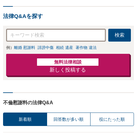
離婚に関するお悩
しい地域の皆さまも、
みは、お気軽にご
気兼ねなくお問い合わ
相談ください【メ
法律Q&Aを探す
せください【メディア
ディア出演】【早
出演】【早朝・夜間・
朝・夜間対応可】
休日対応可】
検索
例）
離婚 慰謝料
誹謗中傷
相続 遺産
著作物 違法
無料法律相談
新しく投稿する
不倫慰謝料の法律Q&A
新着順
回答数が多い順
役にたった順