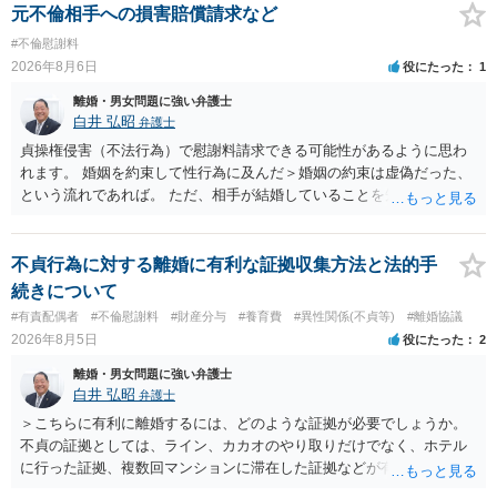
元不倫相手への損害賠償請求など
#不倫慰謝料
2026年8月6日
役にたった
1
離婚・男女問題に強い弁護士
白井 弘昭
弁護士
貞操権侵害（不法行為）で慰謝料請求できる可能性があるように思わ
れます。 婚姻を約束して性行為に及んだ＞婚姻の約束は虚偽だった、
という流れであれば。 ただ、相手が結婚していることを知って行為に
及んでいるのであれば、婚姻できないことについて相談者さんの帰責
性も認められそうですので、あまり慰謝料は高額にならないように思
われます。 一度、最寄りの弁護士に相談してみてください。
不貞行為に対する離婚に有利な証拠収集方法と法的手
続きについて
#有責配偶者
#不倫慰謝料
#財産分与
#養育費
#異性関係(不貞等)
#離婚協議
2026年8月5日
役にたった
2
離婚・男女問題に強い弁護士
白井 弘昭
弁護士
＞こちらに有利に離婚するには、どのような証拠が必要でしょうか。
不貞の証拠としては、ライン、カカオのやり取りだけでなく、ホテル
に行った証拠、複数回マンションに滞在した証拠などが有効です。 不
貞の証拠があれば、離婚をさらに有利に進める（離婚したい時期に離