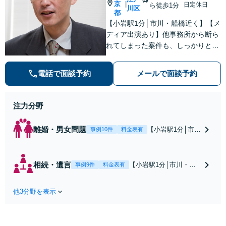
京
|
日定休日
ら徒歩1分
川区
都
【小岩駅1分│市川・船橋近く】【メ
ディア出演あり】他事務所から断ら
れてしまった案件も、しっかりと面
談し、法的アドバイスをいたします
【解決実績約1000件】豊富な離婚調
電話で面談予約
メールで面談予約
停・裁判実績あり【不動産業界出
身】豊富な専門知識あり
注力分野
離婚・男女問題
【小岩駅1分│市
事例10件
料金表有
川・船橋近く】高
額な慰謝料請求の
回避、裁判提起前
相続・遺言
【小岩駅1分│市川・船
事例9件
料金表有
の和解、子の認知
橋近く】【不動産業界
と養育費請求など
出身】不動産を含む複
実績多数【不動産
他3分野を表示
雑な相続の手続き、遺
業界出身】知見を
言書作成に強みあり！
活かし、持ち家の
【江戸川区内出張サー
財産分与に対応！
ビス実施中】来所が難