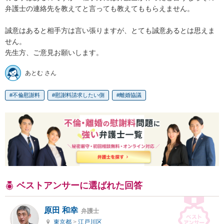
弁護士の連絡先を教えてと言っても教えてももらえません。

誠意はあると相手方は言い張りますが、とても誠意あるとは思えま
せん。

先生方、ご意見お願いします。
あとむ さん
不倫慰謝料
慰謝料請求したい側
離婚協議
ベストアンサーに選ばれた回答
原田 和幸
弁護士
東京都
>
江戸川区