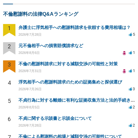
不倫慰謝料の法律Q&Aランキング
1
弁護士に浮気相手への慰謝料請求を依頼する費用相場は？
5
2026年7月28日
2
元不倫相手への損害賠償請求など
1
2026年8月6日
3
不倫の慰謝料請求に対する減額交渉の可能性と対策
1
2026年7月31日
4
浮気相手への慰謝料請求のための証拠集めと探偵選び
3
2026年7月26日
5
不貞行為に対する離婚に有利な証拠収集方法と法的手続きについて
2
2026年8月5日
6
不貞に関する示談書と示談金について
2
2026年7月28日
7
不倫による慰謝料の相場と減額交渉の可能性について