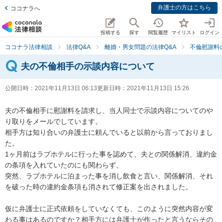
弁護士の方はこちら
ココナラへ
投稿する
探す
閲覧履歴
マイリスト
ログイン
ココナラ法律相談
法律Q&A
離婚・男女問題の法律Q&A
不倫慰謝料
夫の不倫相手の示談内容について
公開日時：
2021年11月13日 06:13
更新日時：
2021年11月13日 15:26
夫の不倫相手に慰謝料を請求し、当人同士で示談内容についてのや
り取りをメールでしています。

相手方は知り合いの弁護士に頼んでいると以前から言っておりまし
た。

1ヶ月前はラブホテルに行った事を認めて、夫との関係解消、違約金
の条項を入れていたのにも関わらず、

突然、ラブホテルに泊まった事を消し飲食と言い、関係解消、それ
を破った時の違約金条項も消されて修正案を出されました。

仮に弁護士に正式依頼をしていなくても、このように突然内容が変
わる事はあるのですか？相手方には弁護士が作ったと言うならその