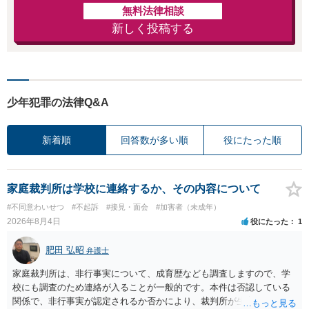
無料法律相談
新しく投稿する
少年犯罪の法律Q&A
新着順
回答数が多い順
役にたった順
家庭裁判所は学校に連絡するか、その内容について
#不同意わいせつ
#不起訴
#接見・面会
#加害者（未成年）
2026年8月4日
役にたった
1
肥田 弘昭
弁護士
家庭裁判所は、非行事実について、成育歴なども調査しますので、学
校にも調査のため連絡が入ることが一般的です。本件は否認している
関係で、非行事実が認定されるか否かにより、裁判所が生育歴なども