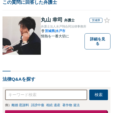
この質問に回答した弁護士
丸山 幸司
弁護士
茨城県
弁護士法人水戸翔合同法律事務所
茨城県
水戸市
|
情熱を一番大切に
詳細を見
る
法律Q&Aを探す
検索
例）
離婚 慰謝料
誹謗中傷
相続 遺産
著作物 違法