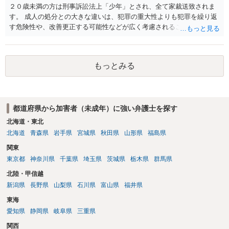
２０歳未満の方は刑事訴訟法上「少年」とされ、全て家裁送致されま
す。 成人の処分との大きな違いは、犯罪の重大性よりも犯罪を繰り返
す危険性や、改善更正する可能性などが広く考慮されることです。 そ
のため、生活環境が悪い方や反社会的な生活を送っていれば、ぐ犯少
年とされ、犯罪を犯していなくとも、不良交友等が原因で、保護観察
や少年院送致される可能性もあります。 本件生活状況が分かりません
もっとみる
ので、適切なアドバイスがしにくいのですが、通常初犯の自転車窃盗
で生活環境が整っていれば、審判不開始か不処分となる可能性はあり
ます。
都道府県から加害者（未成年）に強い弁護士を探す
北海道・東北
北海道
青森県
岩手県
宮城県
秋田県
山形県
福島県
関東
東京都
神奈川県
千葉県
埼玉県
茨城県
栃木県
群馬県
北陸・甲信越
新潟県
長野県
山梨県
石川県
富山県
福井県
東海
愛知県
静岡県
岐阜県
三重県
関西