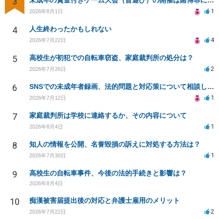
3
未成年の賞金付きゲーム大会（昔遊び）の開催は賭博罪になりますか？
1
2026年8月1日
4
人生終わったかもしれない
4
2026年7月22日
5
高校生が初犯での自転車窃盗、家庭裁判所の処分は？
2
2026年7月26日
6
SNSでの未成年者録画、法的問題と対応策について相談したい
1
2026年7月12日
7
家庭裁判所は学校に連絡するか、その内容について
1
2026年8月4日
8
知人の情報を公開、名誉毀損の訴えに対処する方法は？
1
2026年7月30日
9
高校生の自転車事件、今後の法的手続きと影響は？
2026年8月4日
10
痴漢被害届提出後の対応と弁護士雇用のメリット
2
2026年7月22日