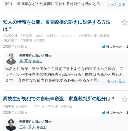
限り、賭博罪などの刑事罰に問われる可能性は低いと考えられます
が、会場の利用ルールなどの点には注意が必要です。 【質問1への回
答】 賭博罪は、参加者が互いに財物を賭けてその得喪を争う場合に成
立します。 質問者様がご自身のポケットマネーから懸賞として賞金を
知人の情報を公開、名誉毀損の訴えに対処する方法
出し、参加者からの参加費が全額会場レンタル費用に充てられて賞金
は？
原資と完全に分離されている場合、参加者が自らの財物を失うリスク
#示談交渉
#不起訴
#前科・前歴をつけたくない
#名誉毀損罪・侮辱罪
が存在しないため賭博罪には該当しないとする見解が一般的です。ま
#執行猶予
#加害者（未成年）
た、利益を得る目的もないため賭博場開帳図利罪も成立しないと考え
2026年7月30日
役にたった
1
られます。 【質問2への回答】 刑事上の問題は生じにくいものの、民
刑事事件に強い弁護士
事・行政上の観点から以下の点が考慮されます。景品表示法について
泉 亮介
弁護士
は事業者が顧客を誘引するためのものではないため対象外と考えられ
ますが、自治会館の利用規約（目的外利用や金銭徴収の可否など）へ
氏名と住所が、第三者からも特定できるような内容であった場合、プ
の抵触が問題となることがあります。 【質問3への回答】 主催者とし
ライバシー権侵害等の権利侵害が認められる可能性はあるかと思われ
ての注意点として、まず参加費がすべて会場代の実費に充てられてい
ます。 具体的な投稿内容を確認する必要があるかと思われますので、
る記録（領収書や収支の管理）を残し、賞金原資とは無関係であるこ
ご不安であれば親に相談の上で、個別に弁護士にご相談されると良い
とを明確にしておくことが大切です。また、自治会館の管理者に対
でしょう。
し、参加費の集金を含む利用目的を事前に正確に伝えて了解を得てお
高校生が初犯での自転車窃盗、家庭裁判所の処分は？
くのが賢明です。
#加害者（未成年）
#万引き・窃盗罪
#不起訴
2026年7月26日
役にたった
2
刑事事件に強い弁護士
三村 勇人
弁護士