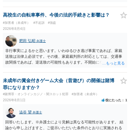
調査する可能性があります。非行事実が認められないのであればいわ
ば無罪であり、非行がないのですから、その先の調査はないかと思い
ます。ご参考にしてください。
高校生の自転車事件、今後の法的手続きと影響は？
#加害者（未成年）
#不起訴
#強盗
2026年8月4日
肥田 弘昭
弁護士
非行事実によるかと思います。いわゆるひき逃げ事案であれば、家裁
送致は法律上必須です。その後、家庭裁判所の対応としては、交通事
故関係であれば、逆送致の可能性もあります。不開始になるかどうか
は非行事実次第です。ご参考にしてください。
未成年の賞金付きゲーム大会（昔遊び）の開催は賭博
罪になりますか？
#賭博罪・オンラインカジノ・闇スロット犯罪
#加害者（未成年）
2026年8月1日
役にたった
1
澁谷 望
弁護士
回答いたします。※弁護士により見解は異なる可能性があります。 結
論から申し上げますと、ご提示いただいた条件のとおりに実施される