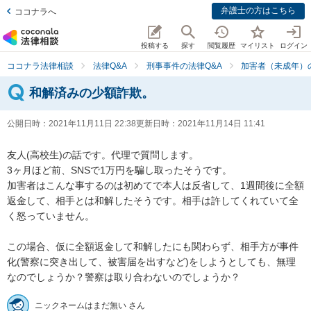
弁護士の方はこちら
ココナラへ
投稿する
探す
閲覧履歴
マイリスト
ログイン
ココナラ法律相談
法律Q&A
刑事事件の法律Q&A
加害者（未成年）
和解済みの少額詐欺。
公開日時：
2021年11月11日 22:38
更新日時：
2021年11月14日 11:41
友人(高校生)の話です。代理で質問します。

3ヶ月ほど前、SNSで1万円を騙し取ったそうです。

加害者はこんな事するのは初めてで本人は反省して、1週間後に全額
返金して、相手とは和解したそうです。相手は許してくれていて全
く怒っていません。

この場合、仮に全額返金して和解したにも関わらず、相手方が事件
化(警察に突き出して、被害届を出すなど)をしようとしても、無理
なのでしょうか？警察は取り合わないのでしょうか？
ニックネームはまだ無い さん