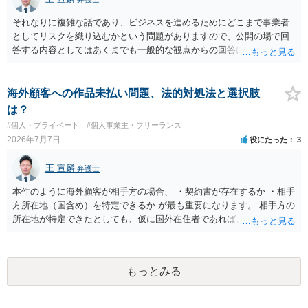
売する場合は、販売国の商標・意匠等を確認する必要があります。 他
の作家の例は、許諾を得ている、権利が消滅している、侵害に当たら
それなりに複雑な話であり、ビジネスを進めるためにどこまで事業者
ない、又は単に権利行使されていないなど、様々な可能性がありま
としてリスクを織り込むかという問題がありますので、公開の場で回
す。他人が販売していることだけでは、適法とは判断できません。
答する内容としてはあくまでも一般的な観点からの回答になります
が、 全体的な方向性でいえば、 ・提供するサービスの中心を「日本語
授業・言語コーチング」と明確に位置付け、サーフィンや農業体験、
工場見学等のアクティビティは、旅行商品ではなく授業に付随した無
海外顧客への作品未払い問題、法的対処法と選択肢
償の交流・学習機会として整理すること。 ・宿泊・交通・レンタカー
は？
等の契約主体および支払は常にクライアント本人と事業者の間で完結
#個人・プライベート
#個人事業主・フリーランス
させ、日本語講師は予約手続や支払の代理・媒介・取次・窓口を担わ
2026年7月7日
役にたった
3
ないこと。 ・利用規約・免責条項では、①講師は旅行業者ではなく運
送・宿泊等のサービス提供者とは独立した立場であること、②参加者
王 宣麟
弁護士
の移動・アクティビティ参加は自己の判断と責任によること、③講師
の故意・重大な過失を除く範囲で事故等についての責任を限定するこ
本件のように海外顧客が相手方の場合、 ・契約書が存在するか ・相手
とを明示すること。 この辺りは意識して書類等を作成された方がよろ
方所在地（国含め）を特定できるか が最も重要になります。 相手方の
しいかと思います。 公開の場で個別具体的な内容に従って回答するの
所在地が特定できたとしても、仮に国外在住者であれば、当該国の弁
にも限界がありますので、資料などを持参の上、弁護士の相談される
護士を起用してレターを送付するか、示談交渉を依頼するかを検討し
ことをお勧めします。
なければなりませんが、海外弁護士は一般的に、日本の弁護士よりも
タイムチャージが高く、費用倒れになる可能性も高いです。 公開の場
もっとみる
で詳細なご相談を聞くには限界がありますので、詳細は別途お問合せ
いただいた方がよいかと存じます。