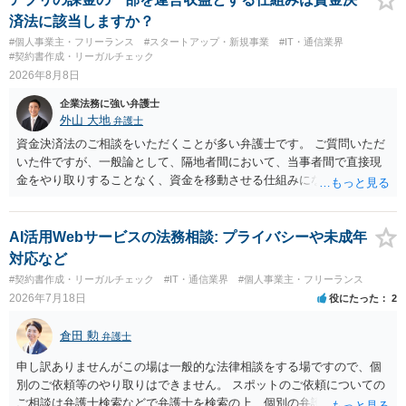
済法に該当しますか？
#個人事業主・フリーランス
#スタートアップ・新規事業
#IT・通信業界
#契約書作成・リーガルチェック
2026年8月8日
企業法務に強い弁護士
外山 大地
弁護士
資金決済法のご相談をいただくことが多い弁護士です。 ご質問いただ
いた件ですが、一般論として、隔地者間において、当事者間で直接現
金をやり取りすることなく、資金を移動させる仕組みになりますの
で、為替取引（資金移動業）に該当する可能性はあります。 もっと
も、為替取引に該当し得る場合であっても、いわゆる収納代行とし
て、資金移動業の規制の対象外となる余地があります。 この点につい
AI活用Webサービスの法務相談: プライバシーや未成年
ては、単に「利用者から資金を受け取り、寄付団体に送金する」とい
対応など
う資金の流れだけで判断することはできず、アプリの仕組みが利用者
#契約書作成・リーガルチェック
#IT・通信業界
#個人事業主・フリーランス
と寄付団体をつなぐプラットフォームとしてどのように位置付けられ
2026年7月18日
役にたった
2
るのか、利用者からの支払がどのような性質のものなのか、寄付の意
思決定や寄付のタイミングがどのように設定されているのかなど、具
倉田 勲
弁護士
体的なサービスの座組を踏まえて検討する必要があります。 そのた
め、現在検討されているアプリについて、資金移動業に該当する可能
申し訳ありませんがこの場は一般的な法律相談をする場ですので、個
性があるか、また、該当する場合にどのようなサービス設計にすれば
別のご依頼等のやり取りはできません。 スポットのご依頼についての
資金移動業に該当しない形（収納代行など）で運用できるかについて
ご相談は弁護士検索などで弁護士を検索の上、個別の弁護士にご連絡