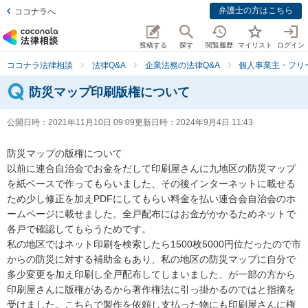
弁護士の方はこちら
ココナラへ
投稿する
探す
閲覧履歴
マイリスト
ログイン
ココナラ法律相談
法律Q&A
企業法務の法律Q&A
個人事業主・フリ
防災マップ印刷版権について
公開日時：
2021年11月10日 09:09
更新日時：
2024年9月4日 11:43
防災マップの版権について

以前に連合自治会でお金をだして印刷屋さんに九地区の防災マップ
を紙ベースで作ってもらいました、その後インターネットに載せる
ため少し修正を加えPDFにしてもらい料金を払い連合会自治会のホ
ームページに載せました。全戸配布にはお金がかかるためネットで
各戸で確認してもらうためです。

私の地区ではネット印刷を検索したら1500枚5000円位だったので市
からの防災に対する補助金もあり、私の地区の防災マップに自分で
多少変更を加え印刷し全戸配布してしまいました、が一部の方から
印刷屋さんに版権があるから著作権法に引っ掛かるのではと指摘を
受けました。こちらで製作を依頼し支払った物にも印刷屋さんに権