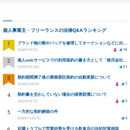
個人事業主・フリーランスの法律Q&Aランキング
1
ブランド物の靴やバッグを修理してオークションなどに出品したりすることは商標権の侵害にあたりますか？
16
2018年2月3日
2
個人webサービスでの利用規約の書き方として「株式会社○○（以下当社）」と違う表現はありますか？
21
2018年8月14日
3
契約期間満了後の業務委託契約の自動更新について
7
2024年10月5日
4
契約書を交わしていない場合の損害賠償について
5
2022年6月7日
5
一方的な契約解除の件
4
2018年11月17日
6
近隣トラブルで営業妨害を受ける飲食店の法的対策相談