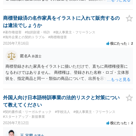
は、具体的なサービスの仕組みを確認した上で、個別に弁護士へご相
ください。
談いただくことをお勧めいたします。
商標登録済の名作家具をイラストに入れて販売するの
は違法でしょうか
#著作権侵害
#知的財産・特許
#個人事業主・フリーランス
#海外企業との契約トラブル
#商標権侵害
2026年7月16日
役にたった
2
匿名A
弁護士
商標登録された家具をイラストに描いただけで、直ちに商標権侵害に
なるわけではありません。 商標権は、登録された名称・ロゴ・立体形
状を、指定商品と同一・類似の商品について、出所を示す表示として
使用した場合に問題となります。したがって、家具を作品の題材とし
て描くにとどまる場合は、通常、商標権侵害にはなりにくいと考えら
れます。 ただし、家具名や特徴的な形状を商品名・広告に大きく表示
外国人向け日本語特訓事業の法的リスクと対策につい
し、公式商品やライセンス商品と誤認させる販売方法であれば、商標
て教えてください
権や不正競争防止法上の問題が生じ得ます。家具のデザインに著作権
#契約書作成・リーガルチェック
#学校法人
#個人事業主・フリーランス
が認められる場合は、著作権も別途問題となります。 無料のSNS投稿
#スタートアップ・新規事業
やプレゼントでも、著作権侵害は成立し得ます。商標権については、
2026年7月12日
役にたった
2
有料か無料かよりも、商標として使用しているかが重要です。 また、
日本の商標権は原則として日本国内にのみ効力を持ちます。外国で販
王 宣麟
弁護士