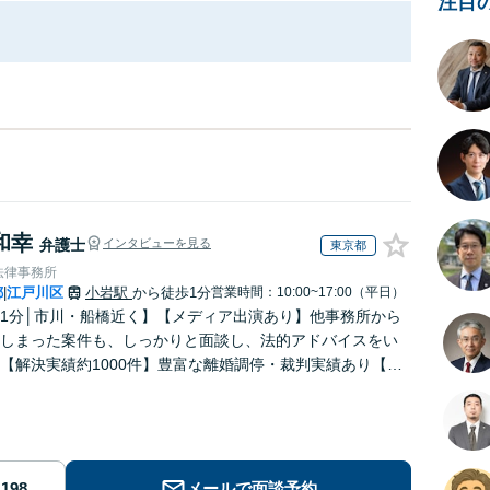
注目
和幸
弁護士
インタビューを見る
東京都
法律事務所
都
江戸川区
小岩駅
から徒歩1分
営業時間：10:00~17:00（平日）
|
1分│市川・船橋近く】【メディア出演あり】他事務所から
しまった案件も、しっかりと面談し、法的アドバイスをい
【解決実績約1000件】豊富な離婚調停・裁判実績あり【不
出身】豊富な専門知識あり
メールで面談予約