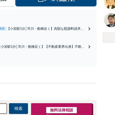
【小岩駅1分│市川・船橋近く】高額な慰謝料請求の
表有
回避、裁判提起前の和解、子の認知と養育費請求な
ど実績多数【不動産業界出身】知見を活かし、持ち
家の財産分与に対応！離婚に関するお悩みは、お気
【小岩駅1分│市川・船橋近く】【不動産業界出身】不動産
軽にご相談ください【メディア出演】【早朝・夜間
を含む複雑な相続の手続き、遺言書作成に強みあり！【江
対応可】
戸川区内出張サービス実施中】来所が難しい地域の皆さま
も、気兼ねなくお問い合わせください【メディア出演】
【早朝・夜間・休日対応可】
検索
無料法律相談