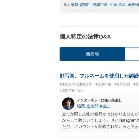
例）
離婚 慰謝料
誹謗中傷
相続 遺産
著作物
個人特定の法律Q&A
新着順
顔写真、フルネームを使用した誹謗
#発信者情報開示請求
#誹謗中傷
#名誉毀損
#
2026年8月5日
インターネットに強い弁護士
稲葉 進太郎
弁護士
全てが同じ人物の犯行かは分かりませんが
からして難しいでしょう。 XとInstag
ただ、アカウントが削除されていると開示
削除されている場合、今から進めても失敗
相手に全ての弁護士費用を負担させること