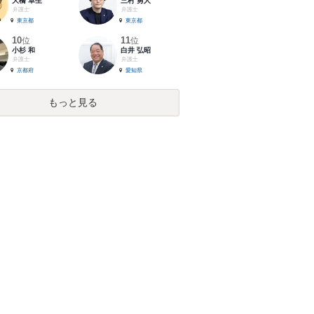
大橋 卓生
三村 勇人
弁護士
弁護士
東京都
東京都
10
11
位
位
小杉 和
白井 弘昭
弁護士
弁護士
京都府
愛知県
もっと見る