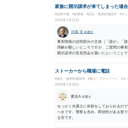
せることができるでしょう。訴訟で判決と
家族に開示請求が来てしまった場合
ない場合があり何ともいえないところでし
#誹謗中傷
#加害者
#訴訟・損害賠償請求
#ネ
2026年7月31日
川添 圭
弁護士
事実関係の説明部分の主体（「誰が」「誰
理解が難しいところですが、ご質問の事実
開示請求の意見照会が届いたということで
れ、開示請求者（の代理人弁護士）が、夫
可能性があるように思われます。この場合
者があなたであるという内容とともに、あ
ストーカーから職場に電話
た「相手方の法律事務所」というのがプロ
#訴訟・損害賠償請求
#個人・プライベート
#ネ
理人の事務所なのかが不明ですが、もし前
2026年7月28日
者であるなら、夫を被告として提訴に至る
状況（別居中なのか、夫婦関係は良好なの
匿名A
弁護士
があり、実際にどのような対応がベターな
事実関係を整理した上で弁護士へ直接相談
せっかく弁護士に依頼をしておられるので
べきです。警察も含め、即効性がある形で
る筈です。