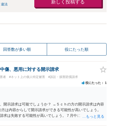
新しく投稿する
 違法
回答数が多い順
役にたった順
中傷、悪用に対する開示請求
被害者
#ネット上の個人特定被害
#訴訟・損害賠償請求
役にたった
1
、開示請求は可能でしょうか？ →５ｃｈの方の開示請求は内容
ramの方は内容からして開示請求ができる可能性が高いでしょう。
請求は失敗する可能性が高いでしょう。７月中にアカウントが
する可能性が高いように思われます。 相手を特定できた場合、
は可能でしょうか？ →訴訟外の交渉で相手方が認めれば負担さ