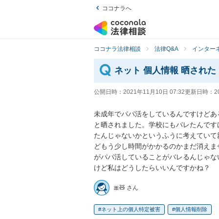
ココナラへ
ココナラ法律相談
法律Q&A
インター
ネット 個人情報 晒された
公開日時：
2021年11月10日 07:32
更新日時：
2
未成年でパパ活をしているんですけどある
と晒されました。学校にもバレたんです
たんじゃないかというふうに考えていて
どもう少し時間がかかるのかまだ消えま
がパパ活していることがバレるんじゃな
けど私はどうしたらいいんですかね？
🎀🧸 さん
ネット上の個人特定被害
個人情報削除