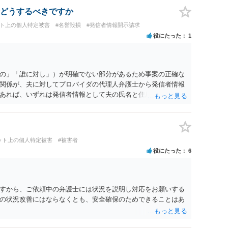
なった場合は、実際の弁護士費用が認められる場合と認められ
どうするべきですか
ょう。
ット上の個人特定被害
#名誉毀損
#発信者情報開示請求
役にたった
1
の」「誰に対し」）が明確でない部分があるため事案の正確な
関係が、夫に対してプロバイダの代理人弁護士から発信者情報
あれば、いずれは発信者情報として夫の氏名と住所が開示さ
に対して内容証明郵便を送ったり訴訟の提起がなされたりする
は、開示請求者（とある女性？）の代理人弁護士へ、実は投稿
なたから連絡することもあり得ます。 夫がクレーム電話を入れ
バイダの代理人の事務所であるのか、それとも開示請求者の代
ット上の個人特定被害
#被害者
者であれば、書類の再送要請にはあまり意味はなく、一方、後
役にたった
6
可能性も考える必要が出てきます。 あなたと夫との夫婦関係の
か、あなたが夫へ嘘をついたのか等）がよくわからないところ
のかを正確に検討するためには、公開の相談ではなく、詳しい
するべきでしょう。
すから、ご依頼中の弁護士には状況を説明し対応をお願いする
の状況改善にはならなくとも、安全確保のためできることはあ