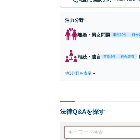
注力分野
離婚・男女問題
事例10件
料金
相続・遺言
事例9件
料金表有
他3分野を表示
法律Q&Aを探す