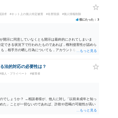
償請求
#ネット上の個人特定被害
#名誉毀損
#個人情報削除
役にたった
3
が開示に同意していなくとも開示は最終的にされてしまいま
特定できる状況下で行われたものであれば，権利侵害性が認めら
とも，相手方の晒し行為についても，アカウントを特定したうえ
れば，かかる行為に権利侵害性が認められる可能性はあるでし
る法的対応の必要性は？
#個人・プライベート
#被害者
のでしょうか？ →相談者様が、他人に対し「以前未成年と知っ
めた」ことが一切ないのであれば、詐欺や恐喝の可能性が高い