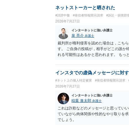
ネットストーカーと晒された
#誹謗中傷
#発信者情報開示請求
#訴訟・損害賠
2026年7月27日
インターネットに強い弁護士
泉 亮介
弁護士
裁判所が権利侵害を認めた場合は，こちら
す。 ご自身の投稿が，相手がどこの誰か
れる可能性はあるかと思われます。 もっ
で，ネットストーカーとして晒したのであ
ょう。
インスタでの虚偽メッセージに対す
#ネット上の個人特定被害
#発信者情報開示請求
2026年7月27日
インターネットに強い弁護士
稲葉 進太郎
弁護士
これは詐欺などのメッセージと思っていい
ていながら肉体関係や性的なやり取りを求
でしょう。