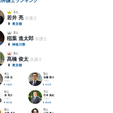
の弁護士ランキング
1
位
若井 亮
弁護士
東京都
2
位
稲葉 進太郎
弁護士
神奈川県
3
位
髙橋 俊太
弁護士
東京都
4
5
位
位
川添 圭
加藤 善大
弁護士
弁護士
大阪府
埼玉県
6
7
位
位
泉 亮介
竹本 真紀
弁護士
弁護士
東京都
愛知県
8
9
位
位