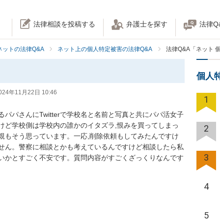
法律相談を投稿する
弁護士を探す
法律Q
ネットの法律Q&A
ネット上の個人特定被害の法律Q&A
法律Q&A「ネット 
個人
024年11月22日 10:46
1
パパさんにTwitterで学校名と名前と写真と共にパパ活女子
けど学校側は学校内の誰かのイタズラ,恨みを買ってしまっ
2
親もそう思っています。一応,削除依頼もしてみたんですけ
せん。警察に相談とかも考えているんですけど相談したら私
3
いかとすごく不安です。質問内容がすごくざっくりなんです
4
5