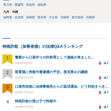
香川県
愛媛県
高知県
徳島県
九州・沖縄
福岡県
佐賀県
長崎県
熊本県
大分県
宮崎県
鹿児島県
沖縄県
特殊詐欺（加害者側）の法律Q&Aランキング
1
警察から口座作りの詐欺罪として連絡が来ました。
2
2026年8月6日
2
留置場に拘留中最逮捕の予定。接見禁止の継続
2
2026年7月27日
3
口座売却後に法律事務所からの返済通知、どう対処すべきか？
5
2026年7月23日
4
特殊詐欺の受け子で拘留中
2
2026年7月22日