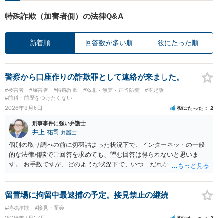
特殊詐欺（加害者側）の法律Q&A
新着順
回答数が多い順
役にたった順
警察から口座作りの詐欺罪として連絡が来ました。
#被害者
#加害者
#特殊詐欺
#冤罪・無実・正当防衛
#不起訴
#前科・前歴をつけたくない
2026年8月6日
役にたった
2
刑事事件に強い弁護士
井上 祐司
弁護士
個別の取り調べの前に切羽詰まった状況下で、インターネットの一般
的な法律相談でご回答を求めても、望む回答は得られないと思いま
す。 お手数ですが、どのような状況下で、いつ、だれからどのような
経緯で口座の提供を頼まれ開設したか、それによる詐欺等の収益がど
の程度だと聞いているのかということについて、お近くで詳細な法律
相談を受けられたうえで対処方法を探された方がよいと思われます。
留置場に拘留中最逮捕の予定。接見禁止の継続
一般論でいえば、任意取り調べの場合、ＩＣレコーダーを持参して取
#特殊詐欺
#接見・面会
り調べ内容を録音することは必須だと考えます。
2026年7月27日
役にたった
2