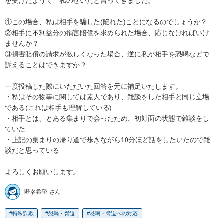
を受けたようで、私のせいだと言ってきました。

①この場合、私は相手を騙した(陥れた)ことになるのでしょうか？

②相手に不利益分の損害賠償を求められた場合、応じなければいけ
ませんか？

③損害賠償の請求が激しくなった場合、逆に私が相手を恐喝などで
訴えることはできますか？

一度投稿した際にいただいた回答を元に補足いたします。

・私はその物事に関しては素人であり、雑談をした相手と同じ立場
である(これは相手も理解している)

・相手とは、とある集まりで会ったため、初対面の状態で雑談をし
ていた

・上記の集まりの帰り道で歩きながら10分ほど話をしたいたので雑
談だと思っている

よろしくお願いします。
匿名希望 さん
特殊詐欺
恐喝・脅迫
恐喝・脅迫への対応