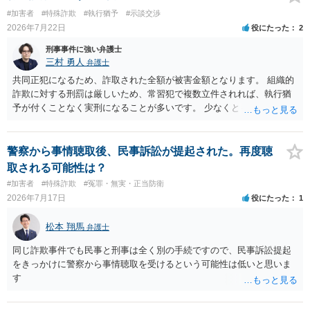
#加害者
#特殊詐欺
#執行猶予
#示談交渉
2026年7月22日
役にたった
2
刑事事件に強い弁護士
三村 勇人
弁護士
共同正犯になるため、詐取された全額が被害金額となります。 組織的
詐欺に対する刑罰は厳しいため、常習犯で複数立件されれば、執行猶
予が付くことなく実刑になることが多いです。 少なくとも、執行猶予
を狙うのであれば、被害弁済を行うことがマストになるかと思いま
す。 弁護士を介して共犯者数人で被害弁済を行うこともあります。 保
釈申請については、共犯なので、全て公判請求されるまで難しいです
警察から事情聴取後、民事訴訟が提起された。再度聴
が、個別具体的な事情により異なります。 弁護方針により、結果が変
取される可能性は？
わるため、刑事事件に精通している弁護人を選任されることをお勧め
#加害者
#特殊詐欺
#冤罪・無実・正当防衛
いたします。
2026年7月17日
役にたった
1
松本 翔馬
弁護士
同じ詐欺事件でも民事と刑事は全く別の手続ですので、民事訴訟提起
をきっかけに警察から事情聴取を受けるという可能性は低いと思いま
す