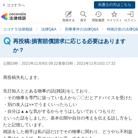
弁護士の方はこちら
ココナラへ
投稿する
探す
閲覧履歴
マイリスト
ログイン
ココナラ法律相談
法律Q&A
刑事事件の法律Q&A
特殊詐欺の法律Q&
再投稿:損害賠償請求に応じる必要はあります
か？
公開日時：
2021年11月9日 09:22
更新日時：
2021年11月10日 17:32
再投稿失礼します。

先日知人ととある物事の話(雑談)をしており、

・その物事を専門に扱っている人から〇〇だとアドバイスを受けた

・別の友人は××でうまくいったらしい

・自分は▲▲な気がするからそうはしないでおくつもりだ

といった話をしました。基本伝聞や自分の考えを伝える話し方をし
たと記憶しています。

雑談をした相手は私の話だけでその物事に関わり、どうやら不利益