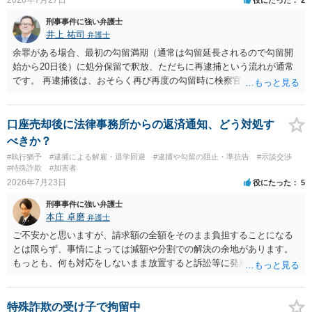
刑事事件に強い弁護士
井上 祐司
弁護士
余罪がある場合、最初の勾留満期（通常は勾留延長されるので勾留開
始から20日後）に処分保留で釈放、ただちに再逮捕という流れが通常
です。 再逮捕後は、おそらく再び再度の勾留時に検察官が接見禁止を
請求し、そのまま接見禁止決定となる流れです。
口座売却後に法律事務所からの返済通知、どう対処す
べきか？
#執行猶予
#逮捕による解雇・退学回避
#逮捕や勾留の阻止・準抗告
#示談交渉
#特殊詐欺
#加害者
2026年7月23日
役にたった
5
刑事事件に強い弁護士
本庄 卓磨
弁護士
ご不安かと思いますが、請求額の全額をそのまま負担することになる
とは限らず、事情によっては減額や分割での解決の余地があります。
もっとも、何も対応をしないまま放置すると訴訟等に発展してしまう
可能性がありますので、お早めに弁護士にご相談されることをおすす
めします。
特殊詐欺の受け子で拘留中