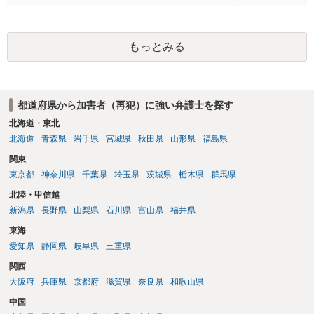
ても警察が動ける犯罪です。 ただ、実際には被害者本人からの届出が
なければ警察は捜査には消極的な傾向があります。 友人Aには、ご心
配であれば最寄りの弁護士に相談することをお勧めください。
もっとみる
都道府県から加害者（再犯）に強い弁護士を探す
北海道・東北
北海道
青森県
岩手県
宮城県
秋田県
山形県
福島県
関東
東京都
神奈川県
千葉県
埼玉県
茨城県
栃木県
群馬県
北陸・甲信越
新潟県
長野県
山梨県
石川県
富山県
福井県
東海
愛知県
静岡県
岐阜県
三重県
関西
大阪府
兵庫県
京都府
滋賀県
奈良県
和歌山県
中国