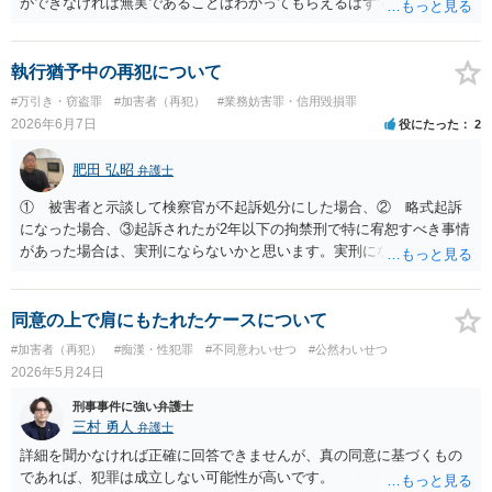
ができなければ無実であることはわかってもらえるはずです。
執行猶予中の再犯について
#万引き・窃盗罪
#加害者（再犯）
#業務妨害罪・信用毀損罪
2026年6月7日
役にたった
2
肥田 弘昭
弁護士
① 被害者と示談して検察官が不起訴処分にした場合、② 略式起訴
になった場合、③起訴されたが2年以下の拘禁刑で特に宥恕すべき事情
があった場合は、実刑にならないかと思います。実刑になった場合
は、ケースバイケースですが、1年8カ月＋今回の罪になるかと思いま
す。威力業務妨害罪だけであれば、2年以上には私の弁護経験ではなら
ないかと思いますので、3年8カ月の刑期程度かと思います。ご参考に
同意の上で肩にもたれたケースについて
してください。
#加害者（再犯）
#痴漢・性犯罪
#不同意わいせつ
#公然わいせつ
2026年5月24日
刑事事件に強い弁護士
三村 勇人
弁護士
詳細を聞かなければ正確に回答できませんが、真の同意に基づくもの
であれば、犯罪は成立しない可能性が高いです。