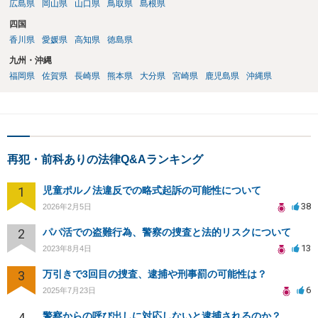
広島県
岡山県
山口県
鳥取県
島根県
四国
香川県
愛媛県
高知県
徳島県
九州・沖縄
福岡県
佐賀県
長崎県
熊本県
大分県
宮崎県
鹿児島県
沖縄県
再犯・前科ありの法律Q&Aランキング
1
児童ポルノ法違反での略式起訴の可能性について
38
2026年2月5日
2
パパ活での盗難行為、警察の捜査と法的リスクについて
13
2023年8月4日
3
万引きで3回目の捜査、逮捕や刑事罰の可能性は？
6
2025年7月23日
4
警察からの呼び出しに対応しないと逮捕されるのか？