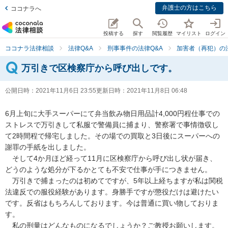
弁護士の方はこちら
ココナラへ
投稿する
探す
閲覧履歴
マイリスト
ログイン
ココナラ法律相談
法律Q&A
刑事事件の法律Q&A
加害者（再犯）の法
万引きで区検察庁から呼び出しです。
公開日時：
2021年11月6日 23:55
更新日時：
2021年11月8日 06:48
6月上旬に大手スーパーにて弁当飲み物日用品計4,000円程仕事での
ストレスで万引きして私服で警備員に捕まり、警察署で事情徴収し
て2時間程で帰宅しました。その場での買取と3日後にスーパーへの
謝罪の手紙を出しました。

　そして4か月ほど経って11月に区検察庁から呼び出し状が届き、
どうのような処分が下るかとても不安で仕事が手につきません。

　万引きで捕まったのは初めてですが、5年以上経ちますが私は関税
法違反での服役経験があります。身勝手ですが懲役だけは避けたい
です。反省はもちろんしております。今は普通に買い物しておりま
す。

　私の刑量はどんなものになるでしょうか？ご教授お願いします。