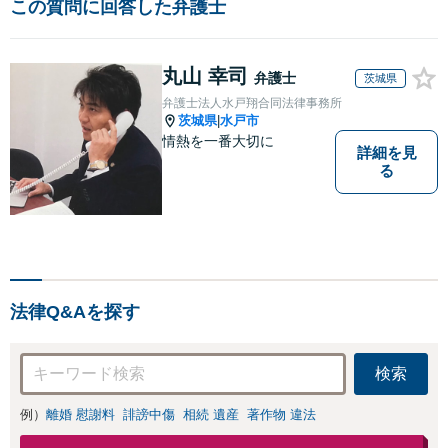
この質問に回答した弁護士
丸山 幸司
弁護士
茨城県
弁護士法人水戸翔合同法律事務所
茨城県
水戸市
|
情熱を一番大切に
詳細を見
る
法律Q&Aを探す
検索
例）
離婚 慰謝料
誹謗中傷
相続 遺産
著作物 違法