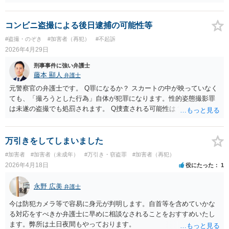
コンビニ盗撮による後日逮捕の可能性等
#盗撮・のぞき
#加害者（再犯）
#不起訴
2026年4月29日
刑事事件に強い弁護士
藤本 顯人
弁護士
元警察官の弁護士です。 Q罪になるか？ スカートの中が映っていなく
ても、「撮ろうとした行為」自体が犯罪になります。性的姿態撮影罪
は未遂の盗撮でも処罰されます。 Q捜査される可能性は？ 女性Bも気
づいておらず、周りにもバレていないとのことなので、可能性は低い
ものの、もし、コンビニがカメラ映像を確認して警察に届け出た場
合、捜査が始まる可能性は十分あります。 マスクをしていても、身
万引きをしてしまいました
長・体型・服装・歩き方などから身元が特定されることがあります。
#加害者
#加害者（未成年）
#万引き・窃盗罪
#加害者（再犯）
また、ポイントカードやクレジットカード、駅でのICカード利用など
2026年4月18日
役にたった
1
から個人情報が分かることもあります。 Qスマホを捨てたことは有
利？ 証拠が減るのは事実ですが、防犯カメラの映像が確認されれば、
永野 広美
弁護士
盗撮の実行行為が立証できる可能性も高いです。 証拠が少ない＝捜査
されないとは言い切れません。 また、証拠を意図的に隠滅したと判断
今は防犯カメラ等で容易に身元が判明します。自首等を含めていかな
されれば、むしろ不利になる可能性もあります。 Q被害者の届け出が
る対応をすべきか弁護士に早めに相談なされることをおすすめいたし
なくても捜査される？ 一応、性的姿態撮影罪は被害者の届け出がなく
ます。弊所は土日夜間もやっております。