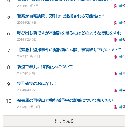
9
2024年10月8日
5
警察が自宅訪問、万引きで逮捕される可能性は？
4
2026年2月6日
6
呼び出し前ですが不起訴を得るにはどのような行動をすればよいか。反省文と再犯防止のルールを決めた上申書
8
2026年2月3日
7
【緊急】盗撮事件の起訴前の示談、被害取り下げについて
5
2022年10月25日
8
窃盗で裁判。情状証人について
3
2022年1月8日
9
実刑確実のおはなし！
4
2024年4月22日
10
被害届の再提出と執行猶予中の影響について知りたい
3
2025年12月21日
もっと見る