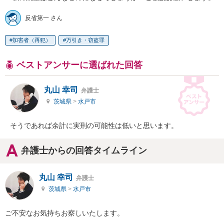
反省第一 さん
加害者（再犯）
万引き・窃盗罪
ベストアンサーに選ばれた回答
丸山 幸司
弁護士
茨城県
>
水戸市
そうであれば余計に実刑の可能性は低いと思います。
弁護士からの回答タイムライン
丸山 幸司
弁護士
茨城県
>
水戸市
ご不安なお気持ちお察しいたします。
