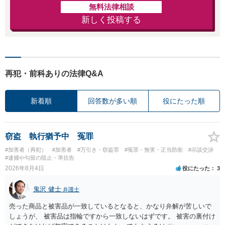
無料法律相談
新しく投稿する
再犯・前科ありの法律Q&A
新着順
回答数が多い順
役にたった順
窃盗 執行猶予中 冤罪
#加害者（再犯）
#加害者
#万引き・窃盗罪
#冤罪・無実・正当防衛
#示談交渉
#逮捕や勾留の阻止・準抗告
2026年8月4日
役にたった
3
鬼沢 健士
弁護士
売った商品と被害品が一致しているとなると、かなり弁解が苦しいで
しょうが、 被害品は指輪ですから一致しないはずです。 被害の裏付け