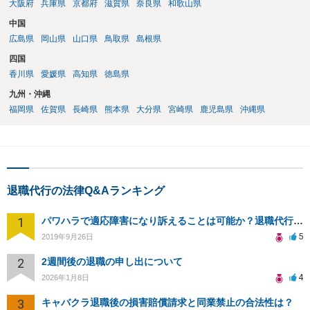
大阪府
兵庫県
京都府
滋賀県
奈良県
和歌山県
中国
広島県
岡山県
山口県
鳥取県
島根県
四国
香川県
愛媛県
高知県
徳島県
九州・沖縄
福岡県
佐賀県
長崎県
熊本県
大分県
宮崎県
鹿児島県
沖縄県
退職代行の法律Q&Aランキング
1
パワハラで適応障害になり訴えることは可能か？退職代行も引き受けてくれるか？
5
2019年9月26日
2
2週間後の退職の申し出について
4
2026年1月8日
3
キャバクラ退職後の損害賠償請求と同業禁止の合法性は？