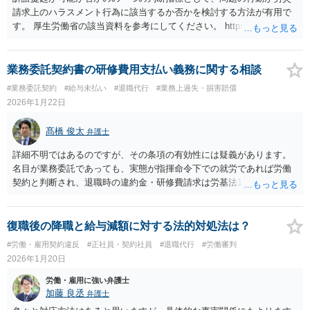
請求上のハラスメント行為に該当するか否かを検討する方法が有用で
す。 厚生労働省の該当資料を参考にしてください。 https://www.mhlw.
go.jp/bunya/roudoukijun/rousaihoken04/dl/120427_4.pdf https://www.m
hlw.go.jp/content/000637497.pdf 労働基準監督署に相談に行かれるのも
良いでしょう。
業務委託契約書の研修費用支払い義務に関する相談
#業務委託契約
#給与未払い
#退職代行
#業務上過失・損害賠償
2026年1月22日
髙橋 俊太
弁護士
詳細不明ではあるのですが、その条項の有効性には疑義があります。
名目が業務委託であっても、実態が指揮命令下での就労であれば労働
契約と判断され、退職時の違約金・研修費請求は労基法16条違反とな
り得ます。また、業務委託であっても、一律30万円という高額な研修
費を退店時に当然に請求することを定める条項は相当性を欠き公序良
俗違反と評価される余地もあるように思われます。
復職後の降職と給与減額に対する法的対処法は？
#労働・雇用契約違反
#正社員・契約社員
#退職代行
#労働審判
2026年1月20日
労働・雇用に強い弁護士
加藤 良丞
弁護士