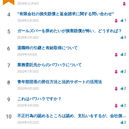
2024年11月4日
4
"有限会社の損失賠償と返金請求に関する問い合わせ"
1
2024年2月26日
5
ガールズバーを辞めたいが損害賠償が怖い、どうすれば？
3
2025年2月18日
6
退職時の引継と有給取得について
2
2024年4月6日
7
業務委託先からのパワハラについて
2
2022年7月16日
8
青年部団長の辞任方法と法的サポートの活用法
2
2022年5月10日
9
これはパワハラですか？
2
2022年4月19日
10
不正行為の認めるところは認め、支払いをするが、会社側の妬みによる捏造に対して対応を相談したい。
2
2024年4月22日