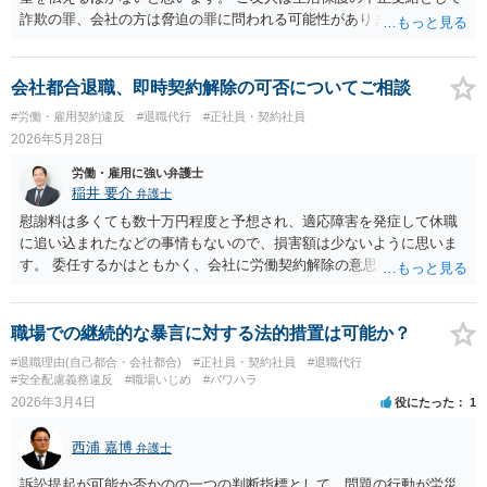
詐欺の罪、会社の方は脅迫の罪に問われる可能性がありますが、感覚
としては後者は不問にされる場合が多いと思います。 逮捕されるかど
うかはケースバイケースです。
会社都合退職、即時契約解除の可否についてご相談
#労働・雇用契約違反
#退職代行
#正社員・契約社員
2026年5月28日
労働・雇用に強い弁護士
稲井 要介
弁護士
慰謝料は多くても数十万円程度と予想され、適応障害を発症して休職
に追い込まれたなどの事情もないので、損害額は少ないように思いま
す。 委任するかはともかく、会社に労働契約解除の意思表示をして
も、なかなか退職させてくれない場合は、弁護士や労基署に相談して
も良いと考えます。
職場での継続的な暴言に対する法的措置は可能か？
#退職理由(自己都合・会社都合)
#正社員・契約社員
#退職代行
#安全配慮義務違反
#職場いじめ
#パワハラ
2026年3月4日
役にたった
1
西浦 嘉博
弁護士
訴訟提起が可能か否かのの一つの判断指標として、問題の行動が労災