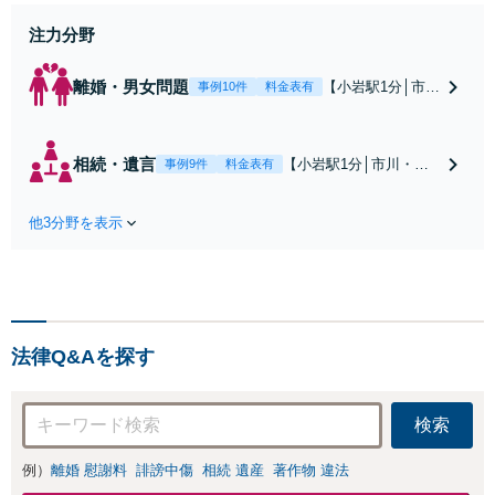
身】豊富な専門知識あり
注力分野
離婚・男女問題
【小岩駅1分│市
事例10件
料金表有
川・船橋近く】高
額な慰謝料請求の
回避、裁判提起前
相続・遺言
【小岩駅1分│市川・船
事例9件
料金表有
の和解、子の認知
橋近く】【不動産業界
と養育費請求など
出身】不動産を含む複
実績多数【不動産
他3分野を表示
雑な相続の手続き、遺
業界出身】知見を
言書作成に強みあり！
活かし、持ち家の
【江戸川区内出張サー
財産分与に対応！
ビス実施中】来所が難
離婚に関するお悩
しい地域の皆さまも、
みは、お気軽にご
気兼ねなくお問い合わ
相談ください【メ
法律Q&Aを探す
せください【メディア
ディア出演】【早
出演】【早朝・夜間・
朝・夜間対応可】
休日対応可】
検索
例）
離婚 慰謝料
誹謗中傷
相続 遺産
著作物 違法