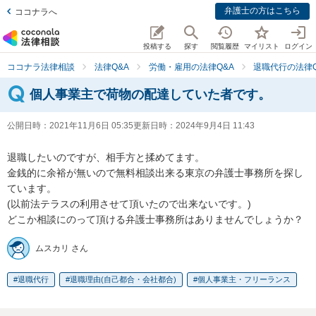
弁護士の方はこちら
ココナラへ
投稿する
探す
閲覧履歴
マイリスト
ログイン
ココナラ法律相談
法律Q&A
労働・雇用の法律Q&A
退職代行の法律Q
個人事業主で荷物の配達していた者です。
公開日時：
2021年11月6日 05:35
更新日時：
2024年9月4日 11:43
退職したいのですが、相手方と揉めてます。

金銭的に余裕が無いので無料相談出来る東京の弁護士事務所を探し
ています。

(以前法テラスの利用させて頂いたので出来ないです。)

どこか相談にのって頂ける弁護士事務所はありませんでしょうか？
ムスカリ さん
退職代行
退職理由(自己都合・会社都合)
個人事業主・フリーランス