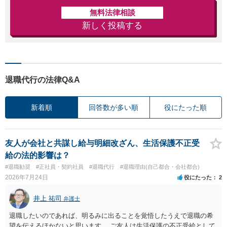
無料法律相談
新しく投稿する
退職代行の法律Q&A
新着順
回答数が多い順
役にたった順
友人が会社と共謀し給与明細改ざん、生活保護不正受
給の法的影響は？
#退職勧奨
#正社員・契約社員
#退職代行
#退職理由(自己都合・会社都合)
2026年7月24日
役にたった
2
井上 祐司
弁護士
退職したいのであれば、明るみに出ることを覚悟したうえで退職の希
望を伝えるほかないと思います。 ご友人は生活保護の不正受給として