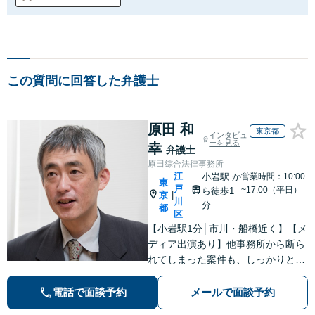
この質問に回答した弁護士
原田 和
東京都
インタビュ
ーを見る
幸
弁護士
原田綜合法律事務所
江
小岩駅
か
営業時間：10:00
東
戸
~17:00（平日）
ら徒歩1
京
|
川
分
都
区
【小岩駅1分│市川・船橋近く】【メ
ディア出演あり】他事務所から断ら
れてしまった案件も、しっかりと面
談し、法的アドバイスをいたします
【解決実績約1000件】豊富な離婚調
電話で面談予約
メールで面談予約
停・裁判実績あり【不動産業界出