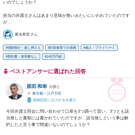
いのでしょうか？

担当の弁護士さんはあまり意味が無いみたいにいわれていたのです
が…
匿名希望 さん
強制執行・差し押さえ
詐欺被害での債務
個人・プライベート
契約書・借用書なし
140万円超
ベストアンサーに選ばれた回答
原田 和幸
弁護士
東京都
>
江戸川区
債権回収に注力する弁護士
今回弁護士照会に問い合わせて口座を3つ調べて貰い、3つとも該
当無しと書類には書かれていたのですが、該当無しという事は解
約したと言う事で間違いないのでしょうか？
