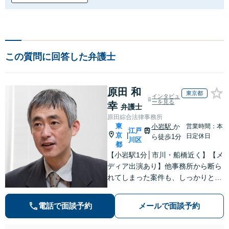
この質問に回答した弁護士
原田 和
東京都
インタビュ
ーを見る
幸
弁護士
原田綜合法律事務所
東
小岩駅
か
営業時間：本
江戸
京
|
日定休日
ら徒歩1分
川区
都
【小岩駅1分│市川・船橋近く】【メ
ディア出演あり】他事務所から断ら
れてしまった案件も、しっかりと面
談し、法的アドバイスをいたします
【解決実績約1000件】豊富な離婚調
電話で面談予約
メールで面談予約
停・裁判実績あり【不動産業界出
身】豊富な専門知識あり