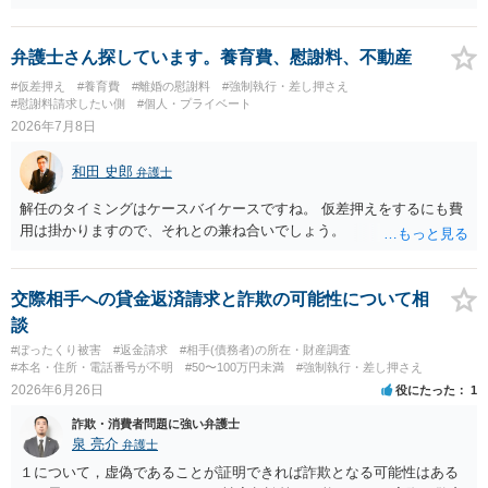
言ってきたとしても、あなたが同意していない以上、分割払いの合意
は成立していません。当初の返済期日も過ぎているため、一括返済を
求める権利があります。 具体的には、以下の手順で進めるのが効果的
弁護士さん探しています。養育費、慰謝料、不動産
です。 分割拒否と一括請求の通知：PayPayのメッセージ等で「分割
#仮差押え
#養育費
#離婚の慰謝料
#強制執行・差し押さえ
払いには同意していないため、残額の一括払いを求める」旨を明確に
#慰謝料請求したい側
#個人・プライベート
伝えます。 相手の本名・住所の確認：応じない場合に法的手段（少額
2026年7月8日
訴訟など）をとるには、相手の身元が必要です。分からない場合は、
まず本名や住所の特定を進めてください。 相手が購入した高額商品
和田 史郎
弁護士
（Switch2等）の事実も踏まえ、応じない場合は法的措置を辞さない姿
勢で交渉に臨むのが現実的かと思います。
解任のタイミングはケースバイケースですね。 仮差押えをするにも費
用は掛かりますので、それとの兼ね合いでしょう。
交際相手への貸金返済請求と詐欺の可能性について相
談
#ぼったくり被害
#返金請求
#相手(債務者)の所在・財産調査
#本名・住所・電話番号が不明
#50〜100万円未満
#強制執行・差し押さえ
2026年6月26日
役にたった
1
詐欺・消費者問題に強い弁護士
泉 亮介
弁護士
１について，虚偽であることが証明できれば詐欺となる可能性はある