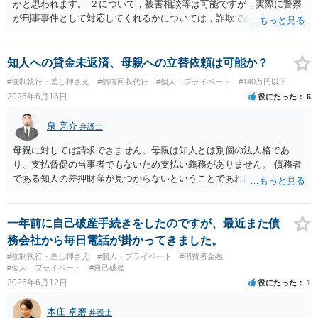
かと思われます。 ２について，被害相談等は可能ですが，実際に警察
が刑事事件として対応してくれるかについては，詐欺であることをど
の程度証明できる資料があるかによってくぁってくるかと思われま
す。 ３について，相手と連絡が取れるのであれば内容証明や電話での
連絡等から交渉をすることtなるかと思われます。弁護士を立てること
知人への貸金未返済、母親への立替依頼は可能か？
を想定されている場合，裁判をする場合だと，弁護士費用との関係か
#強制執行・差し押さえ
#債権回収代行
#個人・プライベート
#140万円以下
ら全額回収できたとしてもご自身の経済的な利益は少ないかと思われ
2026年6月16日
役にたった
6
ます。 ４について，実際の内容次第ですが，可能な場合も多いです。
５について，可能かと思われます。 ６について，内容証明については
泉 亮介
弁護士
住んで居る場所が判明しないと送付は出来ないでしょう。裁判手続き
については，住民票上の住所へ住んでいないことを調査したうえで，
母親に対しては請求できません。母親は知人とは別個の法人格であ
公示送達という方法により訴訟提起することとなります。 ７につい
り、支払督促の当事者でもないため支払い義務がありません。 債務者
て，プライバシー権侵害や名誉権侵害として相手から逆に請求を受け
である知人の差押財産が見つからないということであれば、現実的に
るきっかけとなりかねないため，避けたほうが良いかと思われます。
それ以上の回収は難しいかと思われます。
一年前に自己破産手続きをしたのですが、最近また債
務会社から毎日電話が掛かってきました。
#強制執行・差し押さえ
#個人・プライベート
#消費者金融
#個人・プライベート
#自己破産
2026年6月12日
役にたった
1
本庄 卓磨
弁護士