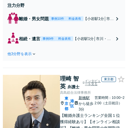
注力分野
離婚・男女問題
【小岩駅1分│市
事例10件
料金表有
川・船橋近く】高
額な慰謝料請求の
回避、裁判提起前
相続・遺言
【小岩駅1分│市川・船
事例9件
料金表有
の和解、子の認知
橋近く】【不動産業界
と養育費請求など
出身】不動産を含む複
実績多数【不動産
他3分野を表示
雑な相続の手続き、遺
業界出身】知見を
言書作成に強みあり！
活かし、持ち家の
【江戸川区内出張サー
財産分与に対応！
ビス実施中】来所が難
離婚に関するお悩
理崎 智
しい地域の皆さまも、
東京都
インタビュ
みは、お気軽にご
気兼ねなくお問い合わ
ーを見る
英
弁護士
相談ください【メ
せください【メディア
高島総合法律事務所
ディア出演】【早
出演】【早朝・夜間・
新橋駅
営業時間：10:00~2
東
朝・夜間対応可】
港
休日対応可】
2:00（土日祝日）
京
から徒歩
|
区
都
3分
【離婚弁護士ランキング全国１位
獲得経験あり】【オンライン相談
可】【離婚・男女問題の年間取扱件