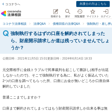
弁護士の方はこちら
ココナラへ
投稿する
探す
閲覧履歴
マイリスト
ログイン
ココナラ法律相談
法律Q&A
債権回収の法律Q&A
強制執行・差し押
強制執行するはずの口座を解約されてしまった
ら、財産開示請求しか道は残っていませんでしょ
うか？
公開日時：
2021年11月5日 15:01
更新日時：
2024年6月14日 18:33
元交際相手に金銭トラブルで民事裁判を起こして勝訴し(相手が出廷
しなかったので)、そこで強制執行する為に、私がよく振込んでいた
2つの口座を調べてもらった所、口座にお金が無いどころか口座自体
解約していました

普通ここまでしますか？

口座まで解約されてしまってはもう財産開示請求しか出来る事は無