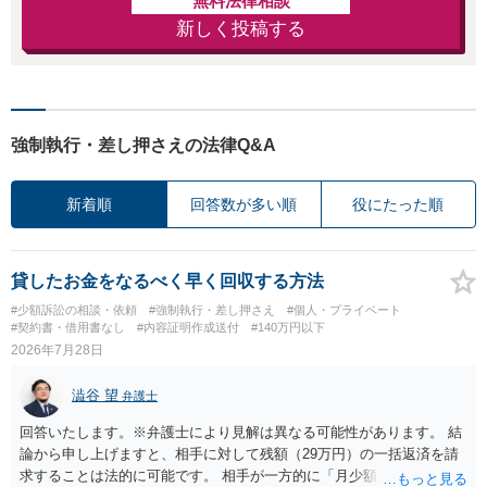
無料法律相談
新しく投稿する
強制執行・差し押さえの法律Q&A
新着順
回答数が多い順
役にたった順
貸したお金をなるべく早く回収する方法
#少額訴訟の相談・依頼
#強制執行・差し押さえ
#個人・プライベート
#契約書・借用書なし
#内容証明作成送付
#140万円以下
2026年7月28日
澁谷 望
弁護士
回答いたします。※弁護士により見解は異なる可能性があります。 結
論から申し上げますと、相手に対して残額（29万円）の一括返済を請
求することは法的に可能です。 相手が一方的に「月少額ずつ返す」と