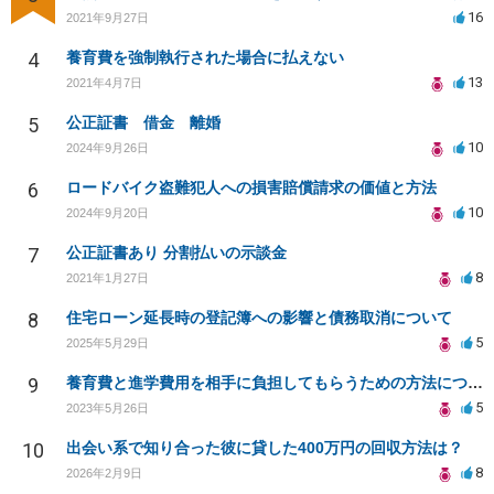
16
2021年9月27日
4
養育費を強制執行された場合に払えない
13
2021年4月7日
5
公正証書 借金 離婚
10
2024年9月26日
6
ロードバイク盗難犯人への損害賠償請求の価値と方法
10
2024年9月20日
7
公正証書あり 分割払いの示談金
8
2021年1月27日
8
住宅ローン延長時の登記簿への影響と債務取消について
5
2025年5月29日
9
養育費と進学費用を相手に負担してもらうための方法について
5
2023年5月26日
10
出会い系で知り合った彼に貸した400万円の回収方法は？
8
2026年2月9日