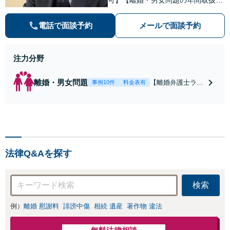
数100件以上】 離婚や男女問題で泣
き寝入りしたくないという方は是非
電話で面談予約
メールで面談予約
ご相談ください。
注力分野
離婚・男女問題
【離婚弁護士ラン
事例10件
料金表有
キング全国１位
獲得経験あり】
【初回相談料１時
間１万１０００
円】【離婚・不倫
問題に特化／実績
法律Q&Aを探す
多数】財産分与、
慰謝料、養育費等
で金銭的に満足で
検索
きる解決を目指し
ます。
例）
離婚 慰謝料
誹謗中傷
相続 遺産
著作物 違法