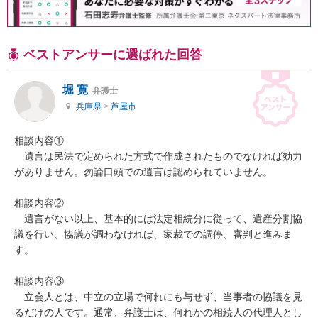
ベストアンサーに選ばれた回答
堀 寛
弁護士
兵庫県
>
芦屋市
相談内容①

　遺言は民法で定められた方式で作成されたものでなければ効力
がありません。勿論口頭での遺言は認められていません。

相談内容②

　遺言がない以上、基本的には法定相続分に従って、遺産分割協
議を行い、協議が調わなければ、家裁での調停、審判と進みま
す。

相談内容③

　立会人とは、中立の立場で何れにも与せず、当事者の協議を見
るだけの人です。通常、弁護士は、何れかの相続人の代理人とし