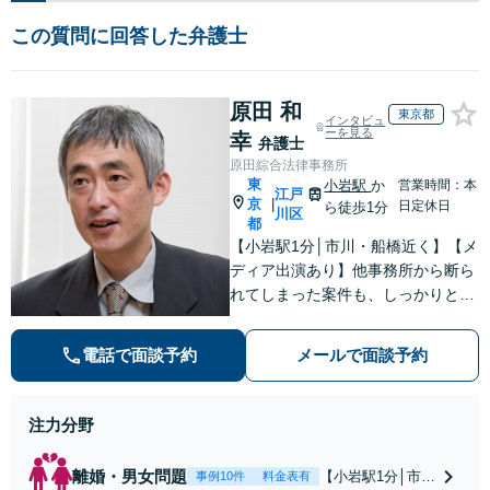
この質問に回答した弁護士
原田 和
東京都
インタビュ
ーを見る
幸
弁護士
原田綜合法律事務所
東
小岩駅
か
営業時間：本
江戸
京
|
日定休日
ら徒歩1分
川区
都
【小岩駅1分│市川・船橋近く】【メ
ディア出演あり】他事務所から断ら
れてしまった案件も、しっかりと面
談し、法的アドバイスをいたします
【解決実績約1000件】豊富な離婚調
電話で面談予約
メールで面談予約
停・裁判実績あり【不動産業界出
身】豊富な専門知識あり
注力分野
離婚・男女問題
【小岩駅1分│市
事例10件
料金表有