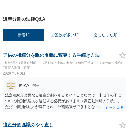
遺産分割の法律Q&A
新着順
回答数が多い順
役にたった順
子供の相続分を親の名義に変更する手続き方法
#相続登記（義務化対応）
#不動産・土地の相続
#相続手続き
#遺産分割
#協議
#相続人調査・確定
2026年8月6日
匿名A
弁護士
法定相続分と異なる遺産分割をするということなので、未成年の子に
ついて特別代理人を選任する必要があります（家庭裁判所の手続）。
ただ、特別代理人が選任され、分割協議ができるとなったとしても、
不動産の名義の全部を自分にできるかどうかは別問題です。未成年者
の権利も守られなければならないからです。 相続財産全体で、未成年
者の権利が守られているかどうかを判断しなければなりません。 単
遺産分割協議のやり直し