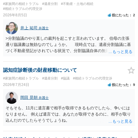
に、未成年者を今後養育するのは、自分だからという理由では、法定
#家族間の相続トラブル
#遺産分割
#不動産・土地の相続
相続分以上に多くの遺産を取得することができるというわけではあり
#相続トラブルの代理交渉
ません。
2026年8月5日
役にたった
2
井上 祐司
弁護士
>分割協議のやり直しの裁判を起こすと言われています。 伯母の主張
通り協議書は無効なのでしょうか。 現時点では、遺産分割協議に基
づく不動産登記がされている状況で、分割協議自体の無効を裁判所が
認めたわけではないので、分割協議の効力に影響はありません。 先
方の訴訟の主張及び立証次第ですが、 ・御祖母様の認知能力に関する
医師の意見書、筆跡鑑定 が提出されればその効力が否定される可能性
認知症診断後の財産移動について
はありますが、 ・伯母様自身が分割協議に加わっていること ・御祖母
#家族間の相続トラブル
#遺産分割
#協議
#相続トラブルの代理交渉
様の意に反する遺産分割協議を行う実益が誰にあったかの立証が困難
2026年7月24日
役にたった
9
であること からすると、実際に遺産分割協議の効力が否定される可能
性はそれほど高くない（立証のハードルは非常に高い）ということが
岡田 晃朝
弁護士
言えると思います。
そもそも、11月に遺言書で相手が取得できるものでしたら、争いには
なりません。 例えば遺言では、あなたが取得できるのに、相手が取り
込んだのでしたらそうでしょうね。