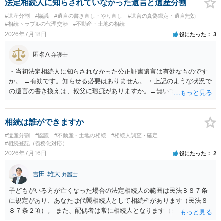
法定相続人に知らされていなかった遺言と遺産分割
#遺産分割
#協議
#遺言の書き直し・やり直し
#遺言の真偽鑑定・遺言無効
#相続トラブルの代理交渉
#不動産・土地の相続
2026年7月18日
役にたった
3
匿名A
弁護士
・当初法定相続人に知らされなかった公正証書遺言は有効なものです
か。 →有効です。知らせる必要はありません。 ・上記のような状況で
の遺言の書き換えは、叔父に瑕疵がありますか。→無いです。 ・分割
する場合の比率は、現状で、客観的に見てどの程度が妥当と考えられ
ますか。 →本人が自由に決められますので、どこが妥当とは言えない
です。客観的な基準もありません。 ・できれば穏やかに、分割を拒否
相続は誰ができますか
することはできますか。 →分割を拒否するということは、遺産はいら
#遺産分割
#協議
#不動産・土地の相続
#相続人調査・確定
ないということでしょうか。遺言で、受取を指定されててもいらない
#相続登記（義務化対応）
と拒否することはできます。理由を説明する必要はありません。
2026年7月16日
役にたった
2
吉田 雄大
弁護士
子どもがいる方が亡くなった場合の法定相続人の範囲は民法８８７条
に規定があり、あなたは代襲相続人として相続権があります（民法８
８７条２項）。 また、配偶者は常に相続人となります（民法８９０
条）。 「祖父の子供３人」の方の配偶者がご健在であれば、その方に