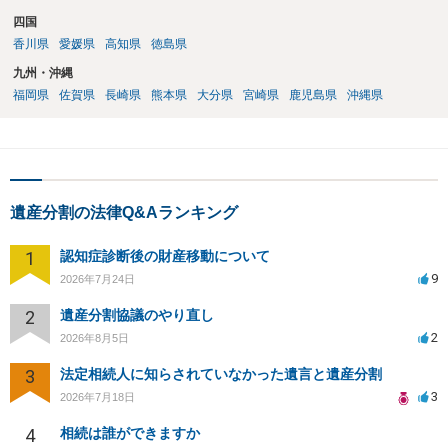
四国
香川県
愛媛県
高知県
徳島県
九州・沖縄
福岡県
佐賀県
長崎県
熊本県
大分県
宮崎県
鹿児島県
沖縄県
遺産分割の法律Q&Aランキング
1
認知症診断後の財産移動について
9
2026年7月24日
2
遺産分割協議のやり直し
2
2026年8月5日
3
法定相続人に知らされていなかった遺言と遺産分割
3
2026年7月18日
4
相続は誰ができますか