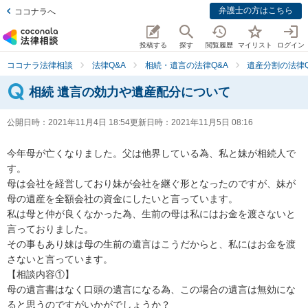
弁護士の方はこちら
ココナラへ
投稿する
探す
閲覧履歴
マイリスト
ログイン
ココナラ法律相談
法律Q&A
相続・遺言の法律Q&A
遺産分割の法律Q
相続 遺言の効力や遺産配分について
公開日時：
2021年11月4日 18:54
更新日時：
2021年11月5日 08:16
今年母が亡くなりました。父は他界している為、私と妹が相続人で
す。

母は会社を経営しており妹が会社を継ぐ形となったのですが、妹が
母の遺産を全額会社の資金にしたいと言っています。

私は母と仲が良くなかった為、生前の母は私にはお金を渡さないと
言っておりました。

その事もあり妹は母の生前の遺言はこうだからと、私にはお金を渡
さないと言っています。

【相談内容①】

母の遺言書はなく口頭の遺言になる為、この場合の遺言は無効にな
ると思うのですがいかがでしょうか？
