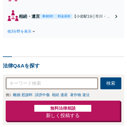
川・船橋近く】高
額な慰謝料請求の
回避、裁判提起前
相続・遺言
【小岩駅1分│市川・船
事例9件
料金表有
の和解、子の認知
橋近く】【不動産業界
と養育費請求など
出身】不動産を含む複
実績多数【不動産
他3分野を表示
雑な相続の手続き、遺
業界出身】知見を
言書作成に強みあり！
活かし、持ち家の
【江戸川区内出張サー
財産分与に対応！
ビス実施中】来所が難
離婚に関するお悩
しい地域の皆さまも、
みは、お気軽にご
気兼ねなくお問い合わ
相談ください【メ
法律Q&Aを探す
せください【メディア
ディア出演】【早
出演】【早朝・夜間・
朝・夜間対応可】
休日対応可】
検索
例）
離婚 慰謝料
誹謗中傷
相続 遺産
著作物 違法
無料法律相談
新しく投稿する