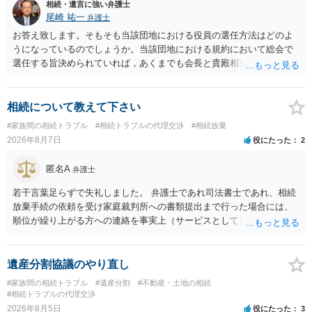
相続・遺言に強い弁護士
尾崎 祐一
弁護士
お答え致します。そもそも当該団地における役員の選任方法はどのよ
うになっているのでしょうか。当該団地における規約において総会で
選任する旨決められていれば，あくまでも会長と貴殿相互間における
団地会計の委託契約であって貴殿が役員になることはありません。但
し，団地と貴殿との委託契約は有効に成立しています。当該団地にお
ける役員の選任が会長の専権でできるのであれば，貴殿と会長との合
相続について教えて下さい
意により委託契約は有効に成立しています。
#家族間の相続トラブル
#相続トラブルの代理交渉
#相続放棄
2026年8月7日
役にたった
2
匿名A
弁護士
若干言葉足らずで失礼しました。 弁護士であれ司法書士であれ、相続
放棄手続の依頼を受け家庭裁判所への書類提出まで行った場合には、
順位が繰り上がる方への連絡を事実上（サービスとして）行うことは
あります。その「連絡」だけを弁護士が業務としてお受けすることは
できない、という意味でした。
遺産分割協議のやり直し
#家族間の相続トラブル
#遺産分割
#不動産・土地の相続
#相続トラブルの代理交渉
2026年8月5日
役にたった
3