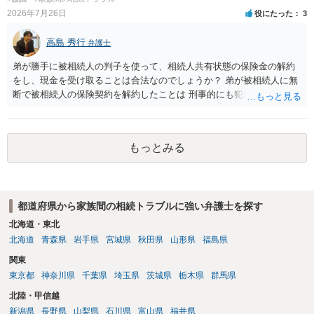
2026年7月26日
役にたった
3
高島 秀行
弁護士
弟が勝手に被相続人の判子を使って、相続人共有状態の保険金の解約
をし、現金を受け取ることは合法なのでしょうか？ 弟が被相続人に無
断で被相続人の保険契約を解約したことは 刑事的にも犯罪となる可能
性があり、民事的には無効だと思います。 保険会社で解約の際に提出
された書類のコピーを取得して、弁護士に面談で詳しい事情を話して
相談 されたら良いと思います。
もっとみる
都道府県から家族間の相続トラブルに強い弁護士を探す
北海道・東北
北海道
青森県
岩手県
宮城県
秋田県
山形県
福島県
関東
東京都
神奈川県
千葉県
埼玉県
茨城県
栃木県
群馬県
北陸・甲信越
新潟県
長野県
山梨県
石川県
富山県
福井県