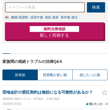
検索
例）
離婚 慰謝料
誹謗中傷
相続 遺産
著作物 違法
無料法律相談
新しく投稿する
家族間の相続トラブルの法律Q&A
新着順
回答数が多い順
役にたった順
団地会計の委託契約は無効になる可能性があるか？
#家族間の相続トラブル
#不動産・土地の相続
2026年8月9日
役にたった
2