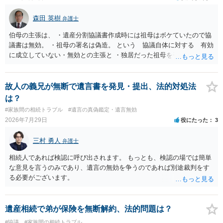
森田 英樹
弁護士
伯母の主張は、 ・遺産分割協議書作成時には祖母はボケていたので協
議書は無効。 ・祖母の署名は偽造。 という 協議自体に対する 有効
に成立していない・無効との主張と ・独居だった祖母を引き取り、家
を売却して施設入所の費用を作るということで、家を父が単独取得し
たが父が祖母を自宅に引き取った後、家の売却前に入院してそのまま
亡くなったので、騙された という 協議自体の成立を認めたうえで
故人の義兄が無断で遺言書を発見・提出、法的対処法
債務不履行・詐欺という主張 の大きく２つの主張があるようですが い
は？
ずれの主張も伯母が主張とともに立証する必要があり 立証は困難な
#家族間の相続トラブル
#遺言の真偽鑑定・遺言無効
ケースと思われます。伯母の主張は矛盾・抵触する可能性があります
2026年7月29日
役にたった
3
ので 伯母の出方を見ながら対応するのが良いでしょう。 伯母からの
追及で対応に苦慮されているのであれば 弁護士に相談されるのがよ
三村 勇人
弁護士
いです。
相続人であれば検認に呼び出されます。 もっとも、検認の場では簡単
な意見を言うのみであり、遺言の無効を争うのであれば別途裁判をす
る必要がございます。
遺産相続で弟が保険を無断解約、法的問題は？
#協議
#家族間の相続トラブル