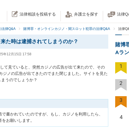
法律相談を投稿する
弁護士を探す
法律Q
法律Q&A
賭博罪・オンラインカジノ・闇スロット犯罪の法律Q&A
法律Q
て来た時は逮捕されてしまうのか？
賭博
Aラ
25年12月15日 17:58
1
ックして見ていると、突然カジノの広告が出て来たので、その
カジノの広告が出てきたのでまた閉じました。サイトを見た
しまうのでしょうか？
2
3
語で書かれていたのですが、もし、カジノを利用したら、
4
答をお願いします。