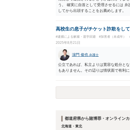
う。 確実に自首として受理させるには 
してから出頭することをお薦めします。
高校生の息子がチケット詐欺をして
#逮捕による解雇・退学回避
#加害者（未成年）
2025年8月21日
濵門 俊也
弁護士
公立であれば、私立よりは寛容な処分とな
もありません。その辺りは情状面で有利に
都道府県から賭博罪・オンラインカ
北海道・東北