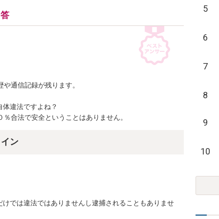
5
回答
6
7
歴や通信記録が残ります。

8
体違法ですよね？

００％合法で安全ということはありません。
9
ライン
10
だけでは違法ではありませんし逮捕されることもありませ