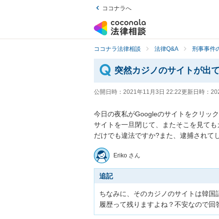
ココナラへ
ココナラ法律相談
法律Q&A
刑事事件の
突然カジノのサイトが出
公開日時：
2021年11月3日 22:22
更新日時：
20
今日の夜私がGoogleのサイトをクリ
サイトを一旦閉じて、またそこを見ても
だけでも違法ですか?また、逮捕されて
Eriko さん
追記
ちなみに、そのカジノのサイトは韓国
履歴って残りますよね？不安なので回