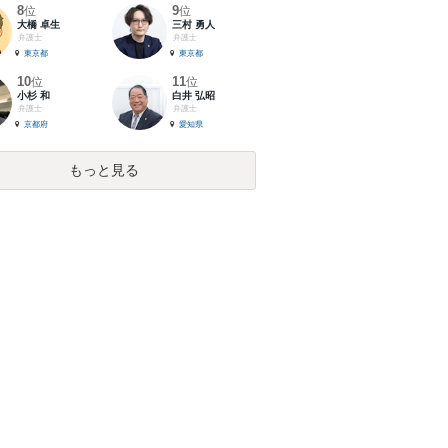
8
9
位
位
大橋 卓生
三村 勇人
弁護士
弁護士
東京都
東京都
10
11
位
位
小杉 和
白井 弘昭
弁護士
弁護士
京都府
愛知県
もっと見る