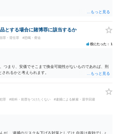
とが大切です。また、自治会館の管理者に対し、参加費の集金
を得ておくのが賢明です。
品とする場合に賭博罪に該当するか
横領罪・背任罪
#恐喝・脅迫
役にたった
1
、つまり、安価でそこまで換金可能性がないものであれば、刑
いとされるかと考えられます。
犯罪
#前科・前歴をつけたくない
#逮捕による解雇・退学回避
んが、 逮捕のリスクを下げる対策としては 自首は有効でしょ