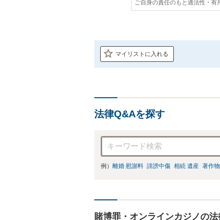
ご自身の責任のもと適法性・有
マイリストに入れる
法律Q&Aを探す
例）
離婚 慰謝料
誹謗中傷
相続 遺産
著作物
賭博罪・オンラインカジノの法