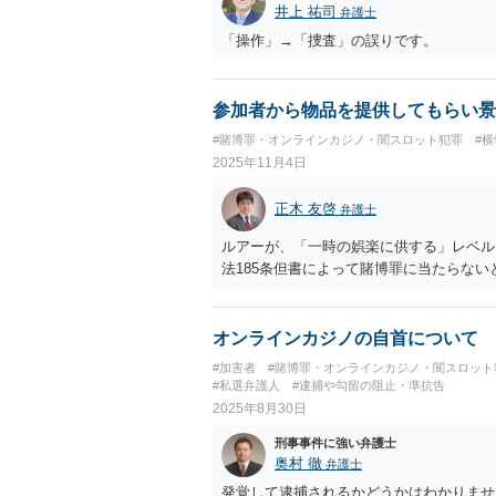
井上 祐司
弁護士
とは無関係であることを明確にしておくこ
を含む利用目的を事前に正確に伝えて了解
「操作」→「捜査」の誤りです。
参加者から物品を提供してもらい景
#賭博罪・オンラインカジノ・闇スロット犯罪
#
2025年11月4日
正木 友啓
弁護士
ルアーが、「一時の娯楽に供する」レベル
法185条但書によって賭博罪に当たらな
オンラインカジノの自首について
#加害者
#賭博罪・オンラインカジノ・闇スロット
#私選弁護人
#逮捕や勾留の阻止・準抗告
2025年8月30日
刑事事件に強い弁護士
奥村 徹
弁護士
発覚して逮捕されるかどうかはわかりませ