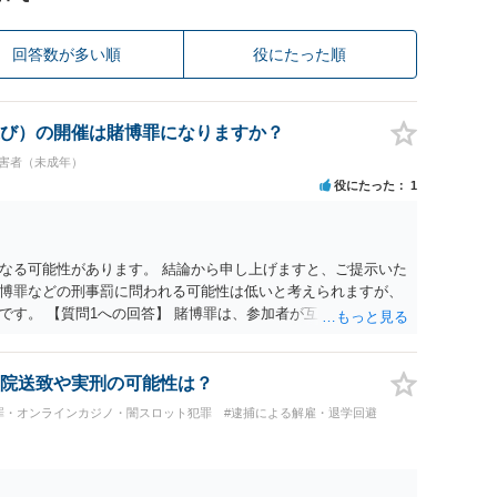
回答数が多い順
役にたった順
び）の開催は賭博罪になりますか？
加害者（未成年）
役にたった
1
なる可能性があります。 結論から申し上げますと、ご提示いた
博罪などの刑事罰に問われる可能性は低いと考えられますが、
です。 【質問1への回答】 賭博罪は、参加者が互いに財物を賭
質問者様がご自身のポケットマネーから懸賞として賞金を出し、
用に充てられて賞金原資と完全に分離されている場合、参加者
め賭博罪には該当しないとする見解が一般的です。また、利益
院送致や実刑の可能性は？
成立しないと考えられます。 【質問2への回答】 刑事上の問題
罪・オンラインカジノ・闇スロット犯罪
#逮捕による解雇・退学回避
から以下の点が考慮されます。景品表示法については事業者が
象外と考えられますが、自治会館の利用規約（目的外利用や金
ことがあります。 【質問3への回答】 主催者としての注意点と
充てられている記録（領収書や収支の管理）を残し、賞金原資