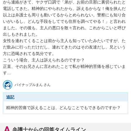
から連絡がきて、ヤクザ口調で「弟が、お前の旦那に裏切られたと
電話してきた。精神的にやられたから、訴えるからな！俺を挟んだ
以上は弁護士も周りも動いてるからとめられない。警察にも知り合
いがいるし、どんな手段をしてでも住所を調べてやる！」と言われ
ました。その後も、主人の悪口を散々言われ、これからこいと呼び
出しもされました。

女性を連れてくることは前から主人も知っていたみたいですが、た
だ飲みに行っただけだし、連れてきたのはその友達だし、兄という
方に恐喝されてる気分です。

こういう場合、主人は訴えられるのですか？

正直、そのお兄さんに言われたことで私が精神的苦痛を感じていま
す…
パイナップルまん さん
追記
精神的苦痛で訴えることは、どんなことでもできるのですか？
弁護士からの回答タイムライン