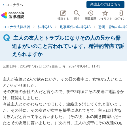
弁護士の方はこちら
ココナラへ
投稿する
探す
閲覧履歴
マイリスト
ログイン
ココナラ法律相談
法律Q&A
刑事事件の法律Q&A
恐喝・脅迫の法律Q
主人の友人とトラブルになりその人の兄から脅
迫まがいのこと言われています。精神的苦痛で訴
えられますか
公開日時：
2019年7月2日 16:42
更新日時：
2024年9月4日 11:43
主人が友達と2人で飲みにいき、その日の夜中に、女性が2人いたこ
とがわかりました。

その友達の会社の人だと言うので、夜中2時頃にその友達に電話をか
け、確認をしました。

今後主人とかかわらないでほしく、連絡先を消してくれと言いまし
た。その時に、その友達が女性を勝手に連れてきて、主人は仕方な
く飲んだと言ってると言いました。（その後、私の聞き間違いだっ
たとその友達に言いました。）次の日、主人の携帯にその友達の兄