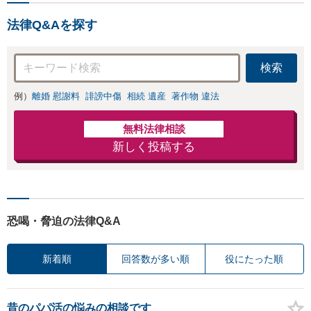
法律Q&Aを探す
検索
例）
離婚 慰謝料
誹謗中傷
相続 遺産
著作物 違法
無料法律相談
新しく投稿する
恐喝・脅迫の法律Q&A
新着順
回答数が多い順
役にたった順
昔のパパ活の悩みの相談です