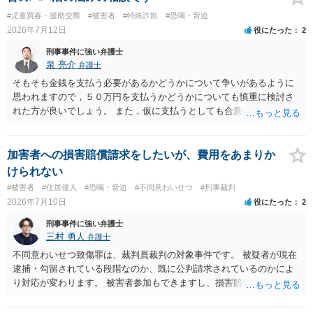
#児童買春・援助交際
#被害者
#特殊詐欺
#恐喝・脅迫
2026年7月12日
役にたった
2
刑事事件に強い弁護士
泉 亮介
弁護士
そもそも金銭を支払う必要があるかどうかについて争いがあるように
思われますので，５０万円を支払うかどうかについても慎重に検討さ
れた方が良いでしょう。 また，仮に支払うとしても合意書を交わし，
清算条項等を入れた上で，相手との関係をしっかりと断てるように書
面を作成したうえで支払いをする必要があるでしょう。 一度弁護士に
相談をされた方が良いかと思われます。
加害者への損害賠償請求をしたいが、費用をあまりか
けられない
#被害者
#住居侵入
#恐喝・脅迫
#不同意わいせつ
#刑事裁判
2026年7月10日
役にたった
2
刑事事件に強い弁護士
三村 勇人
弁護士
不同意わいせつ致傷罪は、裁判員裁判の対象事件です。 被疑者が現在
逮捕・勾留されている段階なのか、既に公判請求されているのかによ
り対応が変わります。 被害者参加もできますし、損害賠償命令制度も
刑事和解も活用できます。 私なら、被告人本人だけでなく、親族等の
第三者を保証人とする内容で債務名義を取得できるの、まずは刑事和