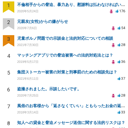
1
不倫相手からの脅迫、暴力あり、慰謝料は払わなければいけませんか
176
2020年5月24日
2
元親友(女性)からの嫌がらせ
54
2020年7月6日
3
児童ポルノ問題での示談金と法的対応についての相談
28
2021年7月30日
4
マッチングアプリでの脅迫被害への法的対処法とは？
36
2019年5月17日
5
集団ストーカー被害の対策と刑事罰のための相談先は？
37
2021年6月11日
6
盗撮されました。示談したいです。
28
2020年7月25日
7
風俗のお客様から「返さなくていい」ともらったお金の返済を強要されています
33
2018年3月14日
8
知人への貸金と脅迫メッセージ送信に関する法的リスクは？