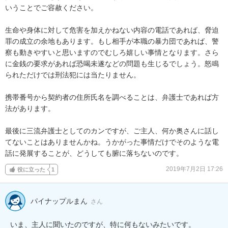
いうことでご容赦ください。

生命や身体に対して危害を加えかねない内容の電話であれば、脅迫
罪の成立の余地もあります。もし相手が本職の暴力団であれば、警
察も動きやすいと思いますのでむしろ嬉しい事情となります。さら
に金銭の要求があれば恐喝未遂などの問題も生じるでしょう。怒鳴
られただけでは刑法犯には当たりません。

携帯番号から契約者の住所氏名を調べることは、弁護士であれば方
法があります。

最後に三流弁護士としてのカンですが、ご主人、何か奥さんに話し
てないことはありませんかね。うかがった事情だけでそのような電
話に発展することが、どうしても腑に落ちないのです。
2019年7月2日 17:26
役に立った
1
パイナップルまん
さん
いま、主人に聞いたのですが、特に何もないみたいです。
