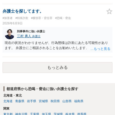
るのも良いかと思われます。
弁護士を探してます。
#加害者
#特殊詐欺
#横領罪・背任罪
#恐喝・脅迫
2026年6月9日
刑事事件に強い弁護士
三村 勇人
弁護士
現在の状況がわかりませんが、行為態様は詐欺にあたる可能性があり
ます。 弁護士にご相談されることをお勧めいたします。
もっとみる
都道府県から恐喝・脅迫に強い弁護士を探す
北海道・東北
北海道
青森県
岩手県
宮城県
秋田県
山形県
福島県
関東
東京都
神奈川県
千葉県
埼玉県
茨城県
栃木県
群馬県