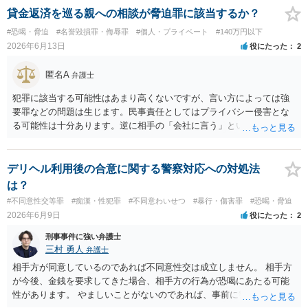
解を検討します。 弁護士に依頼せず、ご自身で手続きを進めることは
貸金返済を巡る親への相談が脅迫罪に該当するか？
できますが、経験上うまくいった例をみたことがありません。 弁護士
#恐喝・脅迫
#名誉毀損罪・侮辱罪
#個人・プライベート
#140万円以下
へご相談されることをお勧めはいたします。 ※余談ですが、被害者通
2026年6月13日
役にたった
2
知を依頼すると現在の検察庁での捜査進行や公判期日を知ることがで
きますので、送致後であれば検察庁に電話してみてください。
匿名A
弁護士
犯罪に該当する可能性はあまり高くないですが、言い方によっては強
要罪などの問題は生じます。民事責任としてはプライバシー侵害とな
る可能性は十分あります。逆に相手の「会社に言う」という発言は脅
迫の可能性はあります。ただ、この種のトラブルでは警察は動かない
（双方の主張ともに取り合わない）でしょう。 返済がなされないので
あれば訴訟や支払督促など法的措置を取るべきというのが法律相談と
デリヘル利用後の合意に関する警察対応への対処法
しての模範解答となります。「親に言う」という行為が犯罪に該当し
は？
ないとしても、本件のように余計なトラブルを招き、相手が反発して
#不同意性交等罪
#痴漢・性犯罪
#不同意わいせつ
#暴行・傷害罪
#恐喝・脅迫
任意の返済が期待できなくなり、事情によっては不法行為を主張され
2026年6月9日
役にたった
2
て事実上相殺（減額）となってしまうリスクもあり、何の得にもなり
ません。
刑事事件に強い弁護士
三村 勇人
弁護士
相手方が同意しているのであれば不同意性交は成立しません。 相手方
が今後、金銭を要求してきた場合、相手方の行為が恐喝にあたる可能
性があります。 やましいことがないのであれば、事前に警察に相談す