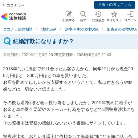
弁護士の方はこちら
ココナラへ
投稿する
探す
閲覧履歴
マイリスト
ログイン
ココナラ法律相談
法律Q&A
刑事事件の法律Q&A
加害者の法律Q&A
結婚詐欺になりますか？
公開日時：
2021年11月3日 20:25
更新日時：
2024年9月4日 11:43
2018年2月に風俗で知り合ったお客さんから、同年12月から現金20
0万円ほど、300万円ほどの車を貰いました。

お店を辞めてほしいから支援するということで、私は付き合うや結
婚などは一切ないと伝えました。

その後も週2回ほど会い性行為をしましたが、2019年初めに相手が
お金と車の返金要望やストーカー行為をするなどで3回警察沙汰にな
りました。

その際相手は警察の接触しないという書類にサインしています。

警察沙汰後、お互い弁護士に依頼をして民事裁判になる前に話し合