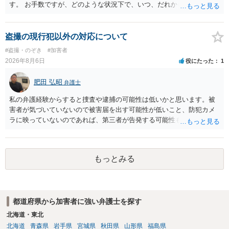
す。 お手数ですが、どのような状況下で、いつ、だれからどのような
経緯で口座の提供を頼まれ開設したか、それによる詐欺等の収益がど
の程度だと聞いているのかということについて、お近くで詳細な法律
相談を受けられたうえで対処方法を探された方がよいと思われます。
盗撮の現行犯以外の対応について
一般論でいえば、任意取り調べの場合、ＩＣレコーダーを持参して取
#盗撮・のぞき
#加害者
り調べ内容を録音することは必須だと考えます。
2026年8月6日
役にたった
1
肥田 弘昭
弁護士
私の弁護経験からすると捜査や逮捕の可能性は低いかと思います。被
害者が気づいていないので被害届を出す可能性が低いこと、防犯カメ
ラに映っていないのであれば、第三者が告発する可能性も低いこと、
証拠は削除されていることからです。但し、「電車内で携帯で対面に
座る女性を盗撮(全体像写真1枚と5秒程度の動画)してしまいました。下
着や胸など強調したものではありません。」とありますが、少なくと
もっとみる
も捜査段階では性的姿態等撮影罪の被疑事実で逮捕勾留されるケース
が私の弁護経験では多くなった印象です（最終的には不起訴ないし各
都道府県の迷惑防止条例違反になることもあります）。2度としないこ
とをお勧めいたします。ご参考にしてください。
都道府県から加害者に強い弁護士を探す
北海道・東北
北海道
青森県
岩手県
宮城県
秋田県
山形県
福島県