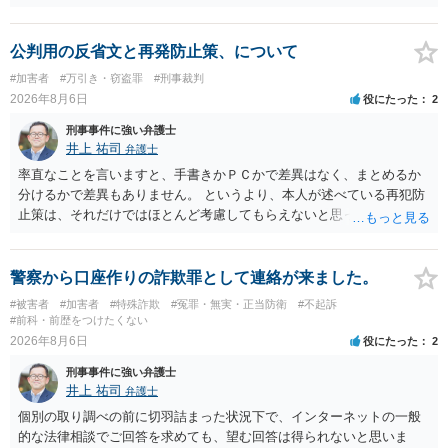
公判用の反省文と再発防止策、について
#加害者
#万引き・窃盗罪
#刑事裁判
2026年8月6日
役にたった
2
刑事事件に強い弁護士
井上 祐司
弁護士
率直なことを言いますと、手書きかＰＣかで差異はなく、まとめるか
分けるかで差異もありません。 というより、本人が述べている再犯防
止策は、それだけではほとんど考慮してもらえないと思った方が良い
です。 提出するのであれば、 ・具体的に自身が受けているプログラム
やカウンセリング・治療の内容 ・利用している再犯防止策（例えば保
護観察所と連携した職業支援の内容や具体的な就労・監督状況） ・監
警察から口座作りの詐欺罪として連絡が来ました。
督者の証言 など、証拠で担保された客観性と実現可能性があるもので
#被害者
#加害者
#特殊詐欺
#冤罪・無実・正当防衛
#不起訴
なければあまり意味がありません。 もともと執行猶予が狙える事案で
#前科・前歴をつけたくない
あれば本人の反省の言葉だけで十分であり、実刑となるか微妙な事案
2026年8月6日
役にたった
2
では、本人が再発防止策をいくら述べてもほとんど効果は望めないと
刑事事件に強い弁護士
いうのが実感です。
井上 祐司
弁護士
個別の取り調べの前に切羽詰まった状況下で、インターネットの一般
的な法律相談でご回答を求めても、望む回答は得られないと思いま