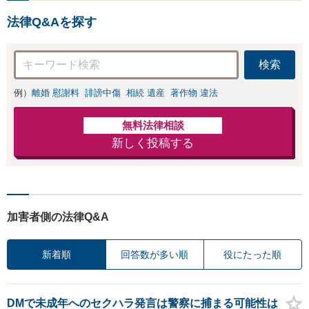
千葉駅近く】駐車場あ
ません。代わりに交渉・手
り
法律Q&Aを探す
続きをし、負担を軽減。
検索
例）
離婚 慰謝料
誹謗中傷
相続 遺産
著作物 違法
無料法律相談
新しく投稿する
加害者側の法律Q&A
新着順
回答数が多い順
役にたった順
DMで未成年へのセクハラ発言は警察に捕まる可能性は