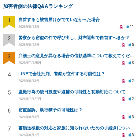
加害者側の法律Q&Aランキング
1
自首するも被害届けがでていなかった場合
11
2026年8月3日
2
警察から窃盗の件で呼び出し、財布返却で自首すべきか？
5
2026年8月2日
3
弁護士の意見が異なる場合の信頼基準について教えてください
3
2026年7月25日
4
LINEで会社批判、警察が立件する可能性は？
2
2026年8月3日
5
盗撮行為の後日捜査や逮捕の可能性と初動対応について
2
2026年7月27日
6
窃盗起訴、執行猶予の可能性は？
3
2026年8月3日
7
書類送検後の対応と家族に知られないための手続きについて相談
3
2026年8月2日