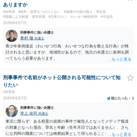
ありますか
#加害者
#前科・前歴をつけたくない
#逮捕や勾留の阻止・準抗告
#逮捕による解雇・退学回避
#児童ポルノ・わいせつ物頒布等
#不起訴
2026年8月7日
刑事事件に強い弁護士
奥村 徹
弁護士
青少年条例違反（わいせつ行為 わいせつな行為を教える行為）が検
討されると思いますが、地域性があるので、地元の弁護士に条例を調
べてもらう必要があります。
刑事事件で名前がネット公開される可能性について知
りたい
#加害者
2026年8月7日
役にたった
1
刑事事件に強い弁護士
井上 祐司
弁護士
東京に限らず、ある程度の規模の事件で被告人となってメディア報道
の対象となった場合、罪名と年齢（生年月日ではありません）、さら
に公判時の職業については検察結果として得られることが通常です。