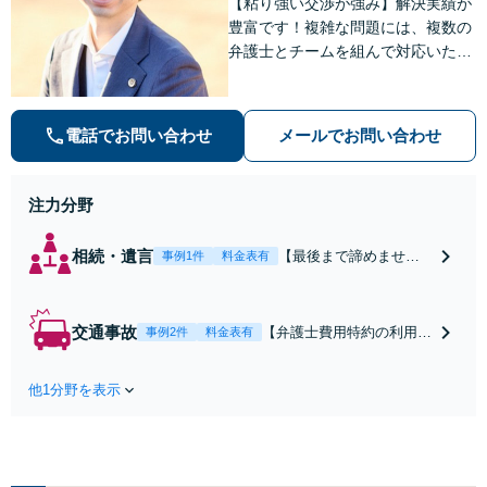
【粘り強い交渉が強み】解決実績が
豊富です！複雑な問題には、複数の
弁護士とチームを組んで対応いたし
ます。【安心・分かりやすい料金体
系】些細なお悩みにも、丁寧に寄り
添い、不安を軽減します。まずはお
電話でお問い合わせ
メールでお問い合わせ
気軽にご相談ください。
注力分野
相続・遺言
【最後まで諦めませ
事例1件
料金表有
ん】親族間の交渉、複
雑な手続き、全て対応
します！不利な条件で
交通事故
【弁護士費用特約の利用＆
事例2件
料金表有
合意してしまう前にご
Zoom相談可】【死亡・骨
相談ください。【土
折・後遺障害・むち打ち
地・不動産】長期化し
他1分野を表示
等】交通事故でご家族がな
ている問題もできる限
くなってしまった方やお怪
り円滑な交渉へと導き
我された方はまずご相談く
ます。事業承継／相続
ださい。ご自身での対応で
放棄も対応可能。【JR
は損をしてしまうかもしれ