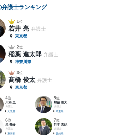
の弁護士ランキング
1
位
若井 亮
弁護士
東京都
2
位
稲葉 進太郎
弁護士
神奈川県
3
位
髙橋 俊太
弁護士
東京都
4
5
位
位
川添 圭
加藤 善大
弁護士
弁護士
大阪府
埼玉県
6
7
位
位
泉 亮介
竹本 真紀
弁護士
弁護士
東京都
愛知県