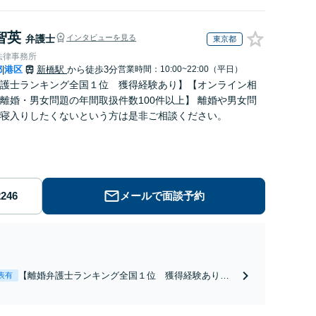
智英
弁護士
インタビューを見る
東京都
法律事務所
都
港区
新橋駅
から徒歩3分
営業時間：10:00~22:00（平日）
|
護士ランキング全国１位 獲得経験あり】【オンライン相
離婚・男女問題の年間取扱件数100件以上】 離婚や男女問
寝入りしたくないという方は是非ご相談ください。
メールで面談予約
【離婚弁護士ランキング全国１位 獲得経験あり】
表有
【初回相談料１時間１万１０００円】【離婚・不倫
問題に特化／実績多数】財産分与、慰謝料、養育費