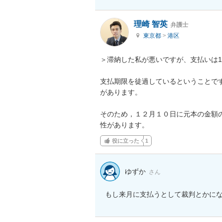
理崎 智英
弁護士
東京都
>
港区
＞滞納した私が悪いですが、支払いは1
支払期限を徒過しているということで
があります。

そのため，１２月１０日に元本の金額
性があります。
役に立った
1
ゆずか
さん
もし来月に支払うとして裁判とかに