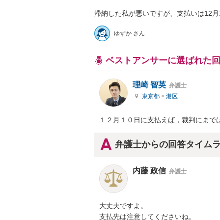
滞納した私が悪いですが、支払いは12月
ゆずか さん
ベストアンサーに選ばれた
理崎 智英
弁護士
東京都
>
港区
１２月１０日に支払えば，裁判にまで
弁護士からの回答タイム
内藤 政信
弁護士
大丈夫ですよ。

支払先は注意してくださいね。
