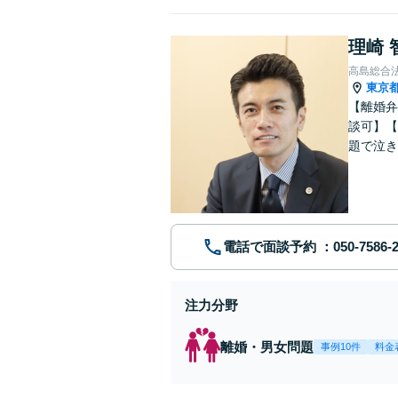
理崎 
高島総合
東京
【離婚弁
談可】【
題で泣き
電話で面談予約
注力分野
離婚・男女問題
事例10件
料金