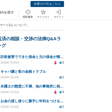
弁護士の方はこちら
&Aを探す
閲覧履歴
マイリスト
ログイン
スマート払いについて」
返済の相談・交渉の法律Q&Aラ
ング
詐欺被害でできた借金と元の借金が積み重なり返済困難
2
2026年7月30日
キャバ嬢と客の金銭トラブル
2
2026年7月24日
弁護士の態度に不満、他の事務所に相談すべきか？
3
2026年7月15日
お金の貸し借りに勝手に年利をつけるのはどうなのか
2
2026年7月24日