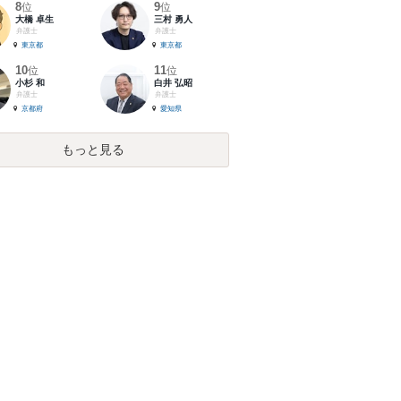
8
9
位
位
大橋 卓生
三村 勇人
弁護士
弁護士
東京都
東京都
10
11
位
位
小杉 和
白井 弘昭
弁護士
弁護士
京都府
愛知県
もっと見る