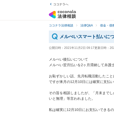
ココナラへ
ココナラ法律相談
法律Q&A
借金・債
メルぺいスマート払いに
公開日時：
2021年11月2日 09:17
更新日時：
20
メルぺい後払いについて

メルぺい翌月払いを2ヶ月滞納して弁護
お恥ずかしい話、先月転職活動したこと
ですが来月の12月10日には確実に支払い
その旨を相談しましたが、「月末までし
いと無理」等言われました。

私は確実に12月10日にお支払いできる