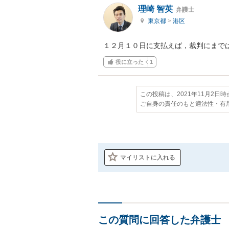
理崎 智英
弁護士
東京都
>
港区
１２月１０日に支払えば，裁判にまで
役に立った
1
この投稿は、2021年11月2日
ご自身の責任のもと適法性・有
マイリストに入れる
この質問に回答した弁護士