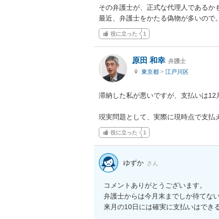
その弁護士が、正式な代理人であるかも
最近、弁護士をかたる偽物が多いので
役に立った
1
原田 和幸
弁護士
東京都
>
江戸川区
滞納した私が悪いですが、支払いは12
現実問題として、実際に現時点で支払
役に立った
1
ゆずか
さん
コメントありがとうございます。

弁護士からは今月末までしか待てない
来月の10日には確実に支払いはでき