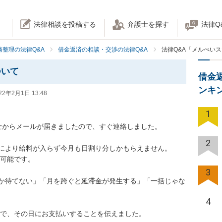
法律相談を投稿する
弁護士を探す
法律Q
務整理の法律Q&A
借金返済の相談・交渉の法律Q&A
法律Q&A「メルぺい
ついて
借金
ンキ
22年2月1日 13:48
1
士からメールが届きましたので、すぐ連絡しました。

2
により給料が入らず今月も日割り分しかもらえません。

可能です。

3
か待てない」「月を跨ぐと延滞金が発生する」「一括じゃな
4
ので、その日にお支払いすることを伝えました。
