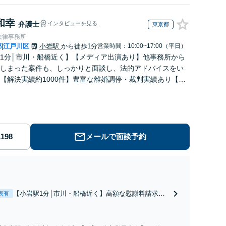
等で金銭的に満足できる解決を目指します。
和幸
弁護士
インタビューを見る
東京都
法律事務所
都
江戸川区
小岩駅
から徒歩1分
営業時間：10:00~17:00（平日）
|
1分│市川・船橋近く】【メディア出演あり】他事務所から
しまった案件も、しっかりと面談し、法的アドバイスをい
【解決実績約1000件】豊富な離婚調停・裁判実績あり【不
出身】豊富な専門知識あり
メールで面談予約
【小岩駅1分│市川・船橋近く】高額な慰謝料請求の
表有
回避、裁判提起前の和解、子の認知と養育費請求な
ど実績多数【不動産業界出身】知見を活かし、持ち
家の財産分与に対応！離婚に関するお悩みは、お気