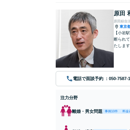
原田 
原田綜合
東京
【小岩駅
断られて
たします
動産業界
電話で面談予約
注力分野
離婚・男女問題
事例10件
料金