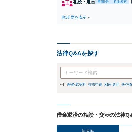
相続・遺言
事例9件
料金表有
他3分野を表示
法律Q&Aを探す
例）
離婚 慰謝料
誹謗中傷
相続 遺産
著作物
借金返済の相談・交渉の法律Q
新着順