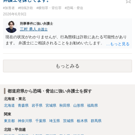
#加害者
#特殊詐欺
#横領罪・背任罪
#恐喝・脅迫
2026年6月9日
刑事事件に強い弁護士
三村 勇人
弁護士
現在の状況がわかりませんが、行為態様は詐欺にあたる可能性があり
ます。 弁護士にご相談されることをお勧めいたします。
もっとみる
都道府県から恐喝・脅迫に強い弁護士を探す
北海道・東北
北海道
青森県
岩手県
宮城県
秋田県
山形県
福島県
関東
東京都
神奈川県
千葉県
埼玉県
茨城県
栃木県
群馬県
北陸・甲信越