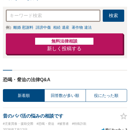
検索
例）
離婚 慰謝料
誹謗中傷
相続 遺産
著作物 違法
無料法律相談
新しく投稿する
恐喝・脅迫の法律Q&A
新着順
回答数が多い順
役にたった順
昔のパパ活の悩みの相談です
#児童買春・援助交際
#恐喝・脅迫
#被害者
#特殊詐欺
2026年7月12日
役にたった
2