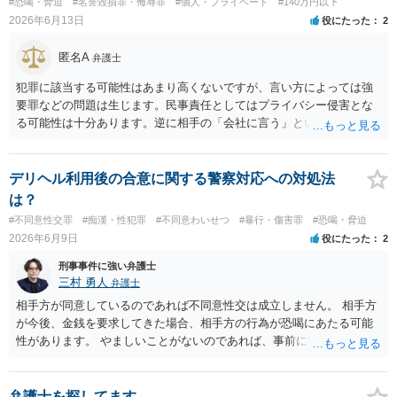
#恐喝・脅迫
#名誉毀損罪・侮辱罪
#個人・プライベート
#140万円以下
へご相談されることをお勧めはいたします。 ※余談ですが、被害者通
2026年6月13日
役にたった
2
知を依頼すると現在の検察庁での捜査進行や公判期日を知ることがで
きますので、送致後であれば検察庁に電話してみてください。
匿名A
弁護士
犯罪に該当する可能性はあまり高くないですが、言い方によっては強
要罪などの問題は生じます。民事責任としてはプライバシー侵害とな
る可能性は十分あります。逆に相手の「会社に言う」という発言は脅
迫の可能性はあります。ただ、この種のトラブルでは警察は動かない
（双方の主張ともに取り合わない）でしょう。 返済がなされないので
あれば訴訟や支払督促など法的措置を取るべきというのが法律相談と
デリヘル利用後の合意に関する警察対応への対処法
しての模範解答となります。「親に言う」という行為が犯罪に該当し
は？
ないとしても、本件のように余計なトラブルを招き、相手が反発して
#不同意性交罪
#痴漢・性犯罪
#不同意わいせつ
#暴行・傷害罪
#恐喝・脅迫
任意の返済が期待できなくなり、事情によっては不法行為を主張され
2026年6月9日
役にたった
2
て事実上相殺（減額）となってしまうリスクもあり、何の得にもなり
ません。
刑事事件に強い弁護士
三村 勇人
弁護士
相手方が同意しているのであれば不同意性交は成立しません。 相手方
が今後、金銭を要求してきた場合、相手方の行為が恐喝にあたる可能
性があります。 やましいことがないのであれば、事前に警察に相談す
るのも良いかと思われます。
弁護士を探してます。