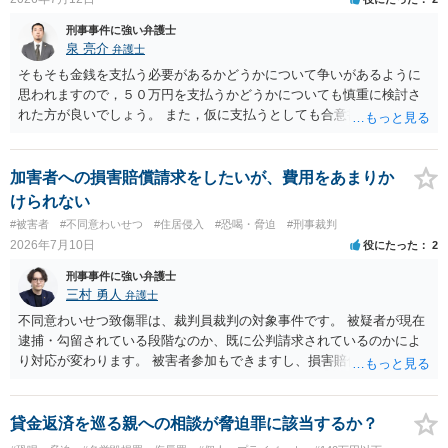
刑事事件に強い弁護士
泉 亮介
弁護士
そもそも金銭を支払う必要があるかどうかについて争いがあるように
思われますので，５０万円を支払うかどうかについても慎重に検討さ
れた方が良いでしょう。 また，仮に支払うとしても合意書を交わし，
清算条項等を入れた上で，相手との関係をしっかりと断てるように書
面を作成したうえで支払いをする必要があるでしょう。 一度弁護士に
相談をされた方が良いかと思われます。
加害者への損害賠償請求をしたいが、費用をあまりか
けられない
#被害者
#不同意わいせつ
#住居侵入
#恐喝・脅迫
#刑事裁判
2026年7月10日
役にたった
2
刑事事件に強い弁護士
三村 勇人
弁護士
不同意わいせつ致傷罪は、裁判員裁判の対象事件です。 被疑者が現在
逮捕・勾留されている段階なのか、既に公判請求されているのかによ
り対応が変わります。 被害者参加もできますし、損害賠償命令制度も
刑事和解も活用できます。 私なら、被告人本人だけでなく、親族等の
第三者を保証人とする内容で債務名義を取得できるの、まずは刑事和
解を検討します。 弁護士に依頼せず、ご自身で手続きを進めることは
貸金返済を巡る親への相談が脅迫罪に該当するか？
できますが、経験上うまくいった例をみたことがありません。 弁護士