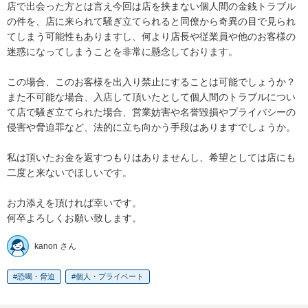
店で出会った方とは言え今回は店を挟まない個人間の金銭トラブル
の件を、店に来られて騒ぎ立てられると同僚から奇異の目で見られ
てしまう可能性もありますし、何より店長や従業員や他のお客様の
迷惑になってしまうことを非常に懸念しております。

この場合、このお客様を出入り禁止にすることは可能でしょうか？

また不可能な場合、入店して頂いたとして個人間のトラブルについ
て店で騒ぎ立てられた場合、営業妨害や名誉毀損やプライバシーの
侵害や脅迫罪など、法的に立ち向かう手段はありますでしょうか。 

私は頂いたお金を返すつもりはありませんし、希望としては店にも
二度と来ないでほしいです。

お力添えを頂ければ幸いです。

何卒よろしくお願い致します。
kanon さん
恐喝・脅迫
個人・プライベート