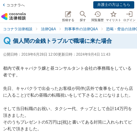
弁護士の方はこちら
ココナラへ
投稿する
探す
閲覧履歴
マイリスト
ログイン
ココナラ法律相談
法律Q&A
刑事事件の法律Q&A
恐喝・脅迫の法律Q
個人間の金銭トラブルで職場に来た場合
公開日時：
2019年6月28日 12:00
更新日時：
2024年9月4日 11:43
都内で夜キャバクラ嬢と昼コンサルタント会社の事務職をしている
者です。

先日、キャバクラで出会ったお客様が同伴(店外で食事をしてから店
に入ること)で私の昼職の転職祝いをして下さることになりました。

そして当日転職のお祝い、タクシー代、チップとして合計14万円を
頂きました。

そのうちプレゼントの5万円は[祝]と書いてある封筒に入れられてピ
ン札で頂きました。
