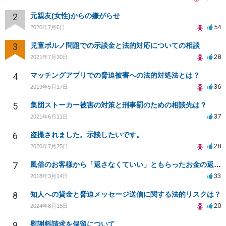
2
元親友(女性)からの嫌がらせ
54
2020年7月6日
3
児童ポルノ問題での示談金と法的対応についての相談
28
2021年7月30日
4
マッチングアプリでの脅迫被害への法的対処法とは？
36
2019年5月17日
5
集団ストーカー被害の対策と刑事罰のための相談先は？
37
2021年6月11日
6
盗撮されました。示談したいです。
28
2020年7月25日
7
風俗のお客様から「返さなくていい」ともらったお金の返済を強要されています
33
2018年3月14日
8
知人への貸金と脅迫メッセージ送信に関する法的リスクは？
20
2024年8月18日
9
慰謝料請求を保留について