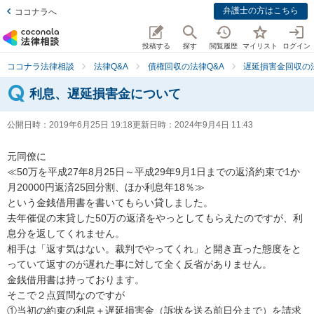
弁護士の方はこちら
ココナラへ
投稿する
探す
閲覧履歴
マイリスト
ログイン
ココナラ法律相談
法律Q&A
債権回収の法律Q&A
遅延損害金回収の法
利息、遅延損害金について
公開日時：
2019年6月25日 19:18
更新日時：
2024年9月4日 11:43
元同僚に

≪50万を平成27年8月25日～平成29年9月1日までの返済約束で1か
月20000円返済25回分割、ほか利息年18％≫

という金銭借用書を書いてもらい貸しました。

去年催促の末貸した50万の返済をやっとしてもらえたのですが、利
息分を返してくれません。

相手は「返す気はない。裁判でやってくれ」と開き直った態度をと
っていて返すのが遅れた事に対して全く反省がありません。

金銭借用書は持っております。

そこで２点質問なのですが

①当初の約束の利息＋遅延損害金（訴状を送る前日分まで）を請求