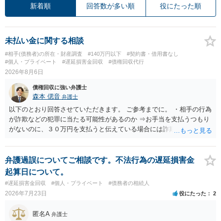
新着順
回答数が多い順
役にたった順
未払い金に関する相談
#相手(債務者)の所在・財産調査
#140万円以下
#契約書・借用書なし
#個人・プライベート
#遅延損害金回収
#債権回収代行
2026年8月6日
債権回収に強い弁護士
森本 偲音
弁護士
以下のとおり回答させていただきます。 ご参考までに。 ・相手の行為
が詐欺などの犯罪に当たる可能性があるのか ⇒お手当を支払うつもり
がないのに、３０万円を支払うと伝えている場合には詐欺罪に該当す
る可能性があります。 ・未払い金を回収するためにどのような法的手
段が取れるのか ⇒契約に基づく履行請求として３０万円を請求するこ
とが考えられますが、 パパ活の契約は、売春防止法に抵触する契約
弁護過誤についてご相談です。不法行為の遅延損害金
であるため、公序良俗に反する契約として 民法上無効（民法９０
起算日について。
条）となるため、相手方に請求できない可能性が高いです。 ・相手の
#遅延損害金回収
#個人・プライベート
#債務者の相続人
氏名や住所が分からない状態でも対応可能なのか ⇒訴訟等の裁判上の
2026年7月23日
役にたった
2
手続を利用する場合には、原則として相手方の住所・氏名を把握して
いる必要があります。
匿名A
弁護士