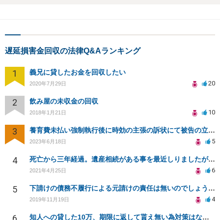
遅延損害金回収の法律Q&Aランキング
1
義兄に貸したお金を回収したい
20
2020年7月29日
2
飲み屋の未収金の回収
10
2018年1月21日
3
養育費未払い強制執行後に時効の主張の訴状にて被告の立場です。東京裁判所対応可能弁護人を探しております
5
2023年6月18日
4
死亡から三年経過。遺産相続がある事を最近しりましたが放棄できますでしょうか？
6
2021年4月25日
5
下請けの債務不履行による元請けの責任は無いのでしょうか？
4
2019年11月19日
6
知人への貸した10万、期限に返して貰え無い為対策はないか？多めに返すと言ってきた分も貰えるのか？