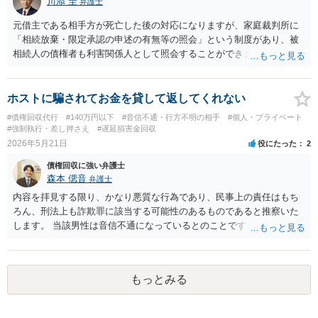
川添 圭
弁護士
す。少なくとも弁護士に依頼する場合は最初に着手金がかかることが
多いので、相手から回収できなければ費用倒れとなります。 経験上、
元借主である相手方が死亡した後の対応になりますが、家庭裁判所に
相手の資力や勤務先も不明の場合、費用倒れとなることも多いです。
「相続放棄・限定承認の申述の有無等の照会」という制度があり、被
相続人の債権者も利害関係人として照会することができます。照会を
行うべき家庭裁判所は、相続放棄の申述の管轄裁判所と同じ（原則と
して被相続人の最後の住所地を管轄する家庭裁判所）となります。照
会申請者の本人確認資料のほか、被相続人の相続関係の戸籍謄本類や
ホストに騙されてお金を貸して返してくれない
債権の存在を示す証拠資料などが必要になります。裁判所ウェブサイ
#債権回収代行
#140万円以下
#音信不通・行方不明の相手
#個人・プライベート
トで案内されていることが多いので、管轄裁判所のホームページを確
#強制執行・差し押さえ
#遅延損害金回収
認してみてください。
2026年5月21日
役にたった
2
債権回収に強い弁護士
森本 偲音
弁護士
内容を拝見する限り、かなり悪質な行為であり、民事上の責任はもち
ろん、刑法上も詐欺罪に該当する可能性のあるものであると推察いた
します。 当該男性は音信不通になっているとのことですが、ホストの
寮の住所等は特定されているのでしょうか。 訴訟等の裁判上の手続を
利用する場合には、原則として相手方の住所を特定する必要がありま
すので、この点は事前にご確認いただいた方が良いかと存じます。 借
もっとみる
用書もあるとのことですので、訴訟等となった場合にも一定程度の立
証の見込みがある事案かと存じますので、まずはお近くの法律事務所
に借用書等の 資料一式をご持参の上ご相談してみてはいかがでしょう