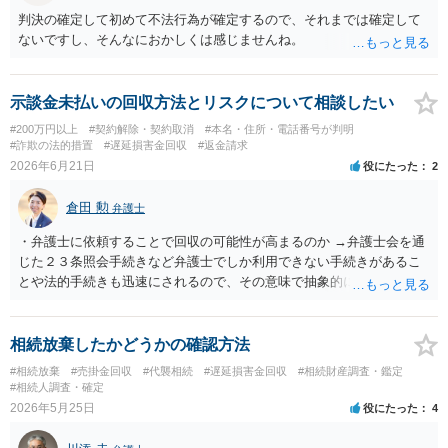
判決の確定して初めて不法行為が確定するので、それまでは確定して
ないですし、そんなにおかしくは感じませんね。
示談金未払いの回収方法とリスクについて相談したい
#200万円以上
#契約解除・契約取消
#本名・住所・電話番号が判明
#詐欺の法的措置
#遅延損害金回収
#返金請求
2026年6月21日
役にたった
2
倉田 勲
弁護士
・弁護士に依頼することで回収の可能性が高まるのか →弁護士会を通
じた２３条照会手続きなど弁護士でしか利用できない手続きがあるこ
とや法的手続きも迅速にされるので、その意味で抽象的にはご本人が
ご自身で行うよりは高まるとは思われます。 ・本人で進められる手続
があるのか →裁判や強制執行手続きなどは書類や手続きを踏めば本人
でも進めることは可能です。 ・財産調査としてどのようなことが可能
相続放棄したかどうかの確認方法
なのか →一般的には裁判手続き後の財産開示手続きや第三者に対する
#相続放棄
#売掛金回収
#代襲相続
#遅延損害金回収
#相続財産調査・鑑定
情報取得手続き等があります。 ・相手に資力がない場合はどうなるの
#相続人調査・確定
か →強制執行手続きを利用しても相手に資力がなければ利用できませ
2026年5月25日
役にたった
4
んので、法的手続きでは回収できないことになります。 ・費用倒れと
なるリスクはどの程度あるのか →相手の具体的な資力次第となりま