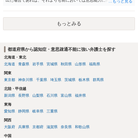
出た場合であれば、それよりも前においては意思能力に問題はないと
判断される可能性のほうが高いと考えられます。 もっとも、診断され
たのが最近であっても認知症としての症状が以前から顕著に出ていた
となれば話は変わってきますので、その点にはご留意ください。
もっとみる
都道府県から認知症・意思疎通不能に強い弁護士を探す
北海道・東北
北海道
青森県
岩手県
宮城県
秋田県
山形県
福島県
関東
東京都
神奈川県
千葉県
埼玉県
茨城県
栃木県
群馬県
北陸・甲信越
新潟県
長野県
山梨県
石川県
富山県
福井県
東海
愛知県
静岡県
岐阜県
三重県
関西
大阪府
兵庫県
京都府
滋賀県
奈良県
和歌山県
中国