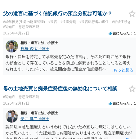
て、手続を進めたらいいでしょう。
父の遺言に基づく信託銀行の預金分配は可能か？
#成年後見(生前の財産管理)
#遺言
#遺産分割
#遺言執行者の選任
#相続手続き
#認知症・意思疎通不能
2026年4月27日
役にたった
1
相続・遺言に強い弁護士
髙橋 俊太
弁護士
銀行・口座を特定して承継先を定めた遺言は、その死亡時にその銀行
の預金として存在していることを前提に解釈されることになると考え
られます。したがって、後見開始後に預金が信託銀行へ一本化される
と、相続時には元の各銀行の預金債権は消えており、遺言どおりにそ
のまま機械的に執行できるとは限らないでしょう。 他方で、遺言全体
の趣旨から「各銀行口座そのもの」ではなく「当時その口座に対応す
母の土地売買と痴呆症発症後の無効化について相談
る財産の帰属先を分けたかった」と読める場合は、信託移行前残高を
#認知症・意思疎通不能
基準に実質的に配分する余地を主張すること自体はあり得ると思いま
2026年2月17日
役にたった
1
すが、これは解釈問題であり、相続人間の争いが生じ得るところで
す。
相続・遺言に強い弁護士
安井 健二
弁護士
認知症＝意思無能力というわけではないため直ちに無効にはならない
かと思います。 また認知症にも段階がありますので、現在初期症状が