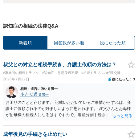
認知症の相続の法律Q&A
新着順
回答数が多い順
役にたった順
叔父との対立と相続手続き、弁護士依頼の方法は？
#家族間の相続トラブル
#認知症・意思疎通不能
#相続トラブルの代理交渉
2026年7月22日
役にたった
3
相続・遺言に強い弁護士
小寺 弘通
弁護士
お困りのことと存じます。 記載いただいているご事情からすれば、弁
護士に依頼されるのが好ましいように思われます。 叔父さんとお母様
が伯母様の相続人になるはずですので、遺産分割手続きという形でお
母様の方で弁護士に依頼されるのが良いかと思います。 また、「葬儀
に呼ばれなかったことについて慰謝料を請求する」と言ってこられて
いる部分に関しては、 現状特に訴訟提起等されている訳ではないので
成年後見の手続きを止めたい