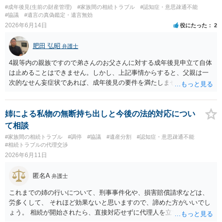
しょうから、こちらから積極的に動く必要はないように見受けられま
#成年後見(生前の財産管理)
#家族間の相続トラブル
#認知症・意思疎通不能
す。 仮に訴訟を起こされるなどした場合には、遺産分割手続きで依頼
#協議
#遺言の真偽鑑定・遺言無効
される弁護士の方に対応をお願いするのが良いのではないでしょう
2026年6月14日
役にたった
2
か。 以上ご参考にしていただければ幸いです。
肥田 弘昭
弁護士
4親等内の親族ですので弟さんのお父さんに対する成年後見申立て自体
は止めることはできません。しかし、上記事情からすると、父親は一
次的なせん妄症状であれば、成年後見の要件を満たしません。そこ
で、①上申書として裁判所に反対の申出をする（法定相続人には意見
を聞かれます）。②医師に父親の精神状態を診断してもらい認知症等
の情況でないことを証明して貰いそれを証拠として裁判所に提出する
姉による私物の無断持ち出しと今後の法的対応につい
などが考えられます。ご参考にしてください。
て相談
#家族間の相続トラブル
#調停
#協議
#遺産分割
#認知症・意思疎通不能
#相続トラブルの代理交渉
2026年6月11日
匿名A
弁護士
これまでの姉の行いについて、刑事事件化や、損害賠償請求などは、
労多くして、 それほど効果ないと思いますので、諦めた方がいいでし
ょう。 相続が開始されたら、直接対応せずに代理人を立てるなどし