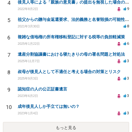
4
後見人等による「親族の意見書」の提出を無視した場合のデメリットと今後に関して
9
2022年8月2日
5
祖父からの贈与金返還要求、法的義務と名誉毀損の可能性は？
8
2021年3月30日
6
複雑な借地権の所有権移転登記に対する税等の負担軽減策
6
2025年1月22日
7
遺産分割協議書における寝たきりの母の署名問題と対処法
3
2025年11月7日
8
叔母が後見人として不適任と考える場合の対策とリスク
3
2025年9月3日
9
認知症の人の公正証書遺言
3
2023年6月2日
10
成年後見人しか手立ては無いの？
3
2023年1月4日
もっと見る