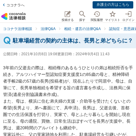
弁護士の方はこちら
ココナラへ
投稿する
探す
閲覧履歴
マイリスト
ログイン
ココナラ法律相談
法律Q&A
相続・遺言の法律Q&A
認知症・意思疎
駐車場経営の契約の主体は、長男と弟どちらに？
公開日時：
2021年10月8日 19:08
更新日時：
2024年9月4日 11:43
3年前の父逝去の際は、相続権のあるもうひとりの弟は相続拒否を手
続き。アルツハイマー型認知症要支援度1の85歳の母と、精神障碍
者手帳2級の57歳の長男(投稿者)が、現在ふたりで同居中。母は、自
筆にて、長男単独相続を希望する旨の遺言書を作成し、法務局に保
管済(遺産分割協議書未作成)。

また、母は、横浜に住む弟夫婦の支援・介助等を受けたくないとの
希望(長男より、弟へ書面にて、具申済)。長男は、父逝去後、首都
圏での生活保護を打切り、実家で、母とふたり暮らしを開始し現在
に至る。母の通院、買物、日常生活ほぼすべてを長男が支援中。長
男は、週20時間のアルバイトも継続中。

実家以外に、父の実家跡地を利用した、駐車場経営を引継いだが、