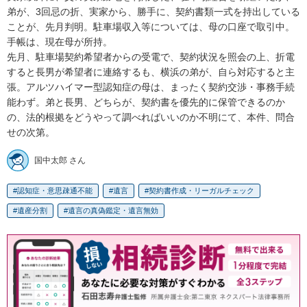
弟が、3回忌の折、実家から、勝手に、契約書類一式を持出している
ことが、先月判明。駐車場収入等については、母の口座で取引中。
手帳は、現在母が所持。

先月、駐車場契約希望者からの受電で、契約状況を照会の上、折電
すると長男が希望者に連絡するも、横浜の弟が、自ら対応すると主
張。アルツハイマー型認知症の母は、まったく契約交渉・事務手続
能わず。弟と長男、どちらが、契約書を優先的に保管できるのか
の、法的根拠をどうやって調べればいいのか不明にて、本件、問合
せの次第。
国中太郎 さん
認知症・意思疎通不能
遺言
契約書作成・リーガルチェック
遺産分割
遺言の真偽鑑定・遺言無効