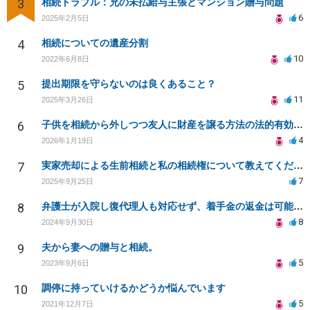
3
相続トラブル：兄の未払給与主張とマンション贈与問題
6
2025年2月5日
4
相続についての遺産分割
10
2022年6月8日
5
提出期限を守らないのは良くあること？
11
2025年3月26日
6
子供を相続から外しつつ友人に財産を譲る方法の法的有効性は？
4
2026年1月19日
7
実家売却による生前相続と私の相続権について教えてください
7
2025年9月25日
8
弁護士が入院し復代理人も対応せず、着手金の返金は可能か？
8
2024年9月30日
9
夫から妻への贈与と相続。
5
2023年9月6日
10
調停に持っていけるかどうか悩んでいます
5
2021年12月7日