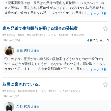
上記事実関係では、長男はお父様の意向を直接聞いていないので、将
来３等分の主張をされる可能性があります。 お父様から法定相続人の
皆様の前で改めて意向をお話していただくか、お父様に対し遺言を残
していただくように弁護士等に相談するようアドバイスする方法があ
ります。
家を兄弟で生前贈与を受ける場合の妥協案
#生前贈与
#協議
#家族間の相続トラブル
#不動産・土地の相続
2026年3月5日
役にたった
3
高島 秀行
弁護士
①このように意見が食い違う際の妥協案はどういうものが一般的です
か？ あなたが賃料をもらうか、あなたの持ち分を姉に買い取ってもら
うかだと思います。 共有物分割請求と言って、共有を解消する場合
売って代金を分けるか、 あなたの持ち分を買い取るよう請求するこ
とができます。 ただし、共有で贈与を受けるときに、相手が使用す
ることを認めると そのような共有物分割請求ができるのかが問題と
叔母に脅されている。
なってしまいます。 ②仮に姉がこの家で事業を始めた場合、私に一定
#生前贈与
#家族間の相続トラブル
#相続トラブルの代理交渉
の賃貸料を払うのが一般的でしょうか？ 姉だけ使用することを認
2026年2月23日
めるのであれば賃料をもらったらよいと思います。 ③家や土地を共有
名義にするとトラブルが多いと聞きますが、家を兄弟姉妹で相続・贈
久野 択真
弁護士
与を受ける場合みなさんどうしているのでしょうか。 共有で贈与