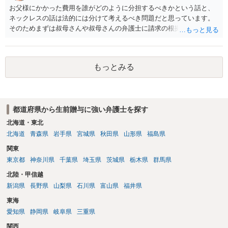
を受けるということは少なく、相続で共有となった場合は遺産分割の
お父様にかかった費用を誰がどのように分担するべきかという話と、
際に なるべく共有にしないで、代償金をもらうか、売って代金を分
ネックレスの話は法的には分けて考えるべき問題だと思っています。
ける方法にする。 やむなく共有になってしまった場合は共有物分割
そのためまずは叔母さんや叔母さんの弁護士に請求の根拠を尋ねてみ
請求で共有状態を解消するのが一般的です。 最初から、共有で相
た方が良いと思います。 なお、今後も叔母さんが引かないような場合
手が使用することを前提に贈与を受けると 共有物分割請求ができる
には、ご相談者様の方でも弁護士に具体的に相談してみるのも良いと
かどうか微妙になってしまうので、賃料をもらうくらいしか 解決方
思います。 以上ご参考までに。
法が亡くなってしまう可能性があります。 弁護士に面談で詳しい
もっとみる
事情を話して相談された方がよいと思います。
都道府県から生前贈与に強い弁護士を探す
北海道・東北
北海道
青森県
岩手県
宮城県
秋田県
山形県
福島県
関東
東京都
神奈川県
千葉県
埼玉県
茨城県
栃木県
群馬県
北陸・甲信越
新潟県
長野県
山梨県
石川県
富山県
福井県
東海
愛知県
静岡県
岐阜県
三重県
関西