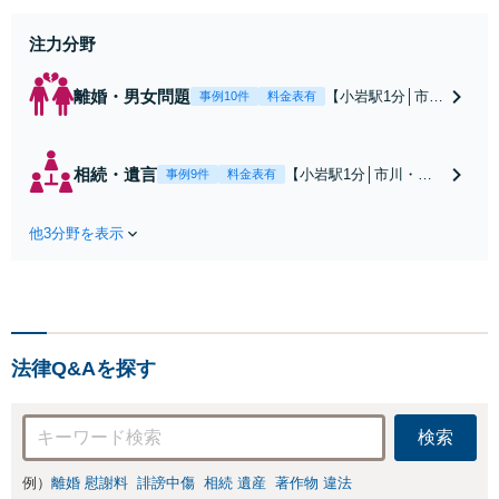
身】豊富な専門知識あり
注力分野
離婚・男女問題
【小岩駅1分│市
事例10件
料金表有
川・船橋近く】高
額な慰謝料請求の
回避、裁判提起前
相続・遺言
【小岩駅1分│市川・船
事例9件
料金表有
の和解、子の認知
橋近く】【不動産業界
と養育費請求など
出身】不動産を含む複
実績多数【不動産
他3分野を表示
雑な相続の手続き、遺
業界出身】知見を
言書作成に強みあり！
活かし、持ち家の
【江戸川区内出張サー
財産分与に対応！
ビス実施中】来所が難
離婚に関するお悩
しい地域の皆さまも、
みは、お気軽にご
気兼ねなくお問い合わ
相談ください【メ
法律Q&Aを探す
せください【メディア
ディア出演】【早
出演】【早朝・夜間・
朝・夜間対応可】
休日対応可】
検索
例）
離婚 慰謝料
誹謗中傷
相続 遺産
著作物 違法