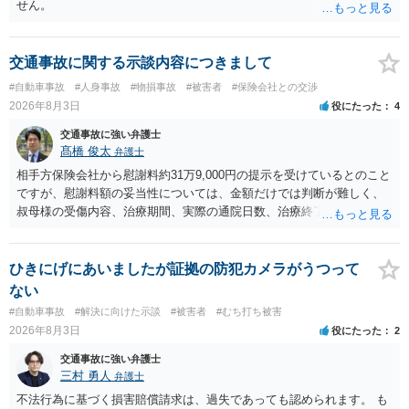
せん。
交通事故に関する示談内容につきまして
#自動車事故
#人身事故
#物損事故
#被害者
#保険会社との交渉
2026年8月3日
役にたった
4
交通事故に強い弁護士
髙橋 俊太
弁護士
相手方保険会社から慰謝料約31万9,000円の提示を受けているとのこと
ですが、慰謝料額の妥当性については、金額だけでは判断が難しく、
叔母様の受傷内容、治療期間、実際の通院日数、治療終了の経緯、後
遺症の有無、相手方保険会社から提示されている示談内容の内訳等を
確認する必要があります。保険会社から提示される慰謝料額について
は、弁護士が介入することにより増額を検討できる場合がありますの
ひきにげにあいましたが証拠の防犯カメラがうつって
で、以下の資料・情報を準備した上で、弁護士に個別に相談すること
ない
をお勧めいたします。 ・相手方保険会社から届いている示談金額の提
#自動車事故
#解決に向けた示談
#被害者
#むち打ち被害
示書類 ・叔母様の診断名、けがの内容 ・治療開始日及び治療終了日
2026年8月3日
役にたった
2
・入院の有無、通院回数 ・現在も症状が残っているか ・叔母様ご本人
やご家族等が加入している保険に、今回の事故で利用できる弁護士費
交通事故に強い弁護士
用特約が付帯しているか なお、被害者は叔母様ご本人となりますの
三村 勇人
弁護士
で、弁護士が受任する場合には、叔母様ご本人の依頼意思等を確認す
不法行為に基づく損害賠償請求は、過失であっても認められます。 も