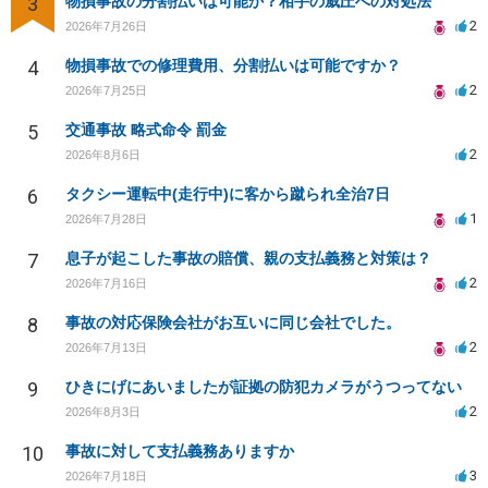
3
物損事故の分割払いは可能か？相手の威圧への対処法
2
2026年7月26日
4
物損事故での修理費用、分割払いは可能ですか？
2
2026年7月25日
5
交通事故 略式命令 罰金
2
2026年8月6日
6
タクシー運転中(走行中)に客から蹴られ全治7日
1
2026年7月28日
7
息子が起こした事故の賠償、親の支払義務と対策は？
2
2026年7月16日
8
事故の対応保険会社がお互いに同じ会社でした。
2
2026年7月13日
9
ひきにげにあいましたが証拠の防犯カメラがうつってない
2
2026年8月3日
10
事故に対して支払義務ありますか
3
2026年7月18日