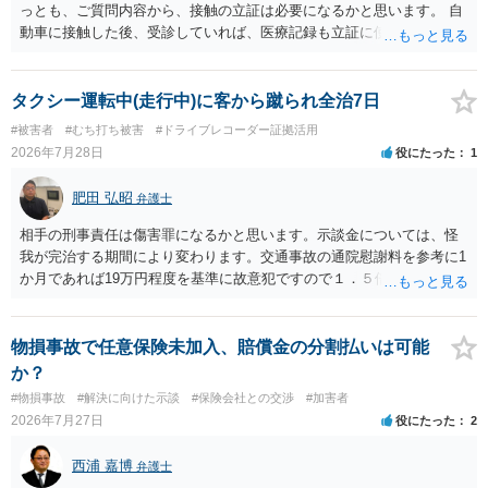
る必要があります。日本語での十分な意思疎通が難しいとのことです
っとも、ご質問内容から、接触の立証は必要になるかと思います。 自
ので、そのあたりのご事情も踏まえて、依頼意思の確認方法等を検討
動車に接触した後、受診していれば、医療記録も立証に使えるかと思
する必要があると思われます。
います。 いずれにせよ、多角的に検討する必要がありますので、弁護
士にご相談ください。
タクシー運転中(走行中)に客から蹴られ全治7日
#被害者
#むち打ち被害
#ドライブレコーダー証拠活用
2026年7月28日
役にたった
1
肥田 弘昭
弁護士
相手の刑事責任は傷害罪になるかと思います。示談金については、怪
我が完治する期間により変わります。交通事故の通院慰謝料を参考に1
か月であれば19万円程度を基準に故意犯ですので１．５倍か2倍程度す
る金額が相場かと思います。完治の期間が延びればその分慰謝料額も
上がるかと思います。ご参考にしてください。
物損事故で任意保険未加入、賠償金の分割払いは可能
か？
#物損事故
#解決に向けた示談
#保険会社との交渉
#加害者
2026年7月27日
役にたった
2
西浦 嘉博
弁護士