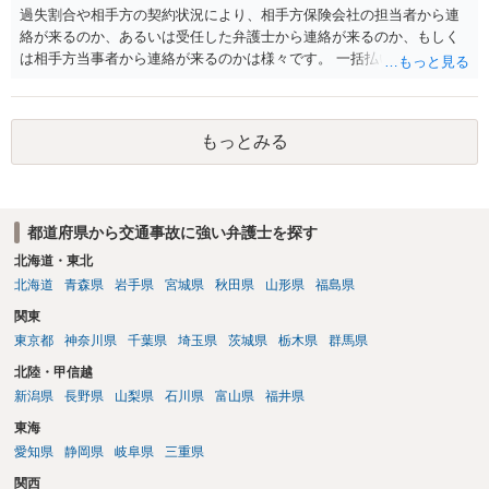
過失割合や相手方の契約状況により、相手方保険会社の担当者から連
絡が来るのか、あるいは受任した弁護士から連絡が来るのか、もしく
は相手方当事者から連絡が来るのかは様々です。 一括払いや分割払い
は、和解交渉の際の条件となります。 相手方が相談者さんの損害賠償
金の支払いにつき、分割払いに合意すれば、和解は可能です。 他方で
合意しなければ和解できないことになります。 今後の見通しを知る為
もっとみる
に、交渉の方向性につき、最寄りの法律事務所で相談だけでもされる
ことも検討ください。
都道府県から交通事故に強い弁護士を探す
北海道・東北
北海道
青森県
岩手県
宮城県
秋田県
山形県
福島県
関東
東京都
神奈川県
千葉県
埼玉県
茨城県
栃木県
群馬県
北陸・甲信越
新潟県
長野県
山梨県
石川県
富山県
福井県
東海
愛知県
静岡県
岐阜県
三重県
関西