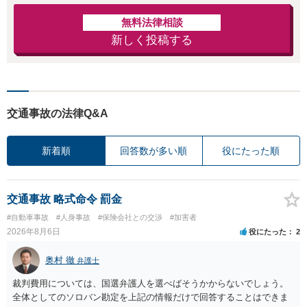
無料法律相談
新しく投稿する
交通事故の法律Q&A
新着順
回答数が多い順
役にたった順
交通事故 略式命令 罰金
#自動車事故
#人身事故
#保険会社との交渉
#加害者
2026年8月6日
役にたった
2
奥村 徹
弁護士
裁判費用については、国選弁護人を選べばそうかからないでしょう。
全体としてのソロバン勘定を上記の情報だけで回答することはできま