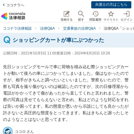
弁護士の方はこちら
ココナラへ
投稿する
探す
閲覧履歴
マイリスト
ログイン
ココナラ法律相談
法律Q&A
交通事故の法律Q&A
法律Q&A「ショ
ショッピングカートが車にぶつかった
公開日時：
2021年10月5日 11:00
更新日時：
2024年8月20日 10:26
先日ショッピングモールで車に荷物を積み込む際ショッピングカー
トが動いて後ろの車にぶつかってしまいました。傷はなかったので
すが、相手がきちんと調べたいといいました。警察もいたので、警
察も写真を撮り傷がないのは確認したのですが、次の日修理屋から
電話がかかってきて傷があったから直してくれと言われました。警
察の写真は見せてもらえないと言われ、私はどのような対応をすれ
ば良いか困ってます。私の態度が悪いから示談にしても良かったが
許さないと高圧的な態度をとってきます。私はきちんと謝ったしそ
のようなことはないと思ってます。
ココロ さん