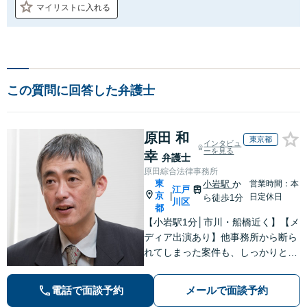
マイリストに入れる
この質問に回答した弁護士
原田 和
東京都
インタビュ
ーを見る
幸
弁護士
原田綜合法律事務所
東
小岩駅
か
営業時間：本
江戸
京
|
日定休日
ら徒歩1分
川区
都
【小岩駅1分│市川・船橋近く】【メ
ディア出演あり】他事務所から断ら
れてしまった案件も、しっかりと面
談し、法的アドバイスをいたします
【解決実績約1000件】豊富な離婚調
電話で面談予約
メールで面談予約
停・裁判実績あり【不動産業界出