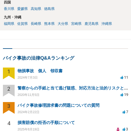
四国
香川県
愛媛県
高知県
徳島県
九州・沖縄
福岡県
佐賀県
長崎県
熊本県
大分県
宮崎県
鹿児島県
沖縄県
バイク事故の法律Q&Aランキング
1
物損事故 個人 領収書
11
2024年7月3日
2
警察からの手紙と当て逃げ疑惑、対応方法と法的リスクとは？
19
2020年11月5日
3
バイク事故修理請求書の問題についての質問
7
2024年2月22日
4
損害賠償の拒否の手順について
3
2025年8月19日