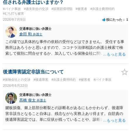
任される弁護士はいますか？
#バイク事故
#過失割合の交渉
#損害賠償増額
#被害者
#弁護士費用特約
#むち打ち被害
2026年7月9日
役にたった
1
交通事故に強い弁護士
倉田 勲
弁護士
この場では具体的な事件の依頼の受付などはできません。 受任する事
務所はあろうかと思いますので、ココナラ法律相談の弁護士検索で検
索して個別に問合せするか、加入している保険会社に問い合わせをし
て弁護士を紹介してもらってください。
後遺障害認定非該当について
#保険会社との交渉
#後遺障害
#弁護士費用特約
#被害者
#バイク事故
2026年6月22日
交通事故に強い弁護士
髙橋 俊太
弁護士
腱板損傷、棘上筋部分断裂との診断名があるにもかかわらず、後遺障
害非該当となること自体は、残念ながら実務上あり得ます。自賠責の
後遺障害認定では、単に症状が残っていることや、診断書に傷病名が
記載されていることだけでは足りず、事故によって生じた外傷性の異