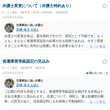
常所見が画像等で客観的に確認できるか、症状の経過や治療状況と整
合するか、将来にわたり残存する障害といえるかが重視されます。 今
弁護士変更について（弁護士特約あり）
回の＜理由＞を見る限り、認定側は、MRI等に変性所見はあるもの
#バイク事故
#被害者
#弁護士費用特約
#後遺障害
の、事故による明らかな腱板損傷等の外傷性所見とは評価できない、
2026年6月19日
可動域制限についてもその原因となる客観的所見に乏しい、という理
由で非該当と判断しているようです。つまり、「棘上筋部分断裂」と
交通事故に強い弁護士
いう診断名自体を無視しているというより、それが本件事故による外
髙橋 俊太
弁護士
傷性の障害として裏付けられているかという点で否定的に見られてい
弁護士の変更自体は、委任契約ですので、原則として可能です。もっ
るものと思われます。 納得できない場合には、異議申立てを検討する
とも、まもなく後遺障害認定の結果が出る段階であれば、今すぐ変更
ことになりますが、単に「痛みが残っている」「MRIで部分断裂と診
することが本当に有利かは慎重に考える必要があります。すでに申請
断されている」と主張するだけでは、結論が変わらない可能性が高い
済みで結果待ちの状態であれば、この時点で弁護士を変更しても、少
です。異議申立てでは、事故前に肩症状がなかったこと、事故態様か
なくとも初回認定の結果自体には影響を与えられるわけではないと思
ら右肩に相当な外力が加わったこと、事故後早期から右肩症状が一貫
われます。右肩の棘上筋部分断裂、通院８か月半、実通院６８回とい
後遺障害等級認定の見込み
していること、画像所見が事故による外傷性変化と評価できること、
う事情があるのであれば、後遺障害認定の可能性が全くない事案とは
#バイク事故
#後遺障害
#被害者
可動域制限の原因が医学的に説明できることなどを、追加資料で補う
いえないと思います。ただし、認定の可否は通院期間や通院回数だけ
2026年5月26日
役にたった
2
必要があります。具体的には、主治医又は画像診断医の意見書、MRI
でなく、画像所見、可動域制限、症状の一貫性、事故態様、後遺障害
画像の再読影、事故直後からの診療録、可動域検査の推移、症状の一
診断書の記載内容等によって判断されます。 まずは担当弁護士本人
交通事故に強い弁護士
貫性を示す資料などを確認することが考えられます。 現在依頼されて
に、申請内容、提出資料、見通し、非該当だった場合の異議申立て方
髙橋 俊太
弁護士
いる弁護士に対し、非該当理由を踏まえて、どの点を追加立証できる
針について直接確認されるのがよいと思います。弁護士費用特約を利
ご記載の内容を前提とすると、後遺障害等級認定を検討する余地は十
のか、医師の意見書や画像鑑定を取得すべきかを確認されるとよいで
用している場合でも、弁護士変更が可能なことはありますが、保険会
分ある事案だと思われます。 右肩について、MRI上「棘上筋腱部分断
しょう。
社への確認や、既に発生している費用・費用上限との関係を確認して
裂」の所見があり、症状固定時にも右肩痛と可動域制限が残存してい
おいた方がよいでしょう。
るとのことですので、痛みのみの事案ではなく、機能障害も問題とな