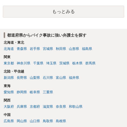
り得る事案です。 肩関節の可動域については、主要運動である屈曲・
外転が健側の約２分の１に制限されているとのことですので、数値上
もっとみる
は肩関節の機能障害として１０級１０号や１２級６号などの後遺障害
が検討対象になり得ると考えられます。もっとも、実際の認定では、
可動域の数値だけでなく、事故態様、受傷直後からの肩症状の訴え、
初診時の所見、MRI所見と事故との因果関係、既往症・変性所見の有
都道府県からバイク事故に強い弁護士を探す
無、治療経過、医師の後遺障害診断書の記載内容などが総合的に検討
されます。事故から２か月後にMRIで判明したとのことですので、そ
北海道・東北
の間も一貫して肩の痛みや可動域制限を訴えていたかが重要です。ま
北海道
青森県
岩手県
宮城県
秋田県
山形県
福島県
た、MRI上、棘上筋萎縮や脂肪変性がない点は、慢性・陳旧性の断裂
関東
ではなく外傷性を主張するうえで意味を持つ可能性があります。一方
東京都
神奈川県
千葉県
埼玉県
茨城県
栃木県
群馬県
で、骨挫傷や骨折所見がないこと、骨内ガングリオン等の記載がある
ことから、自賠責側が既往・変性を問題にする可能性もあるように思
北陸・甲信越
われます。 したがって、後遺障害診断書では、右肩痛、可動域制限、
新潟県
長野県
山梨県
石川県
富山県
福井県
自動・他動可動域、MRI所見、日常生活・仕事上の支障を具体的に記
東海
載してもらうことが重要です。MRI画像、診療録、リハビリ記録、事
故直後からの症状経過も確認したうえで申請することが望ましいでし
愛知県
静岡県
岐阜県
三重県
ょう。
関西
大阪府
兵庫県
京都府
滋賀県
奈良県
和歌山県
中国
広島県
岡山県
山口県
鳥取県
島根県