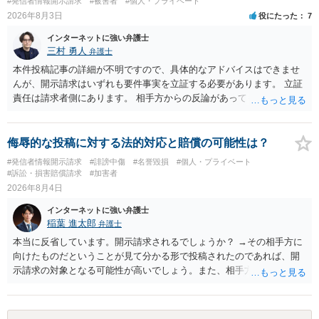
#発信者情報開示請求
#被害者
#個人・プライベート
訴訟で判決となった場合は、実際の弁護士費用が認められる場合と認
2026年8月3日
役にたった
7
められない場合があり何ともいえないところでしょう。
インターネットに強い弁護士
三村 勇人
弁護士
本件投稿記事の詳細が不明ですので、具体的なアドバイスはできませ
んが、開示請求はいずれも要件事実を立証する必要があります。 立証
責任は請求者側にあります。 相手方からの反論があっても、裁判官が
要件事実を満たしていると判断すれば、補充は求められません。 相手
方が口頭で反論したのは、仮処分は迅速性が要求されるためです。 書
面での反論となれば、より遅延する可能性がございます。 また、本件
侮辱的な投稿に対する法的対応と賠償の可能性は？
はXのため、APのIPアドレスの保存期間の問題もございます。 開示請
#発信者情報開示請求
#誹謗中傷
#名誉毀損
#個人・プライベート
求は法律知識が不可欠ですが、それだけでは足りず、実務を踏まえた
#訴訟・損害賠償請求
#加害者
方法を選択することが重要です。
2026年8月4日
インターネットに強い弁護士
稲葉 進太郎
弁護士
本当に反省しています。開示請求されるでしょうか？ →その相手方に
向けたものだということが見て分かる形で投稿されたのであれば、開
示請求の対象となる可能性が高いでしょう。また、相手方の投稿した
文章からすると、実際に発信者情報開示請求がなされる可能性がある
と存じます。発信者情報開示請求が進むと、投稿に使った回線の契約
者のところに、意見照会がなされます。アカウント情報開示の場合