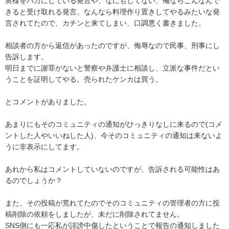
奥様をバカにしている発言や、なにもしてない、俺ならこんなんで
きると受け取れる発言、なんなら料理作り置きしてやるみたいな発
言されてたので、カチンと来てしまい、口調悪く書きました。

相談者の方から返信があったのですが、侮辱なので民事、刑事にし
告訴します。

明日までに謝罪がないと警察や弁護士に相談し、立派な事件だとい
うことを証明してやる。売られたケンカは買う。

とコメントがありました。

あまりにもそのコミュニティの通知がひっきりなしに来るので(コメ
ントした人やいいねした人)、今そのコミュニティの通知は来ないよ
うに非表示にしてます。

あれから私はコメントしていないのですが、告訴される可能性はあ
るのでしょうか？

また、その投稿が荒れてたのでそのコミュニティの管理者の方に投
稿削除の依頼をしましたが、未だに削除されてません。

SNS側にも一応私が誹謗中傷したということで報告の通知しました