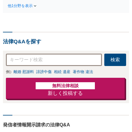
者段階では、示談交渉や証拠の精査
時間予約受付可】【休日・夜間相
他1分野を表示
などを通じ、不起訴獲得に向けた戦
談可】
略的な弁護活動を展開／ご家族が逮
捕された際の迅速サポート【LINE24
時間予約受付可】【休日・夜間相談
可】
法律Q&Aを探す
検索
例）
離婚 慰謝料
誹謗中傷
相続 遺産
著作物 違法
無料法律相談
新しく投稿する
発信者情報開示請求の法律Q&A