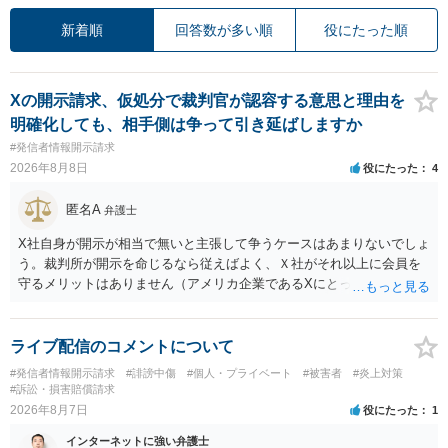
新着順
回答数が多い順
役にたった順
Xの開示請求、仮処分で裁判官が認容する意思と理由を
明確化しても、相手側は争って引き延ばしますか
#発信者情報開示請求
2026年8月8日
役にたった
4
匿名A
弁護士
X社自身が開示が相当で無いと主張して争うケースはあまりないでしょ
う。裁判所が開示を命じるなら従えばよく、Ｘ社がそれ以上に会員を
守るメリットはありません（アメリカ企業であるXにとって、日本の会
員情報などゴミかノイズみたいなものです）。 開示要件を満たすかど
うかを争うよりも、「発信者情報の保有確認がまだできていない」な
どと言い訳して確認できるまで発令を引き伸ばす方で対応してくる方
ライブ配信のコメントについて
が圧倒的に多いです（この作戦は必ずといっていいほど行ってきま
#発信者情報開示請求
#誹謗中傷
#個人・プライベート
#被害者
#炎上対策
す）。
#訴訟・損害賠償請求
2026年8月7日
役にたった
1
インターネットに強い弁護士