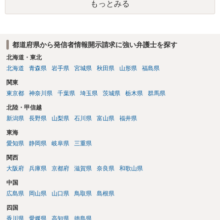
もっとみる
は、アカウントの登録メールに意見照会がなされます。 また、された
場合賠償金はいくらでしょうか。 →ケースバイケースであり、数万円
から１００万単位まで様々でしょう。裁判外であれば交渉して相手方
の請求額から減額することを試みることとなるでしょう。
都道府県から発信者情報開示請求に強い弁護士を探す
北海道・東北
北海道
青森県
岩手県
宮城県
秋田県
山形県
福島県
関東
東京都
神奈川県
千葉県
埼玉県
茨城県
栃木県
群馬県
北陸・甲信越
新潟県
長野県
山梨県
石川県
富山県
福井県
東海
愛知県
静岡県
岐阜県
三重県
関西
大阪府
兵庫県
京都府
滋賀県
奈良県
和歌山県
中国
広島県
岡山県
山口県
鳥取県
島根県
四国
香川県
愛媛県
高知県
徳島県