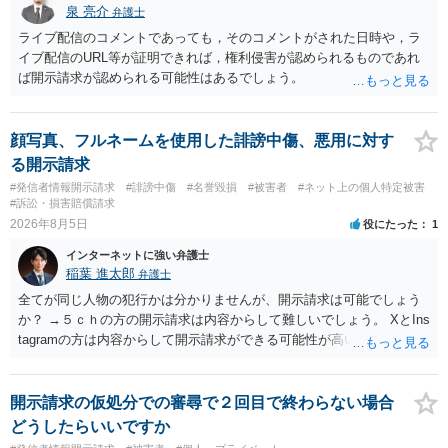
泉 亮介
弁護士
ライブ配信のコメントであっても，そのコメントがされた日時や，ラ
イブ配信のURL等が証明できれば，権利侵害が認められるものであれ
ば開示請求が認められる可能性はあるでしょう。
顔写真、フルネームを使用した誹謗中傷、悪用に対す
る開示請求
#発信者情報開示請求
#誹謗中傷
#名誉毀損
#被害者
#ネット上の個人特定被害
#訴訟・損害賠償請求
2026年8月5日
役にたった
1
インターネットに強い弁護士
稲葉 進太郎
弁護士
全てが同じ人物の犯行かは分かりませんが、開示請求は可能でしょう
か？ →５ｃｈの方の開示請求は内容からして難しいでしょう。 XとIns
tagramの方は内容からして開示請求ができる可能性が高いでしょう。
ただ、アカウントが削除されていると開示請求は失敗する可能性が高
いでしょう。７月中にアカウントが削除されている場合、今から進め
ても失敗する可能性が高いように思われます。 相手を特定できた場
開示請求の仮処分での審尋で２回目で終わらない場合
合、相手に全ての弁護士費用を負担させることは可能でしょうか？ →
どうしたらいいですか
訴訟外の交渉で相手方が認めれば負担させることができるでしょう。