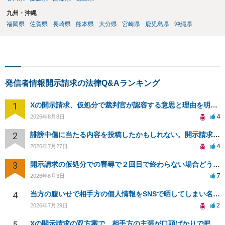
九州・沖縄
福岡県
佐賀県
長崎県
熊本県
大分県
宮崎県
鹿児島県
沖縄県
発信者情報開示請求の法律Q&Aランキング
1
Xの開示請求、仮処分で裁判官が認容する意思と理由を明確化しても、相手側は争って引き延ばしますか
4
2026年8月8日
2
誹謗中傷に当たる内容を投稿したかもしれない。開示請求や民事刑事裁判に発展しうるのか教えて欲しい。
4
2026年7月27日
3
開示請求の仮処分での審尋で２回目で終わらない場合どうしたらいいですか
7
2026年8月3日
4
当方の腹いせで相手方の個人情報をSNSで晒してしまい名誉毀損させてしまったかもしれない
2
2026年7月29日
5
Xの開示請求の双方審で、相手方の主張が口頭ばかりで把握しきれません