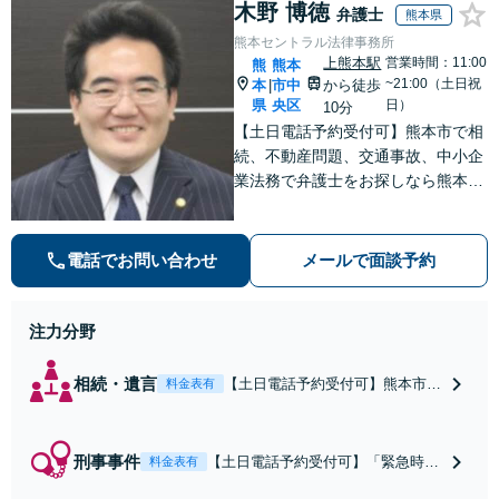
木野 博徳
弁護士
熊本県
熊本セントラル法律事務所
上熊本駅
営業時間：11:00
熊
熊本
~21:00（土日祝
本
市中
から徒歩
|
県
央区
日）
10分
【土日電話予約受付可】熊本市で相
続、不動産問題、交通事故、中小企
業法務で弁護士をお探しなら熊本セ
ントラル法律事務所(Tel: 096-288-2
193)へ。【LINE公式アカウント24
時間予約受付可】【休日・夜間相談
電話でお問い合わせ
メールで面談予約
可】
注力分野
相続・遺言
【土日電話予約受付可】熊本市で
料金表有
相続問題や不動産が絡む家族問題
で弁護士をお探しなら熊本セント
ラル法律事務所(Tel: 096-288-219
刑事事件
【土日電話予約受付可】「緊急時に
料金表有
3)へ／感情的対立を避けながら適
は原則24時間以内に接見対応」被疑
切な解決を目指します【LINE24