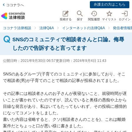
弁護士の方はこちら
ココナラへ
投稿する
探す
閲覧履歴
マイリスト
ログイン
ココナラ法律相談
法律Q&A
インターネットの法律Q&A
発信者情報
SNSのコミュニティで相談者さんと口論。侮辱
したので告訴すると言ってます
公開日時：
2021年9月30日 06:57
更新日時：
2024年9月4日 11:43
SNSのあるグループ(子育てのコミュニティ)に参加しており、そこ
で相談者(男)が子育てのことで相談の記事が投稿されてました。  

その記事には相談者さんのお子さんが夜寝ないこと、就寝時間が遅
いことが書かれていたのですが、読んでいると奥様の愚痴や上から
目線な発言があり、私はいてもたってもいれず、その投稿に感情的
になってコメントをしました。

書いた内容は省略すると、クソ(相談者さんのことを)、これは離婚
案件だとちょっと口が悪い様に書きました。
