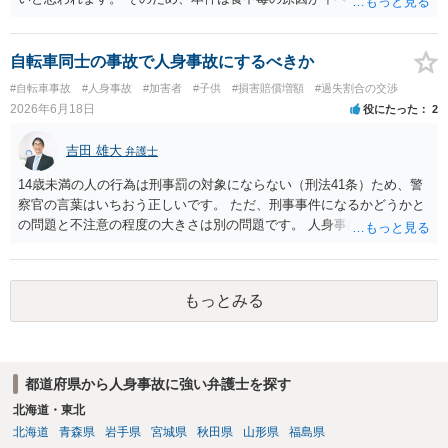
あることを突き止めることができない以上は、入院費等を請求するこ
とは困難であると考えます。
自転車同士の事故で人身事故にするべきか
#自転車事故
#人身事故
#加害者
#子供
#損害賠償増額
#過失割合の交渉
2026年6月18日
役にたった
2
吉田 雄大
弁護士
14歳未満の人の行為は刑事罰の対象にならない（刑法41条）ため、警
察官の言葉はいちおう正しいです。 ただ、刑事事件になるかどうかと
の問題と不注意の程度の大きさは別の問題です。 人身事故の届出を行
い、また、交通事故証明を取っておくこと自体はマイナスになること
はありません。
もっとみる
都道府県から人身事故に強い弁護士を探す
北海道・東北
北海道
青森県
岩手県
宮城県
秋田県
山形県
福島県