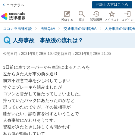
弁護士の方はこちら
ココナラへ
投稿する
探す
閲覧履歴
マイリスト
ログイン
ココナラ法律相談
法律Q&A
交通事故の法律Q&A
人身事故の法律Q&
人身事故 事故後の流れは？
公開日時：
2021年9月29日 19:42
更新日時：
2021年9月29日 21:05
3日前に車でスーパーから車道に出るところを

左からきた人が車の前を通り

前方不注意で車を少し出してしまい

すぐにブレーキを踏みましたが

コツンと音がして当たってしまいました。

持っていたバックにあたったのかなと

思っていたのですが、その後相手が

膝がいたい、診断書を出すということで

人身事故にかわりそうです。

警察がきたときに詳しくも聞かれず

私も気が動転していて
