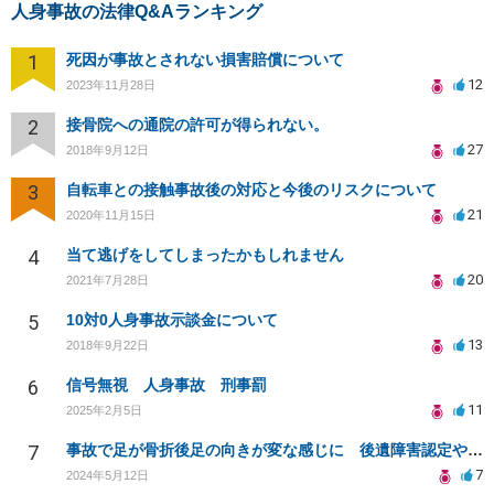
人身事故の法律Q&Aランキング
1
死因が事故とされない損害賠償について
12
2023年11月28日
2
接骨院への通院の許可が得られない。
27
2018年9月12日
3
自転車との接触事故後の対応と今後のリスクについて
21
2020年11月15日
4
当て逃げをしてしまったかもしれません
20
2021年7月28日
5
10対0人身事故示談金について
13
2018年9月22日
6
信号無視 人身事故 刑事罰
11
2025年2月5日
7
事故で足が骨折後足の向きが変な感じに 後遺障害認定や慰謝料増額できるか
7
2024年5月12日