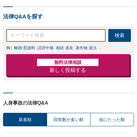
携で高度な問題にも対応可
能◎【法テラス可】【女性
法律Q&Aを探す
弁護士在籍】
検索
例）
離婚 慰謝料
誹謗中傷
相続 遺産
著作物 違法
無料法律相談
新しく投稿する
人身事故の法律Q&A
新着順
回答数が多い順
役にたった順