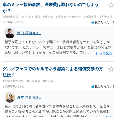
は、弁護士が介入することにより増額を検討できる場合がありますの
車のミラー接触事故、医療費は取れないのでしょう
で、以下の資料・情報を準備した上で、弁護士に個別に相談すること
か？
をお勧めいたします。 ・相手方保険会社から届いている示談金額の提
#自動車事故
#むち打ち被害
#被害者
#保険会社との交渉
#物損事故
#人身事故
示書類 ・叔母様の診断名、けがの内容 ・治療開始日及び治療終了日
2026年7月23日
役にたった
1
・入院の有無、通院回数 ・現在も症状が残っているか ・叔母様ご本人
やご家族等が加入している保険に、今回の事故で利用できる弁護士費
岡田 晃朝
弁護士
用特約が付帯しているか なお、被害者は叔母様ご本人となりますの
で、弁護士が受任する場合には、叔母様ご本人の依頼意思等を確認す
相手が応じてくれない以上は訴訟で、後遺症認定をめぐって争うしか
る必要があります。日本語での十分な意思疎通が難しいとのことです
ないです。 ただ、ミラーですと、よほどの衝撃が無いと首との関係の
ので、そのあたりのご事情も踏まえて、依頼意思の確認方法等を検討
証明は難しいでしょうから、そこが証明できるかでしょうね。
する必要があると思われます。
グルメフェスでのサルモネラ感染による補償交渉の方
法は？
#弁護士費用特約
#人身事故
#被害者
2026年6月19日
役にたった
3
森本 偲音
弁護士
例えば同じ日に同じ者を食べて食中毒を起こした人を探して、証言を
得ること等が考えられますが、既に２か月以上経過しているため難し
いと思われます。 そのため、本件は食中毒の原因がイベント主催者に