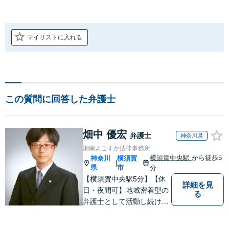
マイリストに入れる
この質問に回答した弁護士
畑中 優宏
弁護士
神奈川県
湘南よこすか法律事務所
横須賀中央駅
から徒歩5
神奈川
横須賀
|
県
市
分
【横須賀中央駅5分】【休
詳細を見
日・夜間可】地域密着型の
る
弁護士として活動し続けて
10年！豊富な弁護経験と信
頼を持つ弁護士。他士業連