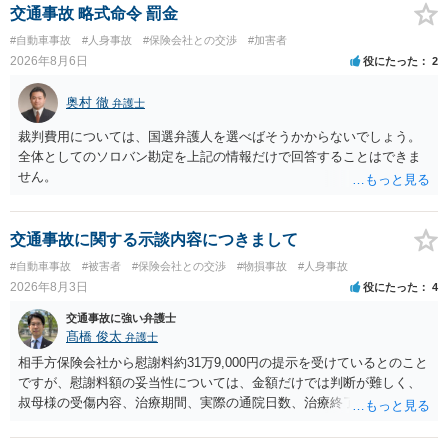
交通事故 略式命令 罰金
#自動車事故
#人身事故
#保険会社との交渉
#加害者
2026年8月6日
役にたった
2
奥村 徹
弁護士
裁判費用については、国選弁護人を選べばそうかからないでしょう。
全体としてのソロバン勘定を上記の情報だけで回答することはできま
せん。
交通事故に関する示談内容につきまして
#自動車事故
#被害者
#保険会社との交渉
#物損事故
#人身事故
2026年8月3日
役にたった
4
交通事故に強い弁護士
髙橋 俊太
弁護士
相手方保険会社から慰謝料約31万9,000円の提示を受けているとのこと
ですが、慰謝料額の妥当性については、金額だけでは判断が難しく、
叔母様の受傷内容、治療期間、実際の通院日数、治療終了の経緯、後
遺症の有無、相手方保険会社から提示されている示談内容の内訳等を
確認する必要があります。保険会社から提示される慰謝料額について