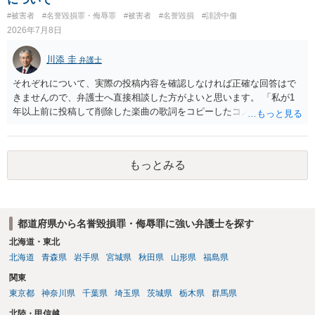
たくない相手である夫）に事実上であれ伝えることは別の法的問題
#被害者
#名誉毀損罪・侮辱罪
#被害者
#名誉毀損
#誹謗中傷
（プライバシー権侵害の問題）が発生します。
2026年7月8日
川添 圭
弁護士
それぞれについて、実際の投稿内容を確認しなければ正確な回答はで
きませんので、弁護士へ直接相談した方がよいと思います。 「私が1
年以上前に投稿して削除した楽曲の歌詞をコピーしたコメント」とい
うのが、あなたが歌詞を盗用したという事実摘示なのであれば、名誉
毀損の可能性がありますが、それ以外の意味であれば回答は変わりま
す。 「私が学生時代にいじられていた」ことは、単にそれだけでは権
もっとみる
利侵害とは言い難いところです（いじめの事実をアウティングされ
た、といった意味であれば権利侵害性が出てくる可能性はあります
が）。
都道府県から名誉毀損罪・侮辱罪に強い弁護士を探す
北海道・東北
北海道
青森県
岩手県
宮城県
秋田県
山形県
福島県
関東
東京都
神奈川県
千葉県
埼玉県
茨城県
栃木県
群馬県
北陸・甲信越