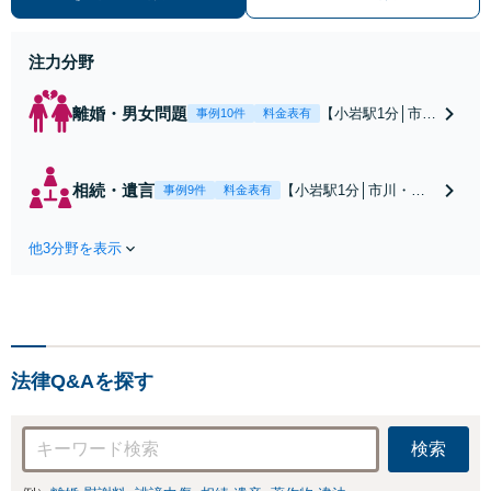
停・裁判実績あり【不動産業界出
身】豊富な専門知識あり
注力分野
離婚・男女問題
【小岩駅1分│市
事例10件
料金表有
川・船橋近く】高
額な慰謝料請求の
回避、裁判提起前
相続・遺言
【小岩駅1分│市川・船
事例9件
料金表有
の和解、子の認知
橋近く】【不動産業界
と養育費請求など
出身】不動産を含む複
実績多数【不動産
他3分野を表示
雑な相続の手続き、遺
業界出身】知見を
言書作成に強みあり！
活かし、持ち家の
【江戸川区内出張サー
財産分与に対応！
ビス実施中】来所が難
離婚に関するお悩
しい地域の皆さまも、
みは、お気軽にご
気兼ねなくお問い合わ
相談ください【メ
法律Q&Aを探す
せください【メディア
ディア出演】【早
出演】【早朝・夜間・
朝・夜間対応可】
休日対応可】
検索