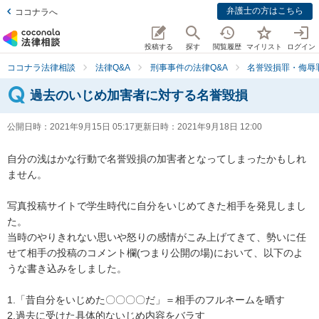
弁護士の方はこちら
ココナラへ
投稿する
探す
閲覧履歴
マイリスト
ログイン
ココナラ法律相談
法律Q&A
刑事事件の法律Q&A
名誉毀損罪・侮辱
過去のいじめ加害者に対する名誉毀損
公開日時：
2021年9月15日 05:17
更新日時：
2021年9月18日 12:00
自分の浅はかな行動で名誉毀損の加害者となってしまったかもしれ
ません。

写真投稿サイトで学生時代に自分をいじめてきた相手を発見しまし
た。

当時のやりきれない思いや怒りの感情がこみ上げてきて、勢いに任
せて相手の投稿のコメント欄(つまり公開の場)において、以下のよ
うな書き込みをしました。

1.「昔自分をいじめた〇〇〇〇だ」＝相手のフルネームを晒す

2.過去に受けた具体的ないじめ内容をバラす
