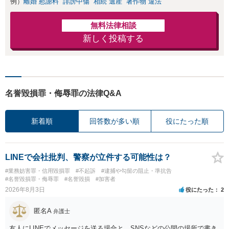
例）
離婚 慰謝料
誹謗中傷
相続 遺産
著作物 違法
無料法律相談
新しく投稿する
名誉毀損罪・侮辱罪の法律Q&A
新着順
回答数が多い順
役にたった順
LINEで会社批判、警察が立件する可能性は？
#業務妨害罪・信用毀損罪
#不起訴
#逮捕や勾留の阻止・準抗告
#名誉毀損罪・侮辱罪
#名誉毀損
#加害者
2026年8月3日
役にたった
2
匿名A
弁護士
友人にLINEでメッセージを送る場合と、SNSなどの公開の場所で書き