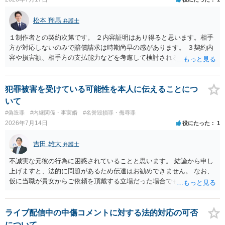
松本 翔馬
弁護士
１制作者との契約次第です。 ２内容証明はあり得ると思います。相手
方が対応しないのみで賠償請求は時期尚早の感があります。 ３契約内
容や損害額、相手方の支払能力などを考慮して検討されるとよいでし
ょう ４損害賠償請求が考えられます。調査費用や弁護士費用も含め請
求する場合もありますが、認められるのはごく一部です。 ５事案の詳
細な検討が必要です。遅延損害金の発生なども確認するとよいでしょ
犯罪被害を受けている可能性を本人に伝えることにつ
う。 ６弁護士に窓口を一本化して、直接連絡を避けることも方法の一
いて
つです。
#偽造罪
#内縁関係・事実婚
#名誉毀損罪・侮辱罪
2026年7月14日
役にたった
1
吉田 雄大
弁護士
不誠実な元彼の行為に困惑されていることと思います。 結論から申し
上げますと、法的に問題があるため伝達はお勧めできません。 なお、
仮に当職が貴女からご依頼を頂戴する立場だった場合でも、女性の夫
への伝達については「お引き受けできない」旨説明することになりま
す。 文書偽造の事実を当該男性に伝達することは、事実上、妻が不倫
していたことを伝えるのと同じ効果をもちます。もちろん不倫はよく
ライブ配信中の中傷コメントに対する法的対応の可否
ないことですが、それを別の方（とりわけ、女性にとって最も知られ
について