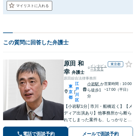
マイリストに入れる
この質問に回答した弁護士
原田 和
東京都
インタビュ
ーを見る
幸
弁護士
原田綜合法律事務所
江
小岩駅
か
営業時間：10:00
東
戸
~17:00（平日）
ら徒歩1
京
|
川
分
都
区
【小岩駅1分│市川・船橋近く】【メ
ディア出演あり】他事務所から断ら
れてしまった案件も、しっかりと面
談し、法的アドバイスをいたします
【解決実績約1000件】豊富な離婚調
電話で面談予約
メールで面談予約