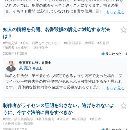
込むのとでは、犯罪の成否から全く違うことになります。前者の場
合、そもそも世間に流布していなければ名誉や信用、業務にかかる犯
罪は成立しないことになります。
知人の情報を公開、名誉毀損の訴えに対処する方法
は？
#示談交渉
#前科・前歴をつけたくない
#名誉毀損罪・侮辱罪
#不起訴
#加害者（未成年）
#執行猶予
2026年7月30日
役にたった
1
刑事事件に強い弁護士
泉 亮介
弁護士
氏名と住所が、第三者からも特定できるような内容であった場合、プ
ライバシー権侵害等の権利侵害が認められる可能性はあるかと思われ
ます。 具体的な投稿内容を確認する必要があるかと思われますので、
ご不安であれば親に相談の上で、個別に弁護士にご相談されると良い
でしょう。
制作者がライセンス証明を出さない。逃げられないよ
うに、今すぐ法的に何をすべきか
#訴訟・損害賠償請求
#著作権侵害
#被害者
#名誉毀損
#被害者
#名誉毀損罪・侮辱罪
2026年7月17日
役にたった
1