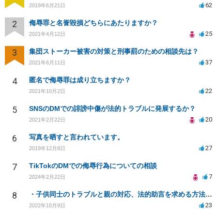
62
2019年6月21日
2
侮辱罪と名誉毀損どちらにあたりますか？
25
2021年4月12日
3
集団ストーカー被害の対策と刑事罰のための相談先は？
37
2021年6月11日
4
匿名で侮辱罪は成り立ちますか？
22
2021年10月2日
5
SNSのDMでの誹謗中傷が法的トラブルに発展するか？
20
2021年2月22日
6
写真を晒すと言われています。
27
2019年12月8日
7
TikTokのDMでの侮辱行為についての相談
7
2024年2月22日
8
・子供同士のトラブルと親の対応、法的助言を求める方法は？
23
2022年10月9日