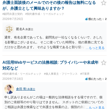
であれば）書面で退所意思の明確化はしておくべきだと考えます。
弁護士面談後のメールでのその後の報告は無料になる
が、弁護士として興味ありますか？
#顧問弁護士契約
#契約書作成・リーガルチェック
2026年7月26日
役にたった
2
匿名A
弁護士
通常、有名企業であっても、顧問先が一社なくなるくらいで、さした
る影響はございません。 そこに使っていた時間を、他の業務に充てる
だけかと思われます。 そのような職業であると割り切ってご相談され
た方が、かえって良い弁護士に巡り会えるのではないかと思います。
相談者様のご意見が反映されることを、お祈りしております。
AI活用Webサービスの法務相談: プライバシーや未成年
対応など
#契約書作成・リーガルチェック
#個人事業主・フリーランス
#IT業界
2026年7月18日
役にたった
2
倉田 勲
弁護士
申し訳ありませんがこの場は一般的な法律相談をする場ですので、個
別のご依頼等のやり取りはできません。 スポットのご依頼についての
ご相談は弁護士検索などで弁護士を検索の上、個別の弁護士にご連絡