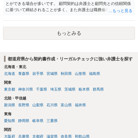
の故意・重大な過失を除く範囲で事故等についての責任を限定するこ
とができる場合が多いです。 顧問契約は弁護士と顧問先との信頼関係
とを明示すること。 この辺りは意識して書類等を作成された方がよろ
に基づいて締結されることが多く、また弁護士は職務倫理上誠実に職
しいかと思います。 公開の場で個別具体的な内容に従って回答するの
務に従事すべき 義務を負っておりますので、原則として利益率が低い
にも限界がありますので、資料などを持参の上、弁護士の相談される
といった理由で真剣に回答しないということはございません。 仮にそ
ことをお勧めします。
ういった弁護士がいる場合は、その方個人の問題になりますが、顧問
もっとみる
先から顧問契約を打ち切られたり、場合によっては懲戒請求を 受ける
といったことになろうかと存じます。 以上ご参考までに。
都道府県から契約書作成・リーガルチェックに強い弁護士を探す
北海道・東北
北海道
青森県
岩手県
宮城県
秋田県
山形県
福島県
関東
東京都
神奈川県
千葉県
埼玉県
茨城県
栃木県
群馬県
北陸・甲信越
新潟県
長野県
山梨県
石川県
富山県
福井県
東海
愛知県
静岡県
岐阜県
三重県
関西
大阪府
兵庫県
京都府
滋賀県
奈良県
和歌山県