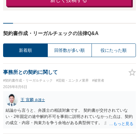
新しく投稿する
契約書作成・リーガルチェックの法律Q&A
新着順
回答数が多い順
役にたった順
事務所との契約に関して
#契約書作成・リーガルチェック
#芸能・エンタメ業界
#被害者
2026年8月6日
王 宣麟
弁護士
結論から言うと、弁護士の相談対象です。 契約書が交付されていな
い・2年固定の途中解約不可を事前に説明されていなかった点は、契約
の成立・内容・拘束力を争う余地がある典型例です。 まずは、運営と
のやり取り、規約のスクショ等の証拠を集めて、弁護士に相談されて
みてはいかがでしょうか。 また同時並行で（もしまだされていないの