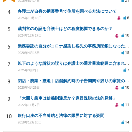
21
2018年8月14日
4
弁護士が自身の携帯番号で住所を調べる方法について
8
2025年10月18日
5
裁判官の心証を弁護士はどの程度把握できるのか？
10
2024年12月17日
6
業務委託の自分がコロナ感染し客先の事務所閉鎖になったら損害賠償請求されますか？
15
2020年4月15日
7
以下のような訴状の誤りは弁護士の通常業務範囲に含まれるか？
7
2025年3月2日
8
閉店・廃業・撤退｜店舗解約時の予告期間や残りの家賃の支払い（編集部投稿）
10
2020年4月28日
9
「大回り乗車は信義則違反か？趣旨逸脱の法的見解」
11
2022年11月7日
10
銀行口座の不当凍結と法律の限界に対する疑問
14
2019年12月18日