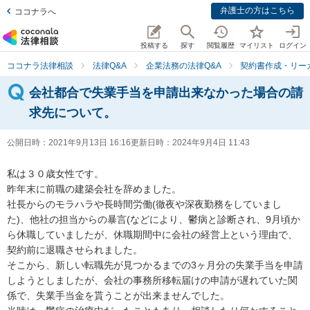
弁護士の方はこちら
ココナラへ
投稿する
探す
閲覧履歴
マイリスト
ログイン
ココナラ法律相談
法律Q&A
企業法務の法律Q&A
契約書作成・リー
会社都合で失業手当を申請出来なかった場合の請
求先について。
公開日時：
2021年9月13日 16:16
更新日時：
2024年9月4日 11:43
私は３０歳女性です。

昨年末に前職の建築会社を辞めました。

社長からのモラハラや長時間労働(徹夜や深夜勤務をしていまし
た)、他社の担当からの暴言(などにより、鬱病と診断され、9月頃か
ら休職していましたが、休職期間中に会社の経営上という理由で、
契約前に退職させられました。

そこから、新しい転職先が見つかるまでの3ヶ月分の失業手当を申請
しようとしましたが、会社の事務所移転届けの申請が遅れていた関
係で、失業手当金を貰うことが出来ませんでした。
