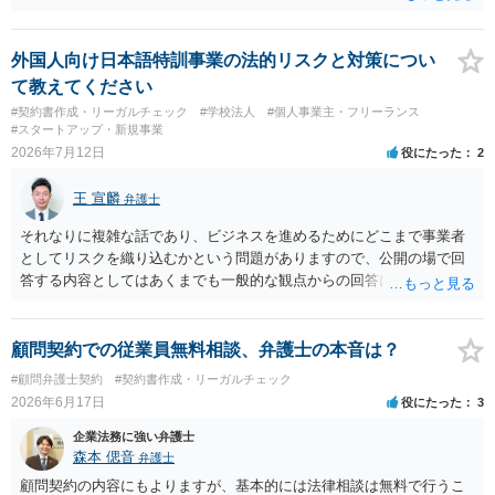
ください。
外国人向け日本語特訓事業の法的リスクと対策につい
て教えてください
#契約書作成・リーガルチェック
#学校法人
#個人事業主・フリーランス
#スタートアップ・新規事業
2026年7月12日
役にたった
2
王 宣麟
弁護士
それなりに複雑な話であり、ビジネスを進めるためにどこまで事業者
としてリスクを織り込むかという問題がありますので、公開の場で回
答する内容としてはあくまでも一般的な観点からの回答になります
が、 全体的な方向性でいえば、 ・提供するサービスの中心を「日本語
授業・言語コーチング」と明確に位置付け、サーフィンや農業体験、
工場見学等のアクティビティは、旅行商品ではなく授業に付随した無
顧問契約での従業員無料相談、弁護士の本音は？
償の交流・学習機会として整理すること。 ・宿泊・交通・レンタカー
#顧問弁護士契約
#契約書作成・リーガルチェック
等の契約主体および支払は常にクライアント本人と事業者の間で完結
2026年6月17日
役にたった
3
させ、日本語講師は予約手続や支払の代理・媒介・取次・窓口を担わ
ないこと。 ・利用規約・免責条項では、①講師は旅行業者ではなく運
企業法務に強い弁護士
送・宿泊等のサービス提供者とは独立した立場であること、②参加者
森本 偲音
弁護士
の移動・アクティビティ参加は自己の判断と責任によること、③講師
顧問契約の内容にもよりますが、基本的には法律相談は無料で行うこ