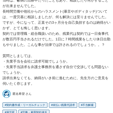
当時は、鬱病の治療中だったこともあり、相談したり何かすること
が出来ませんでした。

長時間労働や他社からのハラスメント(暴言やボディタッチ)ついて
は、一度労基に相談しましたが、何も解決には至りませんでした。

ですが、今になって、正直その3ヶ月分を自己負担するのは納得がい
かず、とても悔しく思います。

契約では管理職・総合職扱いのため、残業代は契約では一日食事代
が数百円手当されるだけでした。1日に７時間残業をしたり休日出勤
もやりました。こんな事が法律では許されるのでしょうか。。？

質問としましては、

・失業手当を会社に請求可能でしょうか。

・失業手当請求を弁護士事務所を通さず自分で交渉しても問題ない
でしょうか。

請求出来なくても、納得がいき前に進むために、先生方のご意見を
伺いたく存じます。
匿名希望 さん
契約書作成・リーガルチェック
未払い残業代請求
不当解雇
過労死
労働・雇用契約違反