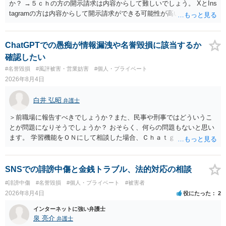
か？ →５ｃｈの方の開示請求は内容からして難しいでしょう。 XとIns
tagramの方は内容からして開示請求ができる可能性が高いでしょう。
ただ、アカウントが削除されていると開示請求は失敗する可能性が高
いでしょう。７月中にアカウントが削除されている場合、今から進め
ても失敗する可能性が高いように思われます。 相手を特定できた場
ChatGPTでの愚痴が情報漏洩や名誉毀損に該当するか
合、相手に全ての弁護士費用を負担させることは可能でしょうか？ →
確認したい
訴訟外の交渉で相手方が認めれば負担させることができるでしょう。
#名誉毀損
#風評被害・営業妨害
#個人・プライベート
訴訟で判決となった場合は、実際の弁護士費用が認められる場合と認
2026年8月4日
められない場合があり何ともいえないところでしょう。
白井 弘昭
弁護士
＞前職場に報告すべきでしょうか？また、民事や刑事ではどういうこ
とが問題になりそうでしょうか？ おそらく、何らの問題もないと思い
ます。 学習機能をＯＮにして相談した場合、Ｃｈａｔｇｐｔがｏｐｅ
ｎＡＩに相談内容を蓄積し、他の質問者への何らかの回答の際に参照
する可能性がありますが、個人名や会社名を特定していない限り、一
般論として抽象化されて回答に織り込まれる可能性が生じるにすぎま
SNSでの誹謗中傷と金銭トラブル、法的対応の相談
せんので、その情報自体が、秘密情報に当たるとは思えませんし、名
#誹謗中傷
#名誉毀損
#個人・プライベート
#被害者
誉棄損として、個人や会社に対する誹謗中傷の不特定多数への公開に
2026年8月4日
役にたった
2
当たるとも思われません。 もちろん、誰がその内容をｃｈａｔｇｐｔ
に入力したかも第三者にしられることはないので、個人や会社の特定
インターネットに強い弁護士
をせずに書き込んだことで（おそらく特定して書き込んだとして
泉 亮介
弁護士