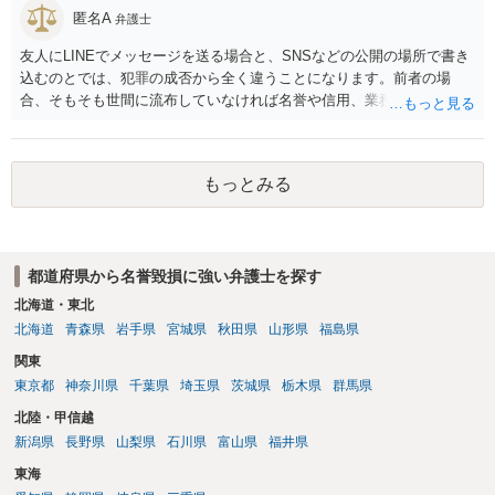
匿名A
弁護士
友人にLINEでメッセージを送る場合と、SNSなどの公開の場所で書き
込むのとでは、犯罪の成否から全く違うことになります。前者の場
合、そもそも世間に流布していなければ名誉や信用、業務にかかる犯
罪は成立しないことになります。
もっとみる
都道府県から名誉毀損に強い弁護士を探す
北海道・東北
北海道
青森県
岩手県
宮城県
秋田県
山形県
福島県
関東
東京都
神奈川県
千葉県
埼玉県
茨城県
栃木県
群馬県
北陸・甲信越
新潟県
長野県
山梨県
石川県
富山県
福井県
東海