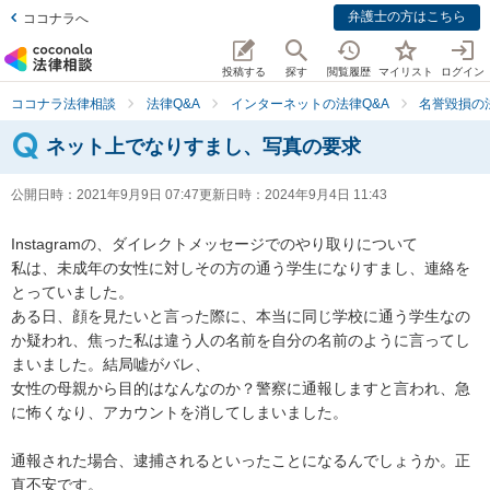
弁護士の方はこちら
ココナラへ
投稿する
探す
閲覧履歴
マイリスト
ログイン
ココナラ法律相談
法律Q&A
インターネットの法律Q&A
名誉毀損の
ネット上でなりすまし、写真の要求
公開日時：
2021年9月9日 07:47
更新日時：
2024年9月4日 11:43
Instagramの、ダイレクトメッセージでのやり取りについて

私は、未成年の女性に対しその方の通う学生になりすまし、連絡を
とっていました。

ある日、顔を見たいと言った際に、本当に同じ学校に通う学生なの
か疑われ、焦った私は違う人の名前を自分の名前のように言ってし
まいました。結局嘘がバレ、

女性の母親から目的はなんなのか？警察に通報しますと言われ、急
に怖くなり、アカウントを消してしまいました。

通報された場合、逮捕されるといったことになるんでしょうか。正
直不安です。
