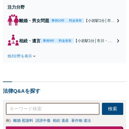
身】豊富な専門知識あり
注力分野
離婚・男女問題
【小岩駅1分│市
事例10件
料金表有
川・船橋近く】高
額な慰謝料請求の
回避、裁判提起前
相続・遺言
【小岩駅1分│市川・船
事例9件
料金表有
の和解、子の認知
橋近く】【不動産業界
と養育費請求など
出身】不動産を含む複
実績多数【不動産
他3分野を表示
雑な相続の手続き、遺
業界出身】知見を
言書作成に強みあり！
活かし、持ち家の
【江戸川区内出張サー
財産分与に対応！
ビス実施中】来所が難
離婚に関するお悩
しい地域の皆さまも、
みは、お気軽にご
気兼ねなくお問い合わ
相談ください【メ
法律Q&Aを探す
せください【メディア
ディア出演】【早
出演】【早朝・夜間・
朝・夜間対応可】
休日対応可】
検索
例）
離婚 慰謝料
誹謗中傷
相続 遺産
著作物 違法