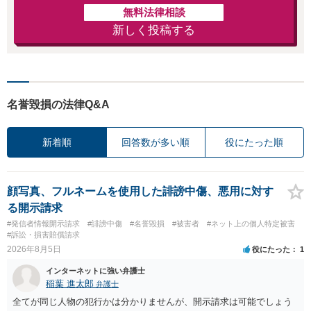
無料法律相談
新しく投稿する
名誉毀損の法律Q&A
新着順
回答数が多い順
役にたった順
顔写真、フルネームを使用した誹謗中傷、悪用に対す
る開示請求
#発信者情報開示請求
#誹謗中傷
#名誉毀損
#被害者
#ネット上の個人特定被害
#訴訟・損害賠償請求
2026年8月5日
役にたった
1
インターネットに強い弁護士
稲葉 進太郎
弁護士
全てが同じ人物の犯行かは分かりませんが、開示請求は可能でしょう