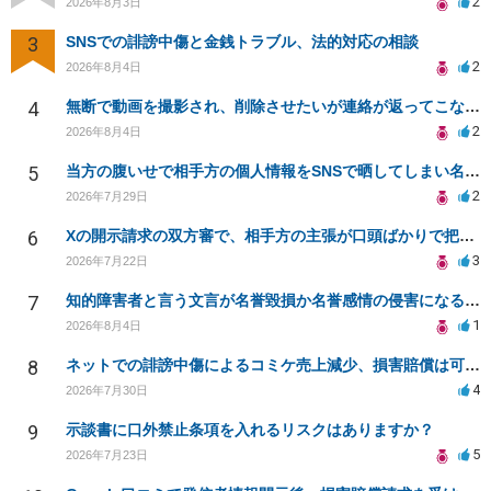
2
2026年8月3日
3
SNSでの誹謗中傷と金銭トラブル、法的対応の相談
2
2026年8月4日
4
無断で動画を撮影され、削除させたいが連絡が返ってこない。
2
2026年8月4日
5
当方の腹いせで相手方の個人情報をSNSで晒してしまい名誉毀損させてしまったかもしれない
2
2026年7月29日
6
Xの開示請求の双方審で、相手方の主張が口頭ばかりで把握しきれません
3
2026年7月22日
7
知的障害者と言う文言が名誉毀損か名誉感情の侵害になるか教えてほしい。
1
2026年8月4日
8
ネットでの誹謗中傷によるコミケ売上減少、損害賠償は可能か？
4
2026年7月30日
9
示談書に口外禁止条項を入れるリスクはありますか？
5
2026年7月23日