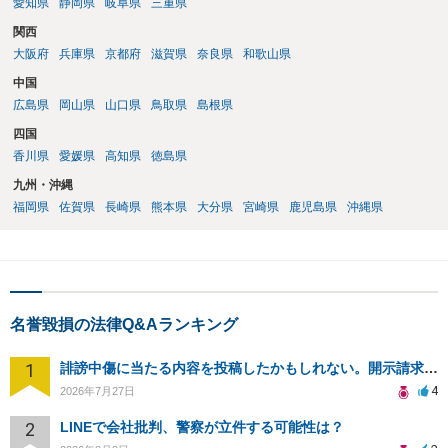
愛知県
静岡県
岐阜県
三重県
関西
大阪府
兵庫県
京都府
滋賀県
奈良県
和歌山県
中国
広島県
岡山県
山口県
鳥取県
島根県
四国
香川県
愛媛県
高知県
徳島県
九州・沖縄
福岡県
佐賀県
長崎県
熊本県
大分県
宮崎県
鹿児島県
沖縄県
名誉毀損の法律Q&Aランキング
1
誹謗中傷に当たる内容を投稿したかもしれない。開示請求や民事刑事裁判に発展しうるのか教えて欲しい。
4
2026年7月27日
2
LINEで会社批判、警察が立件する可能性は？