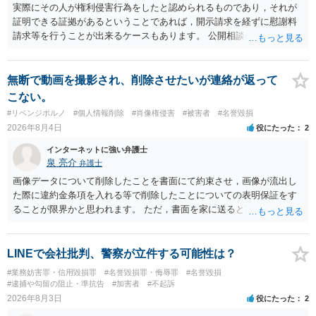
も）、相談者さんが刑事民事の責任に問われることはないでしょう。
実際にその人が権利侵害行為をしたと認められるものであり，それが
私見ながらご参考まで。
証明できる証拠があるということであれば，開示請求を経ずに慰謝料
請求等を行うことが出来るケースもあります。 公開相談の場では回答
は難しいかと思われますので，お手持ちの証拠資料を持参の上弁護士
に個別に相談されると良いでしょう。
無断で動画を撮影され、削除させたいが連絡が返って
こない。
#リベンジポルノ
#個人情報削除
#肖像権侵害
#被害者
#名誉毀損
2026年8月4日
役にたった
2
インターネットに強い弁護士
泉 亮介
弁護士
画像データについて削除したことを書面にて約束させ，画像が流出し
た際に違約金条項を入れる等で削除したことについての表明保証をす
ることが限界かと思われます。 ただ，書面を家に送ると家族に不貞行
為が発覚しご自身が慰謝料請求を受けるリスクがあるため，書面で削
除等を求めることは避けたほうが良いかと思われます。
LINEで会社批判、警察が立件する可能性は？
#業務妨害罪・信用毀損罪
#名誉毀損罪・侮辱罪
#名誉毀損
#逮捕や勾留の阻止・準抗告
#加害者
#不起訴
2026年8月3日
役にたった
2