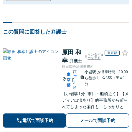
この質問に回答した弁護士
原田 和
東京都
インタビュ
ーを見る
幸
弁護士
原田綜合法律事務所
江
小岩駅
か
営業時間：10:00
東
戸
~17:00（平日）
ら徒歩1
京
|
川
分
都
区
【小岩駅1分│市川・船橋近く】【メ
ディア出演あり】他事務所から断ら
れてしまった案件も、しっかりと面
談し、法的アドバイスをいたします
【解決実績約1000件】豊富な離婚調
電話で面談予約
メールで面談予約
停・裁判実績あり【不動産業界出