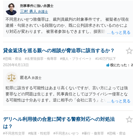
刑事事件に強い弁護士
三村 勇人
弁護士
不同意わいせつ致傷罪は、裁判員裁判の対象事件です。 被疑者が現在
逮捕・勾留されている段階なのか、既に公判請求されているのかによ
り対応が変わります。 被害者参加もできますし、損害賠償命令制度も
刑事和解も活用できます。 私なら、被告人本人だけでなく、親族等の
第三者を保証人とする内容で債務名義を取得できるの、まずは刑事和
解を検討します。 弁護士に依頼せず、ご自身で手続きを進めることは
貸金返済を巡る親への相談が脅迫罪に該当するか？
できますが、経験上うまくいった例をみたことがありません。 弁護士
#恐喝・脅迫
#名誉毀損罪・侮辱罪
#個人・プライベート
#140万円以下
へご相談されることをお勧めはいたします。 ※余談ですが、被害者通
2026年6月13日
役にたった
2
知を依頼すると現在の検察庁での捜査進行や公判期日を知ることがで
きますので、送致後であれば検察庁に電話してみてください。
匿名A
弁護士
犯罪に該当する可能性はあまり高くないですが、言い方によっては強
要罪などの問題は生じます。民事責任としてはプライバシー侵害とな
る可能性は十分あります。逆に相手の「会社に言う」という発言は脅
迫の可能性はあります。ただ、この種のトラブルでは警察は動かない
（双方の主張ともに取り合わない）でしょう。 返済がなされないので
あれば訴訟や支払督促など法的措置を取るべきというのが法律相談と
デリヘル利用後の合意に関する警察対応への対処法
しての模範解答となります。「親に言う」という行為が犯罪に該当し
は？
ないとしても、本件のように余計なトラブルを招き、相手が反発して
#不同意性交罪
#痴漢・性犯罪
#不同意わいせつ
#暴行・傷害罪
#恐喝・脅迫