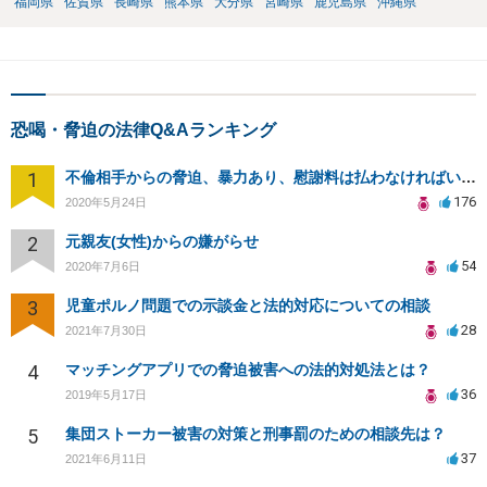
福岡県
佐賀県
長崎県
熊本県
大分県
宮崎県
鹿児島県
沖縄県
恐喝・脅迫の法律Q&Aランキング
1
不倫相手からの脅迫、暴力あり、慰謝料は払わなければいけませんか
176
2020年5月24日
2
元親友(女性)からの嫌がらせ
54
2020年7月6日
3
児童ポルノ問題での示談金と法的対応についての相談
28
2021年7月30日
4
マッチングアプリでの脅迫被害への法的対処法とは？
36
2019年5月17日
5
集団ストーカー被害の対策と刑事罰のための相談先は？
37
2021年6月11日