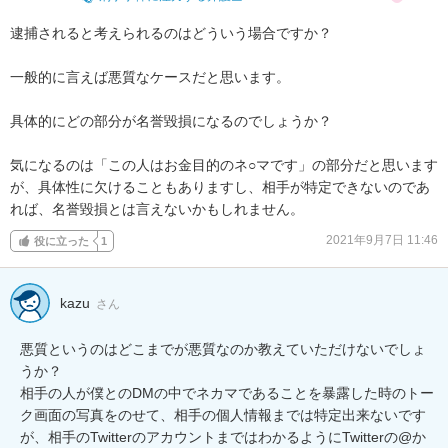
逮捕されると考えられるのはどういう場合ですか？

一般的に言えば悪質なケースだと思います。

具体的にどの部分が名誉毀損になるのでしょうか？

気になるのは「この人はお金目的のネ○マです」の部分だと思います
が、具体性に欠けることもありますし、相手が特定できないのであ
れば、名誉毀損とは言えないかもしれません。
2021年9月7日 11:46
役に立った
1
kazu
さん
悪質というのはどこまでが悪質なのか教えていただけないでしょ
うか？

相手の人が僕とのDMの中でネカマであることを暴露した時のトー
ク画面の写真をのせて、相手の個人情報までは特定出来ないです
が、相手のTwitterのアカウントまではわかるようにTwitterの@か