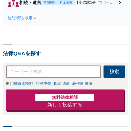
相続・遺言
【小岩駅1分│市川・船
事例9件
料金表有
の和解、子の認知
橋近く】【不動産業界
と養育費請求など
出身】不動産を含む複
実績多数【不動産
他3分野を表示
雑な相続の手続き、遺
業界出身】知見を
言書作成に強みあり！
活かし、持ち家の
【江戸川区内出張サー
財産分与に対応！
ビス実施中】来所が難
離婚に関するお悩
しい地域の皆さまも、
みは、お気軽にご
気兼ねなくお問い合わ
相談ください【メ
法律Q&Aを探す
せください【メディア
ディア出演】【早
出演】【早朝・夜間・
朝・夜間対応可】
休日対応可】
検索
例）
離婚 慰謝料
誹謗中傷
相続 遺産
著作物 違法
無料法律相談
新しく投稿する