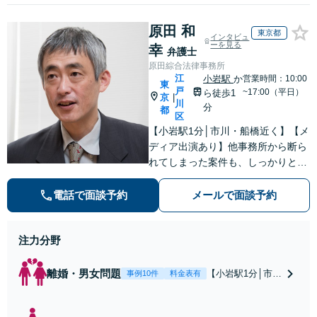
原田 和
東京都
インタビュ
ーを見る
幸
弁護士
原田綜合法律事務所
江
小岩駅
か
営業時間：10:00
東
戸
~17:00（平日）
ら徒歩1
京
|
川
分
都
区
【小岩駅1分│市川・船橋近く】【メ
ディア出演あり】他事務所から断ら
れてしまった案件も、しっかりと面
談し、法的アドバイスをいたします
【解決実績約1000件】豊富な離婚調
電話で面談予約
メールで面談予約
停・裁判実績あり【不動産業界出
身】豊富な専門知識あり
注力分野
離婚・男女問題
【小岩駅1分│市
事例10件
料金表有
川・船橋近く】高
額な慰謝料請求の
回避、裁判提起前