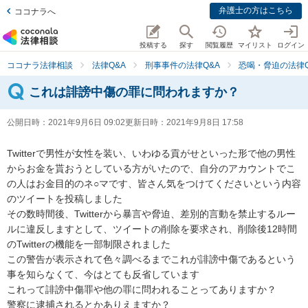
弁護士の方はこちら
ココナラへ
投稿する
探す
閲覧履歴
マイリスト
ログイン
ココナラ法律相談
法律Q&A
刑事事件の法律Q&A
恐喝・脅迫の法律Q
これは誹謗中傷の罪に問われますか？
公開日時：
2021年9月6日 09:02
更新日時：
2021年9月8日 17:58
Twitterで男性が女性を装い、いわゆる貢がせといった形で他の男性
からお金を貰おうとしている方がいたので、自分のアカウントでこ
の人はお金目的のネ○マです、皆さん気をつけてくださいという内容
のツイートを投稿しました

その数時間後、Twitterから暴言や脅迫、差別的言動を禁止するルー
ルに違反しますとして、ツイートの削除を要求され、削除後12時間
のTwitterの機能を一部制限されました

この警告が表示されて色々調べるまでこれが誹謗中傷であるという
事を知らなくて、今はとても反省しています

これって誹謗中傷罪や他の罪に問われることってありますか？

警察に逮捕されるとかありえますか？
