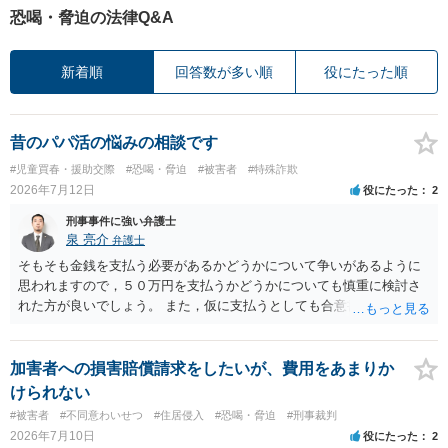
恐喝・脅迫の法律Q&A
新着順
回答数が多い順
役にたった順
昔のパパ活の悩みの相談です
#児童買春・援助交際
#恐喝・脅迫
#被害者
#特殊詐欺
2026年7月12日
役にたった
2
刑事事件に強い弁護士
泉 亮介
弁護士
そもそも金銭を支払う必要があるかどうかについて争いがあるように
思われますので，５０万円を支払うかどうかについても慎重に検討さ
れた方が良いでしょう。 また，仮に支払うとしても合意書を交わし，
清算条項等を入れた上で，相手との関係をしっかりと断てるように書
面を作成したうえで支払いをする必要があるでしょう。 一度弁護士に
相談をされた方が良いかと思われます。
加害者への損害賠償請求をしたいが、費用をあまりか
けられない
#被害者
#不同意わいせつ
#住居侵入
#恐喝・脅迫
#刑事裁判
2026年7月10日
役にたった
2