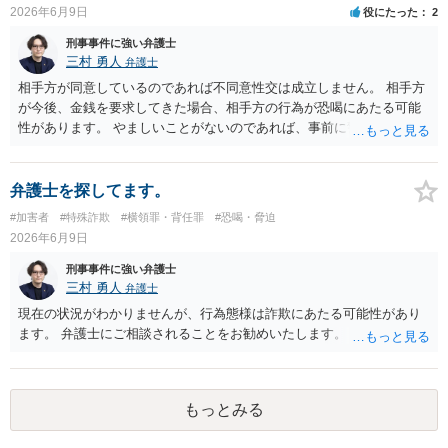
任意の返済が期待できなくなり、事情によっては不法行為を主張され
2026年6月9日
役にたった
2
て事実上相殺（減額）となってしまうリスクもあり、何の得にもなり
ません。
刑事事件に強い弁護士
三村 勇人
弁護士
相手方が同意しているのであれば不同意性交は成立しません。 相手方
が今後、金銭を要求してきた場合、相手方の行為が恐喝にあたる可能
性があります。 やましいことがないのであれば、事前に警察に相談す
るのも良いかと思われます。
弁護士を探してます。
#加害者
#特殊詐欺
#横領罪・背任罪
#恐喝・脅迫
2026年6月9日
刑事事件に強い弁護士
三村 勇人
弁護士
現在の状況がわかりませんが、行為態様は詐欺にあたる可能性があり
ます。 弁護士にご相談されることをお勧めいたします。
もっとみる