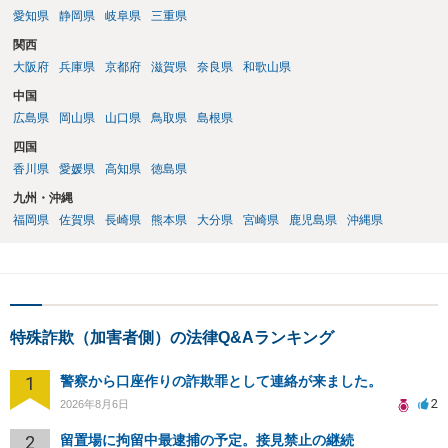
愛知県
静岡県
岐阜県
三重県
関西
大阪府
兵庫県
京都府
滋賀県
奈良県
和歌山県
中国
広島県
岡山県
山口県
鳥取県
島根県
四国
香川県
愛媛県
高知県
徳島県
九州・沖縄
福岡県
佐賀県
長崎県
熊本県
大分県
宮崎県
鹿児島県
沖縄県
特殊詐欺（加害者側）の法律Q&Aランキング
1
警察から口座作りの詐欺罪として連絡が来ました。
2
2026年8月6日
2
留置場に拘留中最逮捕の予定。接見禁止の継続