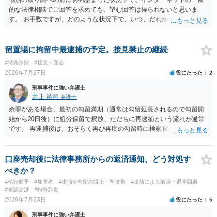
的な法律相談でご回答を求めても、望む回答は得られないと思いま
す。 お手数ですが、どのような状況下で、いつ、だれからどのような
経緯で口座の提供を頼まれ開設したか、それによる詐欺等の収益がど
の程度だと聞いているのかということについて、お近くで詳細な法律
相談を受けられたうえで対処方法を探された方がよいと思われます。
留置場に拘留中最逮捕の予定。接見禁止の継続
一般論でいえば、任意取り調べの場合、ＩＣレコーダーを持参して取
#特殊詐欺
#接見・面会
り調べ内容を録音することは必須だと考えます。
2026年7月27日
役にたった
2
刑事事件に強い弁護士
井上 祐司
弁護士
余罪がある場合、最初の勾留満期（通常は勾留延長されるので勾留開
始から20日後）に処分保留で釈放、ただちに再逮捕という流れが通常
です。 再逮捕後は、おそらく再び再度の勾留時に検察官が接見禁止を
請求し、そのまま接見禁止決定となる流れです。
口座売却後に法律事務所からの返済通知、どう対処す
べきか？
#執行猶予
#加害者
#逮捕や勾留の阻止・準抗告
#逮捕による解雇・退学回避
#示談交渉
#特殊詐欺
2026年7月23日
役にたった
5
刑事事件に強い弁護士