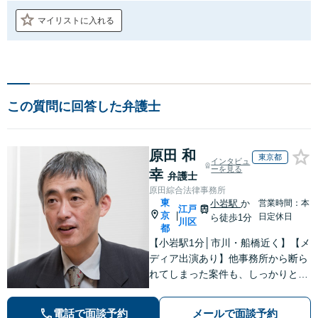
マイリストに入れる
この質問に回答した弁護士
原田 和
東京都
インタビュ
ーを見る
幸
弁護士
原田綜合法律事務所
東
小岩駅
か
営業時間：本
江戸
京
|
日定休日
ら徒歩1分
川区
都
【小岩駅1分│市川・船橋近く】【メ
ディア出演あり】他事務所から断ら
れてしまった案件も、しっかりと面
談し、法的アドバイスをいたします
【解決実績約1000件】豊富な離婚調
電話で面談予約
メールで面談予約