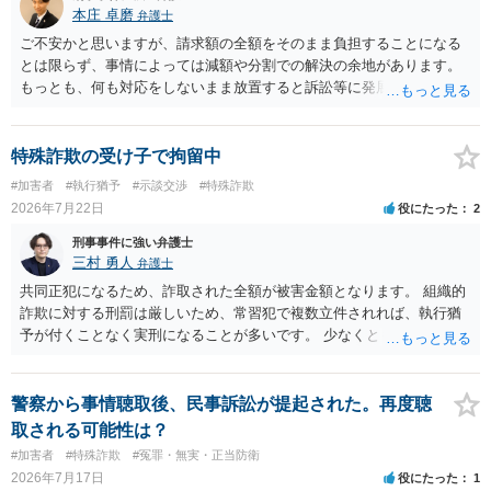
本庄 卓磨
弁護士
ご不安かと思いますが、請求額の全額をそのまま負担することになる
とは限らず、事情によっては減額や分割での解決の余地があります。
もっとも、何も対応をしないまま放置すると訴訟等に発展してしまう
可能性がありますので、お早めに弁護士にご相談されることをおすす
めします。
特殊詐欺の受け子で拘留中
#加害者
#執行猶予
#示談交渉
#特殊詐欺
2026年7月22日
役にたった
2
刑事事件に強い弁護士
三村 勇人
弁護士
共同正犯になるため、詐取された全額が被害金額となります。 組織的
詐欺に対する刑罰は厳しいため、常習犯で複数立件されれば、執行猶
予が付くことなく実刑になることが多いです。 少なくとも、執行猶予
を狙うのであれば、被害弁済を行うことがマストになるかと思いま
す。 弁護士を介して共犯者数人で被害弁済を行うこともあります。 保
釈申請については、共犯なので、全て公判請求されるまで難しいです
警察から事情聴取後、民事訴訟が提起された。再度聴
が、個別具体的な事情により異なります。 弁護方針により、結果が変
取される可能性は？
わるため、刑事事件に精通している弁護人を選任されることをお勧め
#加害者
#特殊詐欺
#冤罪・無実・正当防衛
いたします。
2026年7月17日
役にたった
1