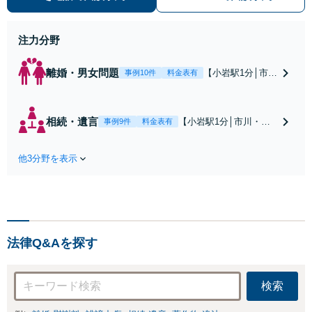
停・裁判実績あり【不動産業界出
身】豊富な専門知識あり
注力分野
離婚・男女問題
【小岩駅1分│市
事例10件
料金表有
川・船橋近く】高
額な慰謝料請求の
回避、裁判提起前
相続・遺言
【小岩駅1分│市川・船
事例9件
料金表有
の和解、子の認知
橋近く】【不動産業界
と養育費請求など
出身】不動産を含む複
実績多数【不動産
他3分野を表示
雑な相続の手続き、遺
業界出身】知見を
言書作成に強みあり！
活かし、持ち家の
【江戸川区内出張サー
財産分与に対応！
ビス実施中】来所が難
離婚に関するお悩
しい地域の皆さまも、
みは、お気軽にご
気兼ねなくお問い合わ
相談ください【メ
法律Q&Aを探す
せください【メディア
ディア出演】【早
出演】【早朝・夜間・
朝・夜間対応可】
休日対応可】
検索