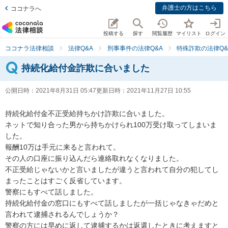
弁護士の方はこちら
ココナラへ
投稿する
探す
閲覧履歴
マイリスト
ログイン
ココナラ法律相談
法律Q&A
刑事事件の法律Q&A
特殊詐欺の法律Q&
持続化給付金詐欺に合いました
公開日時：
2021年8月31日 05:47
更新日時：
2021年11月27日 10:55
持続化給付金不正受給持ちかけ詐欺に合いました。　

ネットで知り合った男から持ちかけられ100万受け取ってしまいま
した。

報酬10万は手元に来ると言われて。

その人の口座に振り込んだら連絡取れなくなりました。

不正受給じゃないかと言いましたが違うと言われて自分の犯してし
まったことはすごく反省しています。

警察にもすべて話しました。

持続化給付金の窓口にもすべて話しましたが一括じゃなきゃだめと
言われて逮捕されるんでしょうか？

警察の方には早めに返して逮捕するかは返還したときに考えますと