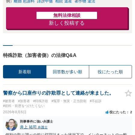
例）
離婚 慰謝料
誹謗中傷
相続 遺産
著作物 違法
無料法律相談
新しく投稿する
特殊詐欺（加害者側）の法律Q&A
新着順
回答数が多い順
役にたった順
警察から口座作りの詐欺罪として連絡が来ました。
#被害者
#加害者
#特殊詐欺
#冤罪・無実・正当防衛
#不起訴
#前科・前歴をつけたくない
2026年8月6日
役にたった
2
刑事事件に強い弁護士
井上 祐司
弁護士
個別の取り調べの前に切羽詰まった状況下で、インターネットの一般