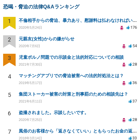
恐喝・脅迫の法律Q&Aランキング
1
不倫相手からの脅迫、暴力あり、慰謝料は払わなければいけませんか
176
2020年5月24日
2
元親友(女性)からの嫌がらせ
54
2020年7月6日
3
児童ポルノ問題での示談金と法的対応についての相談
28
2021年7月30日
4
マッチングアプリでの脅迫被害への法的対処法とは？
36
2019年5月17日
5
集団ストーカー被害の対策と刑事罰のための相談先は？
37
2021年6月11日
6
盗撮されました。示談したいです。
28
2020年7月25日
7
風俗のお客様から「返さなくていい」ともらったお金の返済を強要されています
33
2018年3月14日