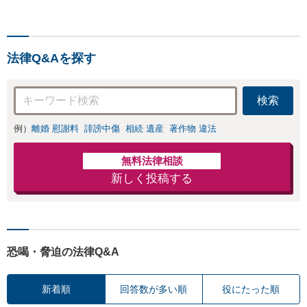
上】心のケアもしながら全
力でサポートします【相続
問題】複雑な遺産分割・相
続放棄・遺留分なども、基
法律Q&Aを探す
本からわかりやすくご説明
します【人形町駅2分】
検索
例）
離婚 慰謝料
誹謗中傷
相続 遺産
著作物 違法
無料法律相談
新しく投稿する
恐喝・脅迫の法律Q&A
新着順
回答数が多い順
役にたった順