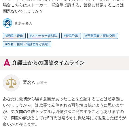
場合こちらはストーカー、脅迫等で訴える、警察に相談することは
問題ないでしょうか？
さきみ さん
恐喝・脅迫
ストーカー規制法
特殊詐欺
児童買春・援助交際
本名・住所・電話番号が判明
弁護士からの回答タイムライン
匿名A
弁護士
あなたに最初から騙す意図があったことを立証することは通常難し
いでしょうから、詐欺罪で立件される可能性は低いように思います
が、男女間の金銭トラブルは刃傷沙汰に発展することもありますの
で、問題の解決としては5万円は速やかに振込等にて返還したほうが
良いかと存じます。
