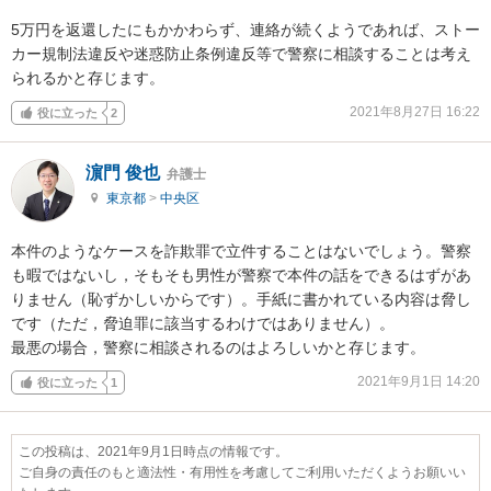
5万円を返還したにもかかわらず、連絡が続くようであれば、ストー
カー規制法違反や迷惑防止条例違反等で警察に相談することは考え
られるかと存じます。
2021年8月27日 16:22
役に立った
2
濵門 俊也
弁護士
東京都
>
中央区
本件のようなケースを詐欺罪で立件することはないでしょう。警察
も暇ではないし，そもそも男性が警察で本件の話をできるはずがあ
りません（恥ずかしいからです）。手紙に書かれている内容は脅し
です（ただ，脅迫罪に該当するわけではありません）。

最悪の場合，警察に相談されるのはよろしいかと存じます。
2021年9月1日 14:20
役に立った
1
この投稿は、2021年9月1日時点の情報です。
ご自身の責任のもと適法性・有用性を考慮してご利用いただくようお願いい