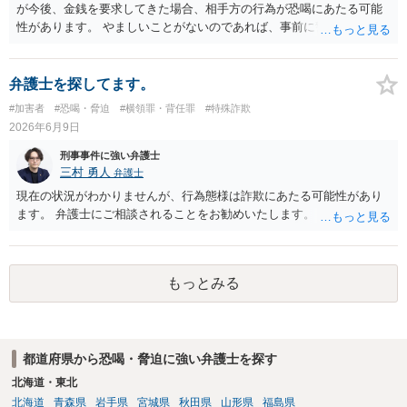
が今後、金銭を要求してきた場合、相手方の行為が恐喝にあたる可能
性があります。 やましいことがないのであれば、事前に警察に相談す
るのも良いかと思われます。
弁護士を探してます。
#加害者
#恐喝・脅迫
#横領罪・背任罪
#特殊詐欺
2026年6月9日
刑事事件に強い弁護士
三村 勇人
弁護士
現在の状況がわかりませんが、行為態様は詐欺にあたる可能性があり
ます。 弁護士にご相談されることをお勧めいたします。
もっとみる
都道府県から恐喝・脅迫に強い弁護士を探す
北海道・東北
北海道
青森県
岩手県
宮城県
秋田県
山形県
福島県