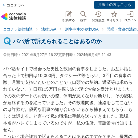
弁護士の方はこちら
ココナラへ
投稿する
探す
閲覧履歴
マイリスト
ログイン
ココナラ法律相談
法律Q&A
刑事事件の法律Q&A
恐喝・脅迫の法律Q
パパ活で訴えられることはあるのか
公開日時：
2021年8月27日 16:22
更新日時：
2024年9月4日 11:43
パパ活サイトで出会った男性と数回の食事をしました。お互い話し
合った上で初回は10,000円、タクシー代等もらい、3回目の食事の
際、月額で支払いたいとのことで（口頭での契約。返済等は求めら
れていない。）口座に5万円を振り込む形でお金を受けとりました。
その次のデートのお誘いの際、体調が悪くなりお断りし、その後私
が連絡するのを絶っていました。その数週間後、連絡をしてこない
のは詐欺だ。優秀な刑事の知り合いがいるから捕まえてもらう、も
しくは訴える。と言って私の職場に手紙を送ってきました。職場、
本名がバレてしまっているのですが、私の住所、電話番号は知りま
せん。

こういう場合詐欺で訴えられることはあるのですか？また、最悪の