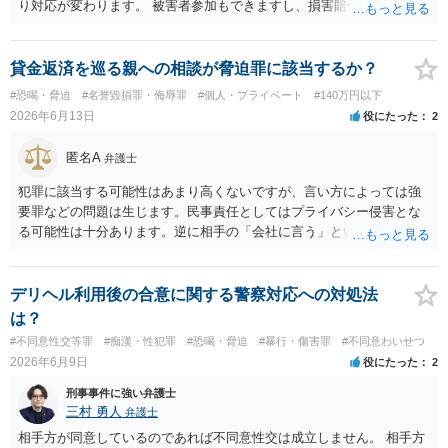
り対応が変わります。 被害者参加もできますし、損害賠償命令制度も
刑事和解も活用できます。 私なら、被告人本人だけでなく、親族等の
第三者を保証人とする内容で債務名義を取得できるの、まずは刑事和
解を検討します。 弁護士に依頼せず、ご自身で手続きを進めることは
貸金返済を巡る親への相談が脅迫罪に該当するか？
できますが、経験上うまくいった例をみたことがありません。 弁護士
#恐喝・脅迫
#名誉毀損罪・侮辱罪
#個人・プライベート
#140万円以下
へご相談されることをお勧めはいたします。 ※余談ですが、被害者通
2026年6月13日
役にたった
2
知を依頼すると現在の検察庁での捜査進行や公判期日を知ることがで
きますので、送致後であれば検察庁に電話してみてください。
匿名A
弁護士
犯罪に該当する可能性はあまり高くないですが、言い方によっては強
要罪などの問題は生じます。民事責任としてはプライバシー侵害とな
る可能性は十分あります。逆に相手の「会社に言う」という発言は脅
迫の可能性はあります。ただ、この種のトラブルでは警察は動かない
（双方の主張ともに取り合わない）でしょう。 返済がなされないので
あれば訴訟や支払督促など法的措置を取るべきというのが法律相談と
デリヘル利用後の合意に関する警察対応への対処法
しての模範解答となります。「親に言う」という行為が犯罪に該当し
は？
ないとしても、本件のように余計なトラブルを招き、相手が反発して
#不同意性交等罪
#痴漢・性犯罪
#恐喝・脅迫
#暴行・傷害罪
#不同意わいせつ
任意の返済が期待できなくなり、事情によっては不法行為を主張され
2026年6月9日
役にたった
2
て事実上相殺（減額）となってしまうリスクもあり、何の得にもなり
ません。
刑事事件に強い弁護士
三村 勇人
弁護士
相手方が同意しているのであれば不同意性交は成立しません。 相手方