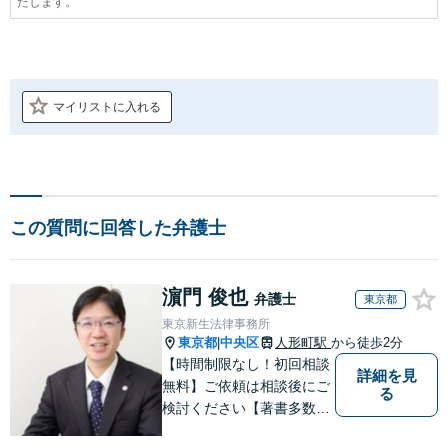
たします。
マイリストに入れる
この質問に回答した弁護士
濵門 俊也
弁護士
東京都
東京新生法律事務所
東京都
中央区
人形町駅
から徒歩2分
|
【時間制限なし！初回相談
詳細を見
無料】ご依頼は相談後にご
る
検討ください【著書多数】
【離婚の解決実績300件以