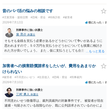
昔のパパ活の悩みの相談です
#児童買春・援助交際
#恐喝・脅迫
#特殊詐欺
#被害者
2026年7月12日
役にたった
2
刑事事件に強い弁護士
泉 亮介
弁護士
そもそも金銭を支払う必要があるかどうかについて争いがあるように
思われますので，５０万円を支払うかどうかについても慎重に検討さ
れた方が良いでしょう。 また，仮に支払うとしても合意書を交わし，
清算条項等を入れた上で，相手との関係をしっかりと断てるように書
面を作成したうえで支払いをする必要があるでしょう。 一度弁護士に
相談をされた方が良いかと思われます。
加害者への損害賠償請求をしたいが、費用をあまりか
けられない
#被害者
#不同意わいせつ
#住居侵入
#恐喝・脅迫
#刑事裁判
2026年7月10日
役にたった
2
刑事事件に強い弁護士
三村 勇人
弁護士
不同意わいせつ致傷罪は、裁判員裁判の対象事件です。 被疑者が現在
逮捕・勾留されている段階なのか、既に公判請求されているのかによ