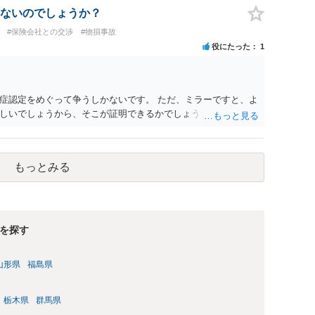
ないのでしょうか？
#保険会社との交渉
#物損事故
役にたった
1
症認定をめぐって争うしかないです。 ただ、ミラーですと、よ
しいでしょうから、そこが証明できるかでしょうね。
もっとみる
を探す
山形県
福島県
栃木県
群馬県