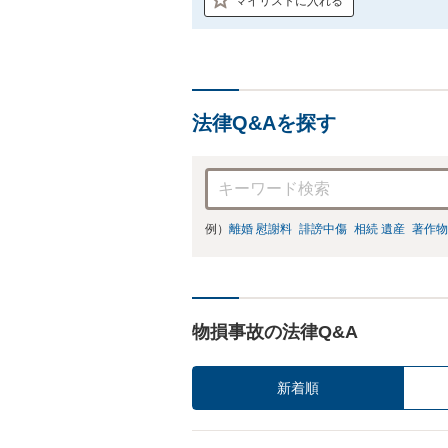
マイリストに入れる
法律Q&Aを探す
例）
離婚 慰謝料
誹謗中傷
相続 遺産
著作物
物損事故の法律Q&A
新着順