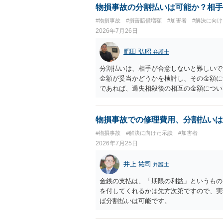
物損事故の分割払いは可能か？相手
#物損事故
#損害賠償増額
#加害者
#解決に向
2026年7月26日
肥田 弘昭
弁護士
分割払いは、相手が合意しないと難しいで
金額が妥当かどうかを検討し、その金額に
であれば、過失相殺後の相互の金額につい
るのが良いかと思います。威圧されるので
ご参考にしてください。
物損事故での修理費用、分割払いは
#物損事故
#解決に向けた示談
#加害者
2026年7月25日
井上 祐司
弁護士
金銭の支払は、「期限の利益」というもの
を付してくれるかは先方次第ですので、実
ば分割払いは可能です。