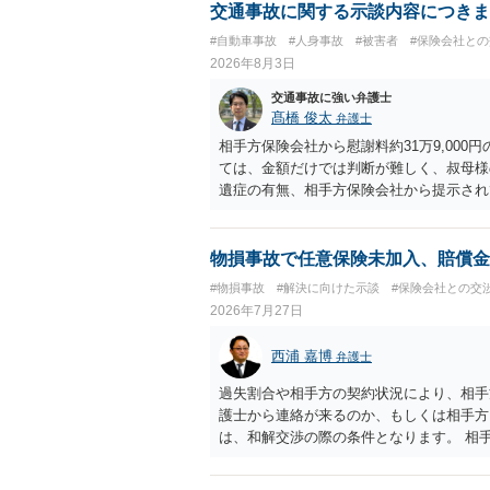
交通事故に関する示談内容につきま
#自動車事故
#人身事故
#被害者
#保険会社と
2026年8月3日
交通事故に強い弁護士
髙橋 俊太
弁護士
相手方保険会社から慰謝料約31万9,00
ては、金額だけでは判断が難しく、叔母様
遺症の有無、相手方保険会社から提示され
から提示される慰謝料額については、弁護
で、以下の資料・情報を準備した上で、弁
会社から届いている示談金額の提示書類 
物損事故で任意保険未加入、賠償金
入院の有無、通院回数 ・現在も症状が残
#物損事故
#解決に向けた示談
#保険会社との交
今回の事故で利用できる弁護士費用特約が
2026年7月27日
弁護士が受任する場合には、叔母様ご本人
思疎通が難しいとのことですので、そのあ
西浦 嘉博
弁護士
要があると思われます。
過失割合や相手方の契約状況により、相手
護士から連絡が来るのか、もしくは相手方
は、和解交渉の際の条件となります。 相
すれば、和解は可能です。 他方で合意し
に、交渉の方向性につき、最寄りの法律事