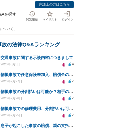
弁護士の方はこちら
&Aを探す
閲覧履歴
マイリスト
ログイン
求について」
事故の法律Q&Aランキング
交通事故に関する示談内容につきまして
4
2026年8月3日
物損事故で任意保険未加入、賠償金の分割払いは可能か？
2
2026年7月27日
物損事故の分割払いは可能か？相手の威圧への対処法
2
2026年7月26日
物損事故での修理費用、分割払いは可能ですか？
2
2026年7月25日
息子が起こした事故の賠償、親の支払義務と対策は？