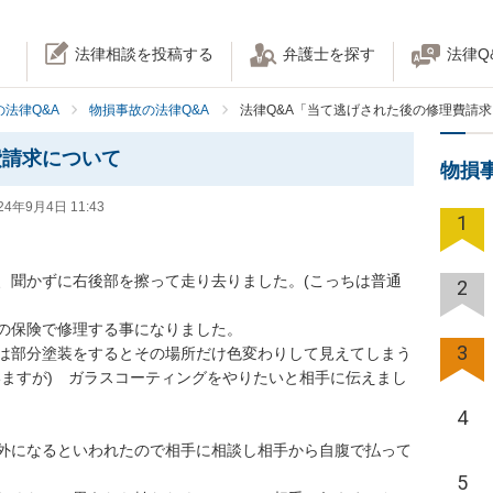
法律相談を投稿する
弁護士を探す
法律Q
法律Q&A
物損事故の法律Q&A
法律Q&A「当て逃げされた後の修理費請
費請求について
物損
24年9月4日 11:43
1
、聞かずに右後部を擦って走り去りました。(こっちは普通
2
保険で修理する事になりました。

3
は部分塗装をするとその場所だけ色変わりして見えてしまう
いますが)　ガラスコーティングをやりたいと相手に伝えまし
4
外になるといわれたので相手に相談し相手から自腹で払って
5