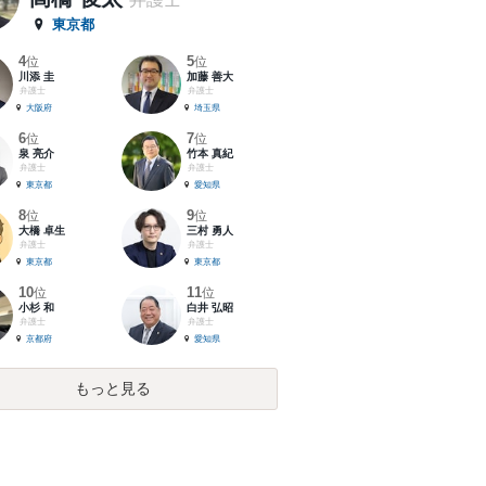
東京都
4
5
位
位
川添 圭
加藤 善大
弁護士
弁護士
大阪府
埼玉県
6
7
位
位
泉 亮介
竹本 真紀
弁護士
弁護士
東京都
愛知県
8
9
位
位
大橋 卓生
三村 勇人
弁護士
弁護士
東京都
東京都
10
11
位
位
小杉 和
白井 弘昭
弁護士
弁護士
京都府
愛知県
もっと見る