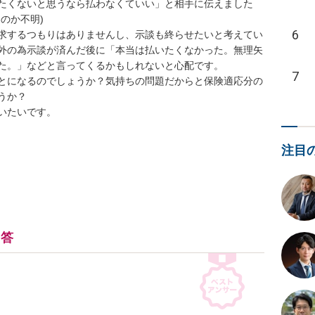
たくないと思うなら払わなくていい」と相手に伝えました
か不明)

6
求するつもりはありませんし、示談も終らせたいと考えてい
外の為示談が済んだ後に「本当は払いたくなかった。無理矢
。」などと言ってくるかもしれないと心配です。

7
とになるのでしょうか？気持ちの問題だからと保険適応分の
？

たいです。

注目
回答