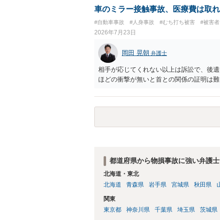
車のミラー接触事故、医療費は取れ
#自動車事故
#人身事故
#むち打ち被害
#被害者
2026年7月23日
岡田 晃朝
弁護士
相手が応じてくれない以上は訴訟で、後遺
ほどの衝撃が無いと首との関係の証明は難
都道府県から物損事故に強い弁護士
北海道・東北
北海道
青森県
岩手県
宮城県
秋田県
関東
東京都
神奈川県
千葉県
埼玉県
茨城県