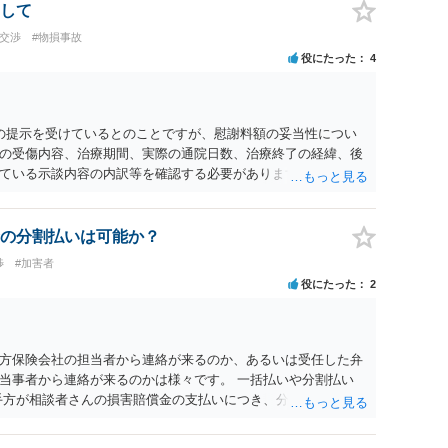
して
の交渉
#物損事故
役にたった
4
0円の提示を受けているとのことですが、慰謝料額の妥当性につい
の受傷内容、治療期間、実際の通院日数、治療終了の経緯、後
ている示談内容の内訳等を確認する必要があります。保険会社
士が介入することにより増額を検討できる場合がありますの
護士に個別に相談することをお勧めいたします。 ・相手方保険
・叔母様の診断名、けがの内容 ・治療開始日及び治療終了日 ・
の分割払いは可能か？
っているか ・叔母様ご本人やご家族等が加入している保険に、
渉
#加害者
付帯しているか なお、被害者は叔母様ご本人となりますので、
役にたった
2
の依頼意思等を確認する必要があります。日本語での十分な意
たりのご事情も踏まえて、依頼意思の確認方法等を検討する必
方保険会社の担当者から連絡が来るのか、あるいは受任した弁
当事者から連絡が来るのかは様々です。 一括払いや分割払い
手方が相談者さんの損害賠償金の支払いにつき、分割払いに合意
なければ和解できないことになります。 今後の見通しを知る為
務所で相談だけでもされることも検討ください。