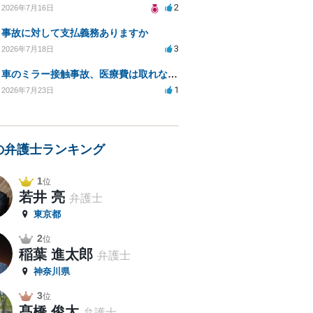
2
2026年7月16日
事故に対して支払義務ありますか
3
2026年7月18日
車のミラー接触事故、医療費は取れないのでしょうか？
1
2026年7月23日
の弁護士ランキング
1
位
若井 亮
弁護士
東京都
2
位
稲葉 進太郎
弁護士
神奈川県
3
位
髙橋 俊太
弁護士