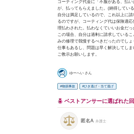
コーティング代金に「不服がある、払い
が、払ってもらえました。(納得しているの
自分は満足しているので、これ以上に請
るのですが、コーティング代は保険適応
理払わされた。払わなくていいお金だった
この場合、自分は過剰に請求しているこ
みの修理で我慢するべきだったのでしょうか
仕事もあるし、問題は早く解決してしまい
ご教示お願いします。

ゆーへい さん
物損事故
ひき逃げ・当て逃げ
ベストアンサーに選ばれた
匿名A
弁護士