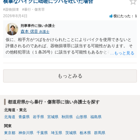
横暴なバイクに咄嗟にツバを吐いた場合
#器物損壊
#暴行・傷害罪
2026年8月4日
役にたった
1
刑事事件に強い弁護士
森本 偲音
弁護士
仮に、相手方がつばをかけられたことによりバイクを使用できないと
評価されるのであれば、器物損壊罪に該当する可能性があります。 そ
の他軽犯罪法（１条26号）に該当する可能性もあるかと存じます。 確
かにバイクの運転手に落ち度がある側面は大きいかとは存じますが、
ご相談者様の対応によってはご相談者の方にも責任が生じてしまう 可
能性がございますので、冷静にご対応いただくようご留意いただけれ
もっとみる
ばと存じます。 以上、ご参考までに。
都道府県から暴行・傷害罪に強い弁護士を探す
北海道・東北
北海道
青森県
岩手県
宮城県
秋田県
山形県
福島県
関東
東京都
神奈川県
千葉県
埼玉県
茨城県
栃木県
群馬県