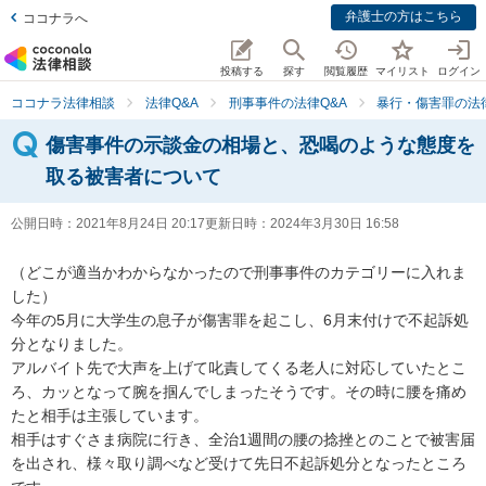
弁護士の方はこちら
ココナラへ
投稿する
探す
閲覧履歴
マイリスト
ログイン
ココナラ法律相談
法律Q&A
刑事事件の法律Q&A
暴行・傷害罪の法律
傷害事件の示談金の相場と、恐喝のような態度を
取る被害者について
公開日時：
2021年8月24日 20:17
更新日時：
2024年3月30日 16:58
（どこが適当かわからなかったので刑事事件のカテゴリーに入れま
した）

今年の5月に大学生の息子が傷害罪を起こし、6月末付けで不起訴処
分となりました。

アルバイト先で大声を上げて叱責してくる老人に対応していたとこ
ろ、カッとなって腕を掴んでしまったそうです。その時に腰を痛め
たと相手は主張しています。

相手はすぐさま病院に行き、全治1週間の腰の捻挫とのことで被害届
を出され、様々取り調べなど受けて先日不起訴処分となったところ