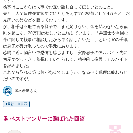
です。

検事はここからは民事でお互い話し合ってほしいとのこと。

夫と二人で事件発覚後すぐにとりあえずの治療費として4万円と、お
見舞いの品などを贈っております。

が、相手は不服である様子で、まだ足りない、金を払わないなら裁
判を起こす、20万円は欲しいと主張しています。「弁護士や今回の
件に関して検事に相談したから早く話し合いたい」という旨の手紙
は息子が受け取ったので手元にあります。

恐喝に近い物言いで恐怖を感じますし、実際息子のアルバイト先に
何度かやってきて監視していたらしく、精神的に疲弊しアルバイト
を辞めました。

これから取れる策は何があるでしょうか。なるべく穏便に終わらせ
たいのですが。
匿名希望 さん
暴行・傷害罪
ベストアンサーに選ばれた回答