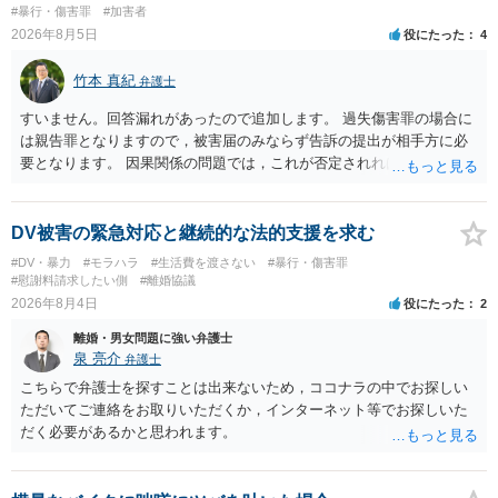
#暴行・傷害罪
#加害者
2026年8月5日
役にたった
4
竹本 真紀
弁護士
すいません。回答漏れがあったので追加します。 過失傷害罪の場合に
は親告罪となりますので，被害届のみならず告訴の提出が相手方に必
要となります。 因果関係の問題では，これが否定されれば ①刑事的に
は傷害が否定されるので，故意が認められれば暴行罪，過失のみと判
断されれば処罰規定がない状態になると思います。 ②民事的には傷害
部分が否定されますので，暴行行為自体による損害（慰謝料的なもの
DV被害の緊急対応と継続的な法的支援を求む
になるでしょうか…）だけが対象となってきます。
#DV・暴力
#モラハラ
#生活費を渡さない
#暴行・傷害罪
#慰謝料請求したい側
#離婚協議
2026年8月4日
役にたった
2
離婚・男女問題に強い弁護士
泉 亮介
弁護士
こちらで弁護士を探すことは出来ないため，ココナラの中でお探しい
ただいてご連絡をお取りいただくか，インターネット等でお探しいた
だく必要があるかと思われます。