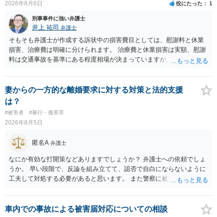
2026年8月6日
役にたった
1
刑事事件に強い弁護士
井上 祐司
弁護士
そもそも弁護士が作成する訴状中の損害費目としては、慰謝料と休業
損害、治療費は明確に分けられます。 治療費と休業損害は実額、慰謝
料は交通事故を基準にある程度相場が決まっていますが、全治１０日
間の打撲であれば実際のところ１０～１５万円程度が相場だと思われ
ます。 そうすると、弁護士に依頼した場合はおそらく高い確率で費用
倒れ（回収しても全額弁護士費用となる）となる可能性が高いものと
妻からの一方的な離婚要求に対する対策と法的支援
予想します。 本人訴訟で進める場合には、すでに刑事手続が終了して
は？
いる以上、相手方に資力がないことが多く回収できないケースが多い
#被害者
#暴行・傷害罪
（そのため、刑事事件の手続き中に、不本意ではあっても加害者の身
2026年8月5日
体拘束と、処分待ちという状況を利用して、被害弁償を受けておくこ
とが有効である場合が多い）ことを考慮しておく必要があります。
匿名A
弁護士
なにか有効な打開策などありますでしょうか？ 弁護士への依頼でしょ
うか。 早い段階で、反論を組み立てて、認否で自白にならないように
工夫して対処する必要があると思います。 また警察に被害届を出すと
して、なんとか受理してもらうための方策などありますでしょうか？
告訴状を作って証拠をそろえて出すことでしょう。
車内での事故による被害届対応についての相談