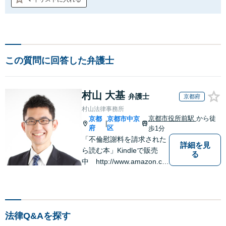
この質問に回答した弁護士
村山 大基
弁護士
京都府
村山法律事務所
京都市役所前駅
から徒
京都
京都市中京
|
府
区
歩1分
「不倫慰謝料を請求された
詳細を見
ら読む本」Kindleで販売
る
中 http://www.amazon.co.
jp/dp/B0FJCDXDNV
法律Q&Aを探す