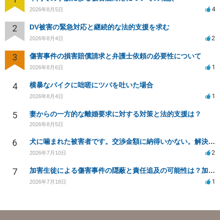
4
2026年8月5日
2
DV被害の緊急対応と継続的な法的支援を求む
2
2026年8月4日
3
傷害事件の損害賠償請求と弁護士依頼の必要性について
1
2026年8月6日
4
横暴なバイクに咄嗟にツバを吐いた場合
1
2026年8月4日
5
妻からの一方的な離婚要求に対する対策と法的支援は？
2026年8月5日
6
犬に噛まれた被害者です。交渉金額に納得いかない。解決策はありますか？
2
2026年7月10日
7
加害生徒による傷害事件の隠蔽と責任追及の可能性は？加害生徒の処分は？
1
2026年7月18日