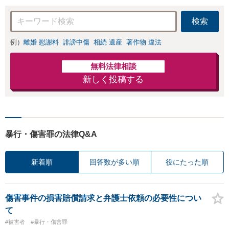
検索
例）
離婚 慰謝料
誹謗中傷
相続 遺産
著作物 違法
無料法律相談
新しく投稿する
暴行・傷害罪の法律Q&A
新着順
回答数が多い順
役にたった順
傷害事件の損害賠償請求と弁護士依頼の必要性につい
て
#被害者
#暴行・傷害罪