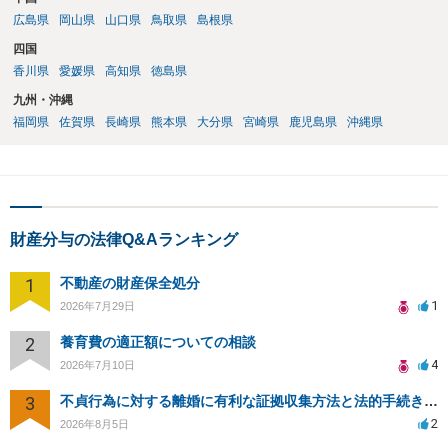
広島県
岡山県
山口県
鳥取県
島根県
四国
香川県
愛媛県
高知県
徳島県
九州・沖縄
福岡県
佐賀県
長崎県
熊本県
大分県
宮崎県
鹿児島県
沖縄県
財産分与の法律Q&Aランキング
1
不動産の財産保全処分
1
2026年7月29日
2
養育費の適正額についての相談
4
2026年7月10日
3
不貞行為に対する離婚に有利な証拠収集方法と法的手続きについて
2
2026年8月5日