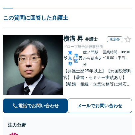
この質問に回答した弁護士
横溝 昇
弁護士
東京都
グローブ総合法律事務所
虎ノ門駅
営業時間：09:30
東
港
~18:00（平日）
京
から徒歩5
|
区
都
分
【弁護士歴25年以上】【元国税審判
官】【著書・セミナー実績あり】
【離婚・相続・企業法務等に対応】
不安やご事情を丁寧にお伺いし、わ
かりすくご説明し最適な解決策をご
提案します
電話でお問い合わせ
メールでお問い合わせ
注力分野