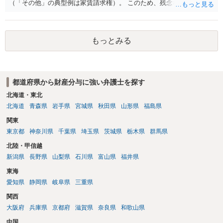
（「その他」の典型例は家賃請求権）。 このため、残念ながらお答え
は否です。つまり、不動産を差し押さえた場合には、申立時までの分
のみが配当の対象です。
もっとみる
都道府県から財産分与に強い弁護士を探す
北海道・東北
北海道
青森県
岩手県
宮城県
秋田県
山形県
福島県
関東
東京都
神奈川県
千葉県
埼玉県
茨城県
栃木県
群馬県
北陸・甲信越
新潟県
長野県
山梨県
石川県
富山県
福井県
東海
愛知県
静岡県
岐阜県
三重県
関西
大阪府
兵庫県
京都府
滋賀県
奈良県
和歌山県
中国