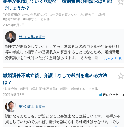
貞発覚後、長期間同居を続けると、不貞を許したとの評価につながる
相手が退職している状態で、婚姻費用分担請求は可能
場合がありますので、ご注意ください。 以上、ご参考まで。
でしょうか？
#婚姻費用(別居中の生活費など)
#生活費を渡さない
#財産分与
#調停
#悪意の遺棄
#離婚すること自体
2026年8月2日
外山 大地
弁護士
相手方が退職をしていたとしても、通常直近の給与明細や年金受給額
等を考慮して相手方の基礎収入を算定することになるため、婚姻費用
分担請求をご検討いただく意味はあります。 その他、別居の経緯、質
問者様の年収、監護されているお子様がいるかといった事情をふまえ
て、ご検討いただくのが良いかと思います。
離婚調停不成立後、弁護士なしで裁判を進める方法
は？
#財産分与
#審判
#異性関係(不貞等)
#調停
#離婚すること自体
2026年8月3日
役にたった
1
鬼沢 健士
弁護士
調停ならまだしも、訴訟となると弁護士なしは厳しいです。 相手が不
貞をしていたのであれば、離婚が認められる可能性はかなり高いでし