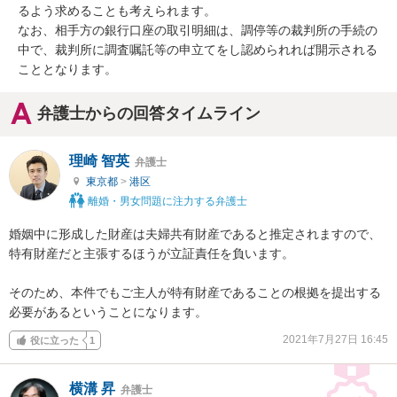
るよう求めることも考えられます。

なお、相手方の銀行口座の取引明細は、調停等の裁判所の手続の
中で、裁判所に調査嘱託等の申立てをし認められれば開示される
こととなります。
弁護士からの回答タイムライン
理崎 智英
弁護士
東京都
>
港区
離婚・男女問題に注力する弁護士
婚姻中に形成した財産は夫婦共有財産であると推定されますので、
特有財産だと主張するほうが立証責任を負います。

そのため、本件でもご主人が特有財産であることの根拠を提出する
必要があるということになります。
2021年7月27日 16:45
役に立った
1
横溝 昇
弁護士