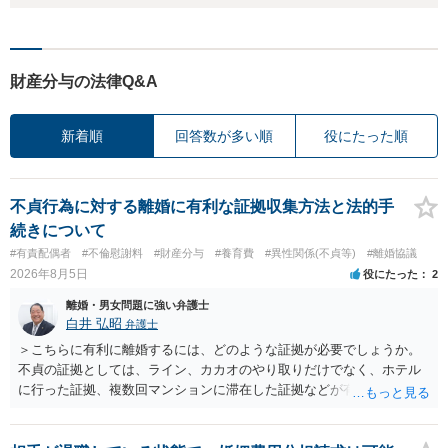
財産分与の法律Q&A
新着順
回答数が多い順
役にたった順
不貞行為に対する離婚に有利な証拠収集方法と法的手
続きについて
#有責配偶者
#不倫慰謝料
#財産分与
#養育費
#異性関係(不貞等)
#離婚協議
2026年8月5日
役にたった
2
離婚・男女問題に強い弁護士
白井 弘昭
弁護士
＞こちらに有利に離婚するには、どのような証拠が必要でしょうか。
不貞の証拠としては、ライン、カカオのやり取りだけでなく、ホテル
に行った証拠、複数回マンションに滞在した証拠などが有効です。 不
貞の証拠があれば、離婚をさらに有利に進める（離婚したい時期に離
婚する、慰謝料をとるなど）ことができると思われます。 ただし、不