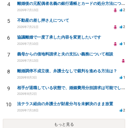
4
離婚後の元配偶者名義の銀行通帳とカードの処分方法について
2
2026年7月13日
5
不動産の差し押さえについて
2
2026年7月21日
6
協議離婚で一度了承した内容を変更したいです
1
2026年7月10日
7
義母からの借地料請求と夫の支払い義務について相談
2026年7月13日
8
離婚調停不成立後、弁護士なしで裁判を進める方法は？
1
2026年8月3日
9
相手が退職している状態で、婚姻費用分担請求は可能でしょうか？
2026年8月2日
10
法テラス経由の弁護士が財産分与を未解決のまま放置
2
2026年7月18日
もっと見る