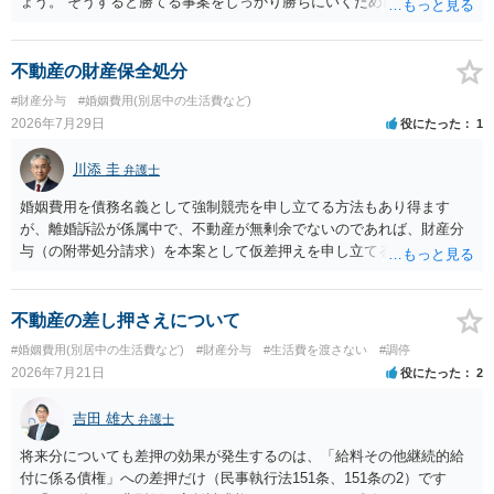
ょう。 そうすると勝てる事案をしっかり勝ちにいくためにも弁護士委
任を強くおすすめします。
不動産の財産保全処分
#財産分与
#婚姻費用(別居中の生活費など)
2026年7月29日
役にたった
1
川添 圭
弁護士
婚姻費用を債務名義として強制競売を申し立てる方法もあり得ます
が、離婚訴訟が係属中で、不動産が無剰余でないのであれば、財産分
与（の附帯処分請求）を本案として仮差押えを申し立てる（法的には
審判前保全処分の扱いになるので管轄は家庭裁判所）という方法も考
えられます。弁護士へ依頼しているのであれば、担当弁護士とよく相
談してください。
不動産の差し押さえについて
#婚姻費用(別居中の生活費など)
#財産分与
#生活費を渡さない
#調停
2026年7月21日
役にたった
2
吉田 雄大
弁護士
将来分についても差押の効果が発生するのは、「給料その他継続的給
付に係る債権」への差押だけ（民事執行法151条、151条の2）です