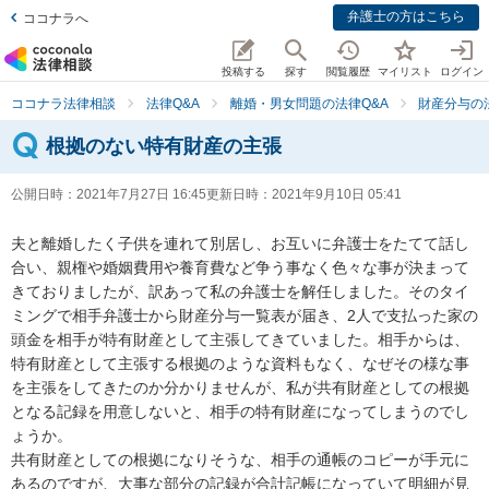
弁護士の方はこちら
ココナラへ
投稿する
探す
閲覧履歴
マイリスト
ログイン
ココナラ法律相談
法律Q&A
離婚・男女問題の法律Q&A
財産分与の
根拠のない特有財産の主張
公開日時：
2021年7月27日 16:45
更新日時：
2021年9月10日 05:41
夫と離婚したく子供を連れて別居し、お互いに弁護士をたてて話し
合い、親権や婚姻費用や養育費など争う事なく色々な事が決まって
きておりましたが、訳あって私の弁護士を解任しました。そのタイ
ミングで相手弁護士から財産分与一覧表が届き、2人で支払った家の
頭金を相手が特有財産として主張してきていました。相手からは、
特有財産として主張する根拠のような資料もなく、なぜその様な事
を主張をしてきたのか分かりませんが、私が共有財産としての根拠
となる記録を用意しないと、相手の特有財産になってしまうのでし
ょうか。

共有財産としての根拠になりそうな、相手の通帳のコピーが手元に
あるのですが、大事な部分の記録が合計記帳になっていて明細が見