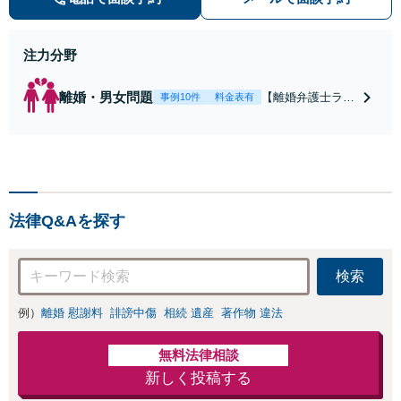
ご相談ください。
注力分野
離婚・男女問題
【離婚弁護士ラン
事例10件
料金表有
キング全国１位
獲得経験あり】
【初回相談料１時
間１万１０００
円】【離婚・不倫
問題に特化／実績
法律Q&Aを探す
多数】財産分与、
慰謝料、養育費等
で金銭的に満足で
検索
きる解決を目指し
ます。
例）
離婚 慰謝料
誹謗中傷
相続 遺産
著作物 違法
無料法律相談
新しく投稿する