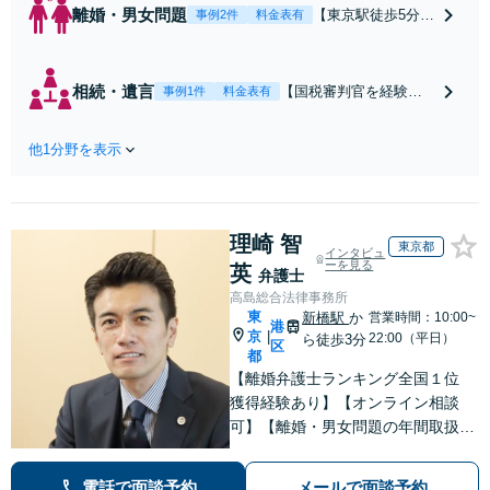
離婚・男女問題
【東京駅徒歩5分】
事例2件
料金表有
【弁護士歴20年】
【子連れ相談可】
具体的なビジョン
相続・遺言
【国税審判官を経験】
事例1件
料金表有
を描けるアドバイ
【東京駅徒歩5分】豊富
スを実施します。
なノウハウと交渉力で
養育費の未払い／
他1分野を表示
実現を目指します。遺
財産分与／慰謝料
留分に配慮した遺言書
請求などの解決実
作成で、後のトラブル
績多数！相手から
回避を。依頼者の状況
「払えない」と言
理崎 智
に最適な文案を考え出
東京都
インタビュ
われても諦めずに
します【初回相談30分
ーを見る
英
弁護士
ご相談ください
無料】
高島総合法律事務所
【初回相談30分無
東
新橋駅
か
営業時間：10:00~
料】
港
京
|
22:00（平日）
ら徒歩3分
区
都
【離婚弁護士ランキング全国１位
獲得経験あり】【オンライン相談
可】【離婚・男女問題の年間取扱件
数100件以上】 離婚や男女問題で泣
き寝入りしたくないという方は是非
電話で面談予約
メールで面談予約