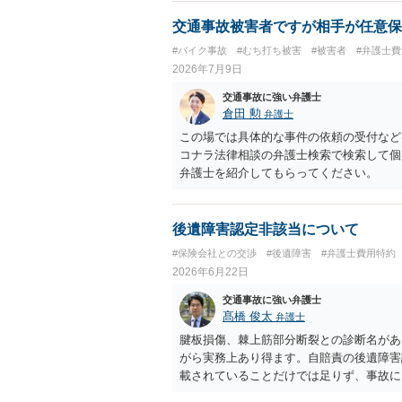
交通事故被害者ですが相手が任意保
#バイク事故
#むち打ち被害
#被害者
#弁護士
2026年7月9日
交通事故に強い弁護士
倉田 勲
弁護士
この場では具体的な事件の依頼の受付など
コナラ法律相談の弁護士検索で検索して個
弁護士を紹介してもらってください。
後遺障害認定非該当について
#保険会社との交渉
#後遺障害
#弁護士費用特約
2026年6月22日
交通事故に強い弁護士
髙橋 俊太
弁護士
腱板損傷、棘上筋部分断裂との診断名があ
がら実務上あり得ます。自賠責の後遺障害
載されていることだけでは足りず、事故に
か、症状の経過や治療状況と整合するか、