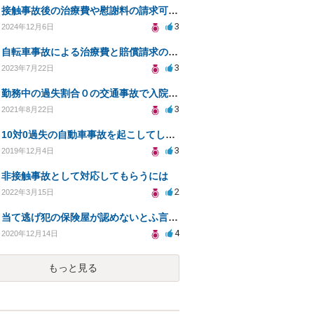
接触事故後の治療費や慰謝料の請求可能性は？ 弁護士費用につきまして
3
2024年12月6日
自転車事故による治療費と賠償請求の方法と、危険な歩道の改善について相談したい
3
2023年7月22日
勤務中の過失割合０の交通事故で入院。労災を使うべきか
3
2021年8月22日
10対0過失の自動車事故を起こしてしまいました。何かすべきことはあるでしょうか？
3
2019年12月4日
非接触事故として対応してもらうには
2
2022年3月15日
当て逃げ犯の保険屋が認めないとふ言ってきた。
4
2020年12月14日
もっと見る