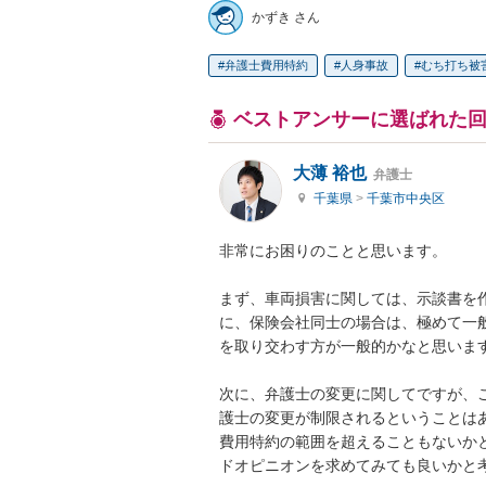
かずき さん
弁護士費用特約
人身事故
むち打ち被
ベストアンサーに選ばれた
大薄 裕也
弁護士
千葉県
>
千葉市中央区
非常にお困りのことと思います。

まず、車両損害に関しては、示談書を
に、保険会社同士の場合は、極めて一
を取り交わす方が一般的かなと思います
次に、弁護士の変更に関してですが、
護士の変更が制限されるということは
費用特約の範囲を超えることもないか
ドオピニオンを求めてみても良いかと考