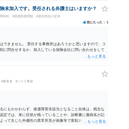
険未加入です。受任される弁護士はいますか？
費用特約
#損害賠償増額
#過失割合の交渉
役にたった
1
はできません。 受任する事務所はあろうかと思いますので、コ
別に問合せするか、加入している保険会社に問い合わせをして
#被害者
#バイク事故
るにもかかわらず、後遺障害非該当となること自体は、残念な
認定では、単に症状が残っていることや、診断書に傷病名が記
よって生じた外傷性の異常所見が画像等で客観的に確認できる
将来にわたり残存する障害といえるかが重視されます。 今回の