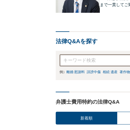
まで一貫してご
65日】【相談
【セカンドオピ
法律Q&Aを探す
例）
離婚 慰謝料
誹謗中傷
相続 遺産
著作物
弁護士費用特約の法律Q&A
新着順