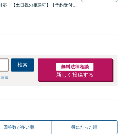
対応！【土日祝の相談可】【予約受付は3
料・着手金無料】【鑑定医との提携あり】
ニオンも歓迎】
検索
無料法律相談
新しく投稿する
 違法
回答数が多い順
役にたった順