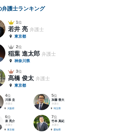
の弁護士ランキング
1
位
若井 亮
弁護士
東京都
2
位
稲葉 進太郎
弁護士
神奈川県
3
位
髙橋 俊太
弁護士
東京都
4
5
位
位
川添 圭
加藤 善大
弁護士
弁護士
大阪府
埼玉県
6
7
位
位
泉 亮介
竹本 真紀
弁護士
弁護士
東京都
愛知県