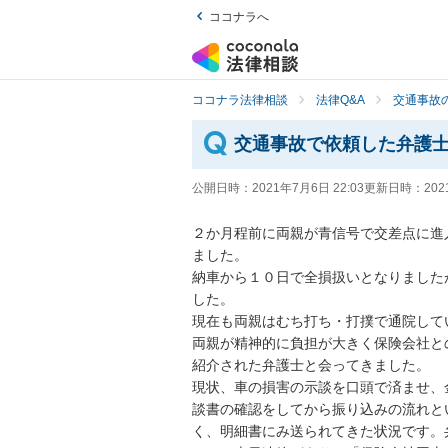
ココナラへ
ココナラ法律相談
法律Q&A
交通事故の
交通事故で依頼した弁護
公開日時：
2021年7月6日 22:03
更新日時：
202
２か月程前に両親が青信号で交差点に進
ました。

納車から１０日で全損扱いとなりました
した。

現在も両親はむち打ち・打撲で通院してい
両親が精神的に負担が大きく保険会社と
紹介された弁護士と会ってきました。

現状、車の損害の示談を口頭で済ませ、
談書の確認をしてから振り込みの流れと
く、明細書にみ送られてきた状況です。