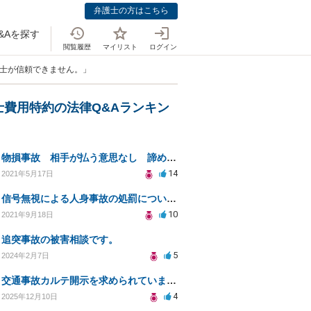
弁護士の方はこちら
&Aを探す
閲覧履歴
マイリスト
ログイン
護士が信頼できません。」
士費用特約の法律Q&Aランキン
物損事故 相手が払う意思なし 諦めるしかないのですか？
14
2021年5月17日
信号無視による人身事故の処罰について教えてください。
10
2021年9月18日
追突事故の被害相談です。
5
2024年2月7日
交通事故カルテ開示を求められています。
4
2025年12月10日