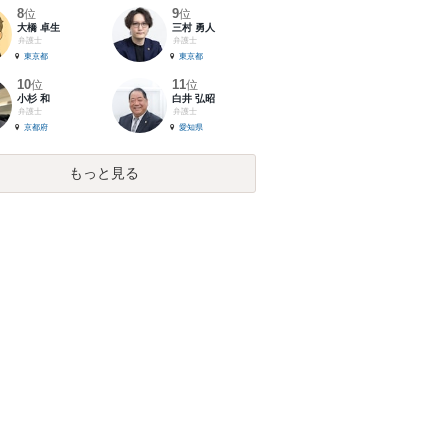
8
9
位
位
大橋 卓生
三村 勇人
弁護士
弁護士
東京都
東京都
10
11
位
位
小杉 和
白井 弘昭
弁護士
弁護士
京都府
愛知県
もっと見る