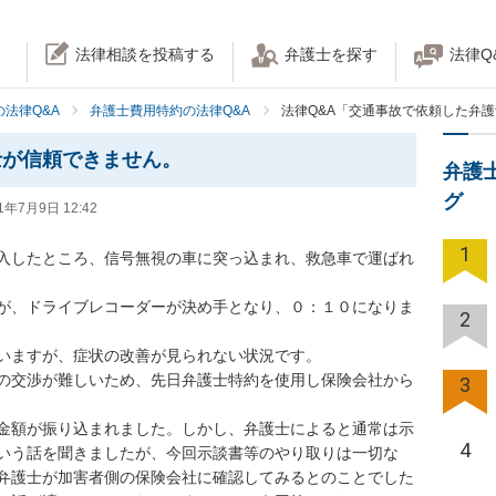
法律相談を投稿する
弁護士を探す
法律Q
法律Q&A
弁護士費用特約の法律Q&A
法律Q&A「交通事故で依頼した弁
士が信頼できません。
弁護
グ
1年7月9日 12:42
1
入したところ、信号無視の車に突っ込まれ、救急車で運ばれ
が、ドライブレコーダーが決め手となり、０：１０になりま
2
ますが、症状の改善が見られない状況です。

の交渉が難しいため、先日弁護士特約を使用し保険会社から
3
金額が振り込まれました。しかし、弁護士によると通常は示
4
いう話を聞きましたが、今回示談書等のやり取りは一切な
弁護士が加害者側の保険会社に確認してみるとのことでした