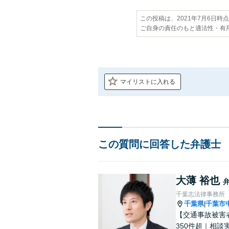
この投稿は、2021年7月6日時
ご自身の責任のもと適法性・有
マイリストに入れる
この質問に回答した弁護士
大薄 裕也
千葉志法律事務所
千葉県
千葉市
|
【交通事故被害
350件超｜相談