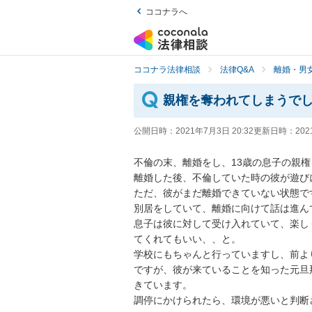
ココナラへ
ココナラ法律相談
法律Q&A
離婚・男
親権を奪われてしまうで
公開日時：
2021年7月3日 20:32
更新日時：
202
不倫の末、離婚をし、13歳の息子の親権
離婚した後、不倫していた時の彼が遊びに
ただ、彼がまだ離婚できていない状態です。
別居をしていて、離婚に向けて話は進んで
息子は彼に対して受け入れていて、楽し
てくれてもいい、、と。

学校にもちゃんと行っていますし、前より
ですが、彼が来ていることを知った元旦
きています。

調停にかけられたら、環境が悪いと判断