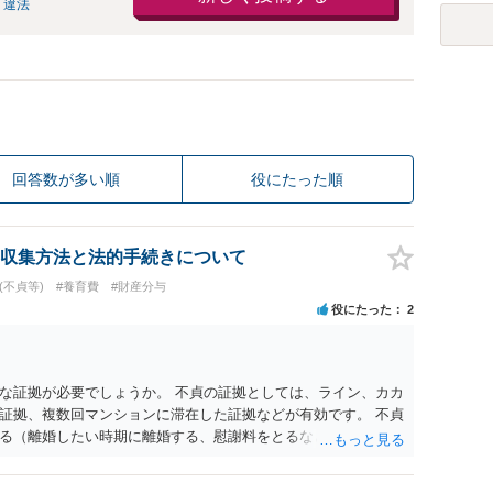
 違法
回答数が多い順
役にたった順
収集方法と法的手続きについて
(不貞等)
#養育費
#財産分与
役にたった
2
な証拠が必要でしょうか。 不貞の証拠としては、ライン、カカ
証拠、複数回マンションに滞在した証拠などが有効です。 不貞
る（離婚したい時期に離婚する、慰謝料をとるなど）ことがで
、長期間同居を続けると、不貞を許したとの評価につながる場合
、ご参考まで。