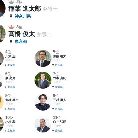
2
位
稲葉 進太郎
弁護士
神奈川県
3
位
髙橋 俊太
弁護士
東京都
4
5
位
位
川添 圭
加藤 善大
弁護士
弁護士
大阪府
埼玉県
6
7
位
位
泉 亮介
竹本 真紀
弁護士
弁護士
東京都
愛知県
8
9
位
位
大橋 卓生
三村 勇人
弁護士
弁護士
東京都
東京都
10
11
位
位
小杉 和
白井 弘昭
弁護士
弁護士
京都府
愛知県