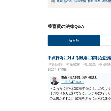
例）
離婚 慰謝料
誹謗中傷
相続 遺産
著作物
養育費の法律Q&A
新着順
不貞行為に対する離婚に有利な証拠
#有責配偶者
#不倫慰謝料
#離婚協議
#異性関係
2026年8月5日
離婚・男女問題に強い弁護士
白井 弘昭
弁護士
＞こちらに有利に離婚するには、どのよう
オのやり取りだけでなく、ホテルに行った
の証拠があれば、離婚をさらに有利に進め
きると思われます。 ただし、不貞発覚後
がありますので、ご注意ください。 以上