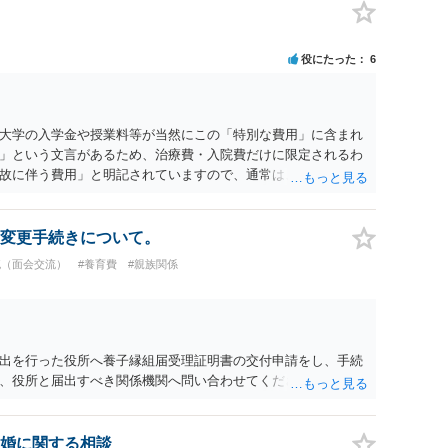
役にたった
6
大学の入学金や授業料等が当然にこの「特別な費用」に含まれ
」という文言があるため、治療費・入院費だけに限定されるわ
故に伴う費用」と明記されていますので、通常は、病気や事故
これに類する特別支出を念頭に置いた条項と読むのが自然で
受験費用などの教育費についてまで、「この条項があるから当
いと思われます。なお、通常、大学進学費用をどこまで負担す
変更手続きについて。
か、子どもの年齢、大学進学についての父母の認識、父母の学
流（面会交流）
#養育費
#親族関係
踏まえて個別に検討することになります。公正証書の他の条項
に定められているか、大学進学に関する定めの有無、「教育
ついて確認する必要があると考えられます。
出を行った役所へ養子縁組届受理証明書の交付申請をし、手続
、役所と届出すべき関係機関へ問い合わせてください。
婚に関する相談