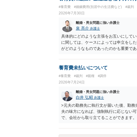
#養育費
#婚姻費用(別居中の生活費など)
#裁判
2026年7月30日
離婚・男女問題に強い弁護士
泉 亮介
弁護士
具体的にどのような主張をお互いにしてい
に関しては、ケースによっては申立をした
がどのようなものであったのかも重要であ
ちらについても確認する必要があるでしょ
ことをお勧めいたします。
養育費未払いについて
#養育費
#裁判
#親権
#調停
2026年7月24日
離婚・男女問題に強い弁護士
白井 弘昭
弁護士
>元夫の勤務先に執行文が届いた後、勤務
夫の味方になれば、強制執行に応じない可
で、会社から取り立てることができます。
競売などを検討します。 ＞何もできなか
ても取れなくても、執行裁判所に原本の還
きるのでしょうか？ できます。ただ、取