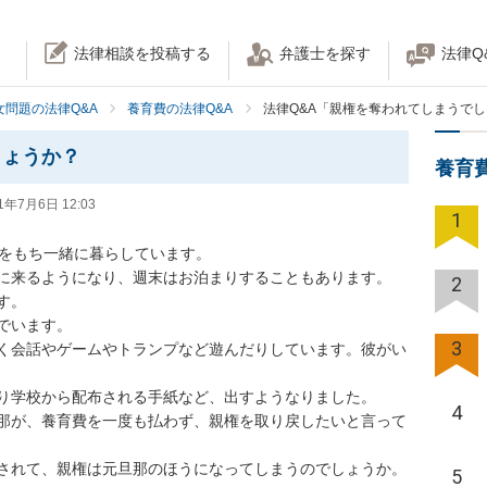
法律相談を投稿する
弁護士を探す
法律Q
女問題の法律Q&A
養育費の法律Q&A
法律Q&A「親権を奪われてしまうで
しょうか？
養育
1年7月6日 12:03
1
をもち一緒に暮らしています。

来るようになり、週末はお泊まりすることもあります。

2


います。

3
く会話やゲームやトランプなど遊んだりしています。彼がい
学校から配布される手紙など、出すようなりました。

4
那が、養育費を一度も払わず、親権を取り戻したいと言って
されて、親権は元旦那のほうになってしまうのでしょうか。
5