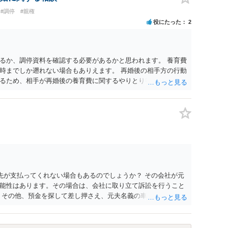
#調停
#親権
役にたった
2
るか、調停資料を確認する必要があるかと思われます。 養育費
時までしか遡れない場合もありえます。 再婚後の相手方の行動
るため、相手が再婚後の養育費に関するやりとり等があればそ
う。 公開相談の場での回答よりも個別に弁護士にご相談される
先が支払ってくれない場合もあるのでしょうか？ その会社が元
能性はあります。その場合は、会社に取り立て訴訟を行うこと
 その他、預金を探して差し押さえ、元夫名義の車の差し押さえ
った場合は、公正証書の原本は戻ってくるのでしょうか？ 取れ
付請求を行えば還付されます。 ＞他の弁護士さんに再度依頼で
れなかった場合に取り立て訴訟等を起こしてもらえば、他の弁護