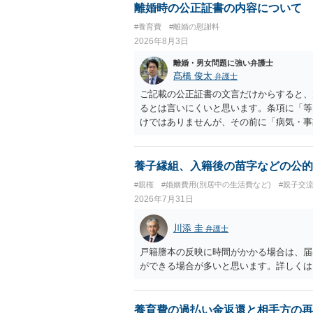
離婚時の公正証書の内容について
#養育費
#離婚の慰謝料
2026年8月3日
離婚・男女問題に強い弁護士
髙橋 俊太
弁護士
ご記載の公正証書の文言だけからすると、
るとは言いにくいと思います。条項に「等
けではありませんが、その前に「病気・事
によって臨時に必要となった医療費その他
す。したがって、大学の入学金、授業料、
然に半額を請求できる」とまでは言いにく
養子縁組、入籍後の苗字などの公的
べきかについては、離婚時の合意内容のほ
#親権
#婚姻費用(別居中の生活費など)
#親子交
歴・収入・資産状況、進学先や費用などを
2026年7月31日
において、養育費の終期についてどのよう
費」「進学費用」に関する定めの有無等に
川添 圭
弁護士
戸籍謄本の反映に時間がかかる場合は、届
ができる場合が多いと思います。詳しくは
養育費の過払い金返還と相手方の再