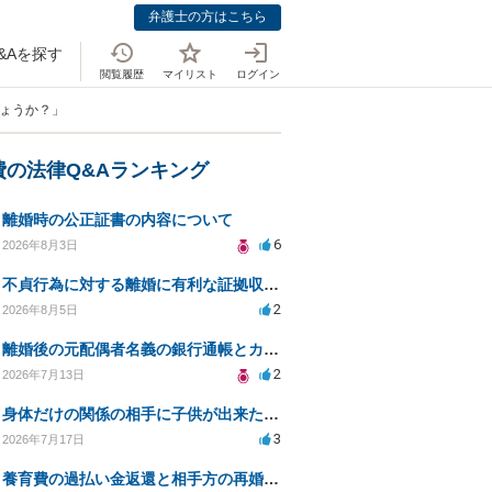
弁護士の方はこちら
&Aを探す
閲覧履歴
マイリスト
ログイン
しょうか？」
費の法律Q&Aランキング
離婚時の公正証書の内容について
6
2026年8月3日
不貞行為に対する離婚に有利な証拠収集方法と法的手続きについて
2
2026年8月5日
離婚後の元配偶者名義の銀行通帳とカードの処分方法について
2
2026年7月13日
身体だけの関係の相手に子供が出来たと言われ認知、養育費を要求されているが自身の子供か分からない
3
2026年7月17日
養育費の過払い金返還と相手方の再婚に関する相談