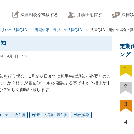
法律相談を投稿する
弁護士を探す
法律Q
住まいの法律Q&A
定期借家トラブルの法律Q&A
法律Q&A「定借の場合の
通知
定期
ング
24年9月6日 17:56
1
通知を行う場合、1月３０日までに相手先に通知が必要とのこ
ますか？相手が書面(メール)を確認する事ですか？相手が中
2
か？宜しく御願い致します。
3
オーナー・売主側
住民・入居者・買主側
契約解除
4