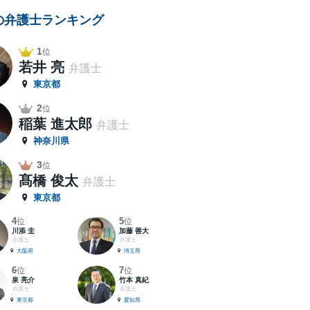
の弁護士ランキング
1
位
若井 亮
弁護士
東京都
2
位
稲葉 進太郎
弁護士
神奈川県
3
位
髙橋 俊太
弁護士
東京都
4
5
位
位
川添 圭
加藤 善大
弁護士
弁護士
大阪府
埼玉県
6
7
位
位
泉 亮介
竹本 真紀
弁護士
弁護士
東京都
愛知県