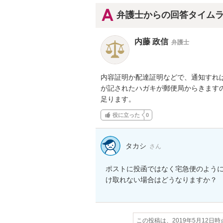
弁護士からの回答タイム
内藤 政信
弁護士
内容証明か配達証明などで、通知すれば
が記されたハガキが郵便局からきますの
足ります。
役に立った
0
タカシ
さん
ポストに投函ではなく宅急便のよう
この投稿は、2019年5月12日