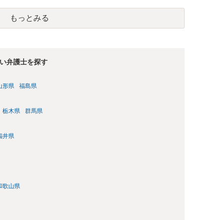
うに思います。 その上で、契約書の内容や適用される法律等に
でしょう。 借地契約自体が数十年前から継続している等の事情
もっとみる
地契約が締結された時期によっては、借地借家法ではなく、旧
ん。 ※借地借家法の施行日が平成４年８月１日の関係で、平成
約については、依然として旧借地法が適用されます。 なお、適
ずれであったとしても、家主側の更新拒絶には正当事由が必要
められていません。 ただし、借地借家法が施行された平成４年
い弁護士を探す
場合、契約の更新がないことを前提とする一般定期借地権とな
確認をしてみてください。 ※本来、借地借家法では、契約を更
山形県
福島県
人に不利な特約として無効とされます。 しかしながら、存続期
に際し、３つの特約（①契約の更新なし、②建物の築造による期
を付ける、一般定期借地権を設定するこが認められています
栃木県
群馬県
家法 第２２条（一般定期借地権） 存続期間を５０年以上として
及び第１６条の規定にかかわらず、契約の更新（更新の請求及
福井県
条第１項において同じ。）及び建物の築造による存続期間の延
取りの請求をしないこととする旨を定めることができる。この
よる等書面によってしなければならない。
和歌山県