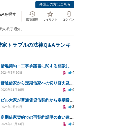
弁護士の方はこちら
&Aを探す
閲覧履歴
マイリスト
ログイン
契約の終了通知」
借家トラブルの法律Q&Aランキ
借地契約・工事承諾書に関する相談について
4
2024年5月10日
普通借家から定期借家への切り替え及び、賃料値上げについて
6
2022年11月16日
ビル大家が普通賃貸借契約から定期賃貸借契約変更を提案してきたが拒否して契約更新を続けることは可能か？
3
2024年2月10日
定期借家契約での再契約説明の食い違いについての対処法
4
2024年12月14日