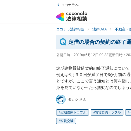
ココナラへ
ココナラ法律相談
法律Q&A
不動産・
定借の場合の契約の終了
公開日時：
2019年5月12日 09:33
更新日時：
20
定期建物賃貸借契約の終了通知について

例えば6月３０日が満了日で6か月前の
とですが、ここで言う通知とは何を指し
身を見ていなかったら無効なのでしょう
タカシ さん
定期借家トラブル
賃貸契約トラブル
家賃交渉