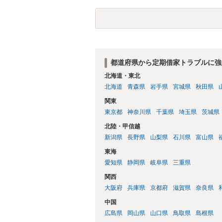
を確認の上、確かめてみる必要があるよ
基づき、今後の対応を検討なされるべき
からしますと、ご投稿さんのご事案は、借
借地法が適用されるご事案かもしれませ
４年７月３１日以前に締結された借地契
用される法律が旧借地法、借地借家法のい
とされており、裁判実務上も容易には認
都道府県から定期借家トラブルに強
８月１日以降に借地契約が締結されている
北海道・東北
っている可能性もあるので、契約内容の
北海道
青森県
岩手県
宮城県
秋田県
新しないことを内容とする特約は、借地
間を50年以上とする借地契約を締結する
関東
間の延長なし、③建物買取請求をしない）
東京都
神奈川県
千葉県
埼玉県
茨城県
（借地借家法22条）。 【参考】借地借
北陸・甲信越
借地権を設定する場合においては、第９条
新潟県
長野県
山梨県
石川県
富山県
び土地の使用の継続によるものを含む。次
長がなく、並びに第１３条の規定による買
東海
場合においては、その特約は、公正証書に
愛知県
静岡県
岐阜県
三重県
関西
大阪府
兵庫県
京都府
滋賀県
奈良県
中国
広島県
岡山県
山口県
鳥取県
島根県