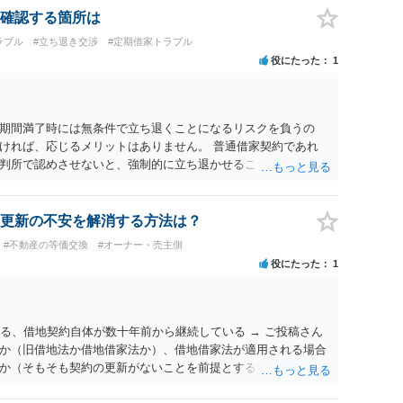
確認する箇所は
ラブル
#立ち退き交渉
#定期借家トラブル
役にたった
1
期間満了時には無条件で立ち退くことになるリスクを負うの
ければ、応じるメリットはありません。 普通借家契約であれ
判所で認めさせないと、強制的に立ち退かせることはできませ
ければ、定期借家契約の締結にも、立退きにも応じない、という
更新の不安を解消する方法は？
#不動産の等価交換
#オーナー・売主側
役にたった
1
る、借地契約自体が数十年前から継続している → ご投稿さん
か（旧借地法か借地借家法か）、借地借家法が適用される場合
か（そもそも契約の更新がないことを前提とする契約か、借地
約か）等につき、まず、お父様が締結されている契約書の内容