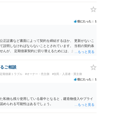
用の準備が困難な事情などは、借主側の強い居住継続の必要性
素ですので、貸主側にかなり具体的な事情と立退料などがない
般的に高いと考えられます。 建物が未登記であること自体は、
ではなく、引渡しがされていれば賃貸借の効力は原則有効とさ
役にたった
1
普通借家契約が継続しており定期借家への変更に合意していない
実際に住む予定か等）を具体的に書面で説明してほしいこと、
えること、を基本方針としたうえで、仮に一定時期の退去を検
回復費用負担などの条件を明確にした書面を作成することが重
公正証書など書面によって契約を締結するほか、 更新がないこ
項・期間の定め・定期借家に関する記載の有無、これまでの更新
て説明しなければならないこととされています。 当初の契約条
）が、借主不利な特約として無効になり得るかどうかも含めて
せんが、 定期借家契約に切り替えるためには、まず双方の合意
に内容を十分に確認し、不明点は弁護士に相談することをおす
えで別途書面で定期借家契約を締結しなければならないはずで、
約が成立したとは言えないのではないかと考えられます。 ま
に同意していたことをもって 当然に定期借家契約が成立すると
るご相談
ても疑問があります。 上記はあくまでも一般論ですので、実際
#定期借家トラブル
#オーナー・売主側
#住民・入居者・買主側
めて相談されることをお勧めします。
役にたった
1
た私物も残り使用している最中となると，建造物侵入やプライ
認められる可能性はあるでしょう。