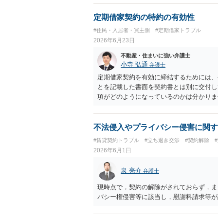
子どもの学校や地域とのつながり、転居費
として正当事由判断において重視される要
定期借家契約の特約の有効性
限り、更新拒絶が認められるハードルは一
#住民・入居者・買主側
#定期借家トラブル
賃貸借契約の有効性を直ちに否定するもの
2026年6月23日
れています。 今後の交渉では、①現在は
こと、②貸主側の事情（誰が所有者で誰が
不動産・住まいに強い弁護士
③自分たちの居住継続の必要性を丁寧に伝
小寺 弘通
弁護士
討する場合には、立退料・引越費用・原状
定期借家契約を有効に締結するためには、
要です。 契約書では、更新条項・解除条
とを記載した書面を契約書とは別に交付し
時の合意内容（「今回で最後」などの文言
項がどのようになっているのかは分かりま
検討ポイントになりますので、署名押印前
の下で普通借家契約を終了させ、 そのう
すめします。
口頭で承諾したというだけでは定期借家契
た、定期借家契約に移行するとの特約事項
不法侵入やプライバシー侵害に関す
いうのも、借地借家法の法律の趣旨からみ
#賃貸契約トラブル
#立ち退き交渉
#契約解除
の契約書等を弁護士に見てもらった上で改
2026年6月1日
泉 亮介
弁護士
現時点で，契約の解除がされておらず，ま
バシー権侵害等に該当し，慰謝料請求等が