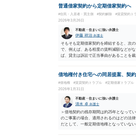
普通借家契約から定期借家契約へ 
#住民・入居者・買主側
#契約解除
#賃貸契約ト
2026年3月26日
不動産・住まいに強い弁護士
伊藤 祥治
弁護士
そもそも定期借家契約を締結すると、次の
で、例えば、ある程度の賃料減額などがな
ば、貸主は訴訟で正当事由があることを裁
ん。 納得できる条件が事前に提示されな
方針でよいと思います。
借地権付き住宅への同居提案、契約
#借地権
#賃貸契約トラブル
#定期借家トラブル
2026年1月31日
不動産・住まいに強い弁護士
清水 卓
弁護士
＞借地契約の残存期間は約25年となってい
のご事案の場合、適用されるのはどの法律
だとして、一般定期借地権となっていない
借家法の更新に関する規定の適用のある契