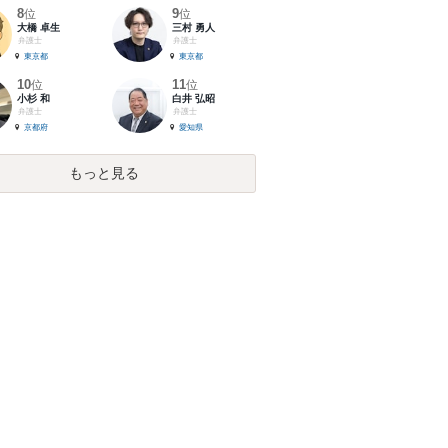
8
9
位
位
大橋 卓生
三村 勇人
弁護士
弁護士
東京都
東京都
10
11
位
位
小杉 和
白井 弘昭
弁護士
弁護士
京都府
愛知県
もっと見る