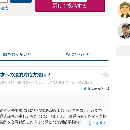
新しく投稿する
 違法
回答数が多い順
役にたった順
求への法的対応方法は？
ち退き交渉
#賃貸契約トラブル
#定期借家トラブル
#原状回復
役にたった
2
絶や退去要求には借地借家法28条上の「正当事由」が必要で
退去義務が生じるものではありません。 普通借家契約から定期
契約を合意解約したうえで新たな定期借家契約を締結する形に
り、借主が同意しなければ成立しません。 12年間の居住実績、