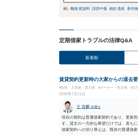
例）
離婚 慰謝料
誹謗中傷
相続 遺産
著作物
定期借家トラブルの法律Q&A
新着順
賃貸契約更新時の大家からの退去要
#住民・入居者・買主側
#オーナー・売主側
#立
2026年7月21日
王 宣麟
弁護士
現在の契約は普通借家契約であり、更新拒
す。貸主の一方的な希望だけでは、直ちに
借家契約への切り替えは、既存の普通借家
なりますが、これは任意の合意が前提であ