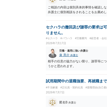
ご相談の内容は個別具体的事情を確認しな
弁護士に個別相談をされることをお薦めし
セクハラの撤回及び謝罪の要求は可
りません。
#セクハラ
#パワハラ
#労働審判
#経営者・会社
2026年7月17日
労働・雇用に強い弁護士
泉 亮介
弁護士
相手の任意の協力がない限り、謝罪等につ
うかと思われます。
試用期間中の退職強要、再就職まで
#不当解雇
#正社員・契約社員
#退職理由(自己都
2026年7月7日
匿名B
弁護士