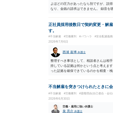
よほどの圧力があったなら別ですが、説得
なり、金銭の請求はできません。 録音を
正社員採用後数日で契約変更・解雇
す。
#不当解雇
#労働審判
#パワハラ
#安全配慮義
2026年7月6日
西浦 嘉博
弁護士
整理すべき事項として、相談者さんは相手
持している証拠は何かという点と考えます
った証拠を確保できているのかを精査・検
思われます。 上記、ご参考ください。
不当解雇を突きつけられたときに会
#不当解雇
#労働審判
#退職理由(自己都合・会社
2026年6月30日
労働・雇用に強い弁護士
泉 亮介
弁護士