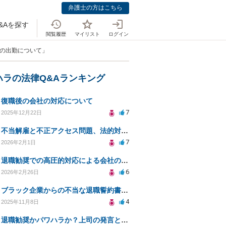
弁護士の方はこちら
&Aを探す
閲覧履歴
マイリスト
ログイン
後の出勤について」
ハラの法律Q&Aランキング
復職後の会社の対応について
7
2025年12月22日
不当解雇と不正アクセス問題、法的対応策は？
7
2026年2月1日
退職勧奨での高圧的対応による会社の責任はあるか？
6
2026年2月26日
ブラック企業からの不当な退職誓約書への対処法は？サインを断る方法は？
4
2025年11月8日
退職勧奨かパワハラか？上司の発言と法的対応策