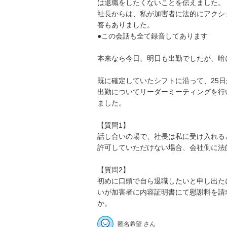
は退職をしたくないことを伝えました。

社長からは、私が加害者に法的にアクシ
答もありました。

●この会話も全て録音してあります

本来なら今日、明日も出勤でしたが、暗に
既に確定していたシフトに沿って、25
出勤についてリーダーミーティングを行
ました。

【質問1】

話し合いの場で、社長は私に受け入れる
許可していただけない場合、会社側に法的に
【質問2】

初めに口頭で自ら退職したいと申し出た
いが加害者に内容証明書にて慰謝料を請
か。
匿名希望 さん