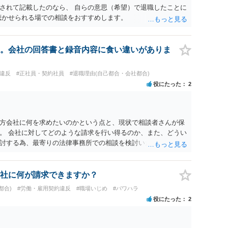
されて記載したのなら、 自らの意思（希望）で退職したことに
聴かせられる場での相談をおすすめします。
。会社の回答書と録音内容に食い違いがありま
務違反
#正社員・契約社員
#退職理由(自己都合・会社都合)
役にたった
2
方会社に何を求めたいのかという点と、現状で相談者さんが保
。 会社に対してどのような請求を行い得るのか、また、どうい
討する為、最寄りの法律事務所での相談を検討いただければと
社に何が請求できますか？
都合)
#労働・雇用契約違反
#職場いじめ
#パワハラ
役にたった
2