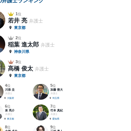
の弁護士ランキング
1
位
若井 亮
弁護士
東京都
2
位
稲葉 進太郎
弁護士
神奈川県
3
位
髙橋 俊太
弁護士
東京都
4
5
位
位
川添 圭
加藤 善大
弁護士
弁護士
大阪府
埼玉県
6
7
位
位
泉 亮介
竹本 真紀
弁護士
弁護士
東京都
愛知県
8
9
位
位