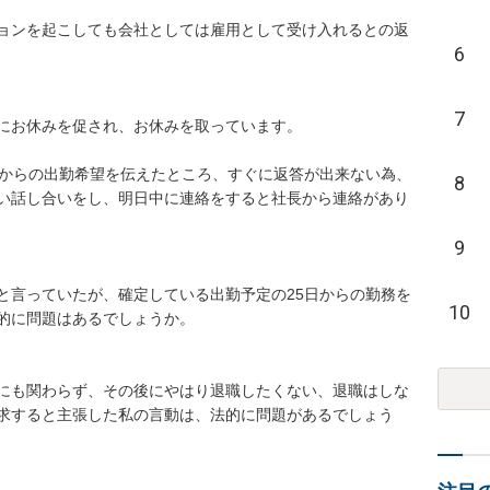
ョンを起こしても会社としては雇用として受け入れるとの返
6
7
お休みを促され、お休みを取っています。

日からの出勤希望を伝えたところ、すぐに返答が出来ない為、
8
い話し合いをし、明日中に連絡をすると社長から連絡があり
9
と言っていたが、確定している出勤予定の25日からの勤務を
10
問題はあるでしょうか。

にも関わらず、その後にやはり退職したくない、退職はしな
求すると主張した私の言動は、法的に問題があるでしょう