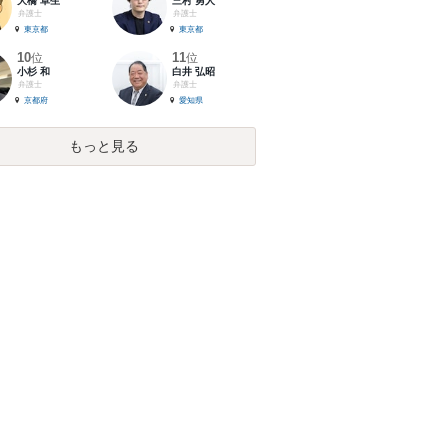
大橋 卓生
三村 勇人
弁護士
弁護士
東京都
東京都
10
11
位
位
小杉 和
白井 弘昭
弁護士
弁護士
京都府
愛知県
もっと見る