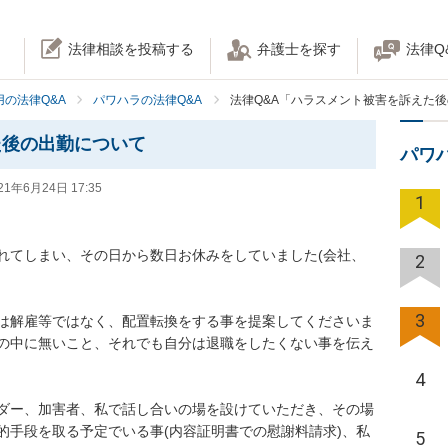
法律相談を投稿する
弁護士を探す
法律Q
の法律Q&A
パワハラの法律Q&A
法律Q&A「ハラスメント被害を訴えた
た後の出勤について
パワ
21年6月24日 17:35
1
れてしまい、その日から数日お休みをしていました(会社、
2
3
は解雇等ではなく、配置転換をする事を提案してくださいま
の中に無いこと、それでも自分は退職をしたくない事を伝え
4
ダー、加害者、私で話し合いの場を設けていただき、その場
的手段を取る予定でいる事(内容証明書での慰謝料請求)、私
5