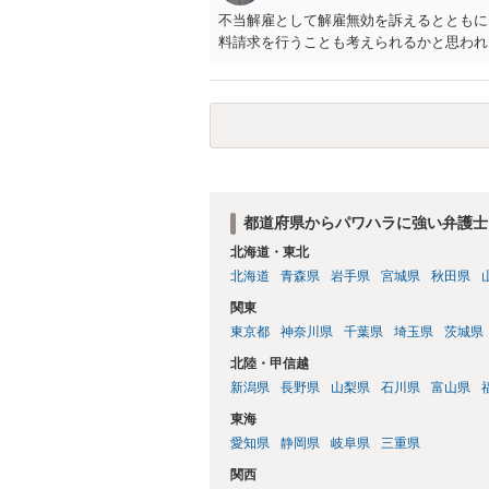
不当解雇として解雇無効を訴えるとともに
料請求を行うことも考えられるかと思われ
都道府県からパワハラに強い弁護士
北海道・東北
北海道
青森県
岩手県
宮城県
秋田県
関東
東京都
神奈川県
千葉県
埼玉県
茨城県
北陸・甲信越
新潟県
長野県
山梨県
石川県
富山県
東海
愛知県
静岡県
岐阜県
三重県
関西