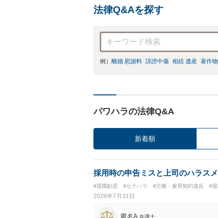
法律Q&Aを探す
例）
離婚 慰謝料
誹謗中傷
相続 遺産
著作物
パワハラの法律Q&A
新着順
採用時の申告ミスと上司のハラスメ
#退職勧奨
#セクハラ
#労働・雇用契約違反
#
2026年7月31日
匿名A
弁護士