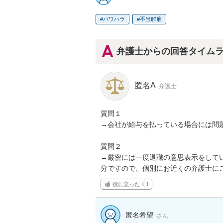
パワハラ
不当解雇
弁護士からの回答タイム
匿名A
弁護士
質問１

→会社が給与を払っている場合には問題
質問２

→厳密には一度退職の意思表示をして
分ですので、個別にお近くの弁護士に
役に立った
1
匿名希望
さん