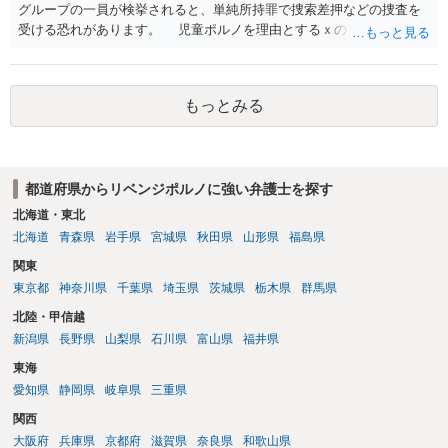
グループの一員が検挙されると、単純所持罪で捜索差押などの捜査を
受ける恐れがあります。 児童ポルノを理由とするｘのアカウント凍
結は日本警察に通報されることがあって（確率はわかりませんが実例
は珍しくない）、これも捜索差押を受けるおそれがあります
もっとみる
都道府県からリベンジポルノに強い弁護士を探す
北海道・東北
北海道
青森県
岩手県
宮城県
秋田県
山形県
福島県
関東
東京都
神奈川県
千葉県
埼玉県
茨城県
栃木県
群馬県
北陸・甲信越
新潟県
長野県
山梨県
石川県
富山県
福井県
東海
愛知県
静岡県
岐阜県
三重県
関西
大阪府
兵庫県
京都府
滋賀県
奈良県
和歌山県