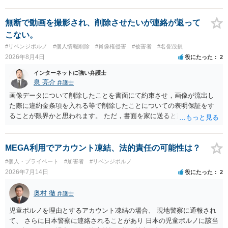
日本警察に連絡される可能性はあるでしょう。
無断で動画を撮影され、削除させたいが連絡が返って
こない。
#リベンジポルノ
#個人情報削除
#肖像権侵害
#被害者
#名誉毀損
2026年8月4日
役にたった
2
インターネットに強い弁護士
泉 亮介
弁護士
画像データについて削除したことを書面にて約束させ，画像が流出し
た際に違約金条項を入れる等で削除したことについての表明保証をす
ることが限界かと思われます。 ただ，書面を家に送ると家族に不貞行
為が発覚しご自身が慰謝料請求を受けるリスクがあるため，書面で削
除等を求めることは避けたほうが良いかと思われます。
MEGA利用でアカウント凍結、法的責任の可能性は？
#個人・プライベート
#加害者
#リベンジポルノ
2026年7月14日
役にたった
2
奥村 徹
弁護士
児童ポルノを理由とするアカウント凍結の場合、 現地警察に通報され
て、 さらに日本警察に連絡されることがあり 日本の児童ポルノに該当