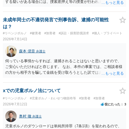
する疑いがある場合には、捜索差押え等の捜査が行われます。 実際に
捜索された人もいますので、 対応については、弁護士に直接相談して
ください。
未成年同士の不適切発言で刑事告訴、逮捕の可能性
は？
#リベンジポルノ
#被害者
#加害者
#訴訟・損害賠償請求
#個人・プライベート
2026年7月14日
森本 偲音
弁護士
伺っている事情からすれば、逮捕されることはないと思いますので、
ご安心いただければと存じます。 なお、本件の事案では、ご相談者様
の方から相手方を騙して金銭を受け取ろうとした訳ではありませんの
で、詐欺罪が 成立する余地はないと考えます。 以上ご参考までに。
xでの児童ポルノ法について
#リベンジポルノ
#児童ポルノ・わいせつ物頒布等
#加害者
#加害者
2026年7月12日
役にたった
3
奥村 徹
弁護士
児童ポルノのダウンロードは単純所持罪（7条1項）を疑われるので、