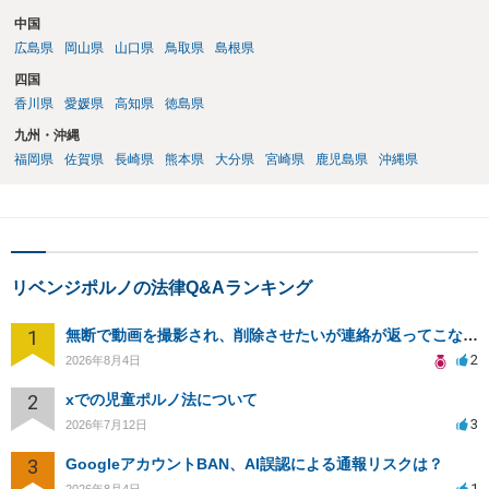
中国
広島県
岡山県
山口県
鳥取県
島根県
四国
香川県
愛媛県
高知県
徳島県
九州・沖縄
福岡県
佐賀県
長崎県
熊本県
大分県
宮崎県
鹿児島県
沖縄県
リベンジポルノの法律Q&Aランキング
1
無断で動画を撮影され、削除させたいが連絡が返ってこない。
2
2026年8月4日
2
xでの児童ポルノ法について
3
2026年7月12日
3
GoogleアカウントBAN、AI誤認による通報リスクは？
1
2026年8月4日