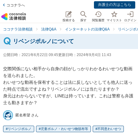
弁護士の方はこちら
ココナラへ
投稿する
探す
閲覧履歴
マイリスト
ログイン
ココナラ法律相談
法律Q&A
インターネットの法律Q&A
リベンジポ
リベンジポルノについて
公開日時：
2021年6月22日 09:45
更新日時：
2024年9月4日 11:43
交際関係にない相手から自身の顔がしっかりわかるわいせつな動画
を送られました。

わいせつな動画を保有することは法に反しないとしても他人に送っ
た時点で流出ですよね？リベンジポルノには当たりますか？

身元はわからないですが、LINEは持っています。これは警察も弁護
士も動きますか？
匿名希望 さん
リベンジポルノ
児童ポルノ・わいせつ物頒布等
不同意わいせつ