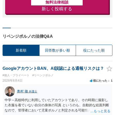
無料法律相談
新しく投稿する
リベンジポルノの法律Q&A
新着順
回答数が多い順
役にたった順
GoogleアカウントBAN、AI誤認による通報リスクは？
#個人・プライベート
#リベンジポルノ
2026年8月4日
役にたった
1
奥村 徹
弁護士
中学～高校時代に利用していたアカウントであり、その時期に撮影し
た衣服を着ていない自分の身体の写真 というのも、自動的な絵面判断
なので、管理者において児童ポルノと判定される可能性があります。