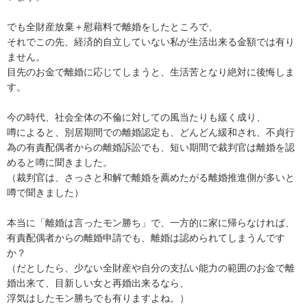
でも全財産放棄＋慰藉料で離婚をしたところで、

それでこの先、経済的自立していない私が生活出来る金額では有り
ません。

目先のお金で離婚に応じてしまうと、生活苦となり絶対に後悔しま
す。

今の時代、社会全体の不倫に対しての風当たりも緩く成り、

噂によると、別居期間での離婚認定も、どんどん緩和され、不貞行
為の有責配偶者からの離婚訴訟でも、短い期間で裁判官は離婚を認
めると噂に聞きました。

（裁判官は、さっさと和解で離婚を薦めたがる離婚推進側が多いと
噂で聞きました）

本当に「離婚は言ったモン勝ち」で、一方的に家に帰らなければ、
有責配偶者からの離婚申請でも、離婚は認められてしまうんです
か？

（だとしたら、少ない全財産や自分の支払い能力の範囲のお金で離
婚出来て、目新しい女と再婚出来るなら、

浮気はしたモン勝ちでも有りますよね。）
