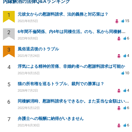
内縁解消の法律Q&Aランキング
1
元彼女からの慰謝料請求、法的義務と対応策は？
15
2021年8月5日
2
6年間不倫関係、内4年は同棲生活。のち、私から同棲解消し、手切れ金請求したい。
6
2023年9月8日
3
風俗退店後のトラブル
4
2021年7月24日
4
浮気による精神的苦痛、非婚約者への慰謝料請求は可能か
10
2021年9月15日
5
猫の所有権を巡るトラブル、裁判での勝算は？
4
2026年7月2日
6
同棲解消時、慰謝料請求をできるか。また妥当な金額はいくらか。
6
2022年5月12日
7
弁護士への報酬に納得がいきません
6
2021年6月30日