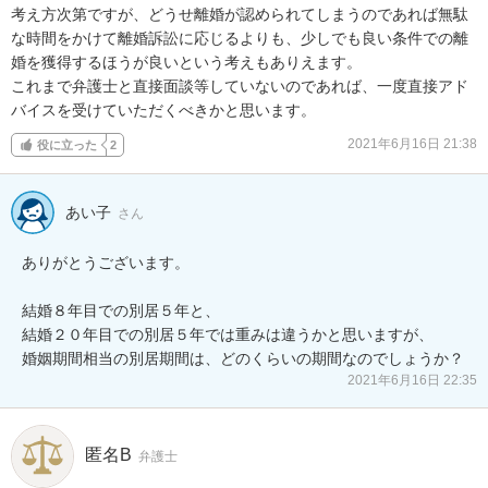
考え方次第ですが、どうせ離婚が認められてしまうのであれば無駄
な時間をかけて離婚訴訟に応じるよりも、少しでも良い条件での離
婚を獲得するほうが良いという考えもありえます。

これまで弁護士と直接面談等していないのであれば、一度直接アド
バイスを受けていただくべきかと思います。
2021年6月16日 21:38
役に立った
2
あい子
さん
ありがとうございます。

結婚８年目での別居５年と、

結婚２０年目での別居５年では重みは違うかと思いますが、

婚姻期間相当の別居期間は、どのくらいの期間なのでしょうか？
2021年6月16日 22:35
匿名B
弁護士