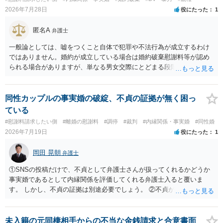
2026年7月28日
役にたった
1
匿名A
弁護士
一般論としては、嘘をつくこと自体で犯罪や不法行為が成立するわけ
ではありません。婚約が成立している場合は婚約破棄慰謝料等が認め
られる場合がありますが、単なる男女交際にとどまる段階の場合、独
身偽装その他貞操権侵害事案は別として、信頼関係破壊行為について
慰謝料は生じないことが多いと思われます。 お怒りはごもっともです
が、仮に交際を進めたとしても後に相手を信頼できなくなる可能性が
同性カップルの事実婚の破綻、不貞の証拠が無く困っ
高かったということですので、むしろ結婚しなくてよかったと割り切
ている
って、交際を終わらせるのがよいと思います。
#慰謝料請求したい側
#離婚の慰謝料
#調停
#裁判
#内縁関係・事実婚
#同性婚
2026年7月19日
役にたった
1
岡田 晃朝
弁護士
①SNSの投稿だけで、不貞として弁護士さんが扱ってくれるかどうか
事実婚であるとして内縁関係を評価してくれる弁護士入ると覆いま
す。 しかし、不貞の証拠は別途必要でしょう。 ②不貞が認められない
のであれば、こちらが別れを承諾してはいるが、一方的な事実婚の解
消にあたるかどうか そこは協議の余地はあるかもしれませんが、離婚
の場合も相互に帰責性が無ければ（立証できなければ）、慰謝料など
未入籍の元同棲相手からの不当な金銭請求と合意書面