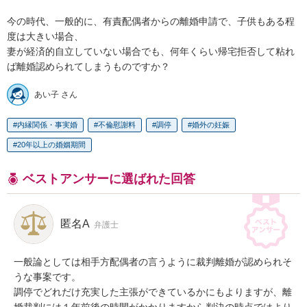
今の時代、一般的に、有責配偶者からの離婚申請で、子供もある程
度は大きい場合、

妻が経済的自立していない場合でも、何年くらい帰宅拒否して粘れ
ば離婚認められてしまうものですか？
あい子 さん
内縁関係・事実婚
不倫慰謝料
調停
婚外の妊娠
20年以上の婚姻期間
ベストアンサーに選ばれた回答
匿名A
弁護士
一般論としては相手方配偶者の言うように裁判離婚が認められそ
うな事案です。

調停でどれだけ充実した主張ができているかにもよりますが、離