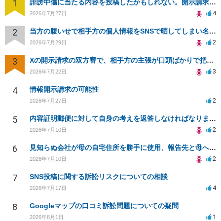
1
誹謗中傷に当たる内容を投稿したかもしれない。開示請求や民事刑事裁判に発展しうるのか教えて欲しい。
4
2026年7月27日
2
当方の腹いせで相手方の個人情報をSNSで晒してしまい名誉毀損させてしまったかもしれない
2
2026年7月29日
3
Xの開示請求の双方審で、相手方の主張が口頭ばかりで把握しきれません
3
2026年7月22日
4
情報開示請求の可能性
2
2026年7月27日
5
内容証明郵便に対して自身の考えを返答しなければなりませんか？
2
2026年7月10日
6
見知らぬ会社が母の自宅住所を勝手に使用、報告先と母への影響について相談
2
2026年7月10日
7
SNS投稿に関する訴訟リスクについての相談
4
2026年7月17日
8
Googleマップの口コミ訴訟問題についての疑問
1
2026年8月1日