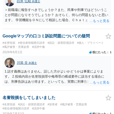
白井 弘昭
弁護士
＞前職場に報告すべきでしょうか？また、民事や刑事ではどういうこ
とが問題になりそうでしょうか？ おそらく、何らの問題もないと思い
ます。 学習機能をＯＮにして相談した場合、Ｃｈａｔｇｐｔがｏｐｅ
ｎＡＩに相談内容を蓄積し、他の質問者への何らかの回答の際に参照
する可能性がありますが、個人名や会社名を特定していない限り、一
般論として抽象化されて回答に織り込まれる可能性が生じるにすぎま
Googleマップの口コミ訴訟問題についての疑問
せんので、その情報自体が、秘密情報に当たるとは思えませんし、名
#名誉毀損
#発信者情報開示請求
#訴訟・損害賠償請求
#個人・プライベート
誉棄損として、個人や会社に対する誹謗中傷の不特定多数への公開に
#風評被害・営業妨害
#誹謗中傷
当たるとも思われません。 もちろん、誰がその内容をｃｈａｔｇｐｔ
2026年8月1日
役にたった
1
に入力したかも第三者にしられることはないので、個人や会社の特定
をせずに書き込んだことで（おそらく特定して書き込んだとして
川添 圭
弁護士
も）、相談者さんが刑事民事の責任に問われることはないでしょう。
私見ながらご参考まで。
1.話す義務はありません。話した方がよいかどうかは事案によりま
す。 2.投稿内容が名誉毀損罪や侮辱罪の構成要件に該当する場合に
は、刑事告訴はあり得ます。といっても、実際に刑事告訴に動くかど
うかは事案によります。 3.これも事案によりますが、半年から1年程度
です。Googleは電話番号の開示請求もできることが多いので、少しで
も特定可能になるよう、複数ルートで開示請求が行われることが多い
名誉毀損をしてしまいました
です。さらにいえば、利用者からの口コミ投稿の場合、開示請求者は
#名誉毀損
#訴訟・損害賠償請求
#加害者
#風評被害・営業妨害
ある程度対象者を特定できている（ただし証拠による裏付けか必要な
#発信者情報開示請求
#誹謗中傷
ので発信者情報開示請求をする）というケースが比較的多いと思われ
2026年7月31日
役にたった
1