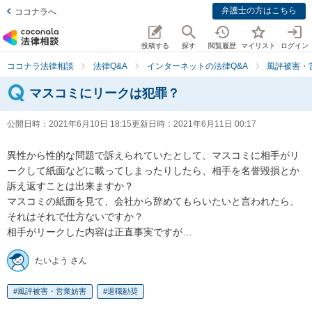
弁護士の方はこちら
ココナラへ
投稿する
探す
閲覧履歴
マイリスト
ログイン
ココナラ法律相談
法律Q&A
インターネットの法律Q&A
風評被害・
マスコミにリークは犯罪？
公開日時：
2021年6月10日 18:15
更新日時：
2021年6月11日 00:17
異性から性的な問題で訴えられていたとして、マスコミに相手がリ
ークして紙面などに載ってしまったりしたら、相手を名誉毀損とか
訴え返すことは出来ますか？

マスコミの紙面を見て、会社から辞めてもらいたいと言われたら、
それはそれで仕方ないですか？

たいよう さん
風評被害・営業妨害
退職勧奨