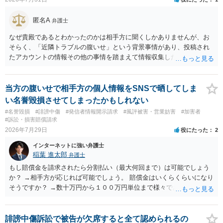
ます。
匿名A
弁護士
なぜ貴殿であるとわかったのかは相手方に聞くしかありませんが、お
そらく、「近隣トラブルの腹いせ」という背景事情があり、投稿され
たアカウントの情報その他の事情を踏まえて情報収集した結果、この
ような投稿をするのは貴殿しかいないと推測したもので、これに対し
貴殿が投稿した事実を認めてしまったことで「答え合わせ」になって
しまったのではないでしょうか。 相手方の動きについても、相手方次
当方の腹いせで相手方の個人情報をSNSで晒してしま
第ですので何とも言えません。公開の場で回答するには情報が乏し
い名誉毀損させてしまったかもしれない
く、ここで詳細を明らかにすることは事案の特定に繋がってしまうの
#名誉毀損
#誹謗中傷
#発信者情報開示請求
#風評被害・営業妨害
#加害者
で、弁護士へ直接相談した方がよいです。
#訴訟・損害賠償請求
2026年7月29日
役にたった
2
インターネットに強い弁護士
稲葉 進太郎
弁護士
もし賠償金を請求されたら分割払い（最大何回まで）は可能でしょう
か？ →相手方が応じれば可能でしょう。 賠償金はいくらくらいになり
そうですか？ →数十万円から１００万円単位まで様々であり、不明で
す。相手方から相談者様に対し請求がなされた場合、減額や分割の交
渉が行われ、双方合意に至れば支払が開始され、決裂して相手方が訴
訟提起を選択すれば訴訟の中で解決がなされる流れが通常です。
誹謗中傷訴訟で被告が欠席すると全て認められるの