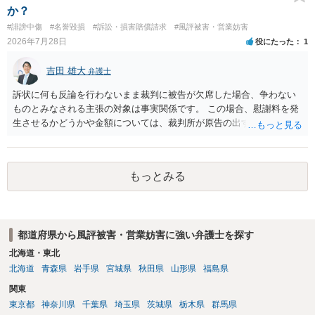
か？
#誹謗中傷
#名誉毀損
#訴訟・損害賠償請求
#風評被害・営業妨害
2026年7月28日
役にたった
1
吉田 雄大
弁護士
訴状に何も反論を行わないまま裁判に被告が欠席した場合、争わない
ものとみなされる主張の対象は事実関係です。 この場合、慰謝料を発
生させるかどうかや金額については、裁判所が原告の出す証拠に基づ
いて判断します。 このため、請求額の一部だけが認められたり、ある
いは判決の額が0円となることも、可能性としてはありえます。
もっとみる
都道府県から風評被害・営業妨害に強い弁護士を探す
北海道・東北
北海道
青森県
岩手県
宮城県
秋田県
山形県
福島県
関東
東京都
神奈川県
千葉県
埼玉県
茨城県
栃木県
群馬県