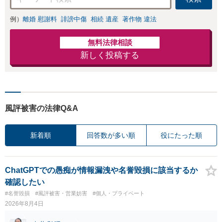
例）
離婚 慰謝料
誹謗中傷
相続 遺産
著作物 違法
無料法律相談
新しく投稿する
風評被害の法律Q&A
新着順
回答数が多い順
役にたった順
ChatGPTでの愚痴が情報漏洩や名誉毀損に該当するか
確認したい
#名誉毀損
#風評被害・営業妨害
#個人・プライベート
2026年8月4日