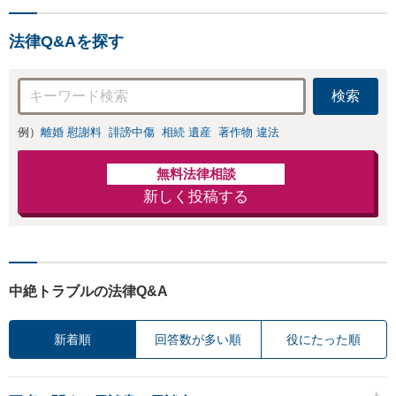
法律Q&Aを探す
検索
例）
離婚 慰謝料
誹謗中傷
相続 遺産
著作物 違法
無料法律相談
新しく投稿する
中絶トラブルの法律Q&A
新着順
回答数が多い順
役にたった順