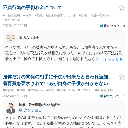
絶について双方同意があったとしても、身体的・精神的負担が考慮さ
れることはありますが、夫が当初から離婚できないと伝えていた事情
不貞行為の手切れ金について
があるなら、結婚期待を理由とする損害については争い得る部分もあ
#不倫慰謝料
#裁判
#中絶
#慰謝料請求したい側
#恐喝・脅迫への対応
ります。 なお、貴方から不貞相手へ請求する慰謝料額は、夫が不貞相
#婚外の妊娠
手に支払う示談金額だけで決まるものではありません。不貞期間、回
2026年7月21日
役にたった
3
数、婚姻期間、夫婦関係への影響、離婚・別居の有無、相手方の認識
等によって判断されます。 今後の状況等に応じて、弁護士への個別相
匿名A
弁護士
談も検討なさった方がよいでしょう。
そうです。 第一の被害者が奥さんで、あなたは加害者なんですから。
現在は、2人で不法行為を積極的にやった、あげくにその共同不法行為
者同士で、揉めてる状況です。 知らずに騙されたならともか
く・・・。 それでも経緯を考えれば多少は、その男よりは同情できる
というだけですから。
身体だけの関係の相手に子供が出来たと言われ認知、
養育費を要求されているが自身の子供か分からない
#養育費
#中絶
#異性関係(不貞等)
#婚外の妊娠
#子の認知
#不倫慰謝料
2026年7月17日
役にたった
3
離婚・男女問題に強い弁護士
泉 亮介
弁護士
まずはDNA鑑定等を通してご自身の子なのかどうかを確認することが
必要となります。 また妊娠期間中の収入補償については、そもそも支