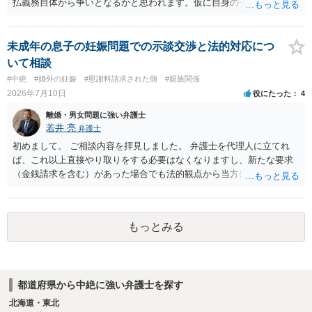
払義務自体から争いとなるかと思われます。仮に自身の子であったと
して、そのことから当然に補償義務が発生するものではありません。
相手に弁護士がついているということであれば、依頼をするかしない
かは別として一度ご自身も個別に弁護士に相談をされたほうが良いで
未成年の息子の妊娠問題での示談交渉と法的対応につ
しょう。
いて相談
#中絶
#婚外の妊娠
#慰謝料請求された側
#親族関係
2026年7月10日
役にたった
4
離婚・男女問題に強い弁護士
若井 亮
弁護士
初めまして。 ご相談内容を拝見しました。 弁護士を代理人に立てれ
ば、これ以上直接やり取りをする必要はなくなりますし、新たな要求
（金銭請求を含む）があった場合でも法的観点から当方に支払うべき
義務があるのかを精査し、回答することができます。 代理人を立てな
いのであれば、基本的にはご自身で対応していくことになります。 こ
れ以上の要求を回避するためには、合意内容を書面しておくことで
もっとみる
す。 特に重要な点としては、合意事項以外には貸し借りが無いことを
確認する条項（清算条項）をきちんと盛り込んでおくことです。 お金
を払うにしても、紛争が蒸し返されないよう、合意書を作成して取り
交わすようにしてください。
都道府県から中絶に強い弁護士を探す
北海道・東北