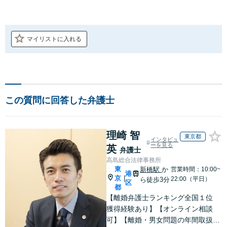
マイリストに入れる
この質問に回答した弁護士
理崎 智
東京都
インタビュ
ーを見る
英
弁護士
高島総合法律事務所
東
新橋駅
か
営業時間：10:00~
港
京
|
22:00（平日）
ら徒歩3分
区
都
【離婚弁護士ランキング全国１位
獲得経験あり】【オンライン相談
可】【離婚・男女問題の年間取扱件