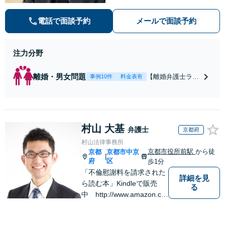
数100件以上】 離婚や男女問題で泣
き寝入りしたくないという方は是非
電話で面談予約
メールで面談予約
ご相談ください。
注力分野
離婚・男女問題
【離婚弁護士ラン
事例10件
料金表有
キング全国１位
獲得経験あり】
【初回相談料１時
間１万１０００
村山 大基
円】【離婚・不倫
弁護士
京都府
問題に特化／実績
村山法律事務所
多数】財産分与、
京都市役所前駅
から徒
京都
京都市中京
|
慰謝料、養育費等
府
区
歩1分
で金銭的に満足で
「不倫慰謝料を請求された
きる解決を目指し
詳細を見
ら読む本」Kindleで販売
る
ます。
中 http://www.amazon.co.
jp/dp/B0FJCDXDNV