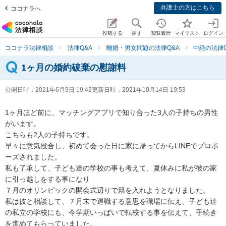
弁護士の方はこちら
ココナラへ
投稿する
探す
閲覧履歴
マイリスト
ログイン
ココナラ法律相談
法律Q&A
離婚・男女問題の法律Q&A
中絶の法律Q
1ヶ月の婚約破棄の慰謝料
公開日時：
2021年6月9日 19:42
更新日時：
2021年10月14日 19:53
1ヶ月ほど前に、マッチングアプリで知り合った3人の子持ちの男性
がいます。

こちらも2人の子持ちです。

早々に意気投合し、初めて会った日に家に帰ってからLINEでプロポ
ーズされました。

私も了承して、子ども達の学校の事も考えて、夏休みに私が彼の家
に引っ越しをする事になり

７月のオリンピックの開会式辺りで籍を入れようとなりました。

私は彼と相談して、７月末で退職する意思を職場に伝え、子ども達
の私立の学校にも、今学期いっぱいで転校する事を伝えて、手続き
を進めてもらっていました。
