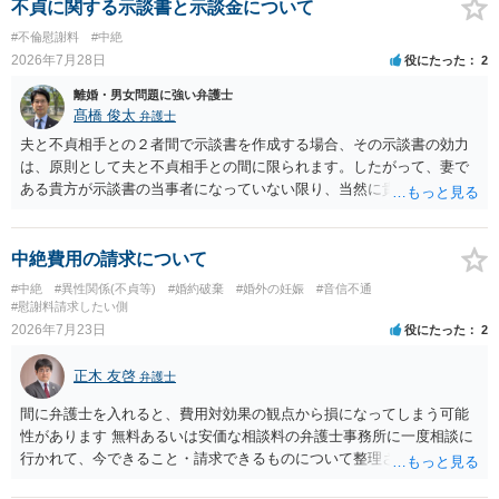
不貞に関する示談書と示談金について
#不倫慰謝料
#中絶
2026年7月28日
役にたった
2
離婚・男女問題に強い弁護士
髙橋 俊太
弁護士
夫と不貞相手との２者間で示談書を作成する場合、その示談書の効力
は、原則として夫と不貞相手との間に限られます。したがって、妻で
ある貴方が示談書の当事者になっていない限り、当然に貴方の不貞慰
謝料請求権が消滅するわけではありません。もっとも、後日の争いを
避けるためには、示談書の中に「本示談は夫と不貞相手との間の清算
に限るものであり、妻の不貞相手に対する慰謝料請求権を放棄・制限
中絶費用の請求について
するものではない」旨を明記しておく方が安全です。また、清算条項
#中絶
#異性関係(不貞等)
#婚約破棄
#婚外の妊娠
#音信不通
を入れる場合にも、「夫と不貞相手との間に限る」と対象を明確にす
#慰謝料請求したい側
べきです。 他方、不貞相手が夫から示談金を受け取る場合、その名目
2026年7月23日
役にたった
2
や内容によっては、後に貴方が不貞相手へ慰謝料請求する際、不貞相
手側から「すでに夫との間で一定の清算がされている」「夫側から支
正木 友啓
弁護士
払を受けた」などと（その当否は別として）反論等されてこじれてし
まう可能性があります。そのため、示談金の趣旨、清算対象、妻の請
間に弁護士を入れると、費用対効果の観点から損になってしまう可能
求権への影響を明確にしておくことが重要です。示談金１８０万円の
性があります 無料あるいは安価な相談料の弁護士事務所に一度相談に
妥当性については、中絶、精神的苦痛、通院・治療の有無、診断内
行かれて、今できること・請求できるものについて整理されるのがよ
容、夫の説明内容、妊娠・中絶に至る経緯等によって変わります。中
いかと思います